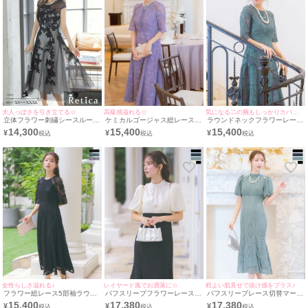
大人っぽさを引き立てる☆
高級感溢れる☆
気になる二の腕もしっかりカバー◎
立体フラワー刺繍シースルー切
ケミカルゴージャス総レース5
ラウンドネックフラワーレース
替チュールフレア膝下結婚式パ
部袖フレアロングスカート結婚
5部袖フレアロングスカート結
14,300
15,400
15,400
¥
¥
¥
ーティードレス [Retica/レティ
式パーティードレス [Retica/レ
婚式パーティードレス [Retica/
カ]
ティカ]
レティカ]
女性らしさ溢れる♪
レイヤード風でお洒落に☆
程よい肌見せで抜け感をプラス♪
フラワー総レース5部袖ラウン
パフスリーブフラワーレース切
パフスリーブレース切替マーメ
ドネックフレアロングスカート
替デザインマーメイドロングス
イドロングスカート結婚式パー
15,400
17,380
17,380
¥
¥
¥