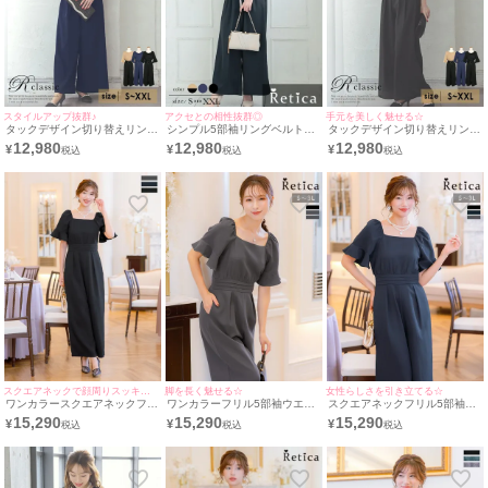
スタイルアップ抜群♪
アクセとの相性抜群◎
手元を美しく魅せる☆
タックデザイン切り替えリング
シンプル5部袖リングベルト付
タックデザイン切り替えリング
ベルト付きワイドパンツツーピ
きタックワイドパンツツーピー
ベルト付きワイドパンツツーピ
12,980
12,980
12,980
¥
¥
¥
ース5部袖ベルスリーブ結婚式
スベルスリーブ結婚式パーティ
ース5部袖ベルスリーブ結婚式
パーティードレス [Retica/レテ
ードレス [Retica/レティカ]
パーティードレス [Retica/レテ
ィカ]
ィカ]
スクエアネックで顔周りスッキリ☆
脚を長く魅せる☆
女性らしさを引き立てる☆
ワンカラースクエアネックフリ
ワンカラーフリル5部袖ウエス
スクエアネックフリル5部袖ワ
ル5部袖ワイドパンツ結婚式パ
ト切替ワイドパンツ結婚式パー
イドパンツ結婚式パーティード
15,290
15,290
15,290
¥
¥
¥
ーティードレス [Retica/レティ
ティードレス [Retica/レティカ]
レス [Retica/レティカ]
カ]