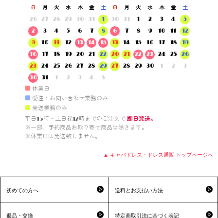
日
月
火
水
木
金
土
日
月
火
水
木
金
土
26
27
28
29
30
31
1
30
31
1
2
3
4
5
2
3
4
5
6
7
8
6
7
8
9
10
11
12
9
10
11
12
13
14
15
13
14
15
16
17
18
19
16
17
18
19
20
21
22
20
21
22
23
24
25
26
23
24
25
26
27
28
29
27
28
29
30
1
2
3
30
31
1
2
3
4
5
■
休業日
■
受注・お問い合わせ業務のみ
■
発送業務のみ
平日15時・土日祝12時までのご注文で 
即日発送。
※一部、予約商品お取り寄せ商品は除きます。

※休業日は発送致しません。

▲ キャバドレス・ドレス通販 トップページへ
初めての方へ
送料とお支払い方法
返品・交換
特定商取引法に基づく表記