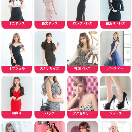
ミニドレス
膝丈ドレス
ロングドレス
袖ありドレス
オフショル
大きいサイズ
韓国ドレス
パーティー
羽織り
バッグ
アクセサリー
シューズ