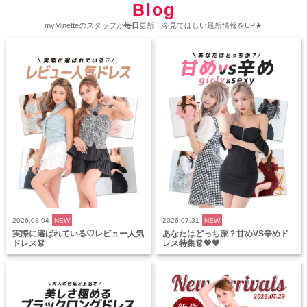
Blog
myMinetteのスタッフが
毎日
更新！今見てほしい最新情報をUP★
2026.08.04
NEW
2026.07.31
NEW
実際に選ばれている♡レビュー人気
あなたはどっち派？甘めVS辛めド
ドレス👗
レス特集👗💖🖤