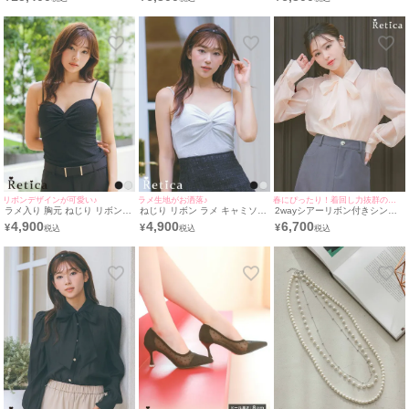
レス (Sサイズ～3Lサイズ)
[Retica/レティカ]
リボンデザインが可愛い♪
ラメ生地がお洒落♪
春にぴったり！着回し力抜群のブラウス◎
ラメ入り 胸元 ねじり リボン
ねじり リボン ラメ キャミソー
2wayシアーリボン付きシンプ
デザイン キャミソール [Retica/
ル [Retica/レティカ]
ルシフォンブラウス [Retica/レ
4,900
4,900
6,700
¥
¥
¥
レティカ]
ティカ]