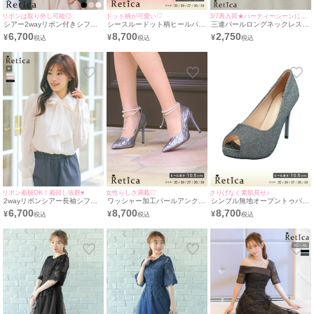
リボンは取り外し可能◎
ドット柄が可愛い♡
3/7再入荷★パーティーシーンにぴったり♪
シアー2wayリボン付きシフォ
シースルードット柄ヒールパン
三連パールロングネックレス
ンブラウス [Retica/レティカ]
プス (ブラック) (8cmヒール)
[Retica/レティカ]
6,700
8,700
2,750
¥
¥
¥
[Retica/レティカ]
リボン着脱OK！着回し抜群♥
女性らしさ満載♡
さりげなく素肌見せ♪
2wayリボンシアー長袖シフォ
ワッシャー加工パールアンクル
シンプル無地オープントゥパン
ンブラウス [Retica/レティカ]
ストラップパンプス (グレー)
プス (シルバー) (10.5cmヒー
6,700
8,700
8,700
¥
¥
¥
(10.5cmヒール) [Retica/レティ
ル) [Retica/レティカ]
カ]