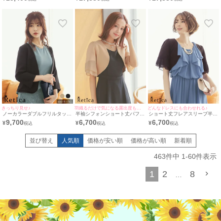
結婚式パーティードレス
カート結婚式パーティードレス
ティードレス [Retica/レティカ]
[Retica/レティカ]
[Retica/レティカ]
きっちり見せ♪
羽織るだけで気になる露出度も軽減♪
どんなドレスにも合わせれる♪
ノーカラーダブルフリルタック
半袖シフォンショート丈パフス
ショート丈フレアスリーブ半袖
ボレロジャケット [Retica/レテ
リーブボレロ [Retica/レティカ]
シフォンボレロ [Retica/レティ
9,700
6,700
6,700
¥
¥
¥
ィカ]
カ]
並び替え
人気順
価格が安い順
価格が高い順
新着順
463
件中
1
-
60
件表示
1
2
8
…