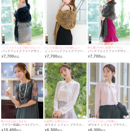
バックスタイルまで抜かりない☆
ドレスを選ばないのが嬉しい♪
持ち運びやすい防寒アイテム♪
バックフェイクファーデザイン
ニットバックフェイクファーデ
バックフェイクファーデザイン
ニットショール (せいせい/羽織
ザインショール (聖菜/羽織り着
ニットショール (聖菜/羽織り着
7,700
7,700
7,700
¥
¥
¥
り着用)
用)
用)
華やか&上品に決まる♪
お顔周りを華やかに♪
ボウタイリボンが可愛い♪
フラワー刺繍レース×プリーツ
ボウタイ シフォン ブラウス
ボウタイ シフォン ブラウス
切り替えミモレ丈パーティード
[Retica/レティカ]
[Retica/レティカ]
15,400
6,300
6,300
¥
¥
¥