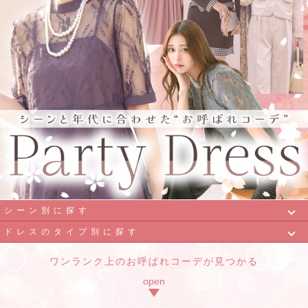
シーン別に探す
ドレスのタイプ別に探す
ディナー
結婚式・披露宴
ワンランク上のお呼ばれコーデが見つかる
ミニドレス
ミモレ丈ドレス
謝恩会
パーティー