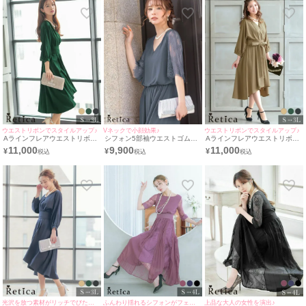
ウエストリボンでスタイルアップ♪
Vネックで小顔効果♪
ウエストリボンでスタイルアップ♪
Aラインフレアウエストリボン
シフォン5部袖ウエストゴムワ
Aラインフレアウエストリボン
フィッシュテールカジュアルサ
ンカラーパンツ結婚式パーティ
フィッシュテールカジュアルサ
11,000
9,900
11,000
¥
¥
¥
テン膝下二の腕カバースリーブ
ードレス [Retica/レティカ]
テン膝下二の腕カバースリーブ
結婚式パーティードレス
結婚式パーティードレス
[Retica/レティカ]
[Retica/レティカ]
光沢を放つ素材がリッチでびた印象に♪
ふんわり揺れるシフォンがフェミニン♪
上品な大人の女性を演出♪