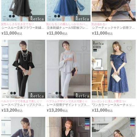
女性らしさを引き立てる♡
気になる二の腕もしっかりカバー◎
気品溢れる♪
シースルー立体フラワー刺繍チ
立体刺繍チュール5部袖フレア
シアーチェックサテン切替フレ
ュール5部袖フレア膝下結婚式
膝下シースルー結婚式パーティ
ア5部袖膝下ワンショルダー結
11,000
11,000
11,000
¥
¥
¥
パーティードレス [Retica/レテ
ードレス [Retica/レティカ]
婚式パーティードレス [Retica/
ィカ]
レティカ]
ベルスリーブで手先まで美しく♡
ペプラムデザインで大人可愛く☆
エレガントに美しさ際立つ♪
レースペプラムトップスクロッ
レース切替デザイントップスク
ワンカラーシースルーチェック
プドパンツベルスリーブ結婚式
ロップドパンツベルスリーブ結
5部袖フレア膝下ワンショルダ
13,200
13,200
11,000
¥
¥
¥
パーティードレス [Retica/レテ
婚式パーティードレス [Retica/
ー結婚式パーティードレス
ィカ]
レティカ]
[Retica/レティカ]