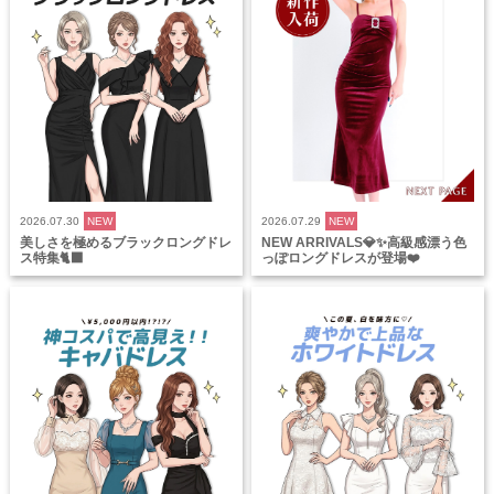
2026.07.30
NEW
2026.07.29
NEW
美しさを極めるブラックロングドレ
NEW ARRIVALS💎✨高級感漂う色
ス特集🐈‍⬛
っぽロングドレスが登場❤️