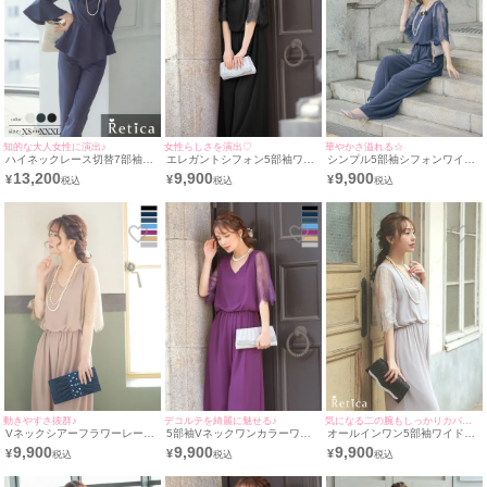
知的な大人女性に演出♪
女性らしさを演出♡
華やかさ溢れる☆
ハイネックレース切替7部袖ペ
エレガントシフォン5部袖ワイ
シンプル5部袖シフォンワイド
プラムトップスクロップドパン
ドパンツフラワー結婚式パーテ
パンツ結婚式パーティードレス
13,200
9,900
9,900
¥
¥
¥
ツ結婚式パーティードレス
ィードレス [Retica/レティカ]
[Retica/レティカ]
[Retica/レティカ]
動きやすさ抜群♪
デコルテを綺麗に魅せる♪
気になる二の腕もしっかりカバー◎
Vネックシアーフラワーレース
5部袖Vネックワンカラーワイ
オールインワン5部袖ワイドパ
5部袖オールインワン二の腕カ
ドパンツ二の腕カバー結婚式パ
ンツ結婚式パーティードレス
9,900
9,900
9,900
¥
¥
¥
バー結婚式パーティードレス
ーティードレス [Retica/レティ
[Retica/レティカ]
[Retica/レティカ]
カ]