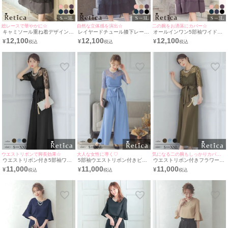
総レースで華やかに☆
自然な立体感を演出☆
二の腕をお洒落にカバー☆
キャミソール重ね着デザイン5
レイヤードチュール膝下レース
オールインワン5部袖ワイドパ
部袖膝下結婚式パーティードレ
5部袖結婚式パーティードレス
ンツ結婚式パーティードレス
12,100
12,100
12,100
¥
¥
¥
ス3点セット [Retica/レティカ]
3点セット [Retica/レティカ]
[Retica/レティカ]
ウエストリボンで脚長効果☆
大人な女性に導く♡
気になる二の腕もしっかりカバー◎
ウエストリボン付き5部袖ワン
5部袖ウエストリボン付きビス
ウエストリボン付きフラワー5
カラーフラワーレースビスチェ
チェ風レーストップスワイドパ
部袖レーストップスワイドパン
11,000
11,000
11,000
¥
¥
¥
風トップスワイドパンツツーピ
ンツツーピース結婚式パーティ
ツツーピース結婚式パーティー
ース結婚式パーティードレス
ードレス [Retica/レティカ]
ドレス [Retica/レティカ]
[Retica/レティカ]