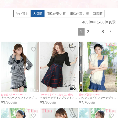
並び替え
人気順
価格が安い順
価格が高い順
新着順
463
件中
1
-
60
件表示
1
2
8
…
女っぽスカートスーツ♪
コーディネイトに迷わない優れものワンピース
暖かい万能アイテム♪
キャバスーツ セットアップ 大
ベルト付デザインプリントフレ
バックフェイクファーデザイン
きいサイズ ジャケット スカー
アスカートドッキングワンピー
ニットショール (せいせい/羽織
9,900
3,900
7,700
¥
¥
¥
ト 千鳥格子柄 裾フリル (黒崎
ス(2パターン)
り着用)
みさ着用) [Tika/ティカ]