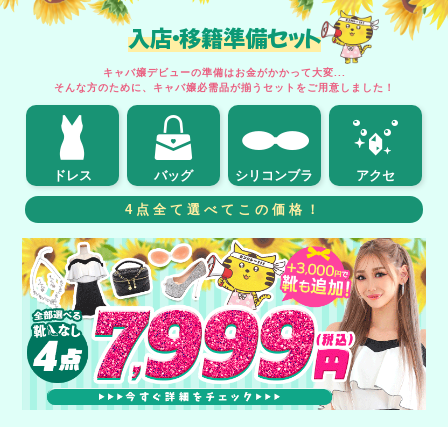
入店・移籍準備セット
キャバ嬢デビューの準備はお金がかかって大変...
そんな方のために、キャバ嬢必需品が揃うセットをご用意しました！
ドレス
バッグ
シリコンブラ
アクセ
4点全て選べてこの価格！