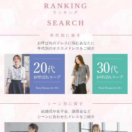
ロングドレス
パンツドレス
RANKING
ランキング
女子会・パーティー
卒業式・入学式
SEARCH
半袖ドレス
長袖ドレス
年代別に探す
ノースリーブ
スーツ
お呼ばれのドレスに悩むあなたに
年代別のオススメドレスをご紹介
大きいサイズ
ボレロ・ショール
バッグ
アクセサリー
シューズ
シーン別に探す
結婚式や女子会、謝恩会など
シーンに合わせたドレスをご紹介