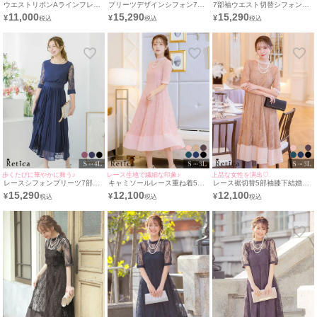
ウエストリボンAラインフレア
プリーツデザインシフォン7部
7部袖ウエスト切替シフォンプ
フィッシュテールカジュアルサ
袖ロング結婚式パーティードレ
リーツ結婚式パーティードレス
11,000
15,290
15,290
¥
¥
¥
テン膝下二の腕カバースリーブ
ス [Retica/レティカ]
[Retica/レティカ]
結婚式パーティードレス
[Retica/レティカ]
歩くたびに華やかに舞う♪
レース生地で繊細な印象♪
上品な女性を演出♡
レースシフォンプリーツ7部袖
キャミソールレース重ね着5部
レース裾切替5部袖膝下結婚式
結婚式パーティードレス
袖膝下結婚式パーティードレス
パーティードレス3点セット
15,290
12,100
12,100
¥
¥
¥
[Retica/レティカ]
3点セット [Retica/レティカ]
[Retica/レティカ]