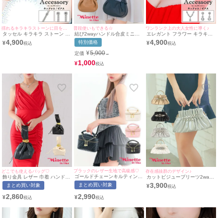
揺れるキラキラストーンに目を奪われる☆
普段使いもできる☆
ワンランク上の大人女性に導く♪
タッセル キラキラ ストーン ア
結び2wayハンドル合皮ミニバ
エレガント フラワー キラキラ
クセサリー 2点セット [ネック
ッグ
ストーン アクセサリー 2点セ
4,900
4,900
特別価格
¥
¥
レス＋ピアス]
ット [ネックレス＋ピアス]
¥
5,900
定価
→
1,000
¥
ブラックのレザー生地で高級感♡
どこでも使えるバッグ♡
存在感抜群のデザイン♪
ゴールドチェーンキルティング
飾り金具 レザー 巾着 ハンドバ
カットビジュープリーツ2way
レザーショルダーバッグ
ッグ
がま口ハンドミニバッグ
3,900
まとめ買い対象
まとめ買い対象
¥
2,990
2,860
¥
¥