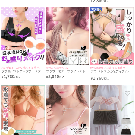
2,860
¥
バレずにしっかり盛れる優秀アイテム♡
耳元から華やかに♪
my Minette史上最厚☆鬼盛り！
ブラ美バストアップヌードブラ
フラワーモチーフラインストー
ブラ ドレスの必須アイテム♪鬼
[myMinette/マイミネット]
ンバースデーアクセサリー2点
盛りボリュームアップヌードブ
1,760
2,640
¥
¥
1,760
セット [バースデーネックレス
ラ (A/B/C)
¥
＋バースデーピアス]