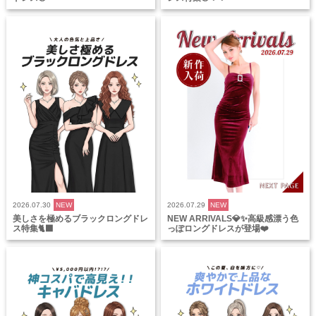
2026.07.30
NEW
2026.07.29
NEW
美しさを極めるブラックロングドレ
NEW ARRIVALS💎✨高級感漂う色
ス特集🐈‍⬛
っぽロングドレスが登場❤️