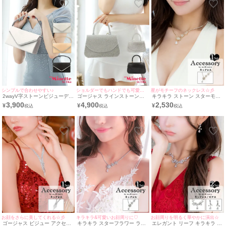
シンプルで合わせやすい♪
ショルダーでもハンドでも可愛い♡
星がモチーフのネックレス☆彡
2wayV字ストーンビジューデザ
ゴージャス ラインストーン
キラキラ ストーン スターモチ
インハンドミニバッグ
2Way ハンドミニバッグ
ーフ アクセサリー ネックレス
3,900
4,900
2,530
¥
¥
¥
お顔をさらに美してくれる☆彡
キラキラ&可愛いお顔周りに♡
お顔周りを明るく華やかに演出☆
ゴージャス ビジュー アクセサ
キラキラ スターフラワー ライ
エレガント リーフ キラキラ ス