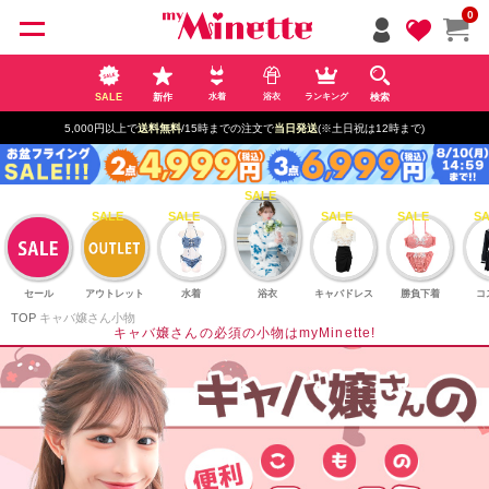
ペー
0
ジト
ップ
へ
SALE
新作
検索
水着
浴衣
ランキング
5,000円以上で
送料無料
/15時までの注文で
当日発送
(※土日祝は12時まで)
セール
アウトレット
水着
浴衣
キャバドレス
勝負下着
コ
TOP
キャバ嬢さん小物
キャバ嬢さんの必須の小物はmyMinette!