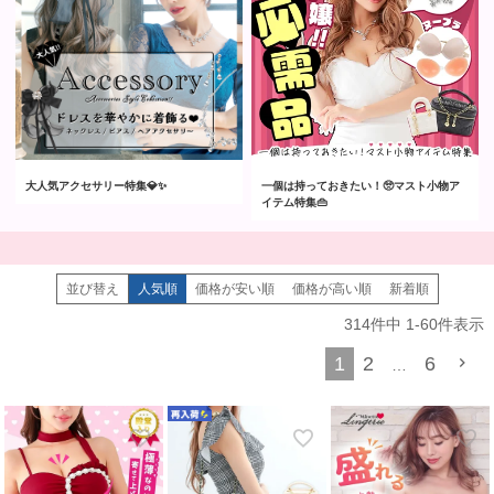
大人気アクセサリー特集💎✨
一個は持っておきたい！🥺マスト小物ア
イテム特集👜
並び替え
人気順
価格が安い順
価格が高い順
新着順
314
件中
1
-
60
件表示
1
2
6
…