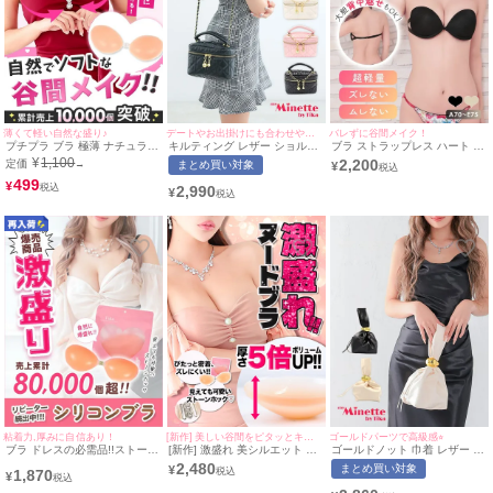
薄くて軽い自然な盛り♪
デートやお出掛けにも合わせやすい♡
バレずに谷間メイク！
プチプラ ブラ 極薄 ナチュラル
キルティング レザー ショルダ
ブラ ストラップレス ハート 滑
ヌードブラ
ー バッグ | myMinette/マイミ
り止めつき ヌードブラ
¥
1,100
2,200
定価
→
まとめ買い対象
¥
ネット
(A/B/C/D/E)
499
¥
2,990
¥
粘着力,厚みに自信あり！
[新作] 美しい谷間をピタッとキープする見えても可愛いストーンホックデザイン！
ゴールドパーツで高級感⭐︎
ブラ ドレスの必需品!!ストーン
[新作] 激盛れ 美シルエット ヌ
ゴールドノット 巾着 レザー ハ
ホック付き分厚めヌードブラ
ードブラ | myMinette/マイミネ
ンドバッグ
2,480
まとめ買い対象
¥
1,870
(A/B/C/D)
ット
¥