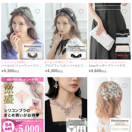
アクセサリー
クラシカルな雰囲気に♪
品のある綺麗めアクセ♥
コーデにエレガントさをプラス♪
パール×ビジューウェーブリボ
グログランリボンパールビジュ
2wayギャザープリーツデザイ
ンカチューシャバースデーヘア
ー付きカチューシャバースデー
ンパーティーバッグ
4,300
4,300
4,600
¥
¥
¥
バースデーアクセサリー
ヘアバースデーアクセサリー