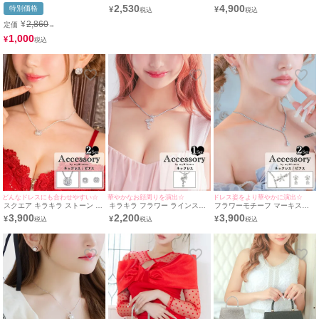
リー ネックレス
ンストーン アクセサリー ネッ
トーン アクセサリー 2点セッ
2,530
4,900
特別価格
¥
¥
クレス
ト [ネックレス＋ピアス]
¥
2,860
定価
→
1,000
¥
どんなドレスにも合わせやすい☆
華やかなお顔周りを演出☆
ドレス姿をより華やかに演出☆
スクエア キラキラ ストーン ア
キラキラ フラワー ラインスト
フラワーモチーフ マーキスカ
クセサリー 2点セット [ネック
ーン アクセサリー ネックレス
ット キラキラビジュー アクセ
3,900
2,200
3,900
¥
¥
¥
レス＋ピアス]
サリー 2点セット [ネックレス
＋ピアス]