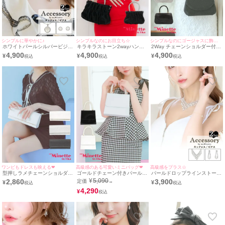
シンプルに華やかに♪
シンプルなのにお目立ち☆
シンプルなのにゴージャスに飾る☆
ホワイトパールシルバービジュ
キラキラストーン2wayハンド
2Way チェーンショルダー付き
ーアクセサリー2点セット [ネ
ルギャザーミニバッグ
ラインストーン ハンドミニバ
4,900
4,900
4,900
¥
¥
¥
ックレス＋ピアス]
ッグ
ワンピもドレスも映える❤︎
高級感のある可愛いミニバッグ❤︎
高級感をプラス☆
型押しラメチェーンショルダー
ゴールドチェーン付きパールハ
パールドロップラインストーン
付き2Wayクラッチバッグ
ンドルエナメル2Wayバッグ
ゴージャスバースデーアクセサ
¥
5,090
2,860
3,900
定価
→
¥
¥
リー2点セット [バースデーネ
4,290
ックレス＋バースデーピアス]
¥