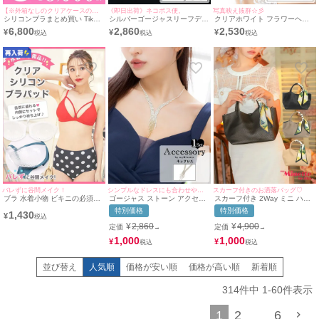
【※外箱なしのクリアケースのみの出荷となります。】
《即日出荷》ネコポス便。
写真映え抜群☆彡
シリコンブラまとめ買い Tika
シルバーゴージャスリーフデザ
クリアホワイト フラワーヘッ
ティカ 大人気シリコンブラ5点
インバースデーアクセサリー2
ド バースデー アクセサリー
6,800
2,860
2,530
¥
¥
¥
で5000円(税抜)
点セット [バースデーネックレ
ス＋バースデーピアス]
バレずに谷間メイク！
シンプルなドレスにも合わせやすい☆
スカーフ付きのお洒落バッグ♡
ブラ 水着小物 ビキニの必須ア
ゴージャス ストーン アクセサ
スカーフ付き 2Way ミニ ハン
イテム♪クリアヌードブラパッ
リー ネックレス
ドバッグ
特別価格
特別価格
1,430
ド
¥
¥
2,860
¥
4,900
定価
定価
→
→
1,000
1,000
¥
¥
並び替え
人気順
価格が安い順
価格が高い順
新着順
314
件中
1
-
60
件表示
1
2
6
…