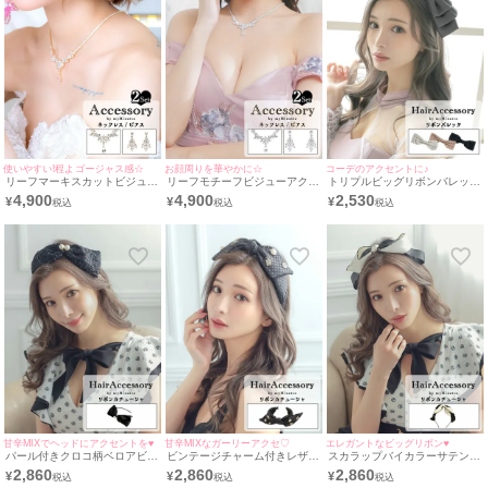
使いやすい!程よゴージャス感☆
お顔周りを華やかに☆
コーデのアクセントに♪
リーフマーキスカットビジュー
リーフモチーフビジューアクセ
トリプルビッグリボンバレッタ
アクセサリー2点セット [ネッ
サリー2点セット [ネックレス
バースデーヘアバースデーアク
4,900
4,900
2,530
¥
¥
¥
クレス＋ピアス]
＋ピアス]
セサリー
甘辛MIXでヘッドにアクセントを♥
甘辛MIXなガーリーアクセ♡
エレガントなビッグリボン♥
パール付きクロコ柄ベロアビッ
ビンテージチャーム付きレザー
スカラップバイカラーサテンリ
グリボンカチューシャバースデ
風キルティングリボンカチュー
ボンカチューシャバースデーヘ
2,860
2,860
2,860
¥
¥
¥
ーヘアバースデーアクセサリー
シャバースデーヘアバースデー
アバースデーアクセサリー