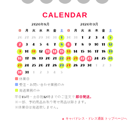
CALENDAR
2026年8月
2026年9月
日
月
火
水
木
金
土
日
月
火
水
木
金
土
26
27
28
29
30
31
1
30
31
1
2
3
4
5
2
3
4
5
6
7
8
6
7
8
9
10
11
12
9
10
11
12
13
14
15
13
14
15
16
17
18
19
16
17
18
19
20
21
22
20
21
22
23
24
25
26
23
24
25
26
27
28
29
27
28
29
30
1
2
3
30
31
1
2
3
4
5
■
休業日
■
受注・お問い合わせ業務のみ
■
発送業務のみ
平日15時・土日祝12時までのご注文で 
即日発送。
※一部、予約商品お取り寄せ商品は除きます。

※休業日は発送致しません。

▲ キャバドレス・ドレス通販 トップページへ