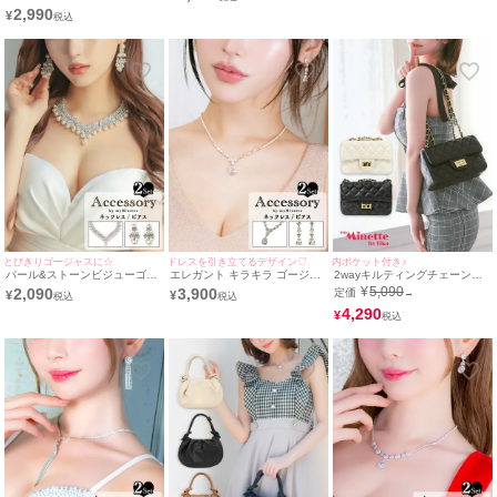
ピアス]
＋イヤリング]
2,990
¥
とびきりゴージャスに☆
ドレスを引き立てるデザイン♡
内ポケット付き♪
パール&ストーンビジューゴー
エレガント キラキラ ゴージャ
2wayキルティングチェーンレ
ジャスバースデーアクセサリー
ス ストーン アクセサリー 2点
ザーショルダーバッグ
¥
5,090
2,090
3,900
定価
→
¥
¥
2点セット [バースデーネック
セット [ネックレス＋ピアス]
レス＋イヤリングorバースデー
4,290
¥
ピアス]