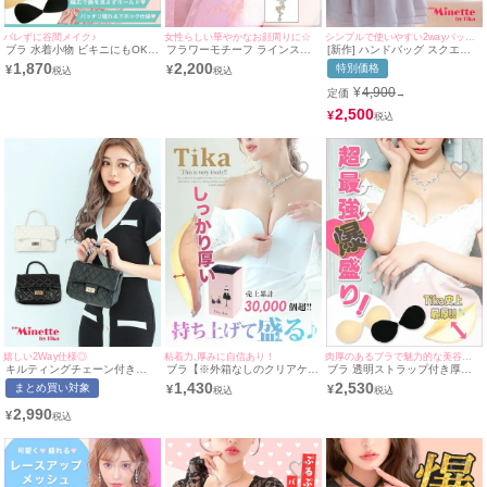
バレずに谷間メイク♪
女性らしい華やかなお顔周りに☆
シンプルで使いやすい2wayバッグ♡
ブラ 水着小物 ビキニにもOK♪
フラワーモチーフ ラインスト
[新作] ハンドバッグ スクエア
ボリュームアップエアーヌード
ーン アクセサリー ネックレス
プリーツ ラメ チェーン 2Way
1,870
2,200
特別価格
¥
¥
ブラ
¥
4,900
定価
→
2,500
¥
嬉しい2Way仕様◎
粘着力,厚みに自信あり！
肉厚のあるブラで魅力的な美谷間にメイク♪
キルティングチェーン付き
ブラ【※外箱なしのクリアケー
ブラ 透明ストラップ付き厚盛
2wayプチプラミニバッグ
スのみの発送となります】ドレ
りボリュームアップヌードブラ
1,430
2,530
まとめ買い対象
¥
¥
[myMinette/マイミネット]
スの必須アイテム♪分厚めエア
(A/B/C)
ーヌードブラ (A/B/C/D) (ベー
2,990
¥
ジュ/ブラック)