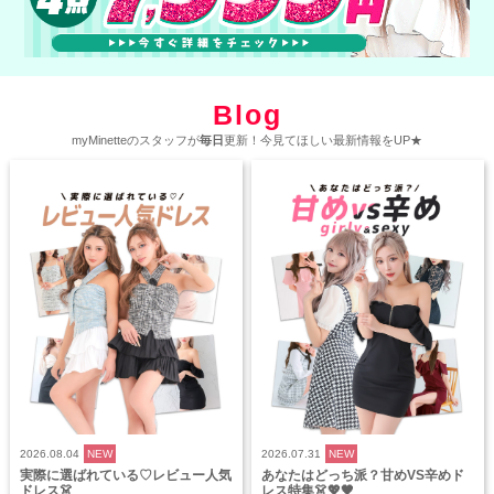
Blog
myMinetteのスタッフが
毎日
更新！今見てほしい最新情報をUP★
2026.08.04
NEW
2026.07.31
NEW
実際に選ばれている♡レビュー人気
あなたはどっち派？甘めVS辛めド
ドレス👗
レス特集👗💖🖤