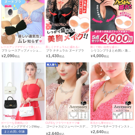
レースアップデザインで美しい谷間にメイク♪
美しくナチュラルに盛れる♪
薄くて軽い自然な盛り♪
ブラ レースアップメッシュヌ
ブラ ナチュラル ヌードブラ
シリコンブラまとめ買い 激安
ードブラ (A/B/C/D)
ヌードブラ5点で4000円(税込)
2,090
1,430
4,000
¥
¥
¥
[myMinette/マイミネット]
ガーリーな雰囲気に◎
CUTEなフラワーモチーフ✿
耳元から華やかに♪
キルティングデザイン2Wayプ
ゴージャスビジューバースデー
フラワーモチーフラインストー
チプラミニバッグ[myMinette/
アクセサリー2点セット [バー
ンバースデーアクセサリー2点
2,640
まとめ買い対象
¥
2,640
マイミネット]
スデーネックレス＋バースデー
セット [バースデーネックレス
¥