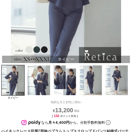
ネイビー
ネイビー
知的な大人女性に演出♪
13,200
¥
132
[
ポイント付与 ]
なら
月々4,400円
から。分割手数料無料
ハイネックレース切替7部袖ペプラムトップスクロップドパンツ結婚式パーテ