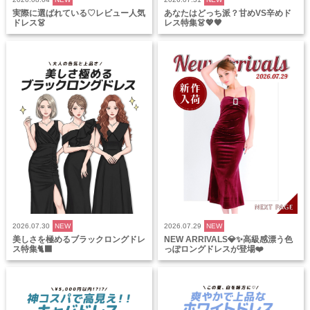
実際に選ばれている♡レビュー人気
あなたはどっち派？甘めVS辛めド
ドレス👗
レス特集👗💖🖤
2026.07.30
NEW
2026.07.29
NEW
美しさを極めるブラックロングドレ
NEW ARRIVALS💎✨高級感漂う色
ス特集🐈‍⬛
っぽロングドレスが登場❤️