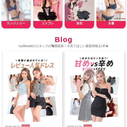
ランジェリー
コスプレ
浴衣
水着
Blog
myMinetteのスタッフが
毎日
更新！今見てほしい最新情報をUP★
2026.08.04
NEW
2026.07.31
NEW