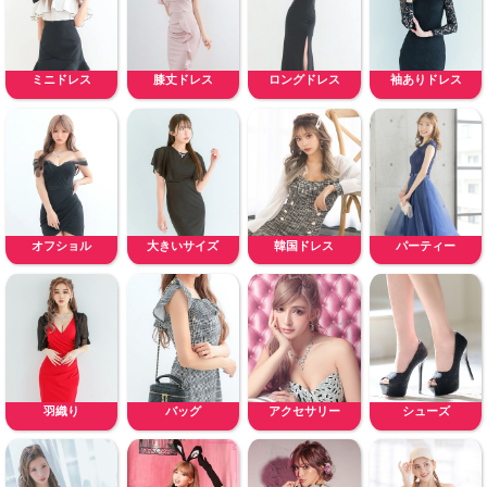
ミニドレス
膝丈ドレス
ロングドレス
袖ありドレス
オフショル
大きいサイズ
韓国ドレス
パーティー
羽織り
バッグ
アクセサリー
シューズ