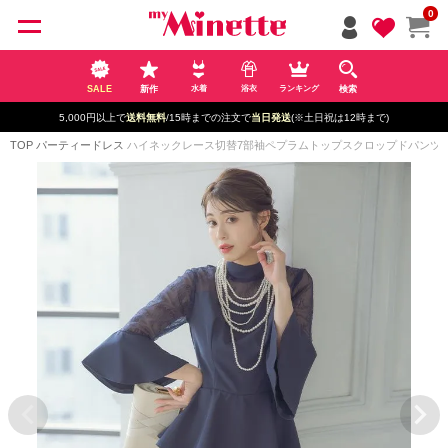
ペー
0
ジト
ップ
へ
SALE
新作
検索
水着
浴衣
ランキング
5,000円以上で
送料無料
/15時までの注文で
当日発送
(※土日祝は12時まで)
TOP
パーティードレス
ハイネックレース切替7部袖ペプラムトップスクロップドパンツ結婚式パ