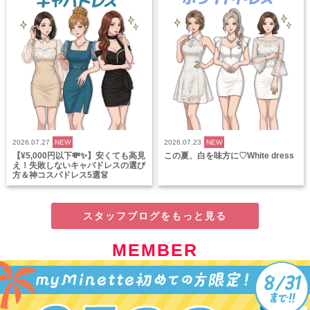
2026.07.27
NEW
2026.07.23
NEW
【¥5,000円以下💸✨】安くても高見
この夏、白を味方に♡White dress
え！失敗しないキャバドレスの選び
方＆神コスパドレス5選👗
スタッフブログをもっと見る
MEMBER