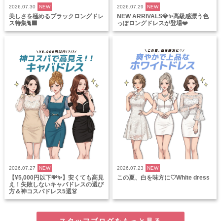
2026.07.30
NEW
2026.07.29
NEW
美しさを極めるブラックロングドレ
NEW ARRIVALS💎✨高級感漂う色
ス特集🐈‍⬛
っぽロングドレスが登場❤️
2026.07.27
NEW
2026.07.23
NEW
【¥5,000円以下💸✨】安くても高見
この夏、白を味方に♡White dress
え！失敗しないキャバドレスの選び
方＆神コスパドレス5選👗
スタッフブログをもっと見る