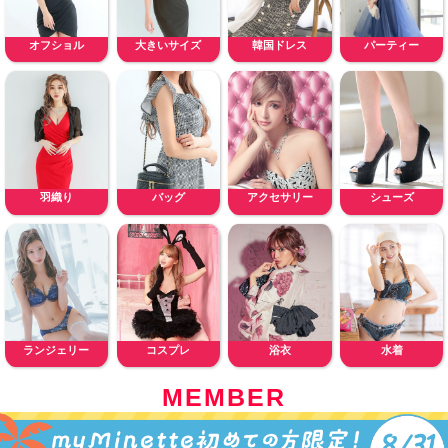
オフショル
大きいサイズ
韓国ドレス
パーティー
羽織り
バッグ
アクセサリー
シューズ
ランジェリー
コスプレ
浴衣
水着
MEMBER