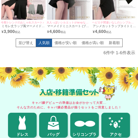
今期トレンドのおしゃれスカート♪
大人っぽいシルエットがsexyなスカート♪
ヘビロテ間違いなしのシンプルタイトスカート♪
ミモレ丈ラップ風マーメイドフ
マーメイドミニスカート (ブラ
アシメカットラップタイトミニ
レアスカート (ライトグレー/ダ
ック) (久保七瀬着用)
スカート (ブラック) (久保七瀬
3,900
4,600
4,600
¥
¥
¥
ークグレー/ブラック) (Mサイ
着用)
ズ) (久保七瀬着用)
並び替え
人気順
価格が安い順
価格が高い順
新着順
6
件中
1
-
6
件表示
入店・移籍準備セット
キャバ嬢デビューの準備はお金がかかって大変...
そんな方のために、キャバ嬢必需品が揃うセットをご用意しました！
ドレス
バッグ
シリコンブラ
アクセ