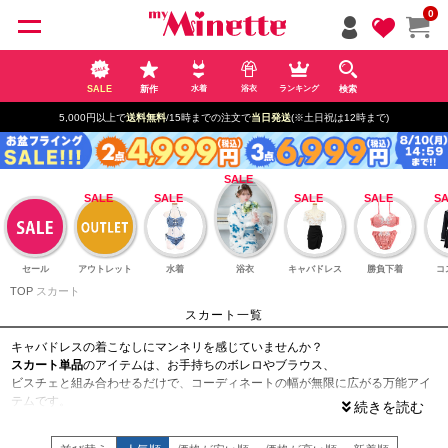
ペー
0
ジト
ップ
へ
SALE
新作
検索
水着
浴衣
ランキング
5,000円以上で
送料無料
/15時までの注文で
当日発送
(※土日祝は12時まで)
セール
アウトレット
水着
浴衣
キャバドレス
勝負下着
コ
TOP
スカート
スカート一覧
キャバドレスの着こなしにマンネリを感じていませんか？
スカート単品
のアイテムは、お手持ちのボレロやブラウス、
ビスチェと組み合わせるだけで、コーディネートの幅が無限に広がる万能アイ
テムです。
当店では、美脚を最大限に引き出すハイウエストタイトから、
アフターや私服でも使える上品なフレアスカートまで豊富にラインナップ。