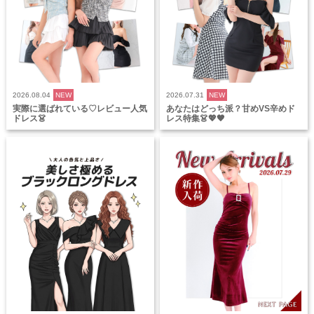
2026.08.04
NEW
2026.07.31
NEW
実際に選ばれている♡レビュー人気
あなたはどっち派？甘めVS辛めド
ドレス👗
レス特集👗💖🖤