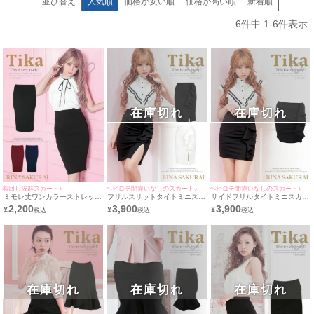
並び替え
人気順
価格が安い順
価格が高い順
新着順
賢く可愛く、毎日の出勤をアップデートしましょう！
6
件中
1
-
6
件表示
圧倒的な着回し力
お手持ちのトップスと合わせるだけで、セットアップ風にも、異素材ミックス
のトレンドコーデにも早変わり。
1枚持っておくだけで、衣装のバリエーションが2倍、3倍に膨らみます。
同伴〜私服までOK
在庫切れ
在庫切れ
派手すぎないデザインを選べば、昼のデートや同伴でも浮くことなく、
お店に入ってからアクセサリーやヒールを足すだけで即戦力の夜スタイルが完
成します。
美シルエットにこだわり
360度どこから見ても綺麗なボディラインを演出。
着回し抜群スカート♪
ヘビロテ間違いなしのスカート♪
ヘビロテ間違いなしのスカート♪
ミモレ丈ワンカラーストレッチ
フリルスリットタイトミニスカ
サイドフリルタイトミニスカー
ストレッチ素材のタイトスカートは、座りっぱなしの接客でもシワになりにく
タイトスカート (ワインレッド/
ート (ホワイト/ブラック) (Mサ
ト (ブラック) (Mサイズ) (さく
2,200
3,900
3,900
¥
¥
¥
ネイビー/ブラック) (Mサイズ)
く、常に「完璧な私」をキープできます。
イズ) (さくりな着用)
りな着用)
(さくりな着用)
在庫切れ
在庫切れ
在庫切れ