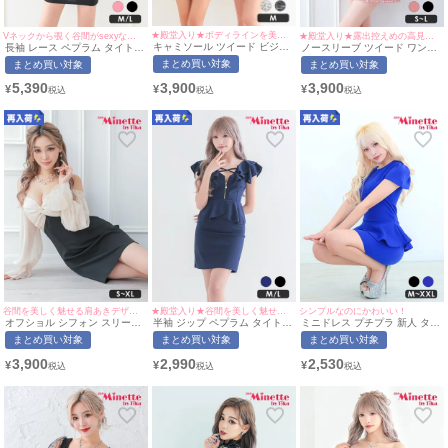
★殿堂入り★ボディラインを美しく魅せる万能ドレス♡
Vネックから覗く谷間がsexyな高見えドレス♡
★殿堂入り★露出控えめの高見えワンピース♡
キャミソール ツイード ビジュ
長袖 レース ペプラム タイト
ノースリーブ ツイード ワンピ
ー Luvique (あおぽん・れいた
ミニドレス (あいみん着用/M~L
ース フレア ミニドレス
まとめ買い対象
まとめ買い対象
まとめ買い対象
ぴ着用/Mサイズ対応) |
サイズ対応) | myMinette/マイ
Luvique (せいせい着用/S~Lサ
myMinette/マイミネット
ミネット
イズ対応) | myMinette/マイミ
3,900
5,390
3,900
¥
¥
¥
ネット
谷間を美しく魅せる肩あきデザイン！
★殿堂入り★谷間を美しく魅せるクロスデザイン♡
シンプルなのにかわいい！
オフショル シフォン スリーブ
半袖 ジップ ペプラム タイト
ミニドレス プチプラ 新人 タイ
タイト ミニドレス (せいせい着
ミニドレス (ひなたまる着
ト ペプラム セクシー 半袖 低
まとめ買い対象
まとめ買い対象
まとめ買い対象
用/S~XLサイズ対応)
用/M~Lサイズ対応) myMinette/
身長 谷間 青 キャバドレス (ひ
myMinette | マイミネット
マイミネット
なたまる着用/M~XXLサイズ対
3,900
2,990
2,530
¥
¥
¥
応) | myMinette/マイミネット