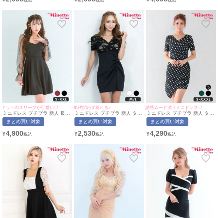
応) | myMinette/マイミネット
用)[myMinette/マイミネット]
カット ストライプ 青 キャバド
レス (みのり着用/S~XXLサイ
ズ対応) | myMinette/マイミネ
ット
ドットのスリーブが可愛い♡
年代問わず着れる♪
誘惑ムード漂うミニドレス♡
ミニドレス プチプラ 新人 長袖
ミニドレス プチプラ 新人 タイ
ミニドレス プチプラ 新人 タイ
袖あり ワンピース フレア シア
ト セクシー ラウンジ 半袖 レ
ト ワンピース 半袖 ドット柄
まとめ買い対象
まとめ買い対象
まとめ買い対象
ー袖 ドット柄 低身長 黒 キャ
ース 花柄 低身長 谷間 背中魅
低身長 胸元隠し スナック カシ
バドレス (ちぴたん着
せ スリット ウエスト切り替え
ュクール風 黒 キャバドレス
4,900
2,530
4,290
¥
¥
¥
用/S~XXLサイズ着用) |
黒 キャバドレス (なぎ着
(波北かほ着用/S~XXXLサイズ
myMinette/マイミネット
用/M~Lサイズ対応) |
対応) | myMinette/マイミネッ
myMinette/マイミネット
ト