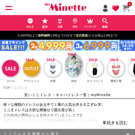
ペー
0
ジト
ップ
へ
SALE
新作
検索
水着
浴衣
ランキング
5,000円以上で
送料無料
/15時までの注文で
当日発送
(※土日祝は12時まで)
セール
アウトレット
水着
浴衣
キャバドレス
勝負下着
コ
TOP
ミニドレス
安いミニドレス・キャバドレス一覧｜myMinette
様々な種類のドレスがある中で１番の人気を誇る
ミニドレス
!
ミニ丈ドレスは大胆な脚魅せで露出度が高く
どの年代の男性からも支持されているドレスです。
お店によってはミニドレス以外の着用を禁止しているなど
ルールが決められている所もあり
キャバ嬢さんにとっては必需品となるドレス!
ミニドレスを価格から探す