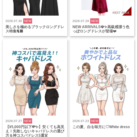
2026.07.30
NEW
2026.07.29
NEW
美しさを極めるブラックロングドレ
NEW ARRIVALS💎✨高級感漂う色
ス特集🐈‍⬛
っぽロングドレスが登場❤️
2026.07.27
NEW
2026.07.23
NEW
【¥5,000円以下💸✨】安くても高見
この夏、白を味方に♡White dress
え！失敗しないキャバドレスの選び
方＆神コスパドレス5選👗