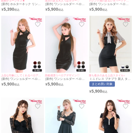
装飾がゴージャス★
深みのある大人っぽカラー♡
トレンド感のあるレオパードデザイン♪
[新作] ホルターネック リング
[新作] ワンショルダー ベロア
[新作] ワンショルダー ベロア
パーツ ミニドレス (M~Lサイズ
ワインレッド スカーフ タイト
レオパード スカーフ タイトド
5,390
5,900
5,900
¥
¥
¥
対応/みのり着用) | myMinette/
ドレス (みのり着用/S~XLサイ
レス (ねおん着用/S~XLサイズ
マイミネット
ズ対応) | myMinette/マイミネ
対応) | myMinette/マイミネッ
ット
ト
上品な印象にしてくれるベロアデザイン♡
高級感漂うベロアデザイン♡
落ち着きのある上品スタイル♪
[新作] ワンショルダー ベロア
[新作] ワンショルダー ベロア
ミニドレス プチプラ 新人 タイ
ドット 黒 タイトドレス (ねお
黒 タイトドレス (みのり着
ト ワンピース 半袖 低身長 胸
5,900
5,900
まとめ買い対象
¥
¥
ん着用/S~XLサイズ対応) |
用/S~XLサイズ対応) |
元隠し リボン グレー 黒 キャ
myMinette/マイミネット
myMinette/マイミネット
バドレス (波北かほ着
5,900
¥
用/S~XXLサイズ対応) |
myMinette/マイミネット