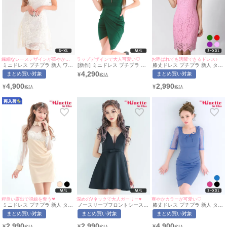
繊細なレースデザインが華やかな印象に♪
ラップデザインで大人可愛い♡
お呼ばれでも活躍できるドレス♪
ミニドレス プチプラ 新人 ワン
[新作] ミニドレス プチプラ 新
膝丈ドレス プチプラ 新人 タイ
ピース フレア ラウンジ 襟付き
人 タイト ジップ セクシー ノ
ト ワンピース セクシー ノース
4,290
まとめ買い対象
まとめ買い対象
¥
ノースリーブ レース 花柄 低
ースリーブ 低身長 谷間 背中魅
リーブ レース 花柄 低身長 胸
身長 胸元隠し 同伴 総レース
せ 緑 ワンカラー キャバドレス
元隠し スナック 総レース イリ
4,900
2,990
¥
¥
ガーリー アイボリー キャバド
(みのり着用/M~Lサイズ対応) |
ュージョンネック ピンク キャ
レス (あん着用/S~XLサイズ対
myMinette/マイミネット
バドレス (S〜XXLサイズ対応)
応) | myMinette/マイミネット
| myMinette/マイミネット
程良い露出で視線を奪う❤︎
深めのVネックで大人ガーリー♥
爽やかカラーが可愛い♡
ミニドレス プチプラ 新人 タイ
ノースリーブフロントシースル
膝丈ドレス プチプラ 新人 タイ
ト 長袖 襟付き シアー袖 シー
ーウエストリボンプチプラフレ
ト 袖あり ワンピース ラウンジ
まとめ買い対象
まとめ買い対象
まとめ買い対象
スルー 低身長 ベージュ キャバ
アミニドレス (Mサイズ/Lサイ
半袖 シアー シアー袖 低身長
ドレス (らな着用/M~Lサイズ対
ズ)(せいせい/キャバドレス着
リボン スクエアネック バスト
2,990
2,990
4,900
¥
¥
¥