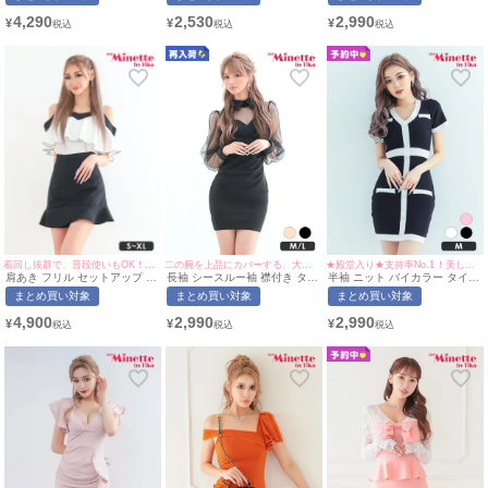
おぽん着用/Mサイズ対応) |
用/M~Lサイズ対応) |
イズ対応) | myMinette/マイミ
myMinette/マイミネット
myMinette/マイミネット
ネット
4,290
2,530
2,990
¥
¥
¥
着回し抜群で、普段使いもOK！マーメイドスカートで美脚も叶う♡
二の腕を上品にカバーする、大人可愛いミニドレス♡
★殿堂入り★支持率No.1！美しい縦ラインを叶える一着♡
肩あき フリル セットアップ 胸
長袖 シースルー袖 襟付き タイ
半袖 ニット バイカラー タイト
元隠し バイカラー タイト ミニ
トドレス (今井アンジェリカ着
ドレス (せいせい着用/Mサイズ
まとめ買い対象
まとめ買い対象
まとめ買い対象
ドレス (あおぽん着用/S~XLサ
用/M~Lサイズ対応) |
対応) | myMinette/マイミネッ
イズ対応) | myMinette/マイミ
myMinette/マイミネット
ト
4,900
2,990
2,990
¥
¥
¥
ネット