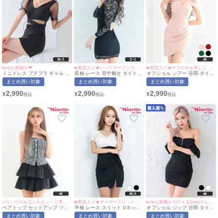
sexyお腹魅せ❤︎
★殿堂入り★バックオープンで大胆セクシー◎
★殿堂入り★デコルテを美しく魅せる上品な一着♡
ミニドレス プチプラ ギャル タ
長袖 レース 背中魅せ タイト
オフショル シアー 谷間 タイト
イト セクシー 半袖 シアー袖
ミニドレス (せいせい着用/S~M
ミニドレス (ひなたまる着用/M
まとめ買い対象
まとめ買い対象
まとめ買い対象
谷間 ウエストカット 黒 キャバ
サイズ対応) | myMinette/マイ
サイズ対応) | myMinette/マイ
ドレス (せいせい着用/M~Lサイ
ミネット
ミネット
2,990
2,990
2,990
¥
¥
¥
ズ対応) | myMinette/マイミネ
ット
メリハリのあるシルエットに導く♡
★殿堂入り★ギャザースリットで脚を美しく魅せる♡
sexyな肌魅せを叶える2wayドレス♡
ベアトップ セットアップ ツイ
半袖 レース スリット Vネック
オフショル ジップ 谷間 タイト
ード フレアドレス Luvique (あ
タイト ミニドレス (なぎ着
ミニドレス (せいせい着用/Mサ
まとめ買い対象
まとめ買い対象
まとめ買い対象