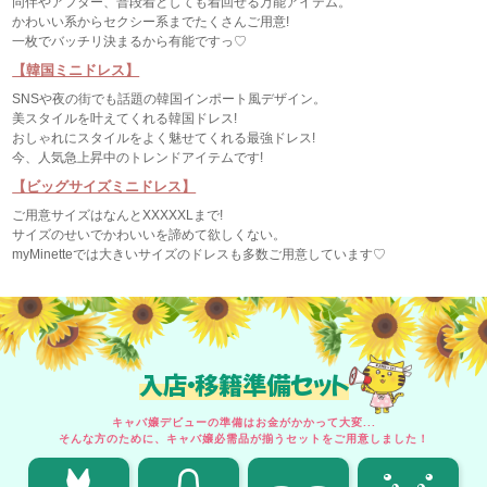
同伴やアフター、普段着としても着回せる万能アイテム。
かわいい系からセクシー系までたくさんご用意!
一枚でバッチリ決まるから有能ですっ♡
【韓国ミニドレス】
SNSや夜の街でも話題の韓国インポート風デザイン。
美スタイルを叶えてくれる韓国ドレス!
おしゃれにスタイルをよく魅せてくれる最強ドレス!
今、人気急上昇中のトレンドアイテムです!
【ビッグサイズミニドレス】
ご用意サイズはなんとXXXXXLまで!
サイズのせいでかわいいを諦めて欲しくない。
myMinetteでは大きいサイズのドレスも多数ご用意しています♡
入店・移籍準備セット
キャバ嬢デビューの準備はお金がかかって大変...
そんな方のために、キャバ嬢必需品が揃うセットをご用意しました！