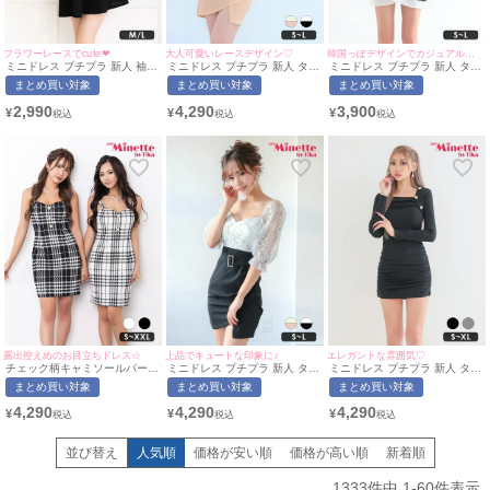
フラワーレースでcute❤︎
大人可愛いレースデザイン♡
韓国っぽデザインでカジュアルに♡
ミニドレス プチプラ 新人 袖あ
ミニドレス プチプラ 新人 タイ
ミニドレス プチプラ 新人 タイ
り ワンピース 半袖 レース レ
ト 袖あり セクシー シアー袖
ト 半袖 低身長 谷間 パフスリ
まとめ買い対象
まとめ買い対象
まとめ買い対象
ース袖 花柄 低身長 胸元隠し
低身長 谷間 背中魅せ 同伴 ウ
ーブ バイカラー 黒 キャバドレ
スクエアネック バイカラー サ
エストベルト ハートカット 五
ス (林姫奈妙着用/S~Lサイズ対
2,990
4,290
3,900
¥
¥
¥
ロペット風 白 黒 キャバドレス
分袖 アイボリー ベージュ キャ
応) | myMinette/マイミネット
(せいせい着用/M~Lサイズ対応)
バドレス (ひなたまる着用/S~L
| myMinette/マイミネット
サイズ対応) | myMinette/マイ
ミネット
露出控えめのお目立ちドレス☆
上品でキュートな印象に♪
エレガントな雰囲気♡
チェック柄キャミソールパール
ミニドレス プチプラ 新人 タイ
ミニドレス プチプラ 新人 タイ
ボタンタイトミニドレス(Sサイ
ト 袖あり セクシー シアー袖
ト 長袖 韓国ドレス ラウンジ
まとめ買い対象
まとめ買い対象
まとめ買い対象
ズ～XXLサイズ)(ちぴたん れい
低身長 谷間 背中魅せ 同伴 ウ
低身長 胸元隠し スクエアネッ
たぴ/キャバドレス着用)
エストベルト 白 黒 キャバドレ
ク 同伴 ペア ゴールドボタン
4,290
4,290
4,290
¥
¥
¥
[myMinette/マイミネット]
ス (中尾みほ着用/S~Lサイズ対
ボレロ風 黒 キャバドレス (あ
応) | myMinette/マイミネット
おぽん着用/S~XLサイズ対応) |
myMinette/マイミネット
並び替え
人気順
価格が安い順
価格が高い順
新着順
1333
件中
1
-
60
件表示