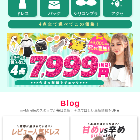
ドレス
バッグ
シリコンブラ
アクセ
4点全て選べてこの価格！
Blog
myMinetteのスタッフが
毎日
更新！今見てほしい最新情報をUP★