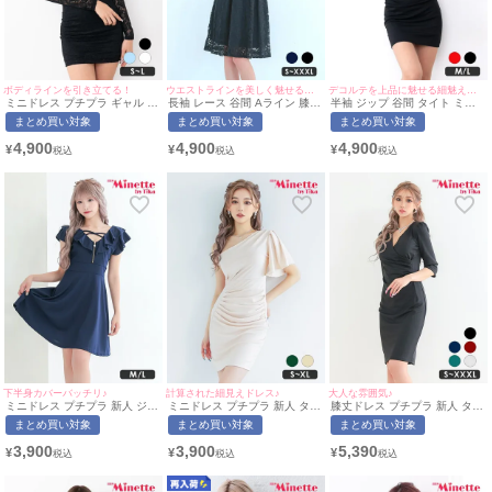
ボディラインを引き立てる！
ウエストラインを美しく魅せる上品なデザイン♡
デコルテを上品に魅せる細魅えドレス♡
ミニドレス プチプラ ギャル タ
長袖 レース 谷間 Aライン 膝丈
半袖 ジップ 谷間 タイト ミニ
イト 長袖 袖あり オフショル
ドレス (林姫奈妙着用/S~XXXL
ドレス (ちぴたん着用/M~Lサイ
まとめ買い対象
まとめ買い対象
まとめ買い対象
セクシー ラウンジ キャミソー
対応) | myMinette/マイミネッ
ズ対応) | myMinette/マイミネ
ル レース 花柄 低身長 谷間 リ
ト
ット
4,900
4,900
4,900
¥
¥
¥
ボン 総レース 黒 キャバドレス
(ちぴたん着用/S~Lサイズ対応)
| myMinette/マイミネット
下半身カバーバッチリ♪
計算された細見えドレス♪
大人な雰囲気♪
ミニドレス プチプラ 新人 ジッ
ミニドレス プチプラ 新人 タイ
膝丈ドレス プチプラ 新人 タイ
プ ワンピース フレア セクシー
ト ラウンジ ワンショル 半袖
ト 袖あり 黒 キャバドレス (あ
まとめ買い対象
まとめ買い対象
まとめ買い対象
半袖 低身長 谷間 チャーム付き
低身長 胸元隠し 同伴 ベージュ
おぽん着用/S〜XXXLサイズ対
クロスデザイン フリル ネイビ
キャバドレス (せいせい着
応) | myMinette/マイミネット
3,900
3,900
5,390
¥
¥
¥
ー キャバドレス (ひなたまる着
用/S~XLサイズ対応) |
用/M~Lサイズ対応) |
myMinette/マイミネット
myMinette/マイミネット