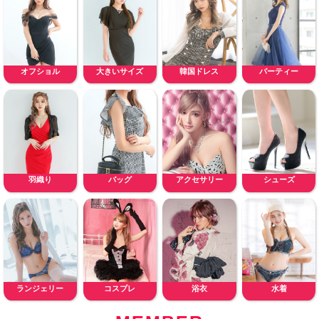
オフショル
大きいサイズ
韓国ドレス
パーティー
羽織り
バッグ
アクセサリー
シューズ
ランジェリー
コスプレ
浴衣
水着