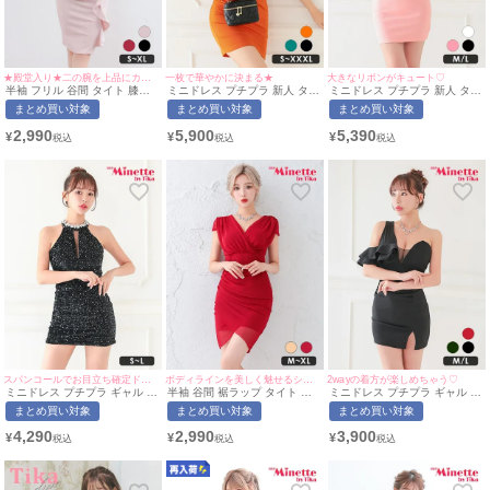
★殿堂入り★二の腕を上品にカバー♪
一枚で華やかに決まる★
大きなリボンがキュート♡
半袖 フリル 谷間 タイト 膝丈
ミニドレス プチプラ 新人 タイ
ミニドレス プチプラ 新人 タイ
ドレス (せいせい着用/S~XLサ
ト ラウンジ ワンショル 低身長
ト 長袖 ペプラム レース 低身
まとめ買い対象
まとめ買い対象
まとめ買い対象
イズ対応) | myMinette/マイミ
胸元隠し 肩あき フリル デコル
長 谷間 リボン ピンク キャバ
ネット
テ オレンジ キャバドレス (波
ドレス (あいみん着用/M~Lサイ
2,990
5,900
5,390
¥
¥
¥
北かほ着用/S~XXXL対応) |
ズ対応) | myMinette/マイミネ
myMinette/マイミネット
ット
スパンコールでお目立ち確定ドレス⭐︎
ボディラインを美しく魅せるシンプルなドレス♡
2wayの着方が楽しめちゃう♡
ミニドレス プチプラ ギャル タ
半袖 谷間 裾ラップ タイト ミ
ミニドレス プチプラ ギャル タ
イト ホルターネック セクシー
ニドレス (せいせい着用/M~XL
イト スリット セクシー ラウン
まとめ買い対象
まとめ買い対象
まとめ買い対象
ラウンジ キラキラ 低身長 谷間
サイズ対応) myMinette/マイミ
ジ ワンショル 低身長 谷間 背
ビジュー 黒 キャバドレス (あ
ネット
中魅せ フリル 黒 キャバドレス
4,290
2,990
3,900
¥
¥
¥
いみん着用/S~Lサイズ対応) |
(あいみん着用/M~Lサイズ対応)
myMinette/マイミネット
| myMinette/マイミネット