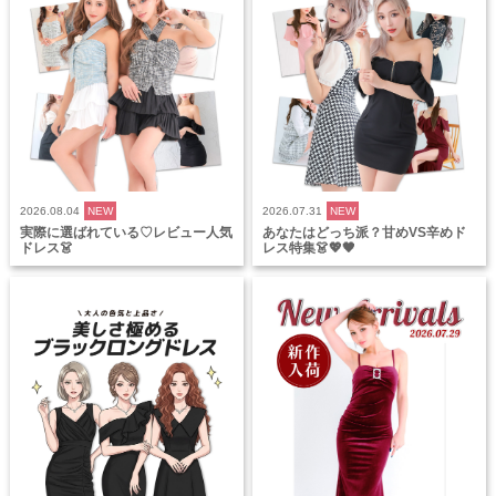
2026.08.04
NEW
2026.07.31
NEW
実際に選ばれている♡レビュー人気
あなたはどっち派？甘めVS辛めド
ドレス👗
レス特集👗💖🖤