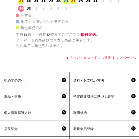
23
24
25
26
27
28
29
27
28
29
30
1
2
3
30
31
1
2
3
4
5
■
休業日
■
受注・お問い合わせ業務のみ
■
発送業務のみ
平日15時・土日祝12時までのご注文で 
即日発送。
※一部、予約商品お取り寄せ商品は除きます。

※休業日は発送致しません。

▲ キャバドレス・ドレス通販 トップページへ
初めての方へ
送料とお支払い方法
返品・交換
特定商取引法に基づく表記
個人情報保護方針
利用規約
店長紹介
新規会員登録