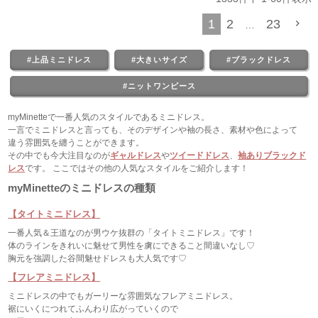
1
2
23
…
#上品ミニドレス
#大きいサイズ
#ブラックドレス
#ニットワンピース
myMinetteで一番人気のスタイルであるミニドレス。
一言でミニドレスと言っても、そのデザインや袖の長さ、素材や色によって
違う雰囲気を纏うことができます。
その中でも今大注目なのが
ギャルドレス
や
ツイードドレス
、
袖ありブラックド
レス
です。 ここではその他の人気なスタイルをご紹介します！
myMinetteのミニドレスの種類
【タイトミニドレス】
一番人気＆王道なのが男ウケ抜群の「タイトミニドレス」です！
体のラインをきれいに魅せて男性を虜にできること間違いなし♡
胸元を強調した谷間魅せドレスも大人気です♡
【フレアミニドレス】
ミニドレスの中でもガーリーな雰囲気なフレアミニドレス。
裾にいくにつれてふんわり広がっていくので