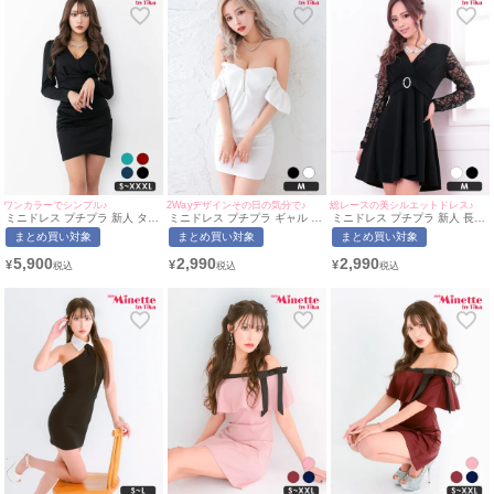
ワンカラーでシンプル♪
2Wayデザインその日の気分で♪
総レースの美シルエットドレス♪
ミニドレス プチプラ 新人 タイ
ミニドレス プチプラ ギャル タ
ミニドレス プチプラ 新人 長袖
ト 長袖 ワンピース 低身長 谷
イト ジップ オフショル セクシ
ワンピース フレア レース 低身
まとめ買い対象
まとめ買い対象
まとめ買い対象
間 スナック 同伴 ブラック キ
ー ノースリーブ ラウンジ 低身
長 背中魅せ 黒 キャバドレス
ャバドレス (ちぴたん着用/S〜
長 谷間 背中魅せ 2way フリル
(中尾みほ着用/Mサイズ対応) |
5,900
2,990
2,990
¥
¥
¥
XXXLサイズ対応) | myMinette/
袖 白 キャバドレス (せいせい
myMinette/マイミネット
マイミネット
着用/Mサイズ対応) |
myMinette/マイミネット