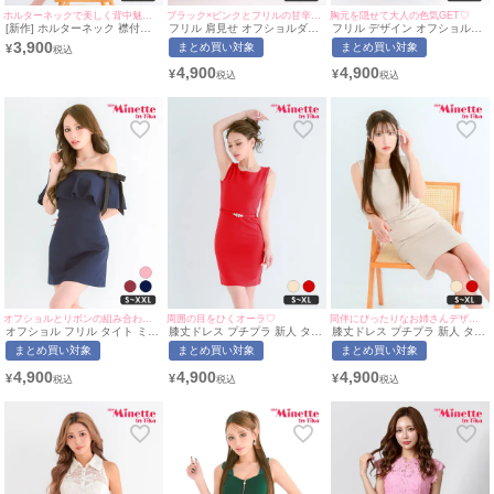
ホルターネックで美しく背中魅せ♡
ブラック×ピンクとフリルの甘辛組み合わせ♡
胸元を隠せて大人の色気GET♡
[新作] ホルターネック 襟付き
フリル 肩見せ オフショルダー
フリル デザイン オフショルダ
タイトドレス (ちぴたん着
タイトドレス パステルピンク
ー タイト ドレス ボルドー(ち
3,900
まとめ買い対象
まとめ買い対象
¥
用/S~Lサイズ対応) |
(ちぴたん着用/S~XXLサイズ対
ぴたん着用/S~XXLサイズ対応)
myMinette/マイミネット
応) | myMinette/マイミネット
| myMinette/マイミネット
4,900
4,900
¥
¥
オフショルとリボンの組み合わせが可愛い♡
周囲の目をひくオーラ♡
同伴にぴったりなお姉さんデザイン♡
オフショル フリル タイト ミニ
膝丈ドレス プチプラ 新人 タイ
膝丈ドレス プチプラ 新人 タイ
ドレス (みのり着用/S~XXLサ
ト ワンピース ノースリーブ 低
ト ワンピース ノースリーブ 低
まとめ買い対象
まとめ買い対象
まとめ買い対象
イズ対応) | myMinette/マイミ
身長 胸元隠し ベルト付き スナ
身長 胸元隠し ベルト付き スナ
ネット
ック 同伴 パール 赤 キャバド
ック 同伴 ベージュ キャバドレ
4,900
4,900
4,900
¥
¥
¥
レス (みのり着用/S~XLサイズ
ス (ちぴたん着用/S~XLサイズ
対応) | myMinette/マイミネッ
対応) | myMinette/マイミネッ
ト
ト