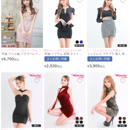
ジップデザインでセクシーさをプラス♪
体型カバーも叶えるスタイルUPドレス♪
シンプルでガーリーな可愛さ♡
半袖 フリル袖 フラワーレース
半袖 ペプラム 谷間 タイト ミ
ミニドレス プチプラ 新人 長袖
バストジップ ウエストベルト
ニドレス (今井アンジェリカ着
ラウンジ チェック柄 低身長 谷
6,700
まとめ買い対象
まとめ買い対象
¥
切り替え タイトミニドレス (S
用/M~XXLサイズ対応) |
間 フリル ウエスト切り替え 黒
サイズ～XXLサイズ) (聖菜/キ
myMinette/マイミネット
キャバドレス (らな着用/S~XL
2,530
3,900
¥
¥
ャバドレス着用) [Tika/ティカ]
サイズ対応) | myMinette/マイ
ミネット