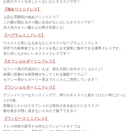
お尻のラインを出したくない人にオススメです♡
【袖ありミニドレス】
上品な雰囲気の袖ありミニドレス♡
二の腕が隠れるので腕に自信がない人にもオススメです♡
冷え性のキャバ嬢さんの寒さ対策にも!
【ペプラムミニドレス】
ウエストが気になるあなたにオススメなペプラムミニドレス
同伴での食事後でもスタイルを気にせず接客に集中できる優秀ドレスです。
見た目にもかわいいオススメドレスです♡
【オフショルダーミニドレス】
セクシー系の代名詞といえば、肩を大胆に出すオフショルミニ!
綺麗に肌魅せ＆鎖骨魅せをしてくれる脳殺アイテム♡
セクシー系からガーリー系までたくさんご用意しています♡
【ワンショルダーミニドレス】
アシンメトリーなカッティングで、周りのキャストと差をつけたい時にぴった
りの1枚。
肌魅せしたいけどオフショルは抵抗があるあなたにオススメ!
魅せ過ぎず隠し過ぎないエロさで魅了できる♡
【ワンピースミニドレス】
ドレス特有の派手さを抑えたワンピースタイプは、