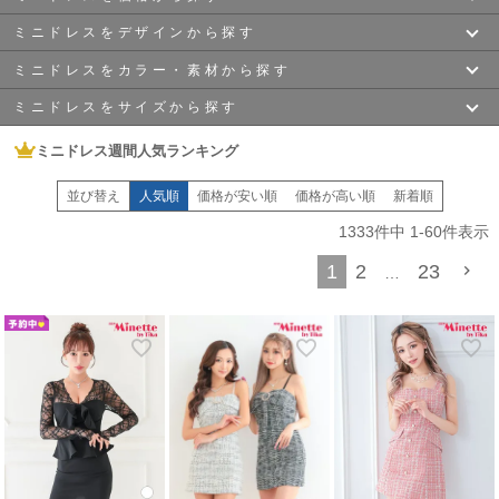
タイトドレス
でセクシーに、
フレアドレス
でガーリーになど
色々な雰囲気を作ることが出来ます。
ミニドレスをデザインから探す
〜￥2,700
〜￥4,000
どんなドレスが似合うか分からないという方や
いつもとは違うドレスに挑戦したいという方でも
ミニドレスをカラー・素材から探す
“手の届くPRICEで可愛い”がモットーのmyMinetteだから
タイトミニ
ALL
ミニドレス一覧
〜￥6,000
〜￥8,000
ミニドレスをサイズから探す
気兼ねなく挑戦出来ちゃいます!
ホワイト
ブラック
口コミで高評価
をいただいている可愛すぎる
キャバドレス
ばかりだから
あなたにぴったりのミニドレスが見つかるはず！
ミニドレス週間人気ランキング
XSサイズ
Sサイズ
フレアミニ
長袖ドレス
〜￥10,000
￥10,000~
自分プロデュースで愛さLADYになっちゃいましょう♪
ネイビー
ベージュ
ミニドレスと一言で言ってもたくさんの種類があります。
並び替え
人気順
価格が安い順
価格が高い順
新着順
あなたの強みを活かせるドレスや
Mサイズ
Lサイズ
あなたの悩みを隠してくれるドレスも!
1333
件中
1
-
60
件表示
オフショル
ジップドレス
グレー
イエロー
ここではミニドレスのデザインの特徴をご紹介します♪
5月・6月の初夏シーズンに向けて、myMinetteでは、涼しげな肌魅せが叶う
オ
1
2
23
…
XLサイズ
XXLサイズ
フショルミニ
や、
グリーン
ブルー
ペプラムドレス
キャミソール
透け感が今年らしい最旬のシアー素材ドレス、爽やかなノースリーブの
タイト
ミニ
など、
XXXLサイズ
XXXXLサイズ
夏に向けた最新トレンドドレスをどこよりも早くアップデートしています。
レッド
ピンク
賢く激安で、毎日の出勤コーデを爽やかにブラッシュアップ！
韓国
ビッグサイズ
XXXXXLサイズ
パープル
ツイード
レース
ニット