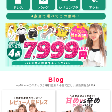
ドレス
バッグ
シリコンブラ
アクセ
4点全て選べてこの価格！
Blog
myMinetteのスタッフが
毎日
更新！今見てほしい最新情報をUP★