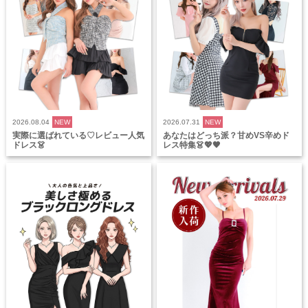
2026.08.04
NEW
2026.07.31
NEW
実際に選ばれている♡レビュー人気
あなたはどっち派？甘めVS辛めド
ドレス👗
レス特集👗💖🖤