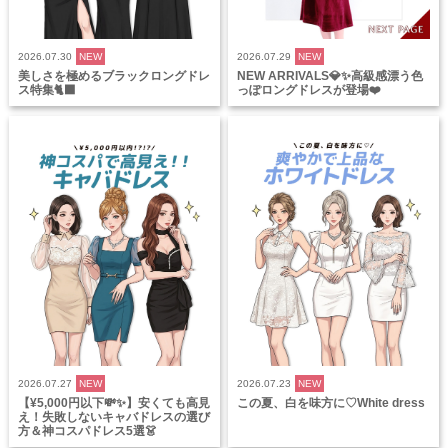
2026.07.30
NEW
2026.07.29
NEW
美しさを極めるブラックロングドレ
NEW ARRIVALS💎✨高級感漂う色
ス特集🐈‍⬛
っぽロングドレスが登場❤️
2026.07.27
NEW
2026.07.23
NEW
【¥5,000円以下💸✨】安くても高見
この夏、白を味方に♡White dress
え！失敗しないキャバドレスの選び
方＆神コスパドレス5選👗