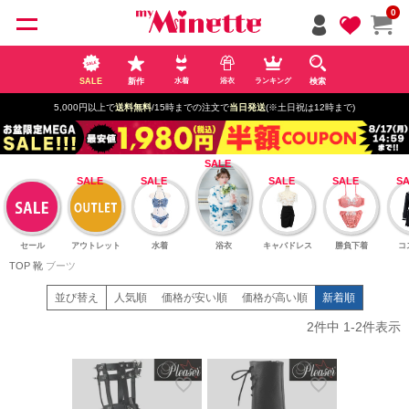
ペー
0
ジト
ップ
へ
SALE
新作
検索
水着
浴衣
ランキング
5,000円以上で
送料無料
/15時までの注文で
当日発送
(※土日祝は12時まで)
セール
アウトレット
水着
浴衣
キャバドレス
勝負下着
コ
TOP
靴
ブーツ
並び替え
人気順
価格が安い順
価格が高い順
新着順
2
件中
1
-
2
件表示