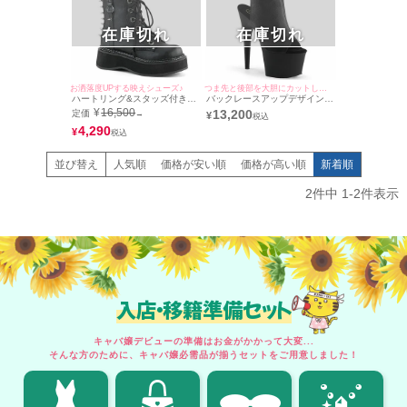
在庫切れ
在庫切れ
お洒落度UPする映えシューズ♪
つま先と後部を大胆にカットしたお洒落映えデザイン♪
ハートリング&スタッズ付きレ
バックレースアップデザインオ
ザーショートブーツ (ブラック)
ープントゥレザーブーツサンダ
¥
16,500
13,200
定価
→
¥
(5cmヒール)
ル (ブラック) (15cmヒール)
4,290
¥
並び替え
人気順
価格が安い順
価格が高い順
新着順
2
件中
1
-
2
件表示
入店・移籍準備セット
キャバ嬢デビューの準備はお金がかかって大変...
そんな方のために、キャバ嬢必需品が揃うセットをご用意しました！