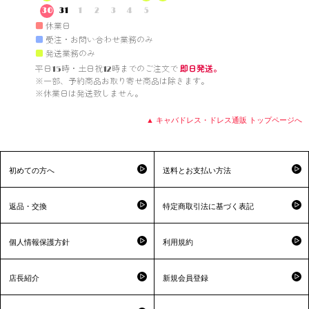
30
31
1
2
3
4
5
■
休業日
■
受注・お問い合わせ業務のみ
■
発送業務のみ
平日15時・土日祝12時までのご注文で 
即日発送。
※一部、予約商品お取り寄せ商品は除きます。

※休業日は発送致しません。

▲ キャバドレス・ドレス通販 トップページへ
初めての方へ
送料とお支払い方法
返品・交換
特定商取引法に基づく表記
個人情報保護方針
利用規約
店長紹介
新規会員登録