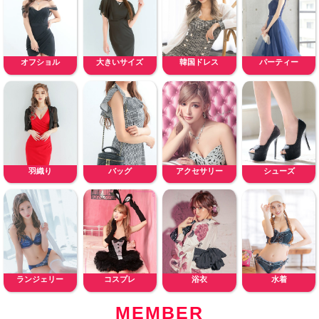
オフショル
大きいサイズ
韓国ドレス
パーティー
羽織り
バッグ
アクセサリー
シューズ
ランジェリー
コスプレ
浴衣
水着
MEMBER