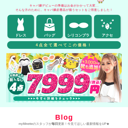
キャバ嬢デビューの準備はお金がかかって大変...
そんな方のために、キャバ嬢必需品が揃うセットをご用意しました！
ドレス
バッグ
シリコンブラ
アクセ
4点全て選べてこの価格！
Blog
myMinetteのスタッフが
毎日
更新！今見てほしい最新情報をUP★