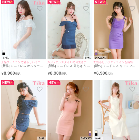
ld25918-ha] [Tika/ティカ]
ット
上品フェミニンで愛らしいミニドレス♡
カジュアルスタイルで可愛さアピール♡
女性らしいボディラインを演出する♡
[新作] ミニドレス ホルターネ
[新作] ミニドレス 肩あき リボ
[新作] ミニドレス キャミソー
ック リボン オフショルダー パ
ン 谷間 デニム 裾プリーツ フ
ル シアーショルダー リボン ス
8,900
8,900
6,900
フスリーブ フリルエンブロイ
ェイクポケット ブルー XL タ
トレッチ 大きいサイズ XL
¥
¥
¥
ダリーレース 白 XL タイト キ
イト キャバドレス (星乃リア着
XXL 4L 5L 紫 パープル タイト
ャバドレス (黒嵜菜々子着用)
用) [tk-md264804] [Tika/ティ
キャバドレス (横田未来着用)
[tk-md265203] [Tika/ティカ]
カ]
[tk-md234403-ha] [Tika/ティ
カ]