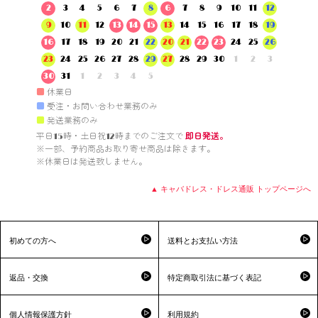
2
3
4
5
6
7
8
6
7
8
9
10
11
12
9
10
11
12
13
14
15
13
14
15
16
17
18
19
16
17
18
19
20
21
22
20
21
22
23
24
25
26
23
24
25
26
27
28
29
27
28
29
30
1
2
3
30
31
1
2
3
4
5
■
休業日
■
受注・お問い合わせ業務のみ
■
発送業務のみ
平日15時・土日祝12時までのご注文で 
即日発送。
※一部、予約商品お取り寄せ商品は除きます。

※休業日は発送致しません。

▲ キャバドレス・ドレス通販 トップページへ
初めての方へ
送料とお支払い方法
返品・交換
特定商取引法に基づく表記
個人情報保護方針
利用規約