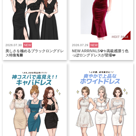
2026.07.30
NEW
2026.07.29
NEW
美しさを極めるブラックロングドレ
NEW ARRIVALS💎✨高級感漂う色
ス特集🐈‍⬛
っぽロングドレスが登場❤️