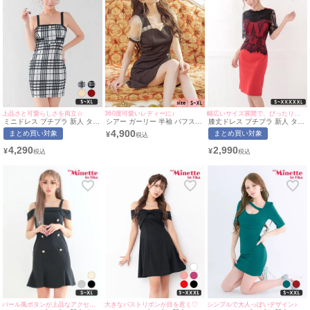
上品さと可愛らしさを両立☆
360度可愛いレディーに♪
幅広いサイズ展開で、ぴったりサイズが見つかる♪
ミニドレス プチプラ 新人 タイ
シアー ガーリー 半袖 パフスリ
膝丈ドレス プチプラ 新人 タイ
ト キャミソール チェック柄 低
ーブ ハイウエスト 切替 フレア
ト 袖あり ワンピース セクシー
4,900
まとめ買い対象
まとめ買い対象
¥
身長 胸元隠し パールボタン ガ
ミニドレス (Sサイズ～XLサイ
半袖 レース シアー袖 花柄 低
ーリー モノトーン 白 キャバド
ズ) (愛沢えみり/キャバドレス
身長 胸元隠し 同伴 赤 キャバ
4,290
2,990
¥
¥
レス (波北かほ着用/S~XLサイ
着用)
ドレス (中尾みほ着用/S
ズ対応) | myMinette/マイミネ
~XXXXXLサイズ対応) |
ット
myMinette/マイミネット
パール風ボタンが上品なアクセントに♡
大きなバストリボンが目を惹く♡
シンプルで大人っぽいデザイン♪