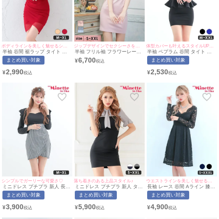
ボディラインを美しく魅せるシンプルなドレス♡
ジップデザインでセクシーさをプラス♪
体型カバーも叶えるスタイルUPドレス♪
半袖 谷間 裾ラップ タイト ミ
半袖 フリル袖 フラワーレース
半袖 ペプラム 谷間 タイト ミ
ニドレス (せいせい着用/M~XL
バストジップ ウエストベルト
ニドレス (今井アンジェリカ着
6,700
まとめ買い対象
まとめ買い対象
¥
サイズ対応) myMinette/マイミ
切り替え タイトミニドレス (S
用/M~XXLサイズ対応) |
ネット
サイズ～XXLサイズ) (聖菜/キ
myMinette/マイミネット
2,990
2,530
¥
¥
ャバドレス着用) [Tika/ティカ]
シンプルでガーリーな可愛さ♡
落ち着きのある上品スタイル♪
ウエストラインを美しく魅せる上品なデザイン♡
ミニドレス プチプラ 新人 長袖
ミニドレス プチプラ 新人 タイ
長袖 レース 谷間 Aライン 膝丈
ラウンジ チェック柄 低身長 谷
ト ワンピース 半袖 低身長 胸
ドレス (林姫奈妙着用/S~XXXL
まとめ買い対象
まとめ買い対象
まとめ買い対象
間 フリル ウエスト切り替え 黒
元隠し リボン グレー 黒 キャ
対応) | myMinette/マイミネッ
キャバドレス (らな着用/S~XL
バドレス (波北かほ着
ト
3,900
5,900
4,900
¥
¥
¥
サイズ対応) | myMinette/マイ
用/S~XXLサイズ対応) |
ミネット
myMinette/マイミネット