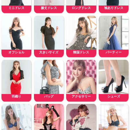
ミニドレス
膝丈ドレス
ロングドレス
袖ありドレス
オフショル
大きいサイズ
韓国ドレス
パーティー
羽織り
バッグ
アクセサリー
シューズ