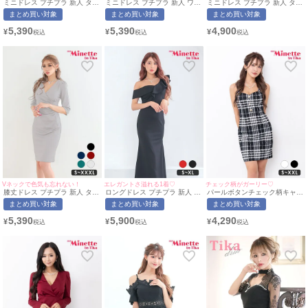
ミニドレス プチプラ 新人 タイ
ミニドレス プチプラ 新人 ワン
ミニドレス プチプラ 新人 タイ
ト オフショル 低身長 胸元隠
ピース オフショル フレア キャ
ト 袖あり ワンピース 半袖 低
まとめ買い対象
まとめ買い対象
まとめ買い対象
し ダブルボタン 黒 キャバドレ
ミソール 低身長 胸元隠し 背中
身長 谷間 スナック アシメント
ス (あおぽん着用/S〜XLサイズ
魅せ リボン シンプル 黒 キャ
リーネック 緑 キャバドレス
5,390
5,390
4,900
¥
¥
¥
対応) | myMinette/マイミネッ
バドレス (ちぴたん着
(みのり着用/S~XXLサイズ対
ト
用/S~XXXLサイズ対応) |
応) | myMinette/マイミネット
myMinette/マイミネット
Vネックで色気も忘れない！
エレガントさ溢れる1着♡
チェック柄がガーリー♡
膝丈ドレス プチプラ 新人 タイ
ロングドレス プチプラ 新人 タ
パールボタンチェック柄キャミ
ト 袖あり グレー ワンカラー
イト セクシー ラウンジ ノース
ソールタイトミニドレス(Sサイ
まとめ買い対象
まとめ買い対象
まとめ買い対象
シンプル Vネック 7分袖 キャ
リーブ 胸元隠し 背中魅せ フリ
ズ～XXLサイズ)(ちぴたん/キャ
バドレス (あおぽん着用/S〜
ル ワンカラー 黒 キャバドレス
バドレス着用)[myMinette/マイ
5,390
5,900
4,290
¥
¥
¥
XXXLサイズ対応) | myMinette/
(ちぴたん着用/S~XLサイズ対
ミネット]
マイミネット
応) | myMinette/マイミネット