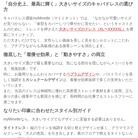
「自分史上、最高に輝く」大きいサイズのキャバドレスの選び
方
キャバドレス通販myMinette（マイミネット）では、「なかなか可愛いサイズ
が見つからない」「体型をカバーしつつ華やかに見せたい」というキャストさ
んのために、トレンドを押さえた
大きいサイズのドレス（XL〜XXXXXL）
を豊
富にラインナップ。
ただ大きいだけでなく、女性らしい曲線を美しく見せるシルエットにこだわ
り、プチプラながらも高級感のある接客シーンを演出します。
徹底した「着痩せ効果」と「動きやすさ」の両立
大きいサイズ選びで最も重要なのは、気になる部分を隠しながらメリハリを作
る「視覚効果」です。
特に、お腹周りをふんわりカバーする
ペプラムデザイン
や、バストラインを美
しく強調する
カシュクールデザイン
は、着痩せ効果抜群で多くの支持をいただ
いています。
また、当店のドレスは伸縮性に優れた高密度ストレッチ素材を多く採用。立ち
座りの多い接客中でも窮屈さを感じず、長時間のお仕事でもストレスフリーに
過ごせます。
なりたい印象に合わせたスタイル別ガイド
myMinetteなら、大きいサイズでもデザインに妥協する必要はありません。
タイトドレス：
縦のラインを強調する切り替えデザインが多く、グラマラスで
セクシーな「大人の色気」を引き出します。夜のフロアで映えるタイトなシル