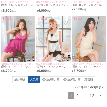
トレンドを押さえたデニムドレス♡
伸縮性抜群の大人可愛いミニドレス♡
お出かけにもぴったりな一着♡
[新作] ミニドレス セットアッ
[新作] ミニドレス キャミソー
[新作] ロングドレス ノースリ
プ 肩あき リボン キルティング
ル シアーショルダー リボン ス
ーブ パール ビジュー 高身長
7,900
¥
8,900
6,900
風 デニム ブルー XL タイト キ
トレッチ 大きいサイズ XL
同伴 お呼ばれ 胸元カバー 下着
¥
¥
ャバドレス (横田未来着用) [tk-
XXL 4L 5L ピンク タイト キャ
のまま アイボリー XL Aライン
mdsyu501119] [Tika/ティカ]
バドレス (雨宮由乙花着用) [tk-
キャバドレス (聖菜着用)［tk-
md234403-h] [Tika/ティカ]
ld26021］ [Tika/ティカ]
高級感溢れるラグジュアリーな一着♡
細見え効果抜群のミニドレス♡
リボンモチーフのビジューがキュートなミニドレス♡
[新作] ミニドレス ペプラム 谷
[新作] ミニドレス ノースリー
[新作] ミニドレス ノースリー
間 ハートカット レース ストレ
ブ ペプラム ストレッチ Vネッ
ブ 下着のまま ツイード ネック
8,700
6,900
8,700
¥
¥
¥
ッチ キャミソール お腹カバー
クパール お腹カバー 下着のま
リボン ビジュー リボン アイボ
大きいサイズ XL XXL 4L 5L
ま バイカラー 大きいサイズ
リー XL Aライン キャバドレス
ピンク タイト キャバドレス
XL XXL 4L 5L 白 ホワイト ブ
(重川茉弥着用) [tk-md11030]
並び替え
人気順
価格が安い順
価格が高い順
新着順
(せいせい着用) [tk-md25125-
ラック 黒 タイト キャバドレス
[Tika/ティカ]
ha] [Tika/ティカ]
(若林萌々着用) [tk-md83178-h]
[Tika/ティカ]
773
件中
1
-
60
件表示
1
2
13
…