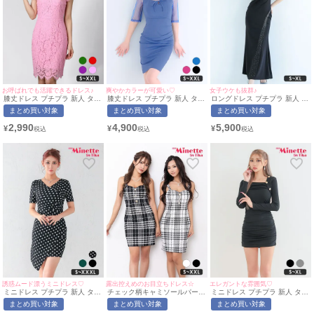
お呼ばれでも活躍できるドレス♪
爽やかカラーが可愛い♡
女子ウケも抜群♪
膝丈ドレス プチプラ 新人 タイ
膝丈ドレス プチプラ 新人 タイ
ロングドレス プチプラ 新人 タ
ト ワンピース セクシー ノース
ト 袖あり ワンピース ラウンジ
イト セクシー ラウンジ キラキ
まとめ買い対象
まとめ買い対象
まとめ買い対象
リーブ レース 花柄 低身長 胸
半袖 シアー シアー袖 低身長
ラ ワンショル 胸元隠し スナッ
元隠し スナック 総レース イリ
リボン スクエアネック バスト
ク 黒 キャバドレス (せいせい
2,990
4,900
5,900
¥
¥
¥
ュージョンネック ピンク キャ
カット ストライプ 青 キャバド
着用/S~XLサイズ対応) |
バドレス (S〜XXLサイズ対応)
レス (みのり着用/S~XXLサイ
myMinette/マイミネット
| myMinette/マイミネット
ズ対応) | myMinette/マイミネ
ット
誘惑ムード漂うミニドレス♡
露出控えめのお目立ちドレス☆
エレガントな雰囲気♡
ミニドレス プチプラ 新人 タイ
チェック柄キャミソールパール
ミニドレス プチプラ 新人 タイ
ト ワンピース 半袖 ドット柄
ボタンタイトミニドレス(Sサイ
ト 長袖 韓国ドレス ラウンジ
まとめ買い対象
まとめ買い対象
まとめ買い対象
低身長 胸元隠し スナック カシ
ズ～XXLサイズ)(ちぴたん れい
低身長 胸元隠し スクエアネッ