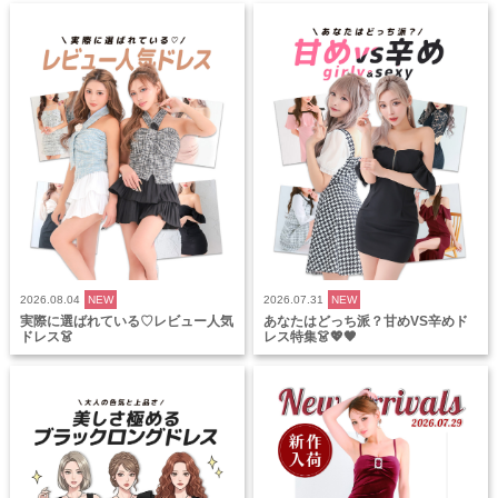
2026.08.04
NEW
2026.07.31
NEW
実際に選ばれている♡レビュー人気
あなたはどっち派？甘めVS辛めド
ドレス👗
レス特集👗💖🖤