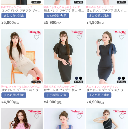
袖のデザインがキュート♡
同伴にも使える落ち着き大人デザイン♡
周囲の目をひくオーラ♡
ロングドレス プチプラ ギャル
膝丈ドレス プチプラ 新人 長袖
膝丈ドレス プチプラ 新人 タイ
タイト オフショル スリット セ
袖あり ワンピース フレア 低身
ト ワンピース ノースリーブ 低
まとめ買い対象
まとめ買い対象
まとめ買い対象
クシー ラウンジ キャミソール
長 胸元隠し スナック 同伴 グ
身長 胸元隠し ベルト付き スナ
シアー 谷間 背中魅せ 黒 キャ
レー キャバドレス (ちぴたん着
ック 同伴 パール 赤 キャバド
5,900
5,900
4,900
¥
¥
¥
バドレス (あおぽん着用/S~XL
用/S~XXLサイズ対応) |
レス (みのり着用/S~XLサイズ
サイズ対応) | myMinette/マイ
myMinette/マイミネット
対応) | myMinette/マイミネッ
ミネット
ト
同伴にぴったりなお姉さんデザイン♡
露出控えめで大人セクシー♡
大人っぽシンプルデザイン♪
膝丈ドレス プチプラ 新人 タイ
膝丈ドレス プチプラ 新人 タイ
膝丈ドレス プチプラ 新人 タイ
ト ワンピース ノースリーブ 低
ト ワンピース ラウンジ 半袖
ト ワンピース ラウンジ 半袖
まとめ買い対象
まとめ買い対象
まとめ買い対象
身長 胸元隠し ベルト付き スナ
シアー袖 低身長 胸元隠し スナ
シアー袖 低身長 胸元隠し スナ
ック 同伴 ベージュ キャバドレ
ック 同伴 シンプル ワンカラー
ック 同伴 ネイビー キャバドレ
4,900
4,900
4,900
¥
¥
¥
ス (ちぴたん着用/S~XLサイズ
黒 キャバドレス (ちぴたん着
ス (みのり着用/S〜XXLサイズ
対応) | myMinette/マイミネッ
用/S〜XXLサイズ対応) |
対応) | myMinette/マイミネッ
ト
myMinette/マイミネット
ト