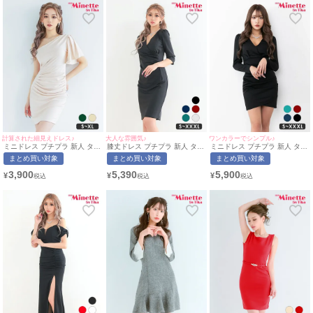
計算された細見えドレス♪
大人な雰囲気♪
ワンカラーでシンプル♪
ミニドレス プチプラ 新人 タイ
膝丈ドレス プチプラ 新人 タイ
ミニドレス プチプラ 新人 タイ
ト ラウンジ ワンショル 半袖
ト 袖あり 黒 キャバドレス (あ
ト 長袖 ワンピース 低身長 谷
まとめ買い対象
まとめ買い対象
まとめ買い対象
低身長 胸元隠し 同伴 ベージュ
おぽん着用/S〜XXXLサイズ対
間 スナック 同伴 ブラック キ
キャバドレス (せいせい着
応) | myMinette/マイミネット
ャバドレス (ちぴたん着用/S〜
3,900
5,390
5,900
¥
¥
¥
用/S~XLサイズ対応) |
XXXLサイズ対応) | myMinette/
myMinette/マイミネット
マイミネット