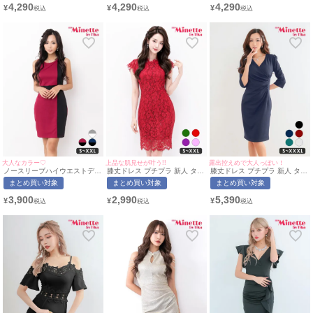
ュクール風 黒 キャバドレス
たぴ/キャバドレス着用)
ク 同伴 ペア ゴールドボタン
4,290
4,290
4,290
¥
¥
¥
(波北かほ着用/S~XXXLサイズ
[myMinette/マイミネット]
ボレロ風 黒 キャバドレス (あ
対応) | myMinette/マイミネッ
おぽん着用/S~XLサイズ対応) |
ト
myMinette/マイミネット
大人なカラー♡
上品な肌見せが叶う!!
露出控えめで大人っぽい！
ノースリーブハイウエストデザ
膝丈ドレス プチプラ 新人 タイ
膝丈ドレス プチプラ 新人 タイ
インタイトミニドレス(Sサイズ
ト ワンピース セクシー ノース
ト 袖あり ネイビー ワンカラー
まとめ買い対象
まとめ買い対象
まとめ買い対象
～XXLサイズ)(れいたぴ/キャバ
リーブ レース 花柄 低身長 胸
シンプル Vネック 7分袖 カシ
ドレス着用)[myMinette/マイミ
元隠し スナック 総レース 赤
ュクール キャバドレス (れいた
3,900
2,990
5,390
¥
¥
¥
ネット]
キャバドレス (S〜XXLサイズ
ぴ着用/S〜XXXLサイズ対応) |
対応) | myMinette/マイミネッ
myMinette/マイミネット
ト