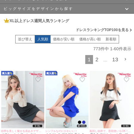
そんなあなたにぴったりのドレスがmyMinetteにはあります。
「
大きいサイズのドレス
」と聞くと、どうしても「動きにくい」「着心地が悪
ビッグサイズをデザインから探す
XSサイズ
Sサイズ
い」
というイメージを持っている方もいるかもしれません。
XL以上ドレス週間人気ランキング
でも、myMinetteのキャバドレスは違います!
ミニドレス
ロングドレス
Mサイズ
Lサイズ
ストレッチが効いた柔らかい生地を使用しているので、
ドレスランキングTOP100を見る
体型にぴったりフィットしつつ、動きやすさも抜群。
並び替え
人気順
価格が安い順
価格が高い順
新着順
長時間のお仕事でも、ストレスを感じることなく業務に集中することができま
コスプレ
XLサイズ
XXLサイズ
す。
773
件中
1
-
60
件表示
ストレッチ素材は、体に優しくフィットし、ラインを綺麗に見せる効果もある
ので、
1
2
13
XXXLサイズ
XXXXLサイズ
…
気になる部分をしっかりカバーしつつも、女性らしいシルエットを美しく引き
出してくれます。
これなら「大きいサイズでも可愛く見えるドレス」が見つかること間違いな
XXXXXLサイズ
し！
また、ドレスのデザインは、定番のものから最新のトレンドを取り入れたもの
まで幅広くラインナップ。
カラーバリエーションも豊富で、シンプルなデザインから華やかな装飾が施さ
れたデザインまで、
どんなスタイルにも対応しています。
さらに、デザイン性だけでなく、着る人を美しく見せるための
細部までこだわり抜いているので、
自信を持ってお仕事に臨むことができます。
可愛いデザインで、自分にぴったりの
キャバドレス
を見つけることで、
キャバ嬢のお仕事もさらに自信を持って楽しめるようになります。
着回し抜群で、普段使いもOK！マーメイドスカートで美脚も叶う♡
谷間を美しく魅せる肩あきデザイン！
シンプルなのにかわいい！