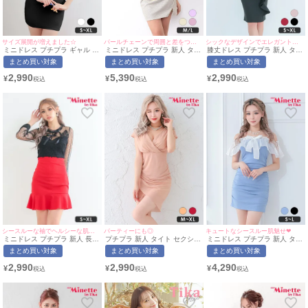
サイズ展開が増えました☆
パールチェーンで周囲と差をつける♪
シックなデザインでエレガントな印象に!
ミニドレス プチプラ ギャル タ
ミニドレス プチプラ 新人 タイ
膝丈ドレス プチプラ 新人 タイ
イト セクシー オフショル 半袖
ト スリット ホルターネック セ
ト セクシー 半袖 谷間 黒 シン
まとめ買い対象
まとめ買い対象
まとめ買い対象
低身長 肩あき ブラック キャバ
クシー ラウンジ キラキラ ノー
プル フリル デザイン Vネック
ドレス (せいせい着用/S~XLサ
スリーブ 低身長 谷間 ラメ パ
キャバドレス (林姫奈妙着
2,990
5,390
2,990
¥
¥
¥
イズ対応) | myMinette/マイミ
ールチェーン ゴールド キャバ
用/S~XL対応) | myMinette/マイ
ネット
ドレス (ちぴたん着用/M~Lサイ
ミネット
ズ対応) | myMinette/マイミネ
ット
シースルーな袖でヘルシーな肌みせ♡
パーティーにも◎
キュートなシースルー肌魅せ❤︎
ミニドレス プチプラ 新人 長袖
プチプラ 新人 タイト セクシー
ミニドレス プチプラ 新人 タイ
袖あり セクシー シアー レース
ラウンジ 半袖 シアー 低身長
ト オフショル キャミソール シ
まとめ買い対象
まとめ買い対象
まとめ買い対象
シアー袖 ドット柄 低身長 胸元
谷間 カシュクール風 ベージュ
アー 低身長 胸元隠し リボン
隠し ウエスト切り替え 赤 キャ
キャバドレス (せいせい着
水色 キャバドレス (せいせい着
2,990
2,990
4,290
¥
¥
¥
バドレス （あおぽん着
用/M~XLサイズ対応) |
用/S~Lサイズ) | myMinette/マ
用/S~XLサイズ対応） |
myMinette/マイミネット
イミネット
myMinette/マイミネット