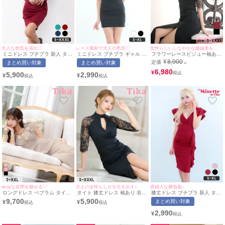
大人な色気を演出♡
レース素材で大人の色気♡
女性らしいしなやかな曲線美を演出♪
ミニドレス プチプラ 新人 タイ
ミニドレス プチプラ ギャル タ
フラワーレースビジュー袖あり
ト 長袖 ワンピース 低身長 谷
イト セクシー オフショル 半袖
スリットタイトバースデーロン
¥
8,900
定価
まとめ買い対象
まとめ買い対象
→
間 スナック 同伴 シンプル ワ
低身長 肩あき 刺繍 ウエストレ
グドレス (Sサイズ～XXXLサイ
インレッド キャバドレス (れい
ース切り替え ブラック キャバ
ズ) (門りょう/キャバドレス着
6,980
¥
5,900
2,990
¥
¥
たぴ着用/S〜XXXLサイズ対応)
ドレス (らな着用/S~XLサイズ
用)
| myMinette/マイミネット
対応) | myMinette/マイミネッ
ト
sexyな谷間を魅せる♡
大人の女性らしさを引き出す♪
貴婦人な勝負着♪
ロングドレス ペプラム タイト
タイト 膝丈ドレス 袖あり 谷間
膝丈ドレス プチプラ 新人 タイ
スリット ノースリーブ ストレ
大きいサイズ シンプル レース
ト セクシー 半袖 低身長 谷
9,700
5,900
まとめ買い対象
¥
¥
ッチ ジップ フリル袖 クロスネ
大人 スリット 上品 ハイネック
間 ワインレッド 肩フリル V
ック ワンカラー グレージュ ベ
ストレッチ 七分袖 (まぁみ着
ネック フォーマル キャバドレ
2,990
¥
ージュ 大きいサイズ キャバド
用) [Tika/ティカ]
ス (ひなたまる着用/S~XLサイ
レス (横田未来着用) [tk-
ズ対応) | myMinette/マイミネ