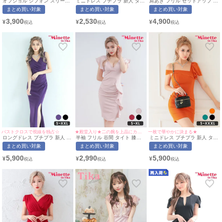
肩あき フリル セットアップ 胸
オフショル シフォン スリーブ
ミニドレス プチプラ 新人 タイ
自分のスタイルを美しく引き出し、華やかさをアップさせることで、
元隠し バイカラー タイト ミニ
タイト ミニドレス (せいせい着
ト ペプラム セクシー 半袖 低
まとめ買い対象
まとめ買い対象
まとめ買い対象
ドレス (あおぽん着用/S~XLサ
用/S~XLサイズ対応)
身長 谷間 青 キャバドレス (ひ
より多くのお客様に愛され、人気キャバ嬢へとステップアップすることができ
イズ対応) | myMinette/マイミ
myMinette | マイミネット
なたまる着用/M~XXLサイズ対
4,900
3,900
2,530
るでしょう。
¥
¥
¥
ネット
応) | myMinette/マイミネット
myMinetteのドレスで、自分にぴったりの一着を見つけて、
毎日の仕事がもっと楽しく、もっと自信に満ちたものになります。
サイズやデザインの選び方に悩むことなく、あなたらしい美しいスタイルを作
り上げましょう！
バストクロスで視線を独占☆
★殿堂入り★二の腕を上品にカバー♪
一枚で華やかに決まる★
ロングドレス プチプラ 新人 タ
半袖 フリル 谷間 タイト 膝丈
ミニドレス プチプラ 新人 タイ
イト スリット セクシー ラウ
ドレス (せいせい着用/S~XLサ
ト ラウンジ ワンショル 低身長
まとめ買い対象
まとめ買い対象
まとめ買い対象
ンジ ノースリーブ 谷間 スナッ
イズ対応) | myMinette/マイミ
胸元隠し 肩あき フリル デコル
ク ワンカラー シンプル 紫 キ
ネット
テ オレンジ キャバドレス (波
5,900
2,990
5,900
¥
¥
¥
ャバドレス
北かほ着用/S~XXXL対応) |
myMinette/マイミネット