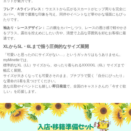
エットが魅力です。
フレア・Aラインドレス：
ウエストから広がるスカートがヒップ周りを完全に
カバー。可憐で優雅な印象を与え、同伴やイベントなど華やかな場面にもぴっ
たりです。
袖あり・レースデザイン：
二の腕をカバーしつつ、レースの透け感で軽やかさ
をプラス。露出を控えめにしたい方や、清楚で上品な雰囲気を好むお客様に最
適です。
XLから5L・6Lまで揃う圧倒的なサイズ展開
「可愛いと思ったのにサイズがない…」というガッカリはもうありません。
myMinetteでは、
標準的なXL（LL）サイズから、ゆったり着られるXXXXXL（6L）サイズまで
幅広く展開。
サイズが大きくなっても可愛さそのまま、プチプラで賢く「自分にぴったり」
な運命の1着を見つけてください。
急な出勤やイベントにも嬉しい
即日発送
で、全国のキャストさんの「今すぐ欲
しい」を応援します。
入店・移籍準備セット