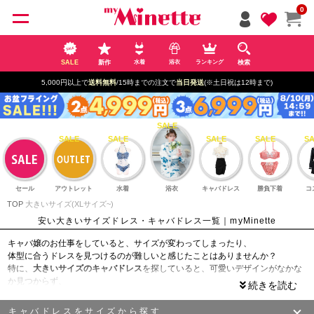
ペー
0
ジト
ップ
へ
SALE
新作
検索
水着
浴衣
ランキング
5,000円以上で
送料無料
/15時までの注文で
当日発送
(※土日祝は12時まで)
セール
アウトレット
水着
浴衣
キャバドレス
勝負下着
コ
TOP
大きいサイズ(XLサイズ~)
安い大きいサイズドレス・キャバドレス一覧｜myMinette
キャバ嬢のお仕事をしていると、サイズが変わってしまったり、
体型に合うドレスを見つけるのが難しいと感じたことはありませんか？
特に、
大きいサイズのキャバドレス
を探していると、可愛いデザインがなかな
か見つからず、
「可愛いドレスが欲しいけどサイズが合わない！」と悩んでいる方も多いこと
でしょう。
キャバドレスをサイズから探す