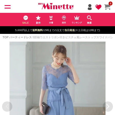
ペー
0
ジト
ップ
へ
SALE
新作
検索
水着
浴衣
ランキング
5,000円以上で
送料無料
/15時までの注文で
当日発送
(※土日祝は12時まで)
TOP
パーティードレス
5部袖ウエストリボン付きビスチェ風レーストップスワイドパンツツー