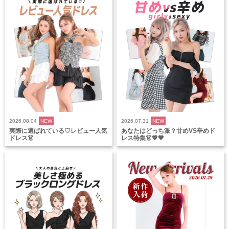
2026.08.04
NEW
2026.07.31
NEW
実際に選ばれている♡レビュー人気
あなたはどっち派？甘めVS辛めド
ドレス👗
レス特集👗💖🖤