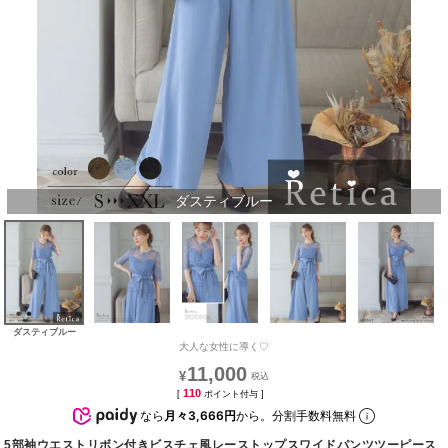
ダスティブルー
ダスティブルー
大人な女性に導く♡
11,000
¥
110
[
ポイント付与 ]
なら
月々3,666円
から。分割手数料無料
5部袖ウエストリボン付きビスチェ風レーストップスワイドパンツツーピース