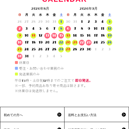
2026年8月
2026年9月
日
月
火
水
木
金
土
日
月
火
水
木
金
土
26
27
28
29
30
31
1
30
31
1
2
3
4
5
2
3
4
5
6
7
8
6
7
8
9
10
11
12
9
10
11
12
13
14
15
13
14
15
16
17
18
19
16
17
18
19
20
21
22
20
21
22
23
24
25
26
23
24
25
26
27
28
29
27
28
29
30
1
2
3
30
31
1
2
3
4
5
■
休業日
■
受注・お問い合わせ業務のみ
■
発送業務のみ
平日15時・土日祝12時までのご注文で 
即日発送。
※一部、予約商品お取り寄せ商品は除きます。

※休業日は発送致しません。

初めての方へ
送料とお支払い方法