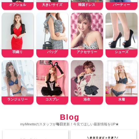
オフショル
大きいサイズ
韓国ドレス
パーティー
羽織り
バッグ
アクセサリー
シューズ
ランジェリー
コスプレ
浴衣
水着
Blog
myMinetteのスタッフが
毎日
更新！今見てほしい最新情報をUP★