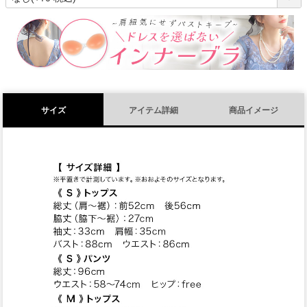
必
須
)
サイズ
アイテム詳細
商品イメージ