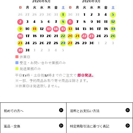
2026年8月
2026年9月
日
月
火
水
木
金
土
日
月
火
水
木
金
土
26
27
28
29
30
31
1
30
31
1
2
3
4
5
2
3
4
5
6
7
8
6
7
8
9
10
11
12
9
10
11
12
13
14
15
13
14
15
16
17
18
19
16
17
18
19
20
21
22
20
21
22
23
24
25
26
23
24
25
26
27
28
29
27
28
29
30
1
2
3
30
31
1
2
3
4
5
■
休業日
■
受注・お問い合わせ業務のみ
■
発送業務のみ
平日15時・土日祝12時までのご注文で 
即日発送。
※一部、予約商品お取り寄せ商品は除きます。

※休業日は発送致しません。

初めての方へ
送料とお支払い方法
返品・交換
特定商取引法に基づく表記