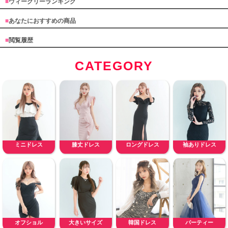
■
ウィークリーランキング
■
あなたにおすすめの商品
■
閲覧履歴
CATEGORY
ミニドレス
膝丈ドレス
ロングドレス
袖ありドレス
オフショル
大きいサイズ
韓国ドレス
パーティー