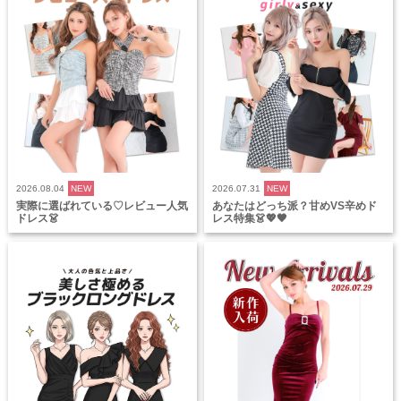
2026.08.04
NEW
2026.07.31
NEW
実際に選ばれている♡レビュー人気
あなたはどっち派？甘めVS辛めド
ドレス👗
レス特集👗💖🖤