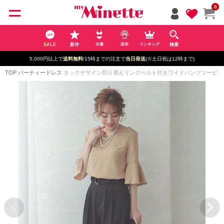
ペー
0
ジト
ップ
へ
SALE
新作
検索
水着
浴衣
ランキング
5,000円以上で
送料無料
/15時までの注文で
当日発送
(※土日祝は12時まで)
TOP
パーティードレス
タックデザイン切り替えリングベルト付きワイドパンツツーピース5部