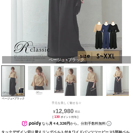
ベージュ×ブラック
ベージュ×ブラック
手元を美しく魅せる☆
12,980
¥
130
[
ポイント付与 ]
なら
月々4,326円
から。分割手数料無料
タックデザイン切り替えリングベルト付きワイドパンツツーピース5部袖ベル