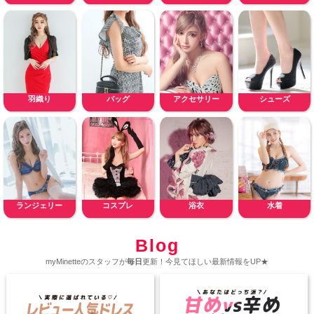
羽織り
バッグ
アクセサリー
シューズ
ランジェリー
コスプレ
浴衣
水着
Blog
myMinetteのスタッフが
毎日
更新！今見てほしい最新情報をUP★