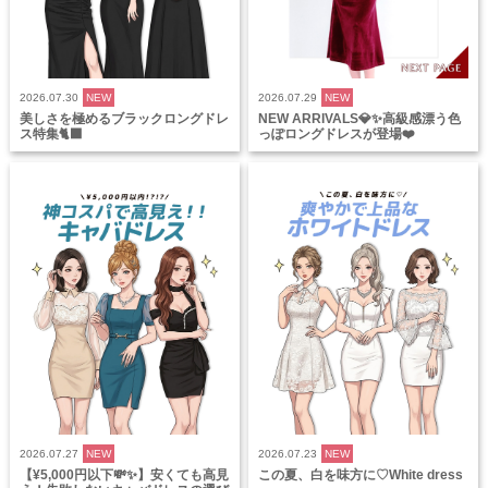
2026.07.30
NEW
2026.07.29
NEW
美しさを極めるブラックロングドレ
NEW ARRIVALS💎✨高級感漂う色
ス特集🐈‍⬛
っぽロングドレスが登場❤️
2026.07.27
NEW
2026.07.23
NEW
【¥5,000円以下💸✨】安くても高見
この夏、白を味方に♡White dress