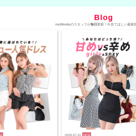
Blog
myMinetteのスタッフが
毎日
更新！今見てほしい最新情
W
2026.07.31
NEW