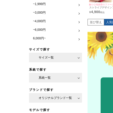
~1,999円
触り心地抜群のファー
ストライプデザイン
付き大判ニットショー
4,900
¥
~3,000円
羽織り着用)
~4,000円
並び替え
人気
~6,000円
6,000円~
サイズで探す
サイズ一覧
系統で探す
系統一覧
ブランドで探す
オリジナルブランド一覧
モデルで探す