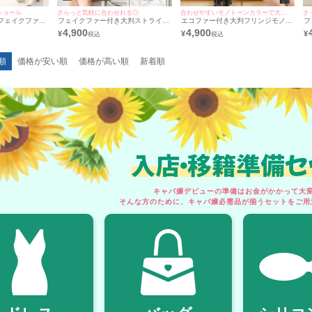
ショール
さらっと気軽に合わせれる◎
合わせやすいモノトーンカラーで大人感UP♪
さ
フェイクファー
フェイクファー付き大判ストライプ
エコファー付き大判フリンジモノト
フ
ル (ゆんころ/
デザインニットショール (みゆう/羽
ーンショール (ゆんころ/羽織り着用)
ッ
4,900
4,900
¥
¥
¥
織り着用)
順
価格が安い順
価格が高い順
新着順
入店・移籍準備セ
キャバ嬢デビューの準備はお金がかかって大変.
そんな方のために、キャバ嬢必需品が揃うセットをご用