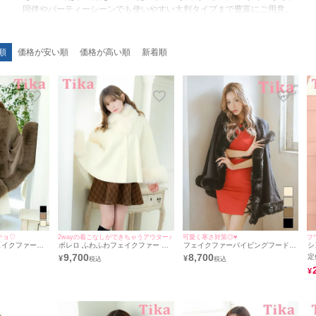
同伴やパーティーシーンでも使いやすい大判タイプまで豊富にご用意。
「肌寒い日の防寒」と「理想のシルエット」を同時に叶えましょう！
気になる二の腕もしっかりカバー
順
価格が安い順
価格が高い順
新着順
「ノースリーブは着たいけど、二の腕が気になる…」そんなキャバ嬢さんの強い味方
け感のあるシフォンやレース素材なら、重たくならずに色っぽく体型カバーが可能で
妙な落ち感で肩周りを華奢に見せ、どの角度から見ても隙のない美ラインを演出しま
同伴から結婚式まで着回し自在
手すぎず上品な輝きのストールは、夜のお仕事だけでなく結婚式や二次会にも大活
の同伴では清楚なお姉様スタイルとして、店外でも浮かない品格をプラスしてくれ
1枚持っておくだけで、急なパーティーのお誘いやイベント時にも困りません。
アレンジ次第で印象をチェンジ
前で結んでボレロ風にしたり、さらりと肩にかけて大人っぽく流したり。
メ入りの生地は店内の照明に映え、お顔周りをパッと明るく華やかに見せてくれま
なりにくい素材を選べば、バッグに忍ばせておくだけで即座に対応できる万能アイテ
チョ♡
2wayの着こなしができちゃうアウター♪
可愛く寒さ対策◎♥
フ
ェイクファー付
ボレロ ふわふわフェイクファー テ
フェイクファーパイピングフード付
シ
(若林萌々/羽織
ィペット 2Way ポンチョ (若林萌々/
きケープ大判ショール (せいせい/羽
ー
9,700
8,700
定
¥
¥
羽織り着用) [Tika/ティカ]
織り着用)
¥