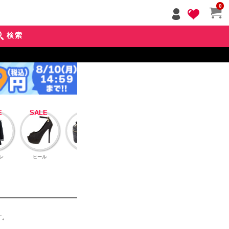
ペー
0
ジト
ップ
検索
へ
レ
ヒール
バッグ
アクセサリー
インナーブラ
アウタ
す。