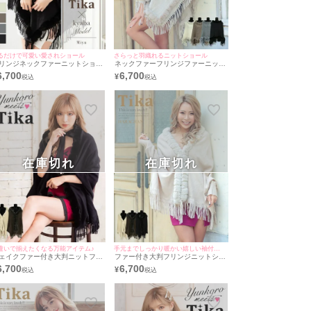
るだけで可愛い愛されショール
さらっと羽織れるニットショール
リンジネックファーニットショー
ネックファーフリンジファーニット
 (みゆう/羽織り着用)
ショール (ハラちゃん/羽織り着用)
6,700
6,700
¥
在庫切れ
在庫切れ
違いで揃えたくなる万能アイテム♪
手元までしっかり暖かい嬉しい袖付きデザイン♪
ェイクファー付き大判ニットフリ
ファー付き大判フリンジニットショ
ジショール (ゆんころ/羽織り着用)
ール (ハラちゃん/羽織り着用)
6,700
6,700
¥