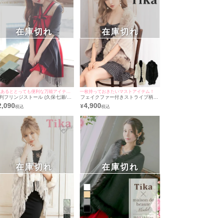
在庫切れ
在庫切れ
1枚あるととっても便利な万能アイテム♪
一枚持っておきたいマストアイテム！
判フリンジストール (久保七瀬/羽
フェイクファー付きストライプ柄大
り着用)
判ニットショール (ゆんころ/羽織り
2,090
4,900
¥
着用)
在庫切れ
在庫切れ