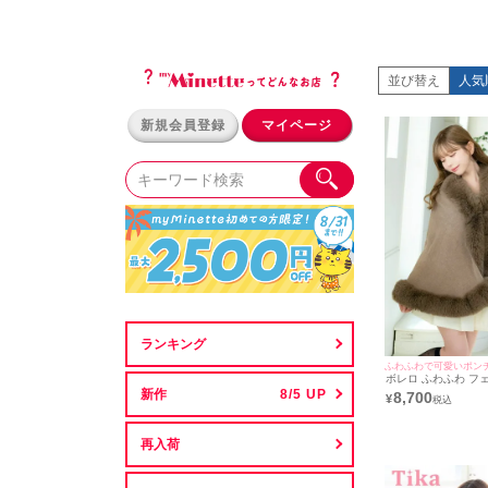
並び替え
人気
透
新規会員登録
マイページ
絶
派
昼間
ラ
ランキング
シワに
ふわふわで可愛いポン
ボレロ ふわふわ フ
き ニット ポンチョ 
新作
8,700
¥
り着用) [Tika/ティカ]
再入荷