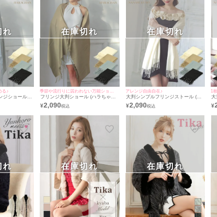
切れ
在庫切れ
在庫切れ
める♪
季節や流行りに囚われない万能ショール♪
アレンジ自由自在♪
ンジショール
フリンジ大判ショール (ハラちゃん/
大判シンプルフリンジストール (久
大
用)
羽織り着用)
保七瀬/羽織り着用)
織
2,090
2,090
¥
¥
¥
切れ
在庫切れ
在庫切れ