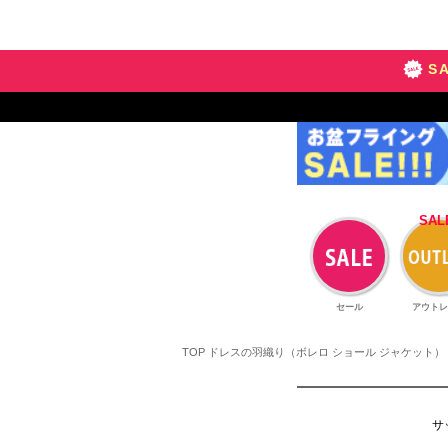
S
セール
アウトレ
TOP
ドレスの羽織り（ボレロ ショール ジャケット）
サ