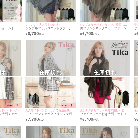
フリンジで人と差をつける♪
シンプルなデザインなので、着回し抜群
着
ョール (一条
シンプルフリンジニットファーショ
裾フリンジネックニットファーショ
フ
ール (ハラちゃん/羽織り着用)
ール (ハラちゃん/羽織り着用)
ル
6,700
6,700
¥
¥
¥
切れ
在庫切れ
在庫切れ
なポケット付き♪
大人モノトーンチェックでお洒落映え抜群!♪
温かみのあるニット素材で優しく包み込む♪
色
ジ大判チェック
モノトーンチェックフリンジ大判ニ
フェイクファー付き大判ニットワン
フ
ラちゃん/羽織り
ットショール (ゆんころ/羽織り着用)
カラーフリンジショール (ゆんころ/
ン
7,700
6,700
¥
¥
¥
羽織り着用)