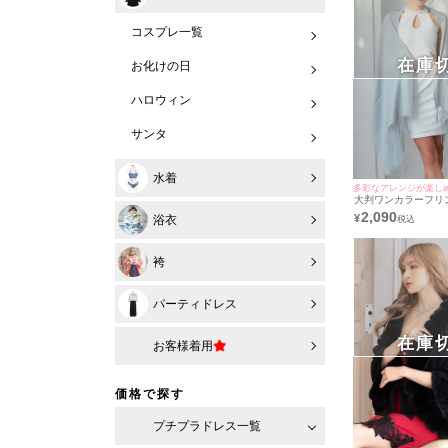
コスプレ一覧
在庫
お化けの日
ハロウィン
サンタ
水着
多彩なアレンジが楽し
大判ワンカラーフリ
(ハラちゃん/羽織り着
2,090
¥
浴衣
袴
パーティドレス
在庫
お客様着用
価格で探す
プチプラドレス一覧