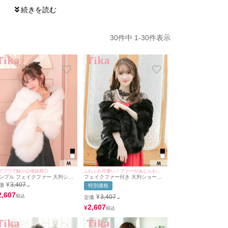
30
件中
1
-
30
件表示
。
す。
す。
躍。
ます。
す。
ムです。
ワフワで触り心地抜群◎
ふわふわ可愛い！ファーがあしらわれたショール♪
ンプル フェイクファー 大判ショ
フェイクファー付き 大判ショール
ル (黒嵜菜々子/羽織り着用)
(ゆめ/羽織り着用)
¥
3,407
価
→
特別価格
2,607
¥
3,407
定価
→
2,607
¥