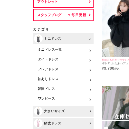
アウトレット
スタッフブログ
カテゴリ
ミニドレス
ミニドレス一覧
タイトドレス
ボレロ ふわふわフェ
ィペット 2Way ワ
9,700
¥
フレアドレス
ョ (聖菜/羽織り着用) [
袖ありドレス
韓国ドレス
ワンピース
大きいサイズ
在庫
膝丈ドレス