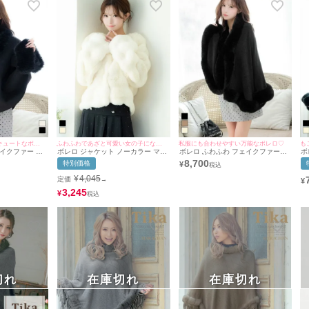
私服にも合わせやすいキュートなポンチョ♡
ふわふわであざと可愛い女の子になれる♡
私服にも合わせやすい万能なボレロ♡
も
イクファー テ
ボレロ ジャケット ノーカラー マシ
ボレロ ふわふわ フェイクファー付
ボ
ンカラー ポンチ
ュマロ フェイクファー ショート丈
き ニット ワンカラー ポンチョ (聖
イ
8,700
特別価格
¥
Tika/ティカ]
長袖 体型カバー 羽織り (聖菜着用)
菜/羽織り着用) [Tika/ティカ]
バ
[rr-bl2295a] [Tika/ティカ]
ィ
¥
4,045
定価
→
¥
3,245
¥
切れ
在庫切れ
在庫切れ