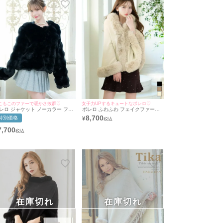
こもこのファーで暖かさ抜群♡
女子力UPするキュートなボレロ♡
レロ ジャケット ノーカラー フェ
ボレロ ふわふわ フェイクファー付
クファー ショート丈 長袖 体型カ
き ニット ポンチョ (黒崎みさ/羽織
8,700
特別価格
¥
ー 羽織り (若林萌々着用) [Tika/テ
り着用) [Tika/ティカ]
カ]
7,700
在庫切れ
在庫切れ