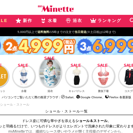
ALE
新作
水着
浴衣
ランキング
5,000円以上で
送料無料
/15時までの注文で
当日発送
(※土日祝は12時まで)
ット
水着
浴衣
キャバドレス
勝負下着
コスプ
パソコンでご覧いただく際の推奨ブラウザ：
Safari、
Google Chrome、
Firefox 各最新版
ショール・ストール
ショール・ストール一覧
ドレス姿に可憐な華やぎを添える
ショール＆ストール
。
ッと羽織るだけで、いつものドレスがよりエレガントで洗練された印象に変わりま
myMinetteでは、繊細なレース使いやラメが輝く主役級のデザインから、