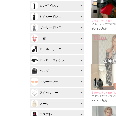
ロングドレス
セクシードレス
さっと羽織れて便利♪
フェイクファー大判シ
響/羽織り着用)
ガーリードレス
6,700
¥
下着
ヒール・サンダル
ボレロ・ジャケット
在庫
バッグ
インナーブラ
アクセサリー
小物が収納できる便利
ポケット付きフリン
ニットショール (ハ
7,700
¥
着用)
スーツ
コスプレ