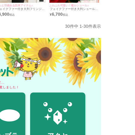
っと羽織れる防寒アイテム♪
ふわふわ可愛い！暖かショール♪
ェイクファー付き大判フリンジニ
フェイクファー付き大判ショール
トショール (ゆんころ/羽織り着用)
(一条響/羽織り着用)
4,900
6,700
¥
30
件中
1
-
30
件表示
ット
..
意しました！