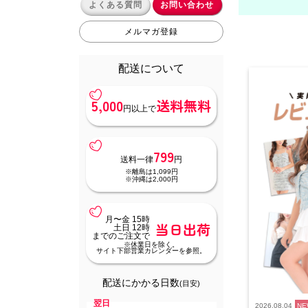
よくある質問
お問い合わせ
メルマガ登録
配送について
5,000
送料無料
円以上で
799
送料一律
円
※離島は1,099円
※沖縄は2,000円
月〜金 15時
当日出荷
土日 12時
までのご注文で
※休業日を除く。
サイト下部営業カレンダーを参照。
配送にかかる日数
(目安)
翌日
2026.08.04
NE