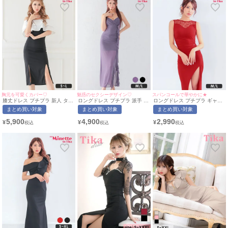
胸元を可愛くカバー♡
魅惑のセクシーデザイン♡
スパンコールで華やかに★
膝丈ドレス プチプラ 新人 タイ
ロングドレス プチプラ 派手 タ
ロングドレス プチプラ ギャル
ト スリット オフショル セクシ
イト キャミソール シアー シー
タイト スリット ノースリーブ
まとめ買い対象
まとめ買い対象
まとめ買い対象
ー ラウンジ 低身長 胸元隠し
スルー 谷間 背中魅せ ブローチ
レース 胸元隠し くびれ 赤 キ
同伴 バイカラー フリル 白 黒
フリル 紫 キャバドレス (波北
ャバドレス (ちぴたん着用/M~L
5,900
4,900
2,990
¥
¥
¥
キャバドレス (波北かほ着
かほ着用/M~L対応)
サイズ対応) | myMinette/マイ
用/S~Lサイズ対応) |
|myMinette/マイミネット
ミネット
myMinette/マイミネット