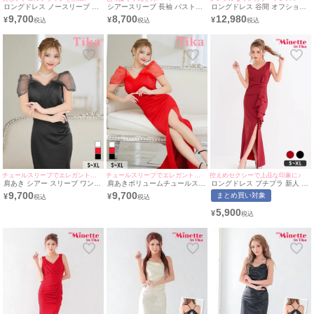
ロングドレス ノースリーブ ネ
シアースリーブ 長袖 バストカ
ロングドレス 谷間 オフショル
ックリボン ジップ 谷間 ヌーデ
ット レース バックスリット タ
ダー 大人 シンプル スリット
9,700
8,700
12,980
¥
¥
¥
ィーレース ストレッチ くびれ
イトロングドレス (Sサイズ～
ストレッチ ハートカット ギャ
大きいサイズ 高身長 黒 ピンク
XXXLサイズ) (戦慄かなの/キャ
ザー シアーカットアウト XL
XL XXL タイト キャバドレス
バドレス着用) [Tika/ティカ]
黒 タイト キャバドレス (黒嵜
(黒嵜菜々子着用)［tk-ld1218l-
菜々子着用)［tk-ld91851b］
h］ [Tika/ティカ]
[Tika/ティカ]
チュールスリーブでエレガント映え◎
チュールスリーブでエレガント映え◎
控えめセクシーで上品な印象に♪
肩あき シアー スリーブ ワンカ
肩あきボリュームチュールスリ
ロングドレス プチプラ 新人 タ
ラー ストレッチ タイトロング
ーブワンカラーストレッチスリ
イト スリット セクシー 胸元隠
9,700
9,700
まとめ買い対象
¥
¥
ドレス (Sサイズ～XLサイズ)
ットタイトロングドレス (Sサ
し ラウンジ スナック フリル
(まぁみ/キャバドレス着用)
イズ～XLサイズ) (まぁみ/キャ
ワインレッド キャバドレス
5,900
¥
[Tika/ティカ]
バドレス着用) [Tika/ティカ]
（あん着用/S~XLサイズ対応）
| myMinette/マイミネット