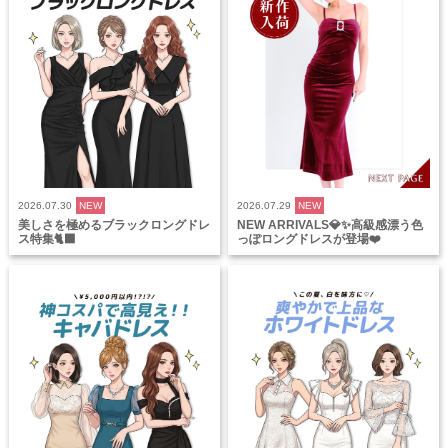
2026.07.30
NEW
2026.07.29
NEW
美しさを極めるブラックロングドレ
NEW ARRIVALS💎✨高級感漂う色
ス特集🐈‍⬛
っぽロングドレスが登場❤️