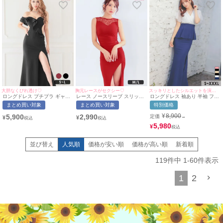
大胆なくびれ透け♡
胸元レースがセクシー♡
スッキリとしたシルエットを演出♡
ロングドレス プチプラ ギャル
レース ノースリーブ スリット
ロングドレス 袖あり 半袖 フレ
タイト オフショル セクシー ラ
スパンコール ウエストギャザ
アスリーブ カシュクール 谷間
まとめ買い対象
まとめ買い対象
特別価格
ウンジ 谷間 くびれ透け ハート
ー プチプラ タイト ロングドレ
シフォン ペプラム バイカラー
カット フリル 黒 キャバドレス
ス (Mサイズ〜Lサイズ)(ちぴた
ストレッチ お腹カバー 下着の
¥
8,900
5,900
2,990
定価
→
¥
¥
(波北かほ着用/S~Lサイズ対応)
ん/キャバドレス着用)
まま スリット 高身長 タイト
| myMinette/マイミネット
[myMinette/マイミネット]
大きいサイズ XL XXL 4L 白 ブ
5,980
¥
ルー キャバドレス (黒嵜菜々子
着用)[tk-ld1232-hb] [Tika/ティ
カ]
並び替え
人気順
価格が安い順
価格が高い順
新着順
119
件中
1
-
60
件表示
1
2