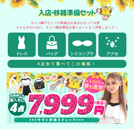
入店・移籍準備セット
キャバ嬢デビューの準備はお金がかかって大変...
そんな方のために、キャバ嬢必需品が揃うセットをご用意しました！
ドレス
バッグ
シリコンブラ
アクセ
4点全て選べてこの価格！