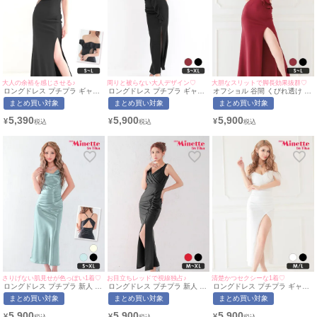
大人の余裕を感じさせる♪
周りと被らない大人デザイン♡
大胆なスリットで脚長効果抜群♡
ロングドレス プチプラ ギャル
ロングドレス プチプラ ギャル
オフショル 谷間 くびれ透け タ
タイト オフショル セクシー ラ
タイト セクシー ノースリーブ
イト ロングドレス (波北かほ着
まとめ買い対象
まとめ買い対象
まとめ買い対象
ウンジ シースルー 谷間 背中魅
ラウンジ 谷間 シンプル フリル
用/S~Lサイズ対応) |
せ くびれ フリル ワンカラー
スリット 黒 キャバドレス (き
myMinette/マイミネット
5,390
5,900
5,900
¥
¥
¥
黒 キャバドレス (ひなたまる着
ぃぃりぷ着用/S~XL対応) |
用/S~Lサイズ対応) |
myMinette/マイミネット
myMinette/マイミネット
さりげない肌見せが色っぽい1着♡
お目立ちレッドで視線独占♪
清楚かつセクシーな1着♡
ロングドレス プチプラ 新人 タ
ロングドレス プチプラ 新人 タ
ロングドレス プチプラ ギャル
イト セクシー ラウンジ キャミ
イト セクシー スリット ノース
タイト オフショル スリット セ
まとめ買い対象
まとめ買い対象
まとめ買い対象
ソール 背中魅せ スナック ドレ
リーブ 谷間 黒 高身長 キャバ
クシー ラウンジ レース 谷間
ープ サテン カウルネック シン
ドレス (波北かほ着用/M~XLサ
背中魅せ 白 キャバドレス (波
5,900
5,900
5,900
¥
¥
¥