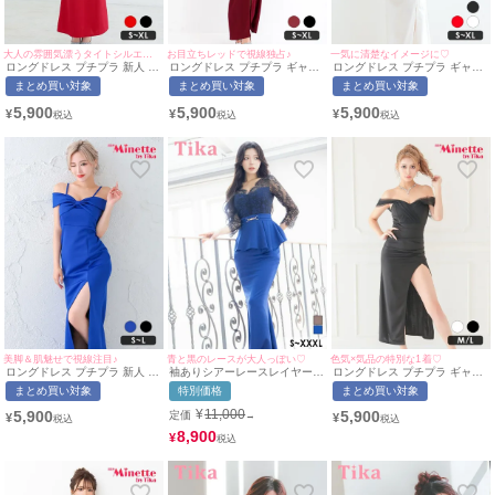
大人の雰囲気漂うタイトシルエット♪
お目立ちレッドで視線独占♪
一気に清楚なイメージに♡
ロングドレス プチプラ 新人 タ
ロングドレス プチプラ ギャル
ロングドレス プチプラ ギャル
イト セクシー ラウンジ ノース
タイト セクシー ノースリーブ
タイト オフショル スリット セ
まとめ買い対象
まとめ買い対象
まとめ買い対象
リーブ 胸元隠し フリル 赤 キ
ラウンジ 谷間 シンプル ワイン
クシー ラウンジ キャミソール
ャバドレス (らな着用/S~XLサ
レッド キャバドレス (きぃぃり
シアー 谷間 背中魅せ 袖リボン
5,900
5,900
5,900
¥
¥
¥
イズ対応) | myMinette/マイミ
ぷ着用/S~XL対応) | myMinette/
風 デコルテ 白 キャバドレス
ネット
マイミネット
(れいたぴ着用/S~XLサイズ対
応) | myMinette/マイミネット
美脚＆肌魅せで視線注目♪
青と黒のレースが大人っぽい♡
色気×気品の特別な1着♡
ロングドレス プチプラ 新人 タ
袖ありシアーレースレイヤード
ロングドレス プチプラ ギャル
イト オフショル スリット セク
ウエストベルトペプラム切り替
タイト オフショル スリット セ
まとめ買い対象
特別価格
まとめ買い対象
シー キャミソール 谷間 リボン
えバックスリットストレッチタ
クシー ラウンジ レース 谷間
青 キャバドレス (せいせい着
イトロングドレス (Sサイズ～
背中魅せ 2way 黒 キャバドレ
¥
11,000
5,900
5,900
定価
→
¥
¥
用/S~Lサイズ対応) |
XXXLサイズ) (せいせい/キャバ
ス (波北かほ着用/M〜Lサイズ
myMinette/マイミネット
ドレス着用) [Tika/ティカ]
対応) | myMinette/マイミネッ
8,900
¥
ト