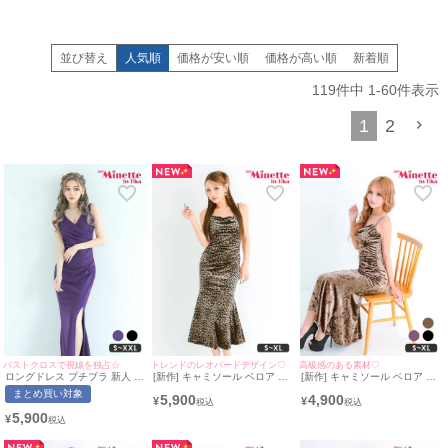
並び替え
人気順
価格が安い順
価格が高い順
新着順
119
件中
1
-
60
件表示
1
2
バストクロスで視線を独占☆
トレンドのレオパードデザイン♡
高級感のある素材♡
ロングドレス プチプラ 新人 タ
[新作] キャミソール ベロア シ
[新作] キャミソール ベロア シ
イト スリット セクシー ラウ
ンプル レオパード タイト マー
ンプル モカブラウン タイト ロ
まとめ買い対象
5,900
4,900
ンジ ノースリーブ 谷間 スナッ
メイド ドレス (みのり着
ングドレス (ねおん着用/S~XL
¥
¥
ク ワンカラー シンプル 紫 キ
用/S~XLサイズ対応) |
サイズ対応) | myMinette/マイ
5,900
¥
ャバドレス
myMinette/マイミネット
ミネット