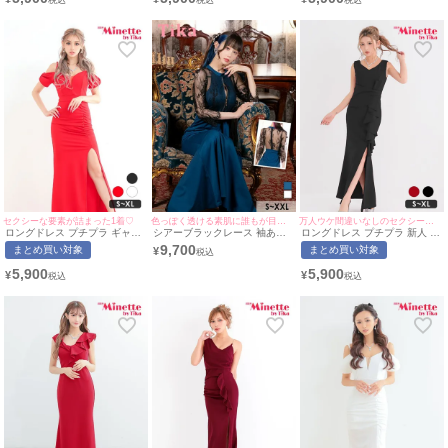
プル ミントブルー キャバドレ
イズ対応) | myMinette/マイミ
北かほ着用/M〜Lサイズ対応) |
ス (みのり着用/S~XLサイズ対
ネット
myMinette/マイミネット
応) | myMinette/マイミネット
セクシーな要素が詰まった1着♡
色っぽく透ける素肌に誰もが目を奪われる♡
万人ウケ間違いなしのセクシーさ♡
ロングドレス プチプラ ギャル
シアーブラックレース 袖あり
ロングドレス プチプラ 新人 タ
タイト オフショル スリット セ
七分袖 バストジップ 谷間見せ
イト スリット セクシー 胸元隠
9,700
まとめ買い対象
まとめ買い対象
¥
クシー ラウンジ キャミソール
ウエストリボン ストレッチ バ
し ラウンジ スナック フリル V
シアー 谷間 背中魅せ 袖リボン
ックスリット タイトロングド
ネック 黒 キャバドレス （あん
5,900
5,900
¥
¥
風 赤 キャバドレス (あおぽん
レス (Sサイズ～XXLサイズ)
着用/S~XLサイズ対応） |
着用/S~XLサイズ対応) |
(ゆりにゃ/キャバドレス着用)
myMinette/マイミネット
myMinette/マイミネット
[Tika/ティカ]