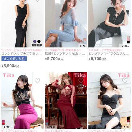
ワンカラーながらもお目立ち確定♪
ジップ調節で甘い色気溢れる♡
クロスネックで色気を演出♡
ロングドレス プチプラ 新人 タ
[新作] ロングドレス 袖あり ジ
ロングドレス ペプラム スリッ
イト スリット セクシー ラウ
ップ 谷間 レース スリット ス
ト ノースリーブ ストレッチ ジ
9,700
9,700
まとめ買い対象
¥
¥
ンジ ノースリーブ スナック ワ
トレッチ ベルト付き ベルスリ
ップ フリル袖 クロスネック ワ
ンカラー 黒 キャバドレス (ち
ーブ 下着のまま 二の腕カバ
ンカラー タイト 大きいサイズ
5,900
¥
ぴたん着用/S〜XXLサイズ対
ー XL 水色 ライトブルー タ
XL XXL 黒 キャバドレス (重川
応) | myMinette/マイミネット
イト キャバドレス (重川茉弥着
茉弥着用) [tk-ld25918-hb]
用)［tk-ld1281l-ha］ [Tika/ティ
[Tika/ティカ]
カ]
美しいデコルテラインを演出♪
色っぽく手元をカバー♪
シンプルなワンカラードレス♡