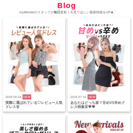
Blog
myMinetteのスタッフが
毎日
更新！今見てほしい最新情報をUP★
2026.08.04
NEW
2026.07.31
NEW
実際に選ばれている♡レビュー人気
あなたはどっち派？甘めVS辛めド
ドレス👗
レス特集👗💖🖤