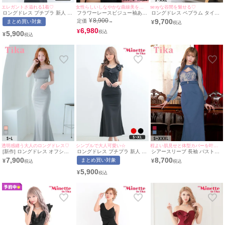
エレガントさ溢れる1着♡
女性らしいしなやかな曲線美を演出♪
sexyな谷間を魅せる♡
ロングドレス プチプラ 新人 タ
フラワーレースビジュー袖あり
ロングドレス ペプラム タイト
イト セクシー ラウンジ ノース
スリットタイトバースデーロン
スリット ノースリーブ ストレ
¥
8,900
9,700
定価
まとめ買い対象
→
¥
リーブ 胸元隠し 背中魅せ フリ
グドレス (Sサイズ～XXXLサイ
ッチ ジップ フリル袖 クロスネ
ル ワンカラー 黒 キャバドレス
ズ) (門りょう/キャバドレス着
6,980
ック ワンカラー グレージュ ベ
¥
5,900
¥
(ちぴたん着用/S~XLサイズ対
用)
ージュ 大きいサイズ キャバド
応) | myMinette/マイミネット
レス (横田未来着用) [tk-
ld25918-ha] [Tika/ティカ]
透明感纏う大人のロングドレス♡
シンプルで大人可愛い☆
程よい肌見せと体型カバーを叶える♪
[新作] ロングドレス オフショ
ロングドレス プチプラ 新人 タ
シアースリーブ 長袖 バストカ
ルダー 谷間 チュールショルダ
イト セクシー ラウンジ ノース
ット ヌーディーレース バック
7,900
8,700
まとめ買い対象
¥
¥
ー サイドベルト付き ストレッ
リーブ 胸元隠し フリル ワンカ
スリット ストレッチ タイトロ
チ バックスリット 大きいサイ
ラー 黒 キャバドレス (今井ア
ングドレス (Sサイズ～XXXLサ
5,900
¥
ズ グレー タイト キャバドレス
ンジェリカ着用/S~XLサイズ対
イズ) (戦慄かなの/キャバドレ
(雨宮由乙花着用) [tk-ld5203l-h]
応) | myMinette/マイミネット
ス着用) [Tika/ティカ]
[Tika/ティカ]