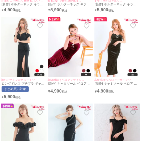
谷間をより美しく魅せるバストコードデザイン♡
着るだけで透明感が出る♡
キラキラが目を惹く♡
[新作] ホルターネック キラキ
[新作] ホルターネック キラキ
[新作] ホルターネック キラキ
ラ バストコード タイトドレス
ラ 背中魅せ 白 ロングドレス
ラ 背中魅せ ロングドレス (ね
4,900
5,900
5,900
¥
¥
¥
(みのり着用/M~Lサイズ対応) |
(Mサイズ対応) | myMinette/マ
おん着用/Mサイズ対応) |
myMinette/マイミネット
イミネット
myMinette/マイミネット
袖のデザインがキュート♡
高級感漂うベロアデザイン♡
高級感漂うベロアデザイン♡
ロングドレス プチプラ ギャル
[新作] キャミソール ベロア ビ
[新作] キャミソール ベロア ビ
タイト オフショル スリット セ
ジュー ワインレッド タイト ロ
ジュー ブラック タイト ロング
まとめ買い対象
4,900
4,900
クシー ラウンジ キャミソール
ングドレス (みのり着用/Mサイ
ドレス (みのり着用/Mサイズ対
¥
¥
シアー 谷間 背中魅せ 黒 キャ
ズ対応) | myMinette/マイミネ
応) | myMinette/マイミネット
5,900
¥
バドレス (あおぽん着用/S~XL
ット
サイズ対応) | myMinette/マイ
ミネット