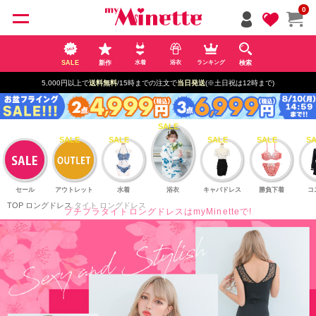
ペー
0
ジト
ップ
へ
SALE
新作
検索
水着
浴衣
ランキング
5,000円以上で
送料無料
/15時までの注文で
当日発送
(※土日祝は12時まで)
セール
アウトレット
水着
浴衣
キャバドレス
勝負下着
コ
TOP
ロングドレス
タイト ロングドレス
プチプラタイトロングドレスはmyMinetteで!