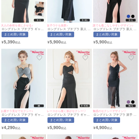
大人の余裕を感じさせる♪
女子ウケも抜群♪
誰でも着こなしやすいデザイン♪
ロングドレス プチプラ ギャル
ロングドレス プチプラ 新人 タ
ロングドレス プチプラ 新人 タ
タイト オフショル セクシー ラ
イト セクシー ラウンジ キラキ
イト オフショル スリット セク
まとめ買い対象
まとめ買い対象
まとめ買い対象
ウンジ シースルー 谷間 背中魅
ラ ワンショル 胸元隠し スナッ
シー キャミソール 谷間 リボン
せ くびれ 黒 キャバドレス (林
ク 黒 キャバドレス (せいせい
高身長 黒 キャバドレス (せい
5,390
5,900
5,900
¥
¥
¥
姫奈妙着用/S~Lサイズ対応) |
着用/S~XLサイズ対応) |
せい着用/S~Lサイズ対応) |
myMinette/マイミネット
myMinette/マイミネット
myMinette/マイミネット
お腹チラ見せでセクシー♪
レースから覗く肌がセクシー♡
魅惑のセクシーデザイン♡
ロングドレス プチプラ ギャル
ロングドレス プチプラ ギャル
ロングドレス プチプラ 派手 タ
タイト スリット セクシー キラ
タイト スリット セクシー ラウ
イト キャミソール シアー シー
まとめ買い対象
まとめ買い対象
まとめ買い対象
キラ キャミソール 谷間 背中魅
ンジ キャミソール シアー 花柄
スルー 谷間 背中魅せ ブローチ
せ キャバドレス (せいせい着
谷間 背中魅せ 黒 キャバドレス
黒 キャバドレス (みのり着
4,290
5,900
4,900
¥
¥
¥
用/Mサイズ対応) | myMinette/
(波北かほ着用/S〜XXLサイズ
用/M~L対応) |myMinette/マイ
マイミネット
対応) | myMinette/マイミネッ
ミネット
ト