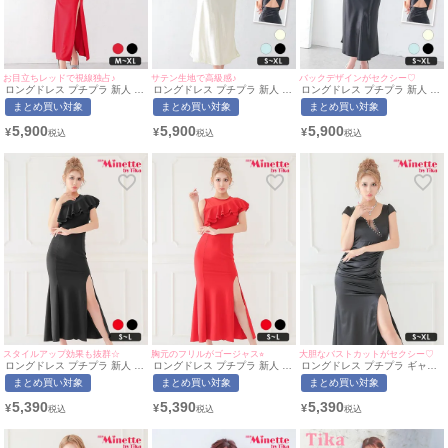
お目立ちレッドで視線独占♪
サテン生地で高級感♪
バックデザインがセクシー♡
ロングドレス プチプラ 新人 タ
ロングドレス プチプラ 新人 タ
ロングドレス プチプラ 新人 タ
イト セクシー スリット ノース
イト セクシー ラウンジ キャミ
イト セクシー ラウンジ キャミ
まとめ買い対象
まとめ買い対象
まとめ買い対象
リーブ 谷間 赤 キャバドレス
ソール 背中魅せ スナック ドレ
ソール 背中魅せ スナック ドレ
(波北かほ着用/M~XLサイズ対
ープ サテン アイボリー キャバ
ープ 黒 キャバドレス (みのり
5,900
5,900
5,900
¥
¥
¥
応) | myMinette/マイミネット
ドレス (波北かほ着用/S~XLサ
着用/S~XLサイズ対応) |
イズ対応) | myMinette/マイミ
myMinette/マイミネット
ネット
スタイルアップ効果も抜群☆
胸元のフリルがゴージャス⭐︎
大胆なバストカットがセクシー♡
ロングドレス プチプラ 新人 タ
ロングドレス プチプラ 新人 タ
ロングドレス プチプラ ギャル
イト スリット セクシー ラウン
イト スリット セクシー ラウン
タイト スリット セクシー ラウ
まとめ買い対象
まとめ買い対象
まとめ買い対象
ジ ノースリーブ 半袖 胸元隠し
ジ ノースリーブ 半袖 胸元隠し
ンジ 半袖 谷間 バストシースル
肩あき スナック フリル 黒 キ
肩あき スナック 赤 キャバドレ
ー 黒 キャバドレス (波北かほ
5,390
5,390
5,390
¥
¥
¥
ャバドレス (波北かほ着用/S~L
ス (波北かほ着用/S~Lサイズ対
着用/S~XLサイズ対応) |
サイズ対応) | myMinette/マイ
応) | myMinette/マイミネット
myMinette/マイミネット
ミネット