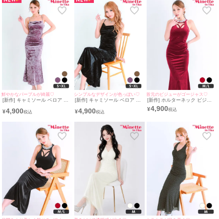
鮮やかなパープルが綺麗♡
シンプルなデザインが色っぽい♡
首元のビジューがゴージャス♡
[新作] キャミソール ベロア シ
[新作] キャミソール ベロア シ
[新作] ホルターネック ビジュ
ンプル 紫 タイト ロングドレス
ンプル タイト ロングドレス
ー バストコード タイトドレス
4,900
¥
4,900
4,900
(みのり着用/S~XLサイズ対応) |
(ねおん着用/S~XLサイズ対応) |
(みのり着用/M~Lサイズ対応) |
¥
¥
myMinette/マイミネット
myMinette/マイミネット
myMinette/マイミネット