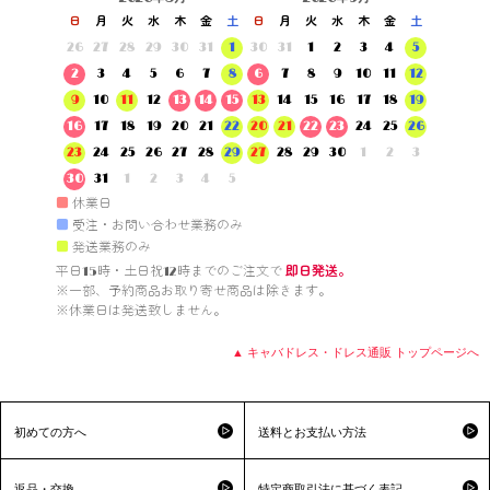
日
月
火
水
木
金
土
日
月
火
水
木
金
土
26
27
28
29
30
31
1
30
31
1
2
3
4
5
2
3
4
5
6
7
8
6
7
8
9
10
11
12
9
10
11
12
13
14
15
13
14
15
16
17
18
19
16
17
18
19
20
21
22
20
21
22
23
24
25
26
23
24
25
26
27
28
29
27
28
29
30
1
2
3
30
31
1
2
3
4
5
■
休業日
■
受注・お問い合わせ業務のみ
■
発送業務のみ
平日15時・土日祝12時までのご注文で 
即日発送。
※一部、予約商品お取り寄せ商品は除きます。

※休業日は発送致しません。

▲ キャバドレス・ドレス通販 トップページへ
初めての方へ
送料とお支払い方法
返品・交換
特定商取引法に基づく表記