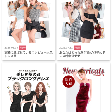
2026.08.04
NEW
2026.07.31
NEW
実際に選ばれている♡レビュー人気
あなたはどっち派？甘めVS辛めド
ドレス👗
レス特集👗💖🖤