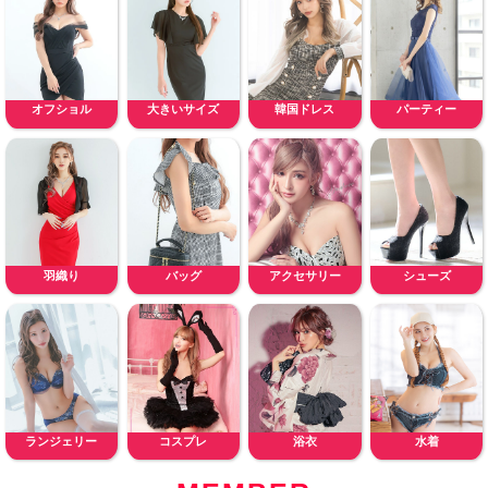
オフショル
大きいサイズ
韓国ドレス
パーティー
羽織り
バッグ
アクセサリー
シューズ
ランジェリー
コスプレ
浴衣
水着