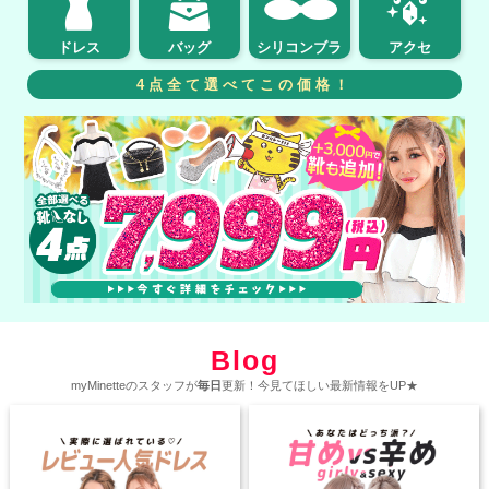
ドレス
バッグ
シリコンブラ
アクセ
4点全て選べてこの価格！
Blog
myMinetteのスタッフが
毎日
更新！今見てほしい最新情報をUP★