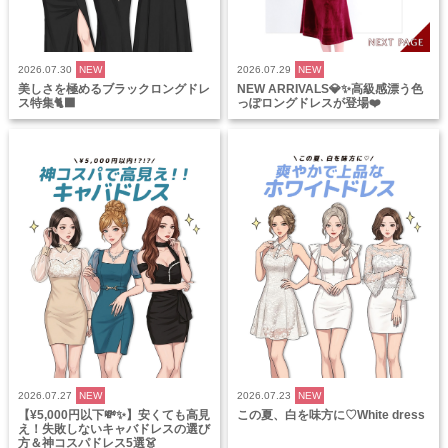
2026.07.30
NEW
2026.07.29
NEW
美しさを極めるブラックロングドレ
NEW ARRIVALS💎✨高級感漂う色
ス特集🐈‍⬛
っぽロングドレスが登場❤️
2026.07.27
NEW
2026.07.23
NEW
【¥5,000円以下💸✨】安くても高見
この夏、白を味方に♡White dress
え！失敗しないキャバドレスの選び
方＆神コスパドレス5選👗