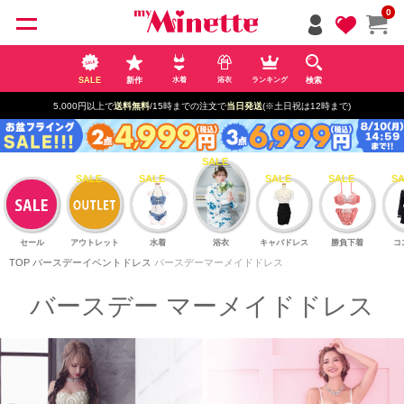
ペー
0
ジト
ップ
へ
SALE
新作
検索
水着
浴衣
ランキング
5,000円以上で
送料無料
/15時までの注文で
当日発送
(※土日祝は12時まで)
セール
アウトレット
水着
浴衣
キャバドレス
勝負下着
コ
TOP
バースデーイベントドレス
バースデーマーメイドドレス
バースデー マーメイドドレス