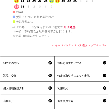
23
24
25
26
27
28
29
27
28
29
30
1
2
3
30
31
1
2
3
4
5
■
休業日
■
受注・お問い合わせ業務のみ
■
発送業務のみ
平日15時・土日祝12時までのご注文で 
即日発送。
※一部、予約商品お取り寄せ商品は除きます。

※休業日は発送致しません。

▲ キャバドレス・ドレス通販 トップページへ
初めての方へ
送料とお支払い方法
返品・交換
特定商取引法に基づく表記
個人情報保護方針
利用規約
店長紹介
新規会員登録