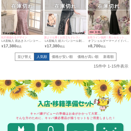
在庫切れ
在庫切れ
在庫切れ
光沢感溢れるデザイン
誰よりも輝くお目立ちドレス♪
女性ライン強調！美シルエットドレス♪
LA直輸入 肩あきスパンコール
LA直輸入 総スパンコール刺繍
オフショルダーマーメイドバー
バースデーマーメイドバースデ
ゴージャスキャミソールバース
スデーロングドレス (Sサイズ
17,380
17,380
8,700
¥
¥
¥
ーロングドレス (Sサイズ～Lサ
デーマーメイドバースデーロン
～XLサイズ) (ゆんころ/キャバ
イズ) (ゆめ/キャバドレス着用)
グドレス (Sサイズ～Lサイズ)
ドレス着用)
(みゆう/キャバドレス着用)
並び替え
人気順
価格が安い順
価格が高い順
新着順
15
件中
1
-
15
件表示
入店・移籍準備セット
キャバ嬢デビューの準備はお金がかかって大変...
そんな方のために、キャバ嬢必需品が揃うセットをご用意しました！