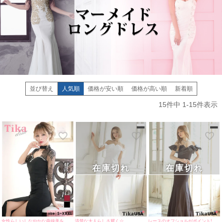
並び替え
人気順
価格が安い順
価格が高い順
新着順
15
件中
1
-
15
件表示
在庫切れ
在庫切れ
女性らしいしなやかな曲線美を演出♪
清楚な大人らしさ耀く☆
レースのオフショルがポイント!