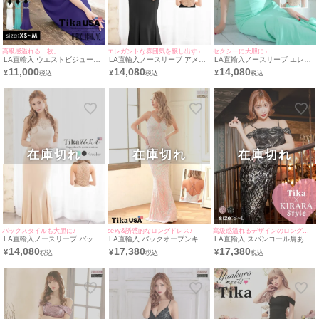
高級感溢れる一枚。
エレガントな雰囲気を醸し出す♪
セクシーに大胆に♪
LA直輸入 ウエストビジューバ
LA直輸入ノースリーブ アメリ
LA直輸入ノースリーブ エレガ
ストカットシフォンバースデー
カンスリーブバックシースルー
ントアメリカンスリーブバース
11,000
14,080
14,080
¥
¥
¥
マーメイドバースデーロングド
デザインバースデーマーメイド
デーマーメイドバースデーロン
レス (XSサイズ～Mサイズ)
バースデーロングドレス (XSサ
グドレス (XSサイズ/Sサイズ)
イズ/Sサイズ) (みゆう/キャバ
(椎名美月/キャバドレス着用)
ドレス着用)
在庫切れ
在庫切れ
在庫切れ
バックスタイルも大胆に♪
sexy&誘惑的なロングドレス♪
高級感溢れるデザインのロングドレス
LA直輸入ノースリーブ バック
LA直輸入 バックオープンキャ
LA直輸入 スパンコール肩あき
シースルーアメリカンスリーブ
ミソールスパンコールデザイン
バースデーマーメイドバースデ
14,080
17,380
17,380
¥
¥
¥
インポートバースデーマーメイ
バースデーマーメイドバースデ
ーロングドレス (Sサイズ～Lサ
ドバースデーロングドレス (XS
ーロングドレス (Sサイズ～Lサ
イズ) (/キャバドレス着用)
サイズ/Sサイズ) (みゆう/キャ
イズ) (ハラちゃん/キャバドレ
バドレス着用)
ス着用)