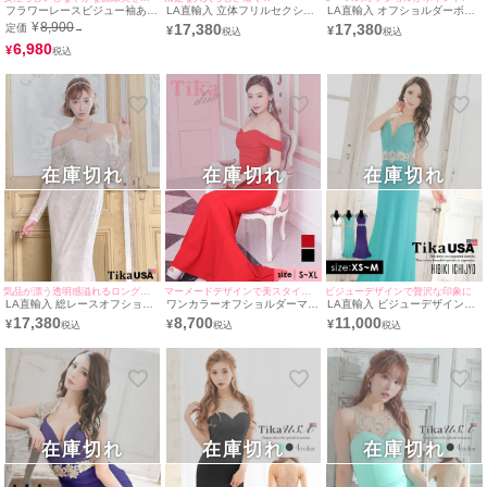
フラワーレースビジュー袖あり
LA直輸入 立体フリルセクシー
LA直輸入 オフショルダーボデ
スリットタイトバースデーロン
バースデーオフショルダーマー
ィラインバースデーマーメイド
¥
8,900
17,380
17,380
定価
→
¥
¥
グドレス (Sサイズ～XXXLサイ
メイドロングドレス (Sサイズ
バースデーロングドレス (Sサ
ズ) (門りょう/キャバドレス着
6,980
～Lサイズ) (一条響/キャバドレ
イズ～Lサイズ) (ゆんころ/キャ
¥
用)
ス着用)
バドレス着用)
在庫切れ
在庫切れ
在庫切れ
気品が漂う透明感溢れるロングドレス♪
マーメードデザインで美スタイルを実現◎
ビジューデザインで贅沢な印象に
LA直輸入 総レースオフショル
ワンカラーオフショルダーマー
LA直輸入 ビジューデザインシ
ダー袖バースデーマーメイドバ
メイドバースデーロングドレス
フォンバースデーマーメイドバ
17,380
8,700
11,000
¥
¥
¥
ースデーロングドレス (Sサイ
(Sサイズ～XLサイズ) (久保七
ースデーロングドレス (XSサイ
ズ～Lサイズ) (/キャバドレス着
瀬/キャバドレス着用)
ズ～Mサイズ)
用)
在庫切れ
在庫切れ
在庫切れ