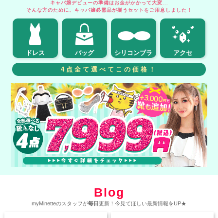
キャバ嬢デビューの準備はお金がかかって大変...
そんな方のために、キャバ嬢必需品が揃うセットをご用意しました！
ドレス
バッグ
シリコンブラ
アクセ
4点全て選べてこの価格！
Blog
myMinetteのスタッフが
毎日
更新！今見てほしい最新情報をUP★