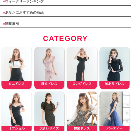
■
ウィークリーランキング
■
あなたにおすすめの商品
■
閲覧履歴
CATEGORY
ミニドレス
膝丈ドレス
ロングドレス
袖ありドレス
オフショル
大きいサイズ
韓国ドレス
パーティー