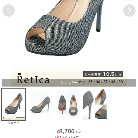
シルバー
シルバー
8,700
¥
87
[
ポイント付与 ]