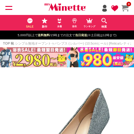
ペー
0
ジト
ップ
へ
SALE
新作
検索
水着
浴衣
ランキング
5,000円以上で
送料無料
/15時までの注文で
当日発送
(※土日祝は12時まで)
TOP
靴
シンプル無地オープントゥパンプス (シルバー) (10.5cmヒール) [Retica/レティカ]