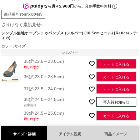
なら
月々2,900円
から。分割手数料無料
商品番号
rt-shxl004sv
さりげなく素肌見せ♪
シンプル無地オープントゥパンプス (シルバー) (10.5cmヒール) [Retica/レテ
ィカ]
カラー
サイズ
シルバー
35(約22.5～23.0cm)
カートに入れる
残りわずか！
36(約23.0～23.5cm)
カートに入れる
37(約23.5～24.0cm)
カートに入れる
38(約24.0～24.5cm)
再入荷お知らせ
在庫切れ
39(約24.5～25.0cm)
カートに入れる
残りわずか！
サイズ・詳細
アイテム説明
商品イメージ