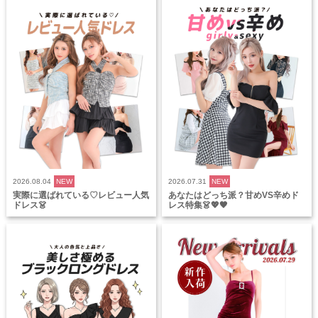
2026.08.04
NEW
2026.07.31
NEW
実際に選ばれている♡レビュー人気
あなたはどっち派？甘めVS辛めド
ドレス👗
レス特集👗💖🖤