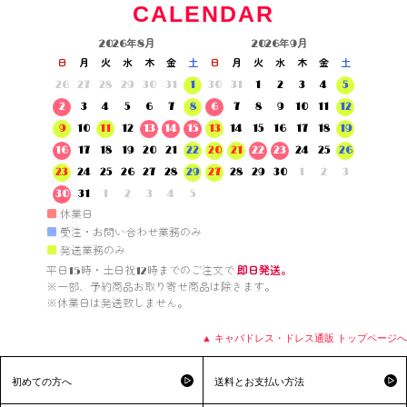
CALENDAR
2026年8月
2026年9月
日
月
火
水
木
金
土
日
月
火
水
木
金
土
26
27
28
29
30
31
1
30
31
1
2
3
4
5
2
3
4
5
6
7
8
6
7
8
9
10
11
12
9
10
11
12
13
14
15
13
14
15
16
17
18
19
16
17
18
19
20
21
22
20
21
22
23
24
25
26
23
24
25
26
27
28
29
27
28
29
30
1
2
3
30
31
1
2
3
4
5
■
休業日
■
受注・お問い合わせ業務のみ
■
発送業務のみ
平日15時・土日祝12時までのご注文で 
即日発送。
※一部、予約商品お取り寄せ商品は除きます。

※休業日は発送致しません。

▲ キャバドレス・ドレス通販 トップページへ
初めての方へ
送料とお支払い方法