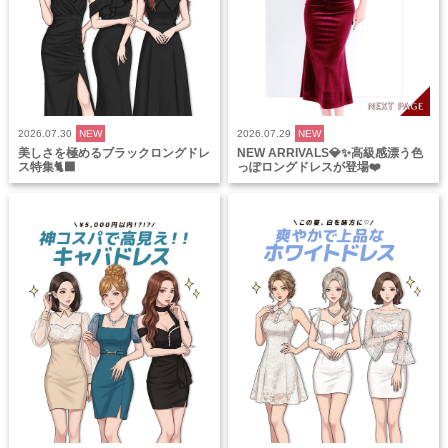
2026.07.30
NEW
2026.07.29
NEW
美しさを極めるブラックロングドレ
NEW ARRIVALS💎✨高級感漂う色
ス特集🐈‍⬛
っぽロングドレスが登場❤️