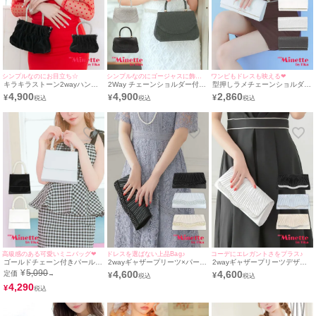
シンプルなのにお目立ち☆
シンプルなのにゴージャスに飾る☆
ワンピもドレスも映える❤︎
キラキラストーン2wayハンド
2Way チェーンショルダー付き
型押しラメチェーンショルダー
ルギャザーミニバッグ
ラインストーン ハンドミニバ
付き2Wayクラッチバッグ
4,900
4,900
2,860
¥
¥
¥
ッグ
高級感のある可愛いミニバッグ❤︎
ドレスを選ばない上品Bag♪
コーデにエレガントさをプラス♪
ゴールドチェーン付きパールハ
2wayギャザープリーツ×パール
2wayギャザープリーツデザイ
ンドルエナメル2Wayバッグ
デザインパーティーバッグ
ンパーティーバッグ
¥
5,090
4,600
4,600
定価
→
¥
¥
4,290
¥