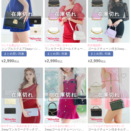
在庫切れ
在庫切れ
在庫切れ
ドレスを選ばないバッグ♪
シンプルで使いやすい♪
存在感抜群♪
シンプルスクエア2wayハンド
ワンカラー太ゴールドチェーン
ゴールドチェーン付き2wayプ
ミニバッグ[myMinette/マイミ
付き2wayプチプラミニバッグ
チプラミニバッグ[myMinette/
まとめ買い対象
まとめ買い対象
まとめ買い対象
ネット]
[myMinette/マイミネット]
マイミネット]
2,990
2,990
2,990
¥
¥
¥
在庫切れ
在庫切れ
在庫切れ
女の子らしい丸みのあるフォルムがcute♪
しっかり入るのが嬉しい！
シンプルなので合わせやすい◎
2wayワンカラークラッチプリ
2wayゴールドチェーンハンド
ゴールドチェーン付きキルティ