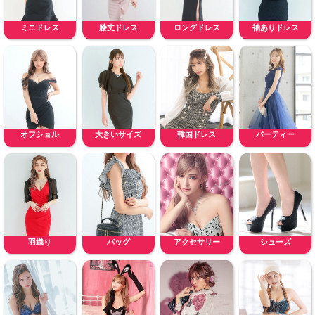
ミニドレス
膝丈ドレス
ロングドレス
袖ありドレス
オフショル
大きいサイズ
韓国ドレス
パーティー
羽織り
バッグ
アクセサリー
シューズ