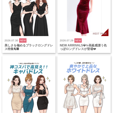
2026.07.30
NEW
2026.07.29
NEW
美しさを極めるブラックロングドレ
NEW ARRIVALS💎✨高級感漂う色
ス特集🐈‍⬛
っぽロングドレスが登場❤️