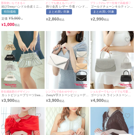
ブラックのレザー生地で高級感♡
普段使いもできる☆
どこでも使えるバッグ♡
ゴールドチェーンキルティング
結び2wayハンドル合皮ミニバ
飾り金具 レザー 巾着 ハンドバ
レザーショルダーバッグ
ッグ
ッグ
まとめ買い対象
特別価格
まとめ買い対象
¥
5,900
2,990
2,860
定価
→
¥
¥
1,000
¥
存在感抜群のデザイン♪
シンプルで合わせやすい♪
ショルダーでもハンドでも可愛い♡
カットビジュープリーツ2way
2wayV字ストーンビジューデザ
ゴージャス ラインストーン
がま口ハンドミニバッグ
インハンドミニバッグ
2Way ハンドミニバッグ
3,900
3,900
4,900
¥
¥
¥