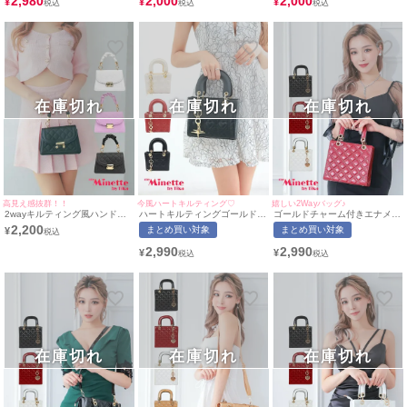
2,980
2,000
2,000
¥
¥
¥
在庫切れ
在庫切れ
在庫切れ
高見え感抜群！！
今風ハートキルティング♡
嬉しい2Wayバッグ♪
2wayキルティング風ハンドミ
ハートキルティングゴールドチ
ゴールドチャーム付きエナメル
ニバッグ
ェーンレザーバッグ
2wayハンドプチプラミニバッ
2,200
まとめ買い対象
まとめ買い対象
¥
グ[myMinette/マイミネット]
2,990
2,990
¥
¥
在庫切れ
在庫切れ
在庫切れ