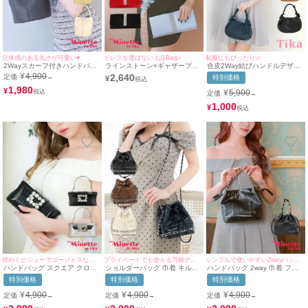
立体感のある丸さが可愛い♥
ドレスを選ばない上品Bag♪
私服にもぴったり☆
2Wayスカーフ付きハンドバッ
ラインストーン×ギャザープリ
合皮2Way結びハンドルデザイ
グ
ーツ2wayクラッチバッグ
ンハンドミニバッグ
¥
4,900
2,640
定価
→
特別価格
¥
1,980
¥
¥
5,900
定価
→
1,000
¥
煌めくビジューでゴージャスな装いに♡
プライベートでも使える万能デザイン♡
シンプルで使いやすい2wayバッグ♡
ハンドバッグ スクエア クロコ
ショルダーバッグ 巾着 キルテ
ハンドバッグ 2way 巾着 フェ
ダイル調 バックルビジュー チ
ィング シルバーチェーン
イクレザー ゴールドチェーン
特別価格
特別価格
特別価格
ェーン 2Way
ハンドル
¥
4,900
¥
4,900
¥
4,900
定価
定価
定価
→
→
→