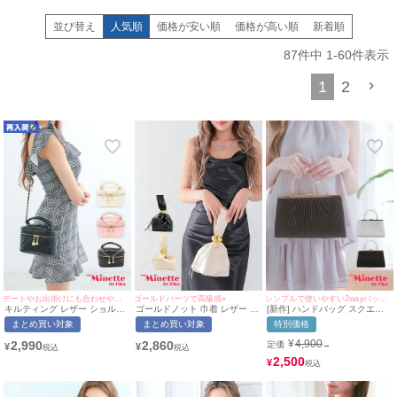
セクシーで大人な雰囲気を出したい時にはエレガントでシンプルなクラッチバ
ッグを選べば、華やかなドレススタイルにぴったり。
並び替え
人気順
価格が安い順
価格が高い順
新着順
さらにクラッチバッグは、手に持つだけでスタイリッシュで洗練された印象を
与えてくれるので、どんなシーンでも自信を持ってお出かけできます。
87
件中
1
-
60
件表示
一方で、可愛く決めたい時には、フェミニンなハンドバッグを選んで、可愛さ
1
2
全開のスタイルを作り上げることができます。
これなら、デートやカジュアルなお出かけでも、可愛く、かつ大人っぽさをキ
ープできるので、どんなシチュエーションにも対応できます。
myMinetteのバッグは、ショルダーストラップが付いていることが多く、これ
一つでショルダーバッグとしても使えるので、
手持ちと肩掛け両方の使い方が可能です。
便利で機能的なだけでなく、デザイン性にもこだわりがあり、キルティング生
地などのトレンド感ある素材を使用したものも多いため、どんなスタイルにも
マッチします。
特に、リッチ感のあるデザインや、洗練されたシンプルさで、新人キャバ嬢さ
んからベテランキャバ嬢さんまで、誰でも使いやすく、どんなコーディネート
にもぴったりフィットします。
バッグ選びに迷っている方も、myMinetteの豊富なラインアップから、自分の
スタイルにぴったりのバッグを見つけることができるはずです。
デートやお出掛けにも合わせやすい♡
ゴールドパーツで高級感⭐︎
シンプルで使いやすい2wayバッグ♡
ドレスアップにもデイリーユースにも使えるバッグが豊富に揃っており、おし
キルティング レザー ショルダ
ゴールドノット 巾着 レザー ハ
[新作] ハンドバッグ スクエア
ー バッグ | myMinette/マイミ
ンドバッグ
プリーツ ラメ チェーン 2Way
ゃれを楽しみながら、日常に華やかさをプラスできます。
まとめ買い対象
まとめ買い対象
特別価格
ネット
これで、あなたのファッションもさらにレベルアップ！
¥
4,900
2,990
2,860
定価
→
¥
¥
2,500
¥