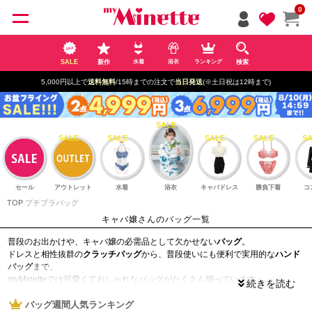
ペー
0
ジト
ップ
へ
SALE
新作
検索
水着
浴衣
ランキング
5,000円以上で
送料無料
/15時までの注文で
当日発送
(※土日祝は12時まで)
セール
アウトレット
水着
浴衣
キャバドレス
勝負下着
コ
TOP
プチプラバッグ
キャバ嬢さんのバッグ一覧
普段のお出かけや、キャバ嬢の必需品として欠かせない
バッグ
。
ドレスと相性抜群の
クラッチバッグ
から、普段使いにも便利で実用的な
ハンド
バッグ
まで、
myMinetteでは可愛くておしゃれなバッグがたくさん揃っています。
どれも、低価格で可愛いので、コストパフォーマンスも抜群！
これ一つで、毎日のコーディネートが簡単に決まります。
バッグ週間人気ランキング