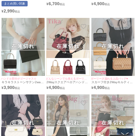
ーツ風プチプラオケージョンミ
ミニバッグ
ングバニティ2Wayミニバッグ
6,700
4,900
まとめ買い対象
¥
¥
ニバッグ[myMinette/マイミネ
ット]
2,990
¥
在庫切れ
在庫切れ
在庫切れ
ハンドル部分がゴージャス☆
どんなシーンでも使えるガーリーバック♥
ガーリーさ溢れる上品バッグ♥
キラキラストーンサテン2way
2Wayスクエアベロアハンドバ
スカーフ付き2Wayキルティン
ハンドミニバッグ
ッグ
グバッグ
3,900
4,900
4,900
¥
¥
¥
在庫切れ
在庫切れ
在庫切れ