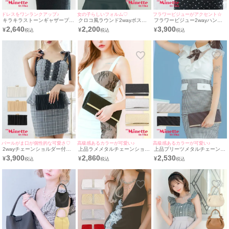
ドレスをワンランクアップ♪
女の子らしいフォルム♡
フラワービジューがアクセント☆
キラキラストーンギャザープリ
クロコ風ラウンド2wayボスト
フラワービジュー2wayハンド
ーツデザイン2wayクラッチバ
ンハンドミニバッグ
ミニバッグ
2,640
2,200
3,900
¥
¥
¥
ッグ
パールがま口が個性的な可愛さ♡
高級感あるカラーが可愛い♪
高級感あるカラーが可愛い♪
2wayチェーンショルダー付き
上品ラメメタルチェーンショル
上品プリーツメタルチェーンシ
プリーツがま口パールバッグ
ダー付き2Wayバッグ
ョルダー付き2Wayバッグ
3,900
2,860
2,530
¥
¥
¥