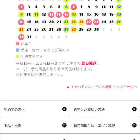
2
3
4
5
6
7
8
6
7
8
9
10
11
12
9
10
11
12
13
14
15
13
14
15
16
17
18
19
16
17
18
19
20
21
22
20
21
22
23
24
25
26
23
24
25
26
27
28
29
27
28
29
30
1
2
3
30
31
1
2
3
4
5
■
休業日
■
受注・お問い合わせ業務のみ
■
発送業務のみ
平日15時・土日祝12時までのご注文で 
即日発送。
※一部、予約商品お取り寄せ商品は除きます。

※休業日は発送致しません。

▲ キャバドレス・ドレス通販 トップページへ
初めての方へ
送料とお支払い方法
返品・交換
特定商取引法に基づく表記