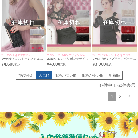
在庫切れ
在庫切れ
在庫切れ
コーデの引き立て役に♪
フロントのリボンデザインが大人可愛い♪
コーデにエレガントさをプラス♪
2wayラインストーンスクエア
2wayフロントリボンデザイン
2wayリボン×プリーツパーティ
パーティーバッグ
パーティーバッグ
ーバッグ
4,600
4,600
3,900
¥
¥
¥
並び替え
人気順
価格が安い順
価格が高い順
新着順
87
件中
1
-
60
件表示
1
2
入店・移籍準備セット