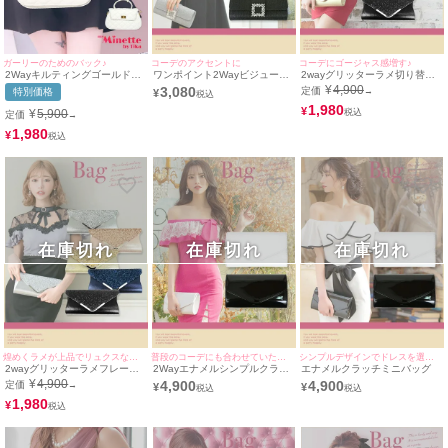
ガーリーのためのバック♪
コーデのアクセントに
コーデにゴージャス感増す♪
2Wayキルティングゴールドチ
ワンポイント2Wayビジューラ
2wayグリッターラメ切り替え
ェーン付きハンドルバッグ
メクラッチミニバック
フレームデザインミニバッグ
¥
4,900
3,080
定価
特別価格
→
¥
1,980
¥
¥
5,900
定価
→
1,980
¥
在庫切れ
在庫切れ
在庫切れ
煌めくラメが上品でリュクスな印象に♪
普段のコーデにも合わせていただける万能バッグ♪
シンプルデザインでドレスを選ばない♪
2wayグリッターラメフレーム
2Wayエナメルシンプルクラッ
エナメルクラッチミニバッグ
ミニバッグ
チミニバッグ
¥
4,900
4,900
4,900
定価
→
¥
¥
1,980
¥