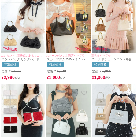
エレガントで高級感のあるミニバッグ☆
スカーフ付きのお洒落バッグ♡
高見えバッグ☆
ハンドバッグ リングハンドル
スカーフ付き 2Way ミニ ハン
ゴールドチェーンハンドル合皮
サテン プリーツ チェーン
ドバッグ
巾着2Wayミニバッグ
特別価格
特別価格
特別価格
2Way
¥
3,900
¥
4,900
¥
5,900
定価
定価
定価
→
→
→
2,980
1,000
1,000
¥
¥
¥