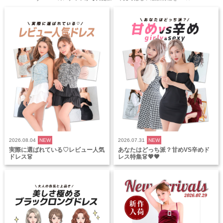
2026.08.04
NEW
2026.07.31
NEW
実際に選ばれている♡レビュー人気
あなたはどっち派？甘めVS辛めド
ドレス👗
レス特集👗💖🖤