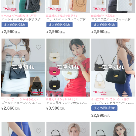
キーホルダーは取り外し可◎
高級感ある素材で高見え♪
光沢感があり高見え♪
ハートキーホルダー付きスクエ
エナメルハートストラップ付き
スクエア型ハートチャーム付き
ア2wayハンドプチプラミニバ
2wayハンドプチプラミニバッ
2wayハンドプチプラミニバッ
まとめ買い対象
まとめ買い対象
まとめ買い対象
ッグ[myMinette/マイミネット]
グ[myMinette/マイミネット]
グ[myMinette/マイミネット]
2,990
2,990
2,990
¥
¥
¥
在庫切れ
在庫切れ
在庫切れ
ゴールドチェーンが目を惹く♪
高見え＆オシャレが叶う♡
今っぽデザインでトレンド感◎
ゴールドチェーンスクエア
クロコ風ラウンド2wayハンド
シンプルワンカラーハーフムー
2wayハンドミニバッグ
ミニバッグ
ンバッグ[myMinette/マイミネ
2,860
3,900
まとめ買い対象
¥
¥
ット]
2,990
¥