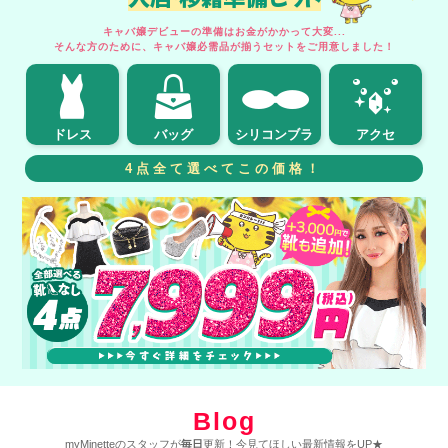
キャバ嬢デビューの準備はお金がかかって大変...
そんな方のために、キャバ嬢必需品が揃うセットをご用意しました！
ドレス
バッグ
シリコンブラ
アクセ
4点全て選べてこの価格！
Blog
myMinetteのスタッフが
毎日
更新！今見てほしい最新情報をUP★