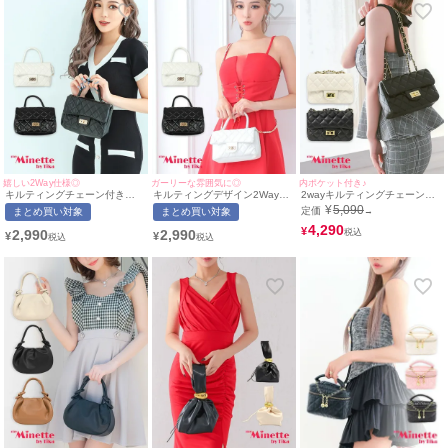
嬉しい2Way仕様◎
ガーリーな雰囲気に◎
内ポケット付き♪
キルティングチェーン付き
キルティングデザイン2Wayプ
2wayキルティングチェーンレ
2wayプチプラミニバッグ
チプラミニバッグ[myMinette/
ザーショルダーバッグ
¥
5,090
定価
まとめ買い対象
まとめ買い対象
→
[myMinette/マイミネット]
マイミネット]
4,290
¥
2,990
2,990
¥
¥