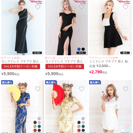
女子ウケも抜群♪
誰でも着こなしやすいデザイン♪
フラワーレースでcute❤︎
ロングドレス プチプラ 新人 タ
ロングドレス プチプラ 新人 タ
ミニドレス プチプラ 新人 袖あ
イト セクシー ラウンジ キラキ
イト オフショル スリット セク
り ワンピース 半袖 レース レ
¥
2,990
定価
SALE&半額クーポン対象
SALE&半額クーポン対象
→
ラ ワンショル 胸元隠し スナッ
シー キャミソール 谷間 リボン
ース袖 花柄 低身長 胸元隠し
ク 黒 キャバドレス (せいせい
高身長 黒 キャバドレス (せい
スクエアネック バイカラー サ
2,790
¥
5,900
5,900
¥
¥
着用/S~XLサイズ対応) |
せい着用/S~Lサイズ対応) |
ロペット風 白 黒 キャバドレス
myMinette/マイミネット
myMinette/マイミネット
(せいせい着用/M~Lサイズ対応)
| myMinette/マイミネット