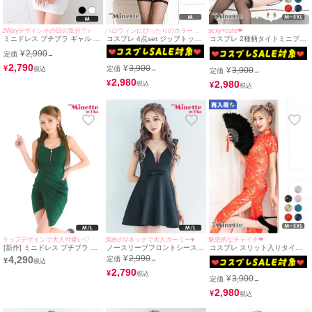
2Wayデザインその日の気分で♪
ハロウィンにぴったりのホラーコス☆
sexy×cute❤︎
ミニドレス プチプラ ギャル タ
コスプレ 4点set ジップトップ
コスプレ 2種柄タイトミニプチ
イト ジップ オフショル セクシ
スセパレートホラープチプラセ
プラセクシーチャイナドレス
¥
2,990
定価
ー ノースリーブ ラウンジ 低身
クシープリズナーガール [トッ
[1点セット] (チャイナ服)(S～
→
長 谷間 背中魅せ 2way フリル
プス+ボトムス+靴下+手錠]
XXXXXL)
2,790
¥
3,900
¥
定価
¥
3,900
→
袖 白 キャバドレス (せいせい
定価
→
着用/Mサイズ対応) |
2,980
2,980
¥
¥
myMinette/マイミネット
ラップデザインで大人可愛い♡
深めのVネックで大人ガーリー♥
魅惑的なチャイナ❤︎
[新作] ミニドレス プチプラ 新
ノースリーブフロントシースル
コスプレ スリット入りタイト
人 タイト ジップ セクシー ノ
ーウエストリボンプチプラフレ
ロングプチプラセクシーチャイ
¥
2,990
4,290
定価
→
¥
ースリーブ 低身長 谷間 背中魅
アミニドレス (Mサイズ/Lサイ
ナドレス [1点セット] (チャイナ
せ 緑 ワンカラー キャバドレス
ズ)(せいせい/キャバドレス着
2,790
服)(S～XXXXXL)
¥
¥
3,900
(みのり着用/M~Lサイズ対応) |
用)[myMinette/マイミネット]
定価
→
myMinette/マイミネット
2,980
¥