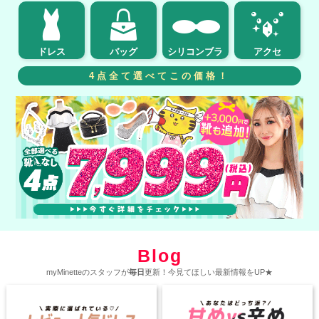
ドレス
バッグ
シリコンブラ
アクセ
4点全て選べてこの価格！
Blog
myMinetteのスタッフが
毎日
更新！今見てほしい最新情報をUP★