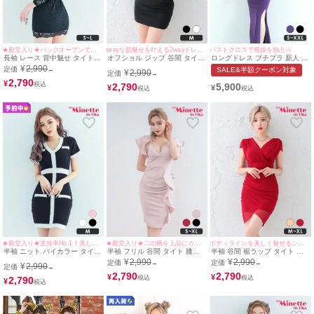
★殿堂入り★バックオープンで大胆セクシー◎
sexyな肌魅せを叶える2wayドレス♡
バストクロスで視線を独占☆
長袖 レース 背中魅せ タイト
オフショル ジップ 谷間 タイト
ロングドレス プチプラ 新人 タ
ミニドレス (せいせい着用/S~M
ミニドレス (せいせい着用/Mサ
イト スリット セクシー ラウ
¥
2,990
定価
→
SALE&半額クーポン対象
¥
2,990
定価
サイズ対応) | myMinette/マイ
イズ対応) | myMinette/マイミ
ンジ ノースリーブ 谷間 スナッ
→
ミネット
2,790
ネット
ク ワンカラー シンプル 紫 キ
¥
2,790
5,900
¥
¥
ャバドレス
★殿堂入り★支持率No.1！美しい縦ラインを叶える一着♡
★殿堂入り★二の腕を上品にカバー♪
ボディラインを美しく魅せるシンプルなドレス♡
半袖 ニット バイカラー タイト
半袖 フリル 谷間 タイト 膝丈
半袖 谷間 裾ラップ タイト ミ
ドレス (せいせい着用/Mサイズ
ドレス (せいせい着用/S~XLサ
ニドレス (せいせい着用/M~XL
¥
2,990
¥
2,990
定価
定価
→
→
¥
2,990
定価
対応) | myMinette/マイミネッ
イズ対応) | myMinette/マイミ
サイズ対応) myMinette/マイミ
→
ト
ネット
2,790
ネット
2,790
¥
¥
2,790
¥