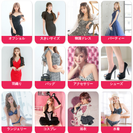
オフショル
大きいサイズ
韓国ドレス
パーティー
羽織り
バッグ
アクセサリー
シューズ
ランジェリー
コスプレ
浴衣
水着