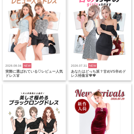
2026.08.04
NEW
2026.07.31
NEW
実際に選ばれている♡レビュー人気
あなたはどっち派？甘めVS辛めド
ドレス👗
レス特集👗💖🖤