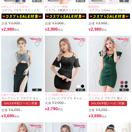
大胆なスリットがsexy♪
嬉しい7カラー展開♪
着脱簡単♪
コスプレ 7カラースリット入り
コスプレ 2種柄サイドスリット
コスプレ 2点set シンプルミニ
タイトロング丈プチプラセクシ
タイトミニセクシープチプラチ
丈プチプラガーリーナース [ワ
ーチャイナドレス [1点セット]
ャイナドレス [1点セット] (チャ
ンピース+帽子]
(チャイナ服)(S～XXXXXL)
イナ服)(S～XXXXXL)
¥
3,900
¥
3,900
¥
3,900
定価
定価
定価
→
→
→
2,980
2,980
2,980
¥
¥
¥
お腹チラ見せでセクシー♪
サイズ展開が増えました☆
美シルエットをメイク♪
ロングドレス プチプラ ギャル
ミニドレス プチプラ ギャル タ
ミニドレス プチプラ 新人 ジッ
タイト スリット セクシー キラ
イト セクシー オフショル 半袖
プ セクシー 半袖 低身長 谷間
¥
2,990
定価
SALE&半額クーポン対象
→
SALE&半額クーポン対象
キラ キャミソール 谷間 背中魅
低身長 肩あき ブラック キャバ
緑 クロス キャバドレス (せい
せ キャバドレス (せいせい着
ドレス (せいせい着用/S~XLサ
2,790
せい着用/M~Lサイズ対応) |
¥
¥
4,290
¥
4,290
定価
定価
→
→
用/Mサイズ対応) | myMinette/
イズ対応) | myMinette/マイミ
myMinette/マイミネット
マイミネット
ネット
3,690
3,690
¥
¥