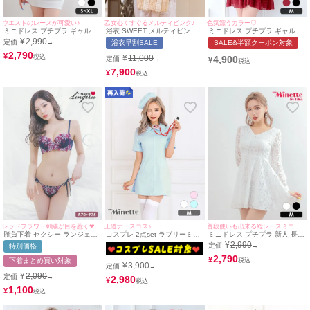
ウエストのレースが可愛い♪
乙女心くすぐるメルティピンク♪
色気漂うカラー♡
ミニドレス プチプラ ギャル タ
浴衣 SWEET メルティピンク×
ミニドレス プチプラ ギャル ワ
イト セクシー オフショル 半袖
繊細ホワイトフラワー ゆかた3
ンピース フレア セクシー キラ
¥
2,990
定価
→
浴衣早割SALE
SALE&半額クーポン対象
低身長 肩あき ウエストレース
点セット(浴衣羽織＋ワンピー
キラ 半袖 シアー シアー袖 低
切り替え ホワイト キャバドレ
2,790
ス＋兵児帯)
身長 谷間 ワインレッド キャバ
¥
¥
11,000
4,900
定価
→
¥
ス (せいせい着用/S~XLサイズ
ドレス (せいせい着用/Mサイズ
対応) | myMinette/マイミネッ
対応) | myMinette/マイミネッ
7,900
¥
ト
ト
レッドフラワー刺繍が目を惹く❤︎
王道ナースコス♪
普段使いも出来る総レースミニドレス♪
勝負下着 セクシー ランジェリ
コスプレ 2点set ラブリーミニ
ミニドレス プチプラ 新人 長袖
ー レッドフラワー刺繍デザイ
ガーリープチプラナース [ワン
袖あり ワンピース フレア セク
¥
2,990
定価
特別価格
→
ンブラ＆紐ショーツ2点セット
ピース+帽子]
シー ラウンジ レース 花柄 胸
元隠し 総レース シンプル 白
2,790
¥
下着まとめ買い対象
¥
3,900
キャバドレス (せいせい着用/M
定価
→
サイズ対応) | myMinette/マイ
¥
2,090
定価
→
2,980
¥
ミネット
1,100
¥