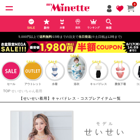
ペー
0
ジト
ップ
へ
SALE
新作
検索
水着
浴衣
ランキング
5,000円以上で
送料無料
/15時までの注文で
当日発送
(※土日祝は12時まで)
セール
アウトレット
水着
浴衣
キャバドレス
勝負下着
コ
TOP
せいせいちゃん着用
【せいせい着用】キャバドレス・コスプレアイテム一覧
モデル
せいせい