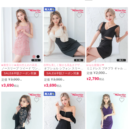
いちゃんは、ガーリーな
メイド
や
バニー
から、最旬デザインの
ミニドレス
まで
を完璧に着こなしてくれています。彼女の着こなしを参考にすれば、あなたも
最新トレンドを取り入れつつ、自分の魅力を最大限に引き出せること間違いな
しです！
★殿堂入り★露出控えめの高見えワンピース♡
谷間を美しく魅せる肩あきデザイン！
sexyお腹魅せ❤︎
ノースリーブ ツイード ワンピ
オフショル シフォン スリーブ
ミニドレス プチプラ ギャル タ
ース フレア ミニドレス
タイト ミニドレス (せいせい着
イト セクシー 半袖 シアー袖
¥
2,990
定価
SALE&半額クーポン対象
SALE&半額クーポン対象
→
Luvique (せいせい着用/S~Lサ
用/S~XLサイズ対応)
谷間 ウエストカット 黒 キャバ
イズ対応) | myMinette/マイミ
myMinette | マイミネット
ドレス (せいせい着用/M~Lサイ
2,790
¥
¥
3,900
¥
3,900
定価
定価
→
→
ネット
ズ対応) | myMinette/マイミネ
ット
3,690
3,690
¥
¥