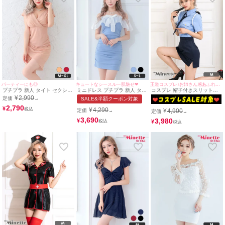
パーティーにも◎
キュートなシースルー肌魅せ❤︎
王道コスプレ♪お姉さん感あふれるミニスカポリス登場♪
プチプラ 新人 タイト セクシー
ミニドレス プチプラ 新人 タイ
コスプレ 帽子付きスリットブ
ラウンジ 半袖 シアー 低身長
ト オフショル キャミソール シ
ルーセクシープチプラポリス
¥
2,990
定価
→
SALE&半額クーポン対象
谷間 カシュクール風 ベージュ
アー 低身長 胸元隠し リボン
[4点セット] (トップス/スカー
キャバドレス (せいせい着
2,790
水色 キャバドレス (せいせい着
ト/帽子/ネクタイ)
¥
¥
4,290
定価
¥
4,900
→
定価
→
用/M~XLサイズ対応) |
用/S~Lサイズ) | myMinette/マ
myMinette/マイミネット
イミネット
3,690
3,980
¥
¥