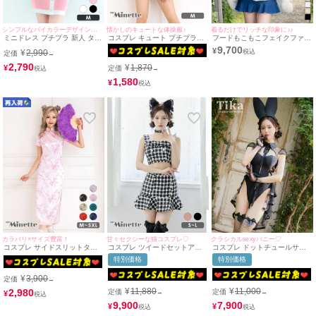
シンプルなバイカラーデザインのミニドレス♪
懐かしのキュートな体操服♪
着るだけでリッチな印象に♪♪
ミニドレス プチプラ 新人 タイ
コスプレ キュート プチプラス
フードもこもこフェイクファー
ト ニット 半袖 胸元隠し ピン
クールガーリー体操服 [2点セ
デザイン大判ケープショール
9,700
¥
¥
2,990
定価
ク ウエストライン Vネック フ
ット] (トップス/ボトムス)
(せいせい/羽織り着用)
→
ロントボタン キャバドレス (せ
2,790
¥
1,870
¥
定価
→
いせい着用/Mサイズ対応) |
myMinette/マイミネット
1,580
¥
カラバリ×サイズ豊富！
甘々セクシーな猫コスプレ♡
クラシカルsexyバニー♡
コスプレ サイドスリットタイ
コスプレ ツイードセットアッ
コスプレ ドットチュールサイ
トロングプチプラセクシーチャ
プへそ出し千鳥柄フレアスカー
ドレースアップセクシーハイレ
特別価格
特別価格
イナドレス [1点セット] (チャイ
トガーリー猫アニマル [4点セ
グペアバニー [5点セット] (ワン
ナ服)(S～XXXXXL)
ット] (トップス/スカート/カチ
ピース/カチューシャ/グローブ/
¥
3,900
ューシャ/チョーカー)(S～L)
ラップスカート/ニーハイソッ
定価
→
クス)
¥
11,880
¥
11,000
2,980
定価
定価
→
→
¥
9,900
7,900
¥
¥