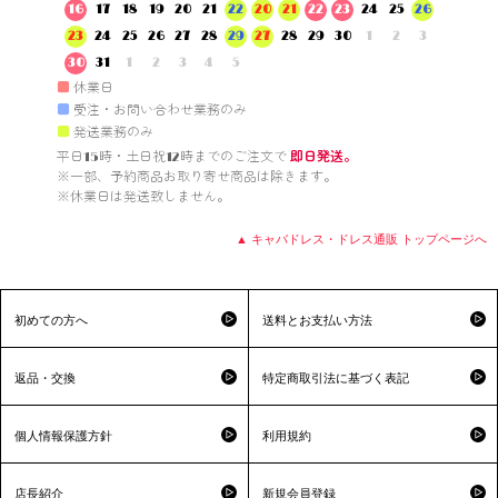
16
17
18
19
20
21
22
20
21
22
23
24
25
26
23
24
25
26
27
28
29
27
28
29
30
1
2
3
30
31
1
2
3
4
5
■
休業日
■
受注・お問い合わせ業務のみ
■
発送業務のみ
平日15時・土日祝12時までのご注文で 
即日発送。
※一部、予約商品お取り寄せ商品は除きます。

※休業日は発送致しません。

▲ キャバドレス・ドレス通販 トップページへ
初めての方へ
送料とお支払い方法
返品・交換
特定商取引法に基づく表記
個人情報保護方針
利用規約
店長紹介
新規会員登録