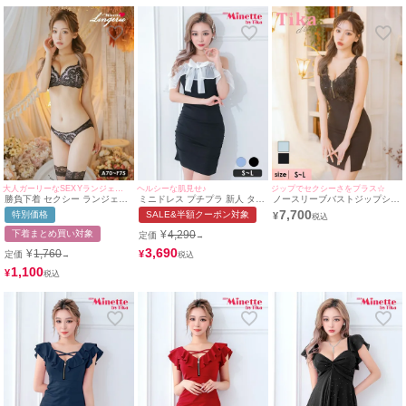
大人ガーリーなSEXYランジェリー♥
ヘルシーな肌見せ♪
ジップでセクシーさをプラス☆
勝負下着 セクシー ランジェリ
ミニドレス プチプラ 新人 タイ
ノースリーブバストジップシー
ー スカラップリーフ刺繍レー
ト オフショル キャミソール シ
スルーフラワー刺繍切り替えス
7,700
特別価格
SALE&半額クーポン対象
¥
スソフトワイヤーブラ＆シアー
アー 低身長 胸元隠し リボン
トレッチサイドスリットタイト
ショーツ2点セット
シフォン ガーリー 黒 キャバド
ミニドレス (Sサイズ～Lサイ
下着まとめ買い対象
¥
4,290
定価
→
レス (せいせい着用/S~Lサイズ)
ズ) (せいせい/キャバドレス着
| myMinette/マイミネット
用) [Tika/ティカ]
3,690
¥
1,760
¥
定価
→
1,100
¥