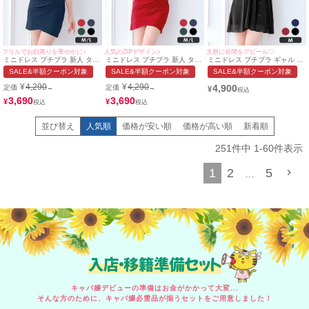
フリルでお顔周りを華やかに♪
人気のZIPデザイン♪
大胆に谷間をアピール♡
ミニドレス プチプラ 新人 タイ
ミニドレス プチプラ 新人 タイ
ミニドレス プチプラ ギャル ワ
ト 半袖 低身長 谷間 フリル袖
ト ジップ セクシー ラウンジ
ンピース フレア セクシー キラ
SALE&半額クーポン対象
SALE&半額クーポン対象
SALE&半額クーポン対象
ネイビー キャバドレス (せいせ
谷間 低身長 赤 キャバドレス
キラ 半袖 シアー シアー袖 低
い着用/M~Lサイズ対応) |
(せいせい着用/M~Lサイズ対応)
身長 谷間 ギャザー フリル 黒
¥
4,290
¥
4,290
4,900
定価
定価
→
→
¥
myMinette/マイミネット
| myMinette/マイミネット
キャバドレス (せいせい着用/M
サイズ対応) | myMinette/マイ
3,690
3,690
¥
¥
ミネット
並び替え
人気順
価格が安い順
価格が高い順
新着順
251
件中
1
-
60
件表示
1
2
5
…
入店・移籍準備セット
キャバ嬢デビューの準備はお金がかかって大変...
そんな方のために、キャバ嬢必需品が揃うセットをご用意しました！