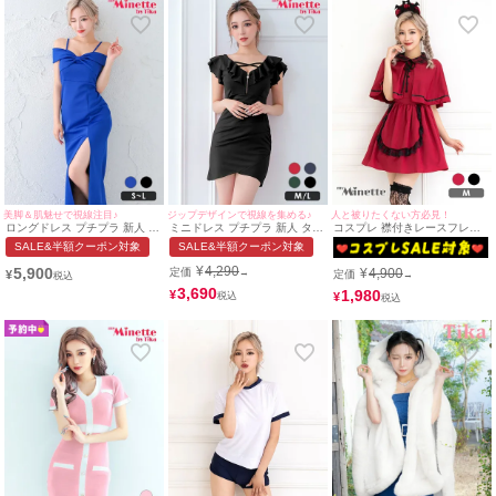
美脚＆肌魅せで視線注目♪
ジップデザインで視線を集める♪
人と被りたくない方必見！
ロングドレス プチプラ 新人 タ
ミニドレス プチプラ 新人 タイ
コスプレ 襟付きレースフレア
イト オフショル スリット セク
ト ジップ ラウンジ 半袖 低身
プチプラガーリーメイド [2点
SALE&半額クーポン対象
SALE&半額クーポン対象
シー キャミソール 谷間 リボン
長 谷間 ネイビー (せいせい着
セット] (メイド服/カチューシ
青 キャバドレス (せいせい着
用/M~Lサイズ対応) |
ャ)
¥
4,290
5,900
定価
¥
4,900
→
¥
定価
→
用/S~Lサイズ対応) |
myMinette/マイミネット
myMinette/マイミネット
3,690
1,980
¥
¥