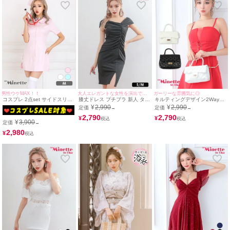
男性ウケMAX！！
大人エレガントな女性を演出できる美ラインドレス♪
ガーリーな雰囲気に◎
コスプレ 2点set サイドスリッ
膝丈ドレス プチプラ 新人 タイ
キルティングデザイン2Wayプ
トセクシーミニプチプラナース
ト スリット セクシー ラウンジ
チプラミニバッグ[myMinette/
¥
2,990
¥
2,990
定価
定価
→
→
[ワンピース+帽子]
ワンショル 低身長 胸元隠し
マイミネット]
スナック 縦シャーリング 黒 キ
2,790
2,790
¥
¥
¥
3,900
ャバドレス (せいせい着用/S~M
定価
→
サイズ対応) | myMinette/マイ
2,980
¥
ミネット