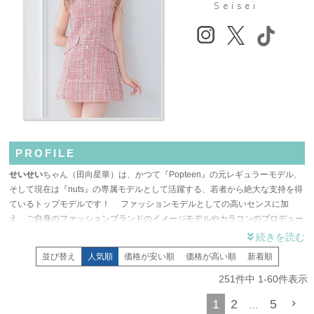
Seisei
PROFILE
せいせい
ちゃん（田向星華）は、かつて『Popteen』の元レギュラーモデル、
そして現在は『nuts』の専属モデルとして活躍する、若者から絶大な支持を得
ているトップモデルです！ ファッションモデルとしての高いセンスに加
え、ご自身のファッションブランドのイメージモデルやカラコンのプロデュー
スも手がけており、トレンドへのアンテナは常に最先端。可愛らしさ、セクシ
ーさ、そしてクールさを併せ持つ、変幻自在の着こなしが最大の魅力です。
並び替え
人気順
価格が安い順
価格が高い順
新着順
雑誌、イベント、グラビアと多岐にわたる活躍で証明された彼女の
着回し力
と
スタイル
は、まさにファッションアイコン！ myMinetteでは、普段のキャバ
251
件中
1
-
60
件表示
クラやラウンジで周囲と差をつける
キャバドレス
はもちろん、
ハロウィン
やイ
1
2
5
…
ベントで主役になれる可愛い
コスプレ
を豊富に取り揃えています。 せいせ