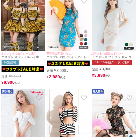
オフショルでセクシーな鬼♡
SNS映え間違いなし♪
計算された細見えドレス♪
コスプレ オフショルへそ出し
コスプレ 2種デザインタイトミ
ミニドレス プチプラ 新人 タイ
サスペンダーガーリーフレアス
ニ丈セクシープチプラチャイナ
ト ラウンジ ワンショル 半袖
特別価格
SALE&半額クーポン対象
カートペア鬼アニマル [6点セ
ドレス [1点セット] (チャイナ
低身長 胸元隠し 同伴 ベージュ
ット] (トップス/スカート/角/チ
服)(S～XXXXXL)
キャバドレス (せいせい着
¥
3,900
定価
→
¥
3,900
ョーカー/カフス/レッグカバー)
用/S~XLサイズ対応) |
定価
→
(S～L)
myMinette/マイミネット
3,690
¥
¥
9,900
2,980
定価
→
¥
6,900
¥