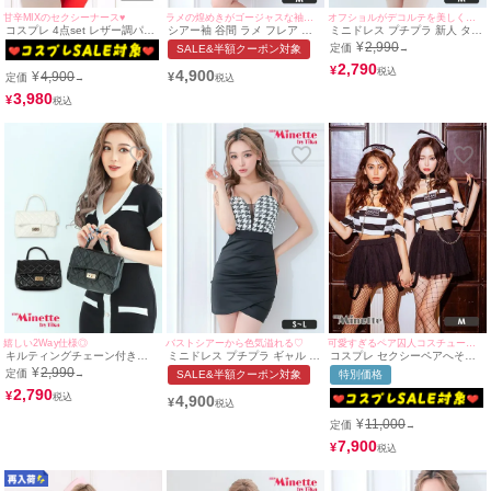
甘辛MIXのセクシーナース♥
ラメの煌めきがゴージャスな袖ありドレス♡
オフショルがデコルテを美しく演出♪
コスプレ 4点set レザー調パイ
シアー袖 谷間 ラメ フレア ミ
ミニドレス プチプラ 新人 タイ
ピングタイトミニブラックプチ
ニドレス (せいせい着用/Mサイ
ト 長袖 袖あり オフショル レ
¥
2,990
定価
SALE&半額クーポン対象
→
プラセクシーナース [ナース服
ズ対応) | myMinette/マイミネ
ース 花柄 低身長 胸元隠し 同
+帽子+靴下+ベルト]
ット
伴 清楚 白 キャバドレス (せい
2,790
¥
4,900
¥
4,900
¥
定価
→
せい着用/Mサイズ対応) |
myMinette/マイミネット
3,980
¥
嬉しい2Way仕様◎
バストシアーから色気溢れる♡
可愛すぎるペア囚人コスチューム❤︎
キルティングチェーン付き
ミニドレス プチプラ ギャル タ
コスプレ セクシーペアへそ出
2wayプチプラミニバッグ
イト セクシー キャミソール 低
しサスペンダー付きチュールフ
¥
2,990
定価
→
SALE&半額クーポン対象
特別価格
[myMinette/マイミネット]
身長 谷間 千鳥格子柄 白 黒 モ
レアスカート囚人 [4点セット]
2,790
ノトーン キャバドレス (せいせ
(トップス/スカート/帽子/チョ
¥
4,900
¥
い着用/S~Lサイズ対応) |
ーカー&カフス)
myMinette/マイミネット
¥
11,000
定価
→
7,900
¥