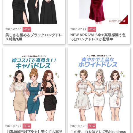
2026.07.30
NEW
2026.07.29
NEW
美しさを極めるブラックロングドレ
NEW ARRIVALS💎✨高級感漂う色
ス特集🐈‍⬛
っぽロングドレスが登場❤️
2026.07.27
NEW
2026.07.23
NEW
【¥5,000円以下💸✨】安くても高見
この夏、白を味方に♡White dress