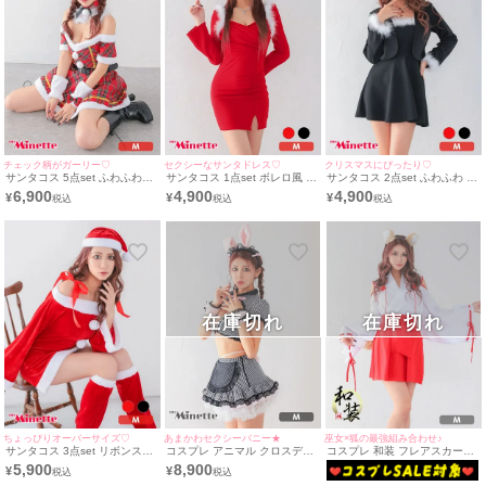
チェック柄がガーリー♡
セクシーなサンタドレス♡
クリスマスにぴったり♡
サンタコス 5点set ふわふわガ
サンタコス 1点set ボレロ風 長
サンタコス 2点set ふわふわ フ
ーリーチェック サンタ コスプ
袖 ふわふわ タイト スリット
レア キャミソール サンタドレ
6,900
4,900
4,900
¥
¥
¥
レ [ワンピース+サンタ帽子+つ
サンタドレス (Mサイズ)
ス [ワンピース+ボレロ]（Mサ
け襟+アームアクセ+ベルト](M
イズ）
サイズ)
在庫切れ
在庫切れ
ちょっぴりオーバーサイズ♡
あまかわセクシーバニー★
巫女×狐の最強組み合わせ♪
サンタコス 3点set リボンスト
コスプレ アニマル クロスデザ
コスプレ 和装 フレアスカート
ラップ オフショル プチプラ サ
イン メイド バストカット ギン
アニマル 巫女 狐 リボン 体型
5,900
8,900
¥
¥
ンタ コスプレ [ワンピース+帽
ガムチェック セクシー バニー
カバー [4点セット] (トップス/