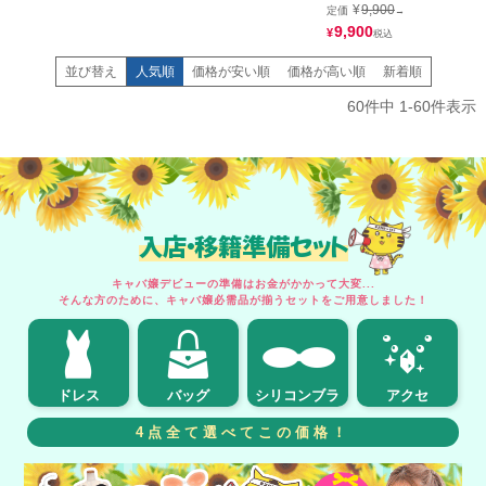
子+レッグウォーマー]
ガール ハロウィンコスプレ6点
スカート/カチューシャ/しっぽ
¥
9,900
定価
→
セット [ジャケット+ブラトッ
ブローチ)
プ＋スカート＋カチューシャ＋
9,900
¥
カフス＋透明ストラップ]
並び替え
人気順
価格が安い順
価格が高い順
新着順
60
件中
1
-
60
件表示
入店・移籍準備セット
キャバ嬢デビューの準備はお金がかかって大変...
そんな方のために、キャバ嬢必需品が揃うセットをご用意しました！
ドレス
バッグ
シリコンブラ
アクセ
4点全て選べてこの価格！