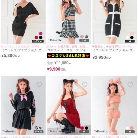
ウエストリボンでスタイルアップ♡
かわいいを最大限に表現した猫コス♡
★殿堂入り★支持率No.1！バイカラーデザインで細見えが叶うミニドレス♪
ミニドレス プチプラ 新人 タイ
コスプレ ノースリーブ ツイー
ミニドレス プチプラ 新人 タイ
ト ワンピース セクシー 半袖
ド セットアップ アニマル 猫
ト ニット 半袖 胸元隠し 黒 バ
5,390
¥
2,990
低身長 谷間 ウエストリボン ス
千鳥柄 フレアスカート[4点セ
イカラーフェイクポケット Vネ
¥
ナック シンプル Vネック ブラ
ット] (トップス/スカート/カチ
ック シンプル キャバドレス
¥
11,880
定価
→
ック キャバドレス (波北かほ着
ューシャ/チョーカー)(S～L)
(波北かほ着用/Mサイズ対応) |
用/S~XXXLサイズ対応) |
myMinette/マイミネット
9,900
¥
myMinette/マイミネット
クールなドラゴン刺繍がポイント☆
コスプレっぽくない！初心者さんにおすすめ☆
愛くるしさ100点の愛されバニーコス♡