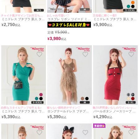
チャイナ風デザインでお目立ち確定☆
おしゃれ可愛い♡
主役級に輝く一着!!
ミニドレス プチプラ 新人 タイ
コスプレ リボン ツイード ミニ
ミニドレス プチプラ 新人 タイ
ト ワンピース ホルターネック
スカ キャミソール プチプラ ガ
ト ラウンジ ワンショル 低身長
2,750
5,900
¥
¥
セクシー ラウンジ 低身長 胸元
ーリー ねこ[3点セット] (トップ
胸元隠し 肩あき フリル デコル
隠し スナック チャイナドレス
ス/スカート/カチューシャ)(Mサ
テ アシメ 黒 キャバドレス (波
¥
5,900
定価
→
風 黒 キャバドレス (波北かほ
イズ)
北かほ着用/S~XXXL対応) |
着用/M~Lサイズ対応) |
myMinette/マイミネット
3,980
¥
myMinette/マイミネット
自然なスタイルアップを叶える♪
被らない個性的デザイン♡
魅力UP間違いなしのワインレッドカラー
ミニドレス プチプラ 新人 ワン
ロングテールドレス プチプラ
パールボタン ノースリーブ セ
ピース ラウンジ 半袖 低身長
ギャル ワンピース セクシー シ
クシー 無地 フェイクポケット
5,390
5,390
4,290
¥
¥
¥
胸元隠し スナック 同伴 Vネッ
アー チュール 低身長 谷間 背
タイト ミニドレス(Sサイズ～
ク 緑 キャバドレス （波北かほ
中魅せ 茶色 キャバドレス (波
XLサイズ) (波北かほ/キャバド
着用/S~XXXLサイズ対応） |
北かほ着用/Mサイズ対応) |
レス着用) [myMinette/マイミネ
myMinette/マイミネット
myMinette/マイミネット
ット]