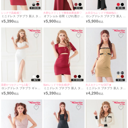
シックで高級感♡
大胆なスリットで脚長効果抜群♡
お目立ちレッドで視線独占♪
ミニドレス プチプラ 新人 タイ
オフショル 谷間 くびれ透け タ
ロングドレス プチプラ 新人 タ
ト 半袖 低身長 谷間 ワインレ
イト ロングドレス (波北かほ着
イト セクシー スリット ノース
5,390
5,900
5,900
¥
¥
¥
ッド 黒 バイカラー シンプル
用/S~Lサイズ対応) |
リーブ 谷間 黒 高身長 キャバ
キャバドレス (波北かほ着
myMinette/マイミネット
ドレス (波北かほ着用/M~XLサ
用/S~XXXLサイズ対応) |
イズ対応) | myMinette/マイミ
myMinette/マイミネット
ネット
清楚かつセクシーな1着♡
強めレッドで存在感UP♡
大人セクシーをGET★
ロングドレス プチプラ ギャル
ミニドレス プチプラ 新人 タイ
ミニドレス プチプラ 新人 タイ
タイト オフショル スリット セ
ト ワンピース セクシー ラウン
ト キャミソール 低身長 胸元隠
5,900
5,390
4,290
¥
¥
¥
クシー ラウンジ レース 谷間
ジ 半袖 低身長 ウエストカット
し パールボタン セクシー フェ
背中魅せ 白 キャバドレス (波
スクエアネック スナック ワイ
イクポケット 無地 ベージュ キ
北かほ着用/M〜Lサイズ対応) |
ンレッド キャバドレス (波北か
ャバドレス (波北かほ着
myMinette/マイミネット
ほ着用/S~XXXLサイズ対応) |
用/S~XLサイズ対応) |
myMinette/マイミネット
myMinette/マイミネット