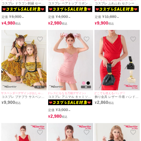
コスプレ ドラゴン刺繍 セーラ
コスプレ ベアトップ リボン タ
コスプレ ふわふわ セクシー セ
ー制服 ミニ スカート ペア 長
イト ミニ セクシー ねこ[2点セ
ットアップ ベアトップ アニマ
袖 [4点セット] (セーラー服上
ット] (ワンピース/カチューシ
ル バニー [5点セット] (トップ
下/スカーフ/ソックス)(S～
ャ)(Mサイズ)
ス/ボトム/カチューシャ/アーム
¥
6,900
¥
4,900
¥
11,880
定価
定価
定価
→
→
→
XXL)
カバー/レッグカバー)
4,980
2,980
9,900
¥
¥
¥
サスペンダーデザインがおしゃれ♡
ドレスにもなる万能デザイン♪
どこでも使えるバッグ♡
コスプレ プチプラ サスペンダ
コスプレ アニマル キャミソー
飾り金具 レザー 巾着 ハンドバ
ー オフショル へそ出し ガーリ
ル パール タイトスカート 猫コ
ッグ
9,900
2,860
¥
¥
ー フレアスカート ペア 鬼 ア
ス
ニマル [6点セット] (トップス/
¥
3,900
定価
→
スカート/角/チョーカー/カフ
ス/レッグカバー)(S～L)
2,980
¥