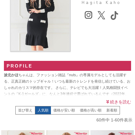
Hagita Kaho
PROFILE
波北かほ
ちゃんは、ファッション雑誌『nuts』の専属モデルとしても活躍す
る、正真正銘のトップギャル！いつも最新のトレンドを発信し続けている、お
しゃれのカリスマ的存在です。 さらに、テレビでも大活躍！人気格闘技イベ
ントの「K-1ガールズ」に、なんと3年連続で選ばれているんです（2022年、
2023年、2024年）。 リングで見せる引き締まった健康的な美しさは、本当に
カッコいいですよね！ ABEMAの恋愛リアリティ番組『シャッフルアイランド
並び替え
人気順
価格が安い順
価格が高い順
新着順
6』でも、その飾らない愛されキャラで視聴者をメロメロにしました。 雑誌、
ランウェイ、テレビ…どこにいても輝く、誰もが注目する存在なんです！
60
件中
1
-
60
件表示
myMinetteでは、普段のキャバクラやラウンジで着られる
キャバドレス
はもち
ろん、
ハロウィン
やイベントで目立てる可愛いコスプレも豊富！ かほちゃん