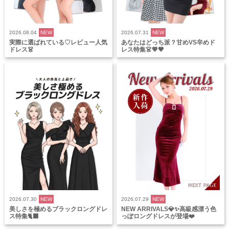
2026.08.04
NEW
2026.07.31
NEW
実際に選ばれている♡レビュー人気
あなたはどっち派？甘めVS辛めド
ドレス👗
レス特集👗💖🖤
2026.07.30
NEW
2026.07.29
NEW
美しさを極めるブラックロングドレ
NEW ARRIVALS💎✨高級感漂う色
ス特集🐈‍⬛
っぽロングドレスが登場❤️