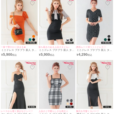
は、定番の
バニー
やメイドから、トレンドのチャイナ風ドレスまで、様々な
コ
スプレ
を着こなしてくれています。 かほちゃんの着こなしを参考にすれば、
あなたも最高に可愛く、そして自信を持って輝けること間違いなし！
一枚で華やかに決まる★
落ち着きのある上品スタイル♪
誘惑ムード漂うミニドレス♡
ミニドレス プチプラ 新人 タイ
ミニドレス プチプラ 新人 タイ
ミニドレス プチプラ 新人 タイ
ト ラウンジ ワンショル 低身長
ト ワンピース 半袖 低身長 胸
ト ワンピース 半袖 ドット柄
5,900
5,900
4,290
¥
¥
¥
胸元隠し 肩あき フリル デコル
元隠し リボン グレー 黒 キャ
低身長 胸元隠し スナック カシ
テ オレンジ キャバドレス (波
バドレス (波北かほ着
ュクール風 黒 キャバドレス
北かほ着用/S~XXXL対応) |
用/S~XXLサイズ対応) |
(波北かほ着用/S~XXXLサイズ
myMinette/マイミネット
myMinette/マイミネット
対応) | myMinette/マイミネッ
ト
レースから覗く肌がセクシー♡
上品さと可愛らしさを両立☆
胸元を可愛くカバー♡