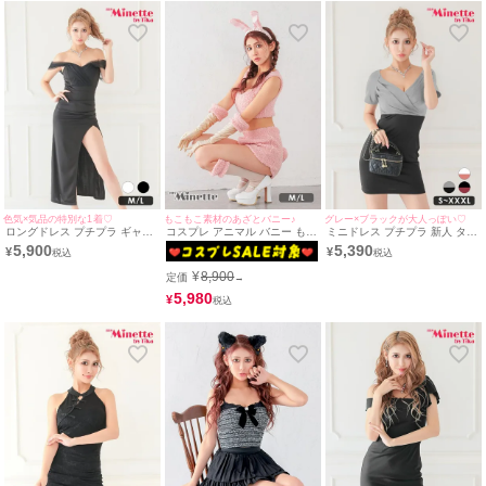
色気×気品の特別な1着♡
もこもこ素材のあざとバニー♪
グレー×ブラックが大人っぽい♡
ロングドレス プチプラ ギャル
コスプレ アニマル バニー もこ
ミニドレス プチプラ 新人 タイ
タイト オフショル スリット セ
もこ ランジェリー風 ペア [5点
ト 半袖 低身長 谷間 グレー 黒
5,900
5,390
¥
¥
クシー ラウンジ レース 谷間
セット] (トップス/パンツ/手袋/
バイカラー シンプル ガーリー
背中魅せ 2way 黒 キャバドレ
カチューシャ/ソックス)(M～L)
キャバドレス (波北かほ着
¥
8,900
定価
→
ス (波北かほ着用/M〜Lサイズ
用/S~XXXLサイズ対応) |
対応) | myMinette/マイミネッ
myMinette/マイミネット
5,980
¥
ト