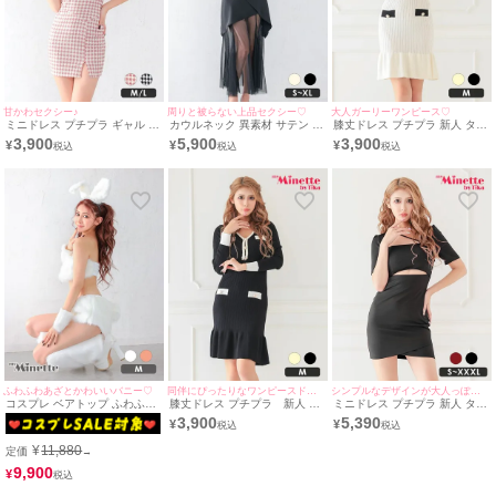
甘かわセクシー♪
周りと被らない上品セクシー♡
大人ガーリーワンピース♡
ミニドレス プチプラ ギャル タ
カウルネック 異素材 サテン シ
膝丈ドレス プチプラ 新人 タイ
イト ツイード 韓国ドレス セク
フォン シースルー キャミソ
ト 長袖 ワンピース ニット 韓
3,900
5,900
3,900
¥
¥
¥
シー キャミソール 低身長 ピン
ール 谷間魅せ フレア ロングド
国 マーメイド 低身長 胸元隠し
ク キャバドレス (波北かほ着
レス(S~XLサイズ) (波北かほ/キ
同伴 アイボリー キャバドレス
用/Mサイズ対応) | myMinette/
ャバドレス着用) [myMinette/マ
(波北かほ着用/Mサイズ対応) |
マイミネット
イミネット]
myMinette/マイミネット
ふわふわあざとかわいいバニー♡
同伴にぴったりなワンピースドレス!
シンプルなデザインが大人っぽい♡
コスプレ ベアトップ ふわふわ
膝丈ドレス プチプラ 新人 タ
ミニドレス プチプラ 新人 タイ
アニマル セクシー バニー [5
イト 長袖 ワンピース ニット
ト ワンピース セクシー ラウン
3,900
5,390
¥
¥
点セット] (トップス/ボトム/カ
韓国 マーメイド 低身長 胸元隠
ジ 半袖 低身長 ウエストカット
チューシャ/アームカバー/レッ
し 同伴 フリル バイカラー 黒
スクエアネック スナック スト
¥
11,880
定価
→
グカバー)
キャバドレス (波北かほ着用/M
ラップデザイン 黒 キャバドレ
サイズ対応) | myMinette/マイ
ス (波北かほ着用/S~XXXLサイ
9,900
¥
ミネット
ズ対応) | myMinette/マイミネ
ット