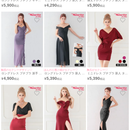
ロングドレス プチプラ ギャル
ミニドレス プチプラ 新人 タイ
膝丈ドレス プチプラ 新人 タイ
タイト スリット セクシー ラウ
ト キャミソール チェック柄 低
ト スリット オフショル セクシ
5,900
4,290
5,900
¥
¥
¥
ンジ キャミソール シアー 花柄
身長 胸元隠し パールボタン ガ
ー ラウンジ 低身長 胸元隠し
谷間 背中魅せ 黒 キャバドレス
ーリー モノトーン 白 キャバド
同伴 バイカラー フリル 白 黒
(波北かほ着用/S〜XXLサイズ
レス (波北かほ着用/S~XLサイ
キャバドレス (波北かほ着
対応) | myMinette/マイミネッ
ズ対応) | myMinette/マイミネ
用/S~Lサイズ対応) |
ト
ット
myMinette/マイミネット
魅惑のセクシーデザイン♡
ほんのり透け感がセクシー♡
胸元がセクシー♡
ロングドレス プチプラ 派手 タ
ロングドレス プチプラ 新人 ワ
ミニドレス プチプラ 新人 タイ
イト キャミソール シアー シー
ンピース オフショル フレア シ
ト セクシー 半袖 低身長 谷間
4,900
5,390
5,390
¥
¥
¥
スルー 谷間 背中魅せ ブローチ
アー シフォン 谷間 2way 黒 キ
ウエストリボン スナック シン
フリル 紫 キャバドレス (波北
ャバドレス (波北かほ着用/Mサ
プル Vネック ワインレッド キ
かほ着用/M~L対応)
イズ対応) | myMinette/マイミ
ャバドレス (波北かほ着
|myMinette/マイミネット
ネット
用/S~XXXLサイズ対応) |
myMinette/マイミネット