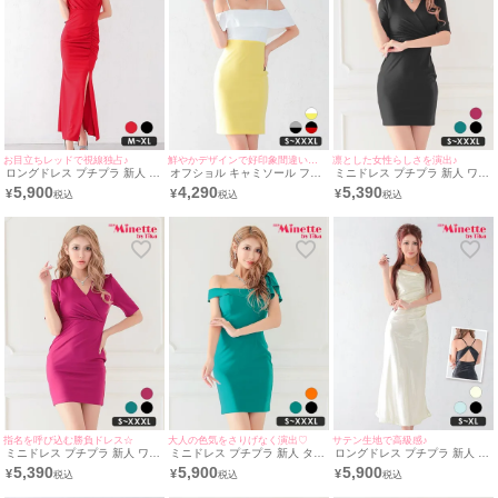
お目立ちレッドで視線独占♪
鮮やかデザインで好印象間違いなし♪
凛とした女性らしさを演出♪
ロングドレス プチプラ 新人 タ
オフショル キャミソール フリ
ミニドレス プチプラ 新人 ワン
イト セクシー スリット ノース
ル 肩あき ウエスト切り替え タ
ピース ラウンジ 半袖 低身長
5,900
4,290
5,390
¥
¥
¥
リーブ 谷間 赤 キャバドレス
イト ミニドレス(Sサイズ～
胸元隠し スナック 同伴 Vネッ
(波北かほ着用/M~XLサイズ対
XXLサイズ) (波北かほ/キャバ
ク シンプル ワンカラー 黒 キ
応) | myMinette/マイミネット
ドレス着用) [myMinette/マイミ
ャバドレス （波北かほ着
ネット]
用/S~XXXLサイズ対応） |
myMinette/マイミネット
指名を呼び込む勝負ドレス☆
大人の色気をさりげなく演出♡
サテン生地で高級感♪
ミニドレス プチプラ 新人 ワン
ミニドレス プチプラ 新人 タイ
ロングドレス プチプラ 新人 タ
ピース ラウンジ 半袖 低身長
ト ラウンジ ワンショル 低身
イト セクシー ラウンジ キャミ
5,390
5,900
5,900
¥
¥
¥
胸元隠し スナック 同伴 ピンク
長 胸元隠し 肩あき フリル 緑
ソール 背中魅せ スナック ドレ
キャバドレス （波北かほ着
キャバドレス (波北かほ着
ープ サテン アイボリー キャバ