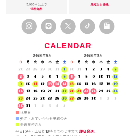
5,000円以上で
最短当日発送
送料無料
CALENDAR
2026年8月
2026年9月
日
月
火
水
木
金
土
日
月
火
水
木
金
土
26
27
28
29
30
31
1
30
31
1
2
3
4
5
2
3
4
5
6
7
8
6
7
8
9
10
11
12
9
10
11
12
13
14
15
13
14
15
16
17
18
19
16
17
18
19
20
21
22
20
21
22
23
24
25
26
23
24
25
26
27
28
29
27
28
29
30
1
2
3
30
31
1
2
3
4
5
■
休業日
■
受注・お問い合わせ業務のみ
■
発送業務のみ
平日15時・土日祝12時までのご注文で 
即日発送。