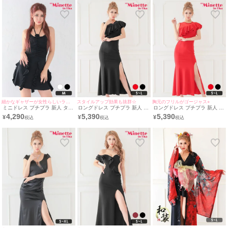
用/S~XXXLサイズ対応） |
用/S~XXXL対応) | myMinette/
ドレス (波北かほ着用/S~XLサ
myMinette/マイミネット
マイミネット
イズ対応) | myMinette/マイミ
ネット
細かなギャザーが女性らしいラインを演出♡
スタイルアップ効果も抜群☆
胸元のフリルがゴージャス⭐︎
ミニドレス プチプラ 新人 タイ
ロングドレス プチプラ 新人 タ
ロングドレス プチプラ 新人 タ
ト ワンピース ラウンジ キャミ
イト スリット セクシー ラウン
イト スリット セクシー ラウン
4,290
5,390
5,390
¥
¥
¥
ソール 低身長 胸元隠し 背中魅
ジ ノースリーブ 半袖 胸元隠し
ジ ノースリーブ 半袖 胸元隠し
せ 薔薇 フリル 黒 キャバドレ
肩あき スナック フリル 黒 キ
肩あき スナック 赤 キャバドレ
ス （みのり着用/Mサイズ対
ャバドレス (波北かほ着用/S~L
ス (波北かほ着用/S~Lサイズ対
応） | myMinette/マイミネット
サイズ対応) | myMinette/マイ
応) | myMinette/マイミネット
ミネット