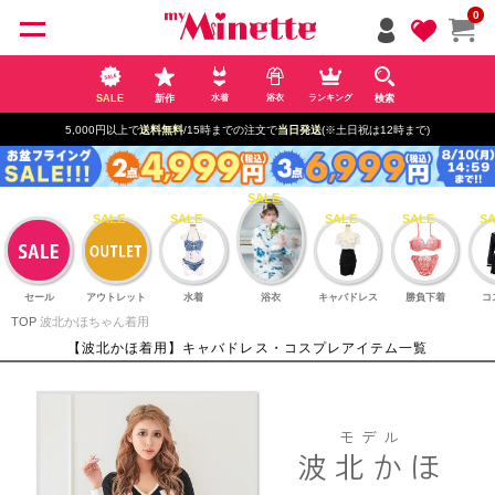
ペー
0
ジト
ップ
へ
SALE
新作
検索
水着
浴衣
ランキング
新規登録で最大
2500円OFF!
セール
アウトレット
水着
浴衣
キャバドレス
勝負下着
コ
TOP
波北かほちゃん着用
【波北かほ着用】キャバドレス・コスプレアイテム一覧
モデル
波北かほ