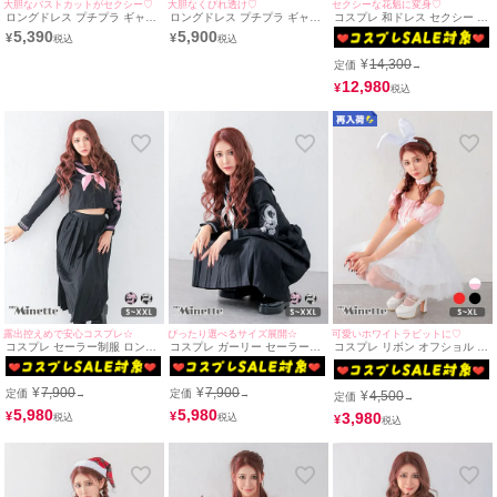
大胆なバストカットがセクシー♡
大胆なくびれ透け♡
セクシーな花魁に変身♡
ロングドレス プチプラ ギャル
ロングドレス プチプラ ギャル
コスプレ 和ドレス セクシー 花
タイト スリット セクシー ラウ
タイト オフショル セクシー ラ
魁 長袖 体型カバー ロング丈 3
5,390
5,900
¥
¥
ンジ 半袖 谷間 バストシースル
ウンジ 谷間 くびれ透け ハート
点セット (着物ドレス/帯2種類)
ー 黒 キャバドレス (波北かほ
カット フリル 黒 キャバドレス
¥
14,300
定価
→
着用/S~XLサイズ対応) |
(波北かほ着用/S~Lサイズ対応)
myMinette/マイミネット
| myMinette/マイミネット
12,980
¥
露出控えめで安心コスプレ☆
ぴったり選べるサイズ展開☆
可愛いホワイトラビットに♡
コスプレ セーラー制服 ロング
コスプレ ガーリー セーラー制
コスプレ リボン オフショル ふ
ドラゴン刺繍 体型カバー ガー
服 ドラゴン刺繍 ロング丈 体型
わふわチュール スカ―ト プチ
リー[4点セット](セーラー服上
カバー[4点セット](セーラー服
プラ ガーリー バニーガール [3
下/スカーフ/ソックス)(S～
上下/スカーフ/ソックス)(S～
点セット] (ワンピース/カチュ
¥
7,900
¥
7,900
定価
定価
¥
4,500
→
→
XXL)
XXL)
ーシャ/チョーカー)(S～XL)
定価
→
5,980
5,980
3,980
¥
¥
¥