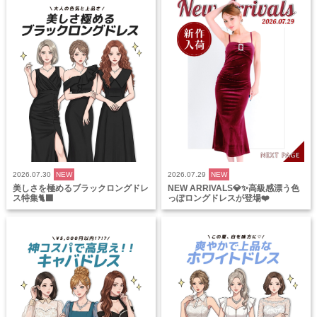
2026.07.30
NEW
2026.07.29
NEW
美しさを極めるブラックロングドレ
NEW ARRIVALS💎✨高級感漂う色
ス特集🐈‍⬛
っぽロングドレスが登場❤️