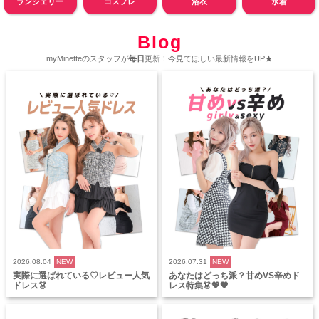
ランジェリー
コスプレ
浴衣
水着
Blog
myMinetteのスタッフが
毎日
更新！今見てほしい最新情報をUP★
2026.08.04
NEW
2026.07.31
NEW
実際に選ばれている♡レビュー人気
あなたはどっち派？甘めVS辛めド
ドレス👗
レス特集👗💖🖤