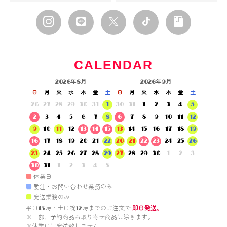
CALENDAR
2026年8月
2026年9月
日
月
火
水
木
金
土
日
月
火
水
木
金
土
26
27
28
29
30
31
1
30
31
1
2
3
4
5
2
3
4
5
6
7
8
6
7
8
9
10
11
12
9
10
11
12
13
14
15
13
14
15
16
17
18
19
16
17
18
19
20
21
22
20
21
22
23
24
25
26
23
24
25
26
27
28
29
27
28
29
30
1
2
3
30
31
1
2
3
4
5
■
休業日
■
受注・お問い合わせ業務のみ
■
発送業務のみ
平日15時・土日祝12時までのご注文で 
即日発送。
※一部、予約商品お取り寄せ商品は除きます。

※休業日は発送致しません。
