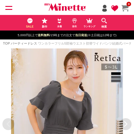
ペー
0
ジト
ップ
へ
SALE
新作
検索
水着
浴衣
ランキング
5,000円以上で
送料無料
/15時までの注文で
当日発送
(※土日祝は12時まで)
TOP
パーティードレス
ワンカラーフリル5部袖ウエスト切替ワイドパンツ結婚式パーティードレ