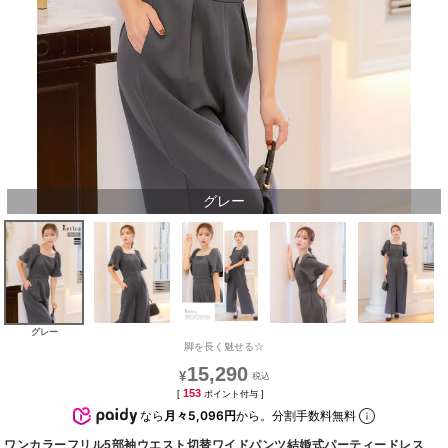
グレー
グレー
脚を長く魅せる☆
15,290
¥
153
[
ポイント付与 ]
なら
月々5,096円
から。分割手数料無料
ワンカラーフリル5部袖ウエスト切替ワイドパンツ結婚式パーティードレス