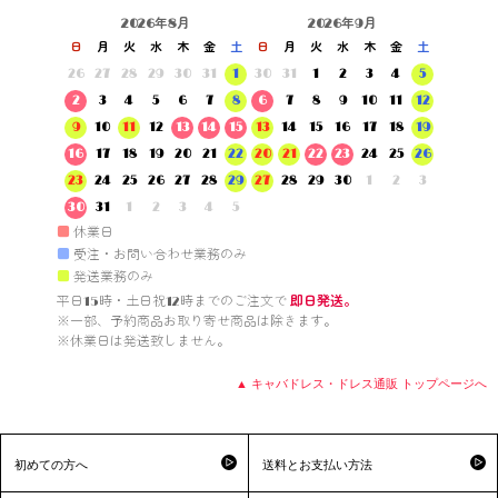
2026年8月
2026年9月
日
月
火
水
木
金
土
日
月
火
水
木
金
土
26
27
28
29
30
31
1
30
31
1
2
3
4
5
2
3
4
5
6
7
8
6
7
8
9
10
11
12
9
10
11
12
13
14
15
13
14
15
16
17
18
19
16
17
18
19
20
21
22
20
21
22
23
24
25
26
23
24
25
26
27
28
29
27
28
29
30
1
2
3
30
31
1
2
3
4
5
■
休業日
■
受注・お問い合わせ業務のみ
■
発送業務のみ
平日15時・土日祝12時までのご注文で 
即日発送。
※一部、予約商品お取り寄せ商品は除きます。

※休業日は発送致しません。

▲ キャバドレス・ドレス通販 トップページへ
初めての方へ
送料とお支払い方法