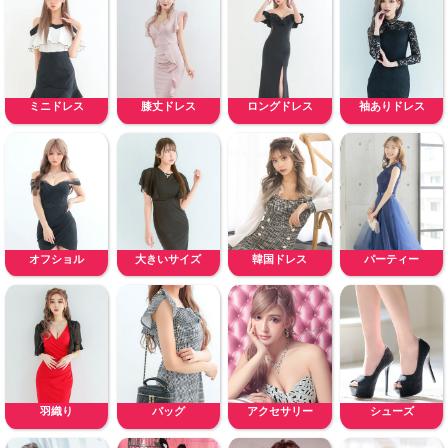
ミニドレス
膝丈ドレス
ロングドレス
袖ありドレス
オフショル
大きいサイズ
韓国ドレス
パーティー
羽織り
バッグ
アクセサリー
シューズ