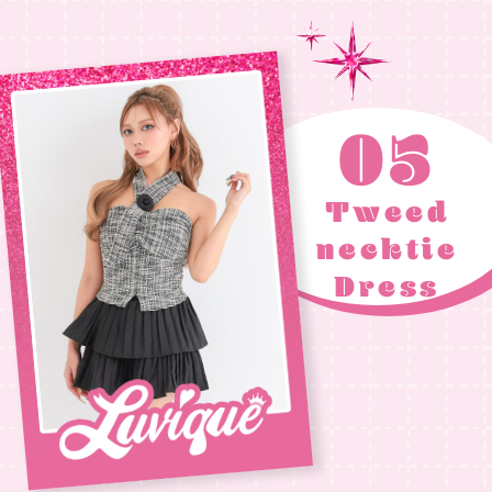
05
Tweed
necktie
Dress