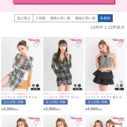
並び替え
人気順
価格が安い順
価格が高い順
新着順
12
件中
1
-
12
件表示
大胆Vネックで視線釘付け♡
大胆Vネックで視線釘付け♡
誰でも可愛くなれるデザイン♡
ミニドレス プチプラ ギャル タ
ミニドレス プチプラ ギャル タ
ミニドレス プチプラ 新人 セッ
イト 長袖 袖あり セクシー ラ
イト 長袖 袖あり セクシー ラ
トアップ ツイード フレア 韓国
まとめ買い対象
まとめ買い対象
まとめ買い対象
ウンジ チェック柄 低身長 谷間
ウンジ チェック柄 低身長 谷間
ドレス ベアトップ 低身長 胸元
スナック 千鳥格子柄 Vネック
スナック 千鳥格子柄 黒 キャバ
隠し ネクタイ フラワー インナ
3,900
3,900
4,900
¥
¥
¥
白 キャバドレス Luvique (みの
ドレス Luvique (ちぴたん着
ーパンツ ブラック キャバドレ
り着用/S~XLサイズ対応) |
用/S~XLサイズ対応) |
ス Luvique (きぃぃりぷ着用/M
myMinette/マイミネット
myMinette/マイミネット
サイズ対応) | myMinette/マイ
ミネット