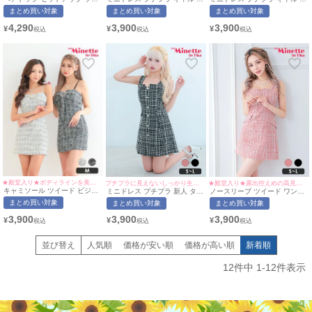
ード フレアドレス Luvique (あ
イト ツイード 低身長 ビジュー
イト ツイード 低身長 ビジュー
まとめ買い対象
まとめ買い対象
まとめ買い対象
おぽん着用/Mサイズ対応) |
リボン ホワイト ミニ丈 フロン
リボン ブラック 韓国風 キャバ
myMinette/マイミネット
トリボン キャバドレス
ドレス Luvique (あおぽん着
4,290
3,900
3,900
¥
¥
¥
Luvique (れいたぴ着用/Mサイ
用/Mサイズ対応) | myMinette/
ズ対応) | myMinette/マイミネ
マイミネット
ット
★殿堂入り★ボディラインを美しく魅せる万能ドレス♡
プチプラに見えないしっかり生地◎
★殿堂入り★露出控えめの高見えワンピース♡
キャミソール ツイード ビジュ
ミニドレス プチプラ 新人 タイ
ノースリーブ ツイード ワンピ
ー Luvique (あおぽん・れいた
ト ツイード ノースリーブ 低身
ース フレア ミニドレス
まとめ買い対象
まとめ買い対象
まとめ買い対象
ぴ着用/Mサイズ対応) |
長 ブラック Aライン フロンド
Luvique (せいせい着用/S~Lサ
myMinette/マイミネット
ボタン ハートカット キャバド
イズ対応) | myMinette/マイミ
3,900
3,900
3,900
¥
¥
¥
レス Luvique (ひなたまる着
ネット
用/S~Lサイズ対応) |
myMinette/マイミネット
並び替え
人気順
価格が安い順
価格が高い順
新着順
12
件中
1
-
12
件表示