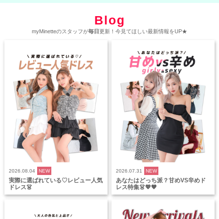
Blog
myMinetteのスタッフが
毎日
更新！今見てほしい最新情報をUP★
2026.08.04
NEW
2026.07.31
NEW
実際に選ばれている♡レビュー人気
あなたはどっち派？甘めVS辛めド
ドレス👗
レス特集👗💖🖤