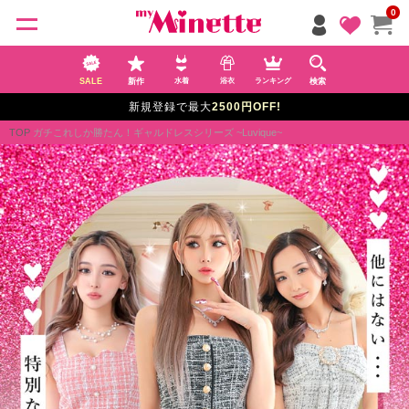
ペー
0
ジト
ップ
へ
SALE
新作
検索
水着
浴衣
ランキング
5,000円以上で
送料無料
/15時までの注文で
当日発送
(※土日祝は12時まで)
TOP
ガチこれしか勝たん！ギャルドレスシリーズ ~Luvique~