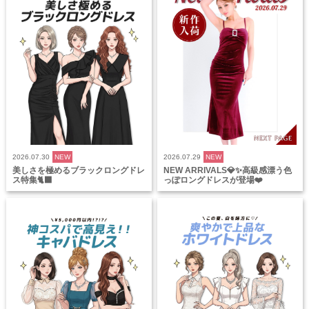
2026.07.30
NEW
2026.07.29
NEW
美しさを極めるブラックロングドレ
NEW ARRIVALS💎✨高級感漂う色
ス特集🐈‍⬛
っぽロングドレスが登場❤️