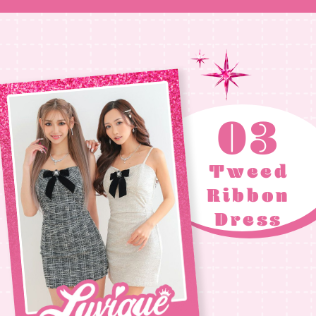
03
Tweed
Ribbon
Dress