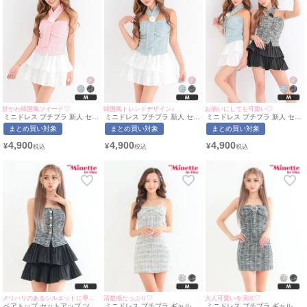
甘かわ韓国風ツイード♡
韓国風トレンドデザイン♪
お揃いにしても可愛い♡
ミニドレス プチプラ 新人 セッ
ミニドレス プチプラ 新人 セッ
ミニドレス プチプラ 新人 セッ
トアップ ツイード フレア 韓国
トアップ ツイード フレア 韓国
トアップ ツイード フレア 韓国
まとめ買い対象
まとめ買い対象
まとめ買い対象
ドレス ベアトップ 低身長 胸元
ドレス ベアトップ 低身長 胸元
ドレス ベアトップ 低身長 胸元
隠し ネクタイ フラワー ピンク
隠し ネクタイ 水色 キャバドレ
隠し ペア 水色 黒 キャバドレ
4,900
4,900
4,900
¥
¥
¥
キャバドレス Luvique (あん着
ス Luvique (あん着用/Mサイズ
ス Luvique (あん・きぃぃりぷ
用/Mサイズ対応) | myMinette/
対応) | myMinette/マイミネッ
着用/Mサイズ対応) |
マイミネット
ト
myMinette/マイミネット
メリハリのあるシルエットに導く♡
清楚感たっぷり♡
大人可愛いを演出♡
ベアトップ セットアップ ツイ
ミニドレス プチプラ ギャル タ
ミニドレス プチプラ ギャル タ