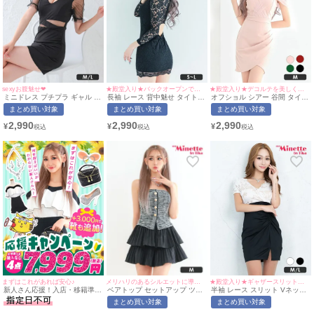
sexyお腹魅せ❤︎
★殿堂入り★バックオープンで大胆セクシー◎
★殿堂入り★デコルテを美しく魅せる上品な一着♡
ミニドレス プチプラ ギャル タ
長袖 レース 背中魅せ タイト
オフショル シアー 谷間 タイト
イト セクシー 半袖 シアー袖
ミニドレス (せいせい着用/S~M
ミニドレス (ひなたまる着用/M
まとめ買い対象
まとめ買い対象
まとめ買い対象
谷間 ウエストカット 黒 キャバ
サイズ対応) | myMinette/マイ
サイズ対応) | myMinette/マイ
ドレス (せいせい着用/M~Lサイ
ミネット
ミネット
2,990
2,990
2,990
¥
¥
¥
ズ対応) | myMinette/マイミネ
ット
メリハリのあるシルエットに導く♡
まずはこれがあれば安心♪
★殿堂入り★ギャザースリットで脚を美しく魅せる♡
ベアトップ セットアップ ツイ
新人さん応援！入店・移籍準備
半袖 レース スリット Vネック
ード フレアドレス Luvique (あ
セット (ドレス1点＋靴1点＋バ
タイト ミニドレス (なぎ着
まとめ買い対象
まとめ買い対象
おぽん着用/Mサイズ対応) |
ッグ1点+アクセ1点＋ブラ1点/
用/M~Lサイズ対応) |
myMinette/マイミネット
税込10,999円/靴なし税込
myMinette/マイミネット