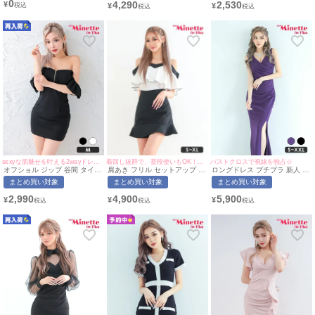
0
4,290
2,530
¥
¥
¥
7,999円)
着回し抜群で、普段使いもOK！マーメイドスカートで美脚も叶う♡
sexyな肌魅せを叶える2wayドレス♡
バストクロスで視線を独占☆
肩あき フリル セットアップ 胸
オフショル ジップ 谷間 タイト
ロングドレス プチプラ 新人 タ
元隠し バイカラー タイト ミニ
ミニドレス (せいせい着用/Mサ
イト スリット セクシー ラウ
まとめ買い対象
まとめ買い対象
まとめ買い対象
ドレス (あおぽん着用/S~XLサ
イズ対応) | myMinette/マイミ
ンジ ノースリーブ 谷間 スナッ
イズ対応) | myMinette/マイミ
ネット
ク ワンカラー シンプル 紫 キ
4,900
2,990
5,900
¥
¥
¥
ネット
ャバドレス