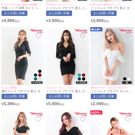
デコルテを上品に魅せる細魅えドレス♡
下半身カバーバッチリ♪
計算された細見えドレス♪
半袖 ジップ 谷間 タイト ミニ
ミニドレス プチプラ 新人 ジッ
ミニドレス プチプラ 新人 タイ
ドレス (ちぴたん着用/M~Lサイ
プ ワンピース フレア セクシー
ト ラウンジ ワンショル 半袖
まとめ買い対象
まとめ買い対象
まとめ買い対象
ズ対応) | myMinette/マイミネ
半袖 低身長 谷間 チャーム付き
低身長 胸元隠し 同伴 ベージュ
ット
クロスデザイン フリル ネイビ
キャバドレス (せいせい着
4,900
3,900
3,900
¥
¥
¥
ー キャバドレス (ひなたまる着
用/S~XLサイズ対応) |
用/M~Lサイズ対応) |
myMinette/マイミネット
myMinette/マイミネット
大人な雰囲気♪
ワンカラーでシンプル♪
2Wayデザインその日の気分で♪
膝丈ドレス プチプラ 新人 タイ
ミニドレス プチプラ 新人 タイ
ミニドレス プチプラ ギャル タ
ト 袖あり 黒 キャバドレス (あ
ト 長袖 ワンピース 低身長 谷
イト ジップ オフショル セクシ
まとめ買い対象
まとめ買い対象
まとめ買い対象
おぽん着用/S〜XXXLサイズ対
間 スナック 同伴 ブラック キ
ー ノースリーブ ラウンジ 低身
応) | myMinette/マイミネット
ャバドレス (ちぴたん着用/S〜
長 谷間 背中魅せ 2way フリル
5,390
5,900
2,990
¥
¥
¥
XXXLサイズ対応) | myMinette/
袖 白 キャバドレス (せいせい
マイミネット
着用/Mサイズ対応) |
myMinette/マイミネット