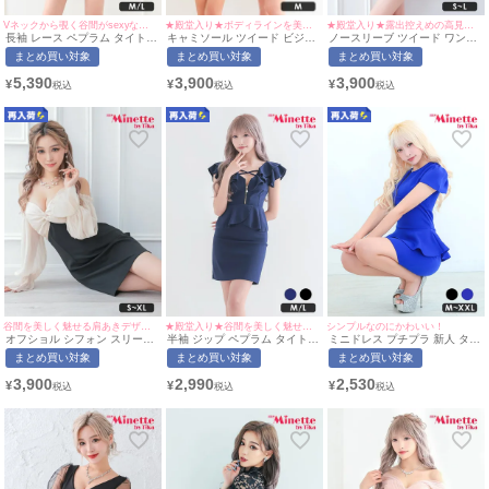
★殿堂入り★ボディラインを美しく魅せる万能ドレス♡
Vネックから覗く谷間がsexyな高見えドレス♡
★殿堂入り★露出控えめの高見えワンピース♡
キャミソール ツイード ビジュ
長袖 レース ペプラム タイト
ノースリーブ ツイード ワンピ
ー Luvique (あおぽん・れいた
ミニドレス (あいみん着用/M~L
ース フレア ミニドレス
まとめ買い対象
まとめ買い対象
まとめ買い対象
ぴ着用/Mサイズ対応) |
サイズ対応) | myMinette/マイ
Luvique (せいせい着用/S~Lサ
myMinette/マイミネット
ミネット
イズ対応) | myMinette/マイミ
3,900
5,390
3,900
¥
¥
¥
ネット
谷間を美しく魅せる肩あきデザイン！
★殿堂入り★谷間を美しく魅せるクロスデザイン♡
シンプルなのにかわいい！
オフショル シフォン スリーブ
半袖 ジップ ペプラム タイト
ミニドレス プチプラ 新人 タイ
タイト ミニドレス (せいせい着
ミニドレス (ひなたまる着
ト ペプラム セクシー 半袖 低
まとめ買い対象
まとめ買い対象
まとめ買い対象
用/S~XLサイズ対応)
用/M~Lサイズ対応) myMinette/
身長 谷間 青 キャバドレス (ひ
myMinette | マイミネット
マイミネット
なたまる着用/M~XXLサイズ対
3,900
2,990
2,530
¥
¥
¥
応) | myMinette/マイミネット