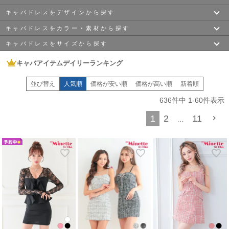
シンプルなものから装飾品がついたものまで
ご用意しております。
キャバドレスをデザインから探す
〜￥3,100
〜￥4,000
〜￥6,000
どこよりも安い!最安値1,980円(税込)~に挑戦中です♪
キャバドレスをカラー・素材から探す
ミニドレス
から
ロングドレス
まで種類が豊富で
ミニドレス
ロングドレス
膝丈ドレス
ボレロ
や
バッグ
や
ヒール
もございます。
キャバドレスをサイズから探す
〜￥8,000
〜￥10,000
￥10,000~
トレンドの
韓国ドレス
や、スタイルアップが叶う
タイトドレス
ホワイト
ブラック
ネイビー
また、大人気
ツイードドレス
や
ニットドレス
など
袖ありドレス
オフショル
ジップドレス
キャバアイテムデイリーランキング
XSサイズ
Sサイズ
Mサイズ
myMinetteなら、最新のキャバドレスがどこよりもお得に手に入ります。
ベージュ
グレー
イエロー
特に初めて夜のお仕事される方、手に取りやすい価格帯で
並び替え
人気順
価格が安い順
価格が高い順
新着順
ペプラムドレス
キャミソール
韓国ドレス
一式取り揃えてみませんか？
Lサイズ
XLサイズ
XXLサイズ
指名してもらえるようなキャバ嬢さんを目指しましょう！
636
件中
1
-
60
件表示
グリーン
ブルー
レッド
5月・6月の初夏シーズンに向けて、涼しげなシアー素材（透け感）ドレスや
ビッグサイズ
肌見せで魅せるセクシーな最新作が続々入荷中！ジメジメした梅雨の季節も吹
XXXLサイズ
XXXXLサイズ
XXXXXLサイズ
1
2
11
…
き飛ばす、
ワインレッド
ピンク
パープル
爽やかなパステルカラーや華やかなビジュー付きドレスで、お店の主役を勝ち
取りましょう！
ツイード
レース
ニット