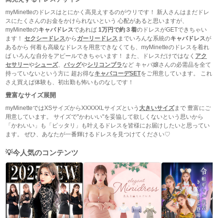
myMinetteのドレスはとにかく高見えするのがウリです！ 新人さんはまだドレ
スにたくさんのお金をかけられないという 心配があると思いますが、
myMinetteの
キャバドレス
であれば
1万円で約３着
のドレスがGETできちゃい
ます！
セクシードレス
から
ガーリードレス
までいろんな系統の
キャバドレス
が
あるから 何着も高級なドレスを用意できなくても、myMinetteのドレスを着れ
ば いろんな自分をアピールできちゃいます！ また、ドレスだけではなく
アク
セサリー
や
シューズ
、
バッグ
や
シリコンブラ
など キャバ嬢さんの必需品を全て
持っていないという方に 超お得な
キャバコーデSET
をご用意しています。 これ
さえ買えば体験も、初出勤も怖いものなしです！
豊富なサイズ展開
myMinetteではXSサイズからXXXXXLサイズという
大きいサイズ
まで 豊富にご
用意しています。 サイズで"かわいい"を妥協して欲しくないという思いから
「かわいい」も「ピッタリ」も叶えるドレスを皆様にお届けしたいと思ってい
ます。 ぜひ、あなたが一番輝けるドレスを見つけてください♡
今人気のコンテンツ