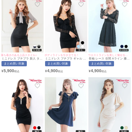
落ち着きのある上品スタイル♪
ボディラインを引き立てる！
ウエストラインを美しく魅せる上品なデザイン♡
ミニドレス プチプラ 新人 タイ
ミニドレス プチプラ ギャル タ
長袖 レース 谷間 Aライン 膝丈
ト ワンピース 半袖 低身長 胸
イト 長袖 袖あり オフショル
ドレス (林姫奈妙着用/S~XXXL
まとめ買い対象
まとめ買い対象
まとめ買い対象
元隠し リボン グレー 黒 キャ
セクシー ラウンジ キャミソー
対応) | myMinette/マイミネッ
バドレス (波北かほ着
ル レース 花柄 低身長 谷間 リ
ト
5,900
4,900
4,900
¥
¥
¥
用/S~XXLサイズ対応) |
ボン 総レース 黒 キャバドレス
myMinette/マイミネット
(ちぴたん着用/S~Lサイズ対応)
| myMinette/マイミネット