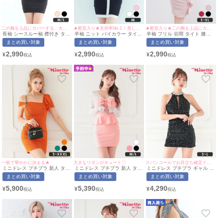
二の腕を上品にカバーする、大人可愛いミニドレス♡
★殿堂入り★支持率No.1！美しい縦ラインを叶える一着♡
★殿堂入り★二の腕を上品にカバー♪
長袖 シースルー袖 襟付き タイ
半袖 ニット バイカラー タイト
半袖 フリル 谷間 タイト 膝丈
トドレス (今井アンジェリカ着
ドレス (せいせい着用/Mサイズ
ドレス (せいせい着用/S~XLサ
まとめ買い対象
まとめ買い対象
まとめ買い対象
用/M~Lサイズ対応) |
対応) | myMinette/マイミネッ
イズ対応) | myMinette/マイミ
myMinette/マイミネット
ト
ネット
2,990
2,990
2,990
¥
¥
¥
一枚で華やかに決まる★
大きなリボンがキュート♡
スパンコールでお目立ち確定ドレス⭐︎
ミニドレス プチプラ 新人 タイ
ミニドレス プチプラ 新人 タイ
ミニドレス プチプラ ギャル タ
ト ラウンジ ワンショル 低身長
ト 長袖 ペプラム レース 低身
イト ホルターネック セクシー
まとめ買い対象
まとめ買い対象
まとめ買い対象
胸元隠し 肩あき フリル デコル
長 谷間 リボン ピンク キャバ
ラウンジ キラキラ 低身長 谷間
テ オレンジ キャバドレス (波
ドレス (あいみん着用/M~Lサイ
ビジュー 黒 キャバドレス (あ
5,900
5,390
4,290
¥
¥
¥
北かほ着用/S~XXXL対応) |
ズ対応) | myMinette/マイミネ
いみん着用/S~Lサイズ対応) |
myMinette/マイミネット
ット
myMinette/マイミネット