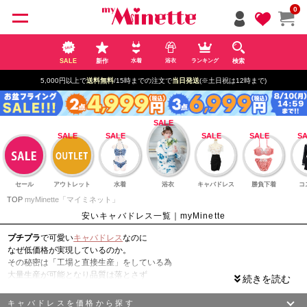
ペー
0
ジト
ップ
へ
SALE
新作
検索
水着
浴衣
ランキング
5,000円以上で
送料無料
/15時までの注文で
当日発送
(※土日祝は12時まで)
セール
アウトレット
水着
浴衣
キャバドレス
勝負下着
コ
TOP
myMinette「マイミネット」
安いキャバドレス一覧｜myMinette
プチプラ
で可愛い
キャバドレス
なのに
なぜ低価格が実現しているのか。
その秘密は「工場と直接生産」をしている為
大量生産が可能となり品質は落とさず
リーズナブルにご提供が可能となっております。
きちんとトレンドは抑えつつ他と被らないようなデザインで
キャバドレスを価格から探す