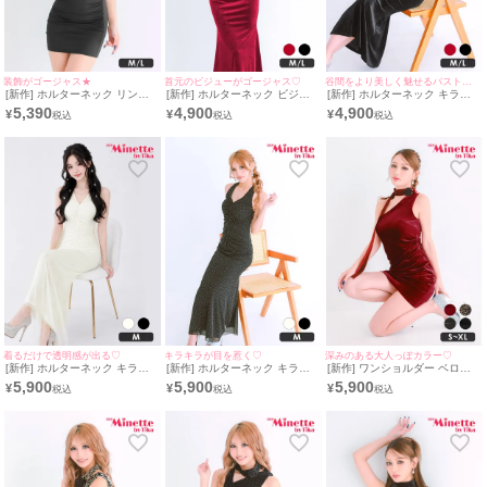
装飾がゴージャス★
首元のビジューがゴージャス♡
谷間をより美しく魅せるバストコードデザイン♡
[新作] ホルターネック リング
[新作] ホルターネック ビジュ
[新作] ホルターネック キラキ
パーツ ミニドレス (M~Lサイズ
ー バストコード タイトドレス
ラ バストコード タイトドレス
5,390
4,900
4,900
¥
¥
¥
対応/みのり着用) | myMinette/
(みのり着用/M~Lサイズ対応) |
(みのり着用/M~Lサイズ対応) |
マイミネット
myMinette/マイミネット
myMinette/マイミネット
着るだけで透明感が出る♡
キラキラが目を惹く♡
深みのある大人っぽカラー♡
[新作] ホルターネック キラキ
[新作] ホルターネック キラキ
[新作] ワンショルダー ベロア
ラ 背中魅せ 白 ロングドレス
ラ 背中魅せ ロングドレス (ね
ワインレッド スカーフ タイト
5,900
5,900
5,900
¥
¥
¥
(Mサイズ対応) | myMinette/マ
おん着用/Mサイズ対応) |
ドレス (みのり着用/S~XLサイ
イミネット
myMinette/マイミネット
ズ対応) | myMinette/マイミネ
ット