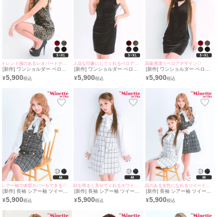
トレンド感のあるレオパードデザイン♪
上品な印象にしてくれるベロアデザイン♡
高級感漂うベロアデザイン♡
[新作] ワンショルダー ベロア
[新作] ワンショルダー ベロア
[新作] ワンショルダー ベロア
レオパード スカーフ タイトド
ドット 黒 タイトドレス (ねお
黒 タイトドレス (みのり着
5,900
5,900
5,900
¥
¥
¥
レス (ねおん着用/S~XLサイズ
ん着用/S~XLサイズ対応) |
用/S~XLサイズ対応) |
対応) | myMinette/マイミネッ
myMinette/マイミネット
myMinette/マイミネット
ト
シアー袖で体型カバーもできる♡
顔を明るく見せてくれるホワイト♡
品のある女性になれるツイードデザイン♡
[新作] 長袖 シアー袖 ツイード
[新作] 長袖 シアー袖 ツイード
[新作] 長袖 シアー袖 ツイード
リボン ガーリー ブラック フレ
リボン ホワイト フレアドレス
リボン 膝丈 フレアドレス (み
5,900
5,900
5,900
¥
¥
¥
アドレス (ねおん着用/Mサイズ
(みのり着用/Mサイズ対応) |
のり・ねおん着用/Mサイズ対
対応) | myMinette/マイミネッ
myMinette/マイミネット
応) | myMinette/マイミネット
ト