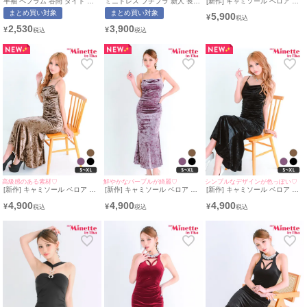
半袖 ペプラム 谷間 タイト ミ
ミニドレス プチプラ 新人 長袖
[新作] キャミソール ベロア シ
ニドレス (今井アンジェリカ着
ラウンジ チェック柄 低身長 谷
ンプル レオパード タイト マー
まとめ買い対象
まとめ買い対象
5,900
用/M~XXLサイズ対応) |
間 フリル ウエスト切り替え 黒
メイド ドレス (みのり着
¥
myMinette/マイミネット
キャバドレス (らな着用/S~XL
用/S~XLサイズ対応) |
2,530
3,900
¥
¥
サイズ対応) | myMinette/マイ
myMinette/マイミネット
ミネット
高級感のある素材♡
鮮やかなパープルが綺麗♡
シンプルなデザインが色っぽい♡
[新作] キャミソール ベロア シ
[新作] キャミソール ベロア シ
[新作] キャミソール ベロア シ
ンプル モカブラウン タイト ロ
ンプル 紫 タイト ロングドレス
ンプル タイト ロングドレス
4,900
4,900
4,900
ングドレス (ねおん着用/S~XL
(みのり着用/S~XLサイズ対応) |
(ねおん着用/S~XLサイズ対応) |
¥
¥
¥
サイズ対応) | myMinette/マイ
myMinette/マイミネット
myMinette/マイミネット
ミネット