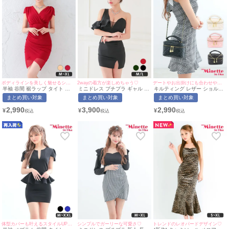
ボディラインを美しく魅せるシンプルなドレス♡
2wayの着方が楽しめちゃう♡
デートやお出掛けにも合わせやすい♡
半袖 谷間 裾ラップ タイト ミ
ミニドレス プチプラ ギャル タ
キルティング レザー ショルダ
ニドレス (せいせい着用/M~XL
イト スリット セクシー ラウン
ー バッグ | myMinette/マイミ
まとめ買い対象
まとめ買い対象
まとめ買い対象
サイズ対応) myMinette/マイミ
ジ ワンショル 低身長 谷間 背
ネット
ネット
中魅せ フリル 黒 キャバドレス
2,990
3,900
2,990
¥
¥
¥
(あいみん着用/M~Lサイズ対応)
| myMinette/マイミネット
体型カバーも叶えるスタイルUPドレス♪
シンプルでガーリーな可愛さ♡
トレンドのレオパードデザイン♡