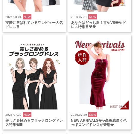
2026.08.04
NEW
2026.07.31
NEW
実際に選ばれている♡レビュー人気
あなたはどっち派？甘めVS辛めド
ドレス👗
レス特集👗💖🖤
2026.07.30
NEW
2026.07.29
NEW
美しさを極めるブラックロングドレ
NEW ARRIVALS💎✨高級感漂う色
ス特集🐈‍⬛
っぽロングドレスが登場❤️