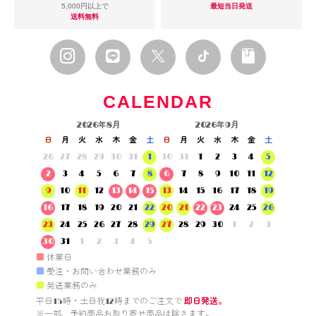
5,000円以上で
最短当日発送
送料無料
CALENDAR
2026年8月
2026年9月
日
月
火
水
木
金
土
日
月
火
水
木
金
土
26
27
28
29
30
31
1
30
31
1
2
3
4
5
2
3
4
5
6
7
8
6
7
8
9
10
11
12
9
10
11
12
13
14
15
13
14
15
16
17
18
19
16
17
18
19
20
21
22
20
21
22
23
24
25
26
23
24
25
26
27
28
29
27
28
29
30
1
2
3
30
31
1
2
3
4
5
■
休業日
■
受注・お問い合わせ業務のみ
■
発送業務のみ
平日15時・土日祝12時までのご注文で 
即日発送。
※一部、予約商品お取り寄せ商品は除きます。
