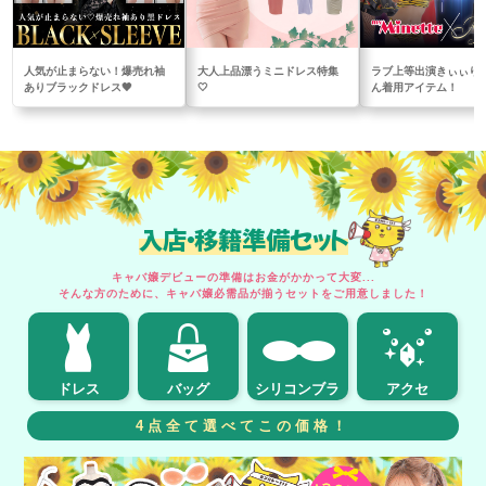
人気が止まらない！爆売れ袖
大人上品漂うミニドレス特集
ラブ上等出演きぃぃり
ありブラックドレス🖤
🤍
ん着用アイテム！
入店・移籍準備セット
キャバ嬢デビューの準備はお金がかかって大変...
そんな方のために、キャバ嬢必需品が揃うセットをご用意しました！
ドレス
バッグ
シリコンブラ
アクセ
4点全て選べてこの価格！