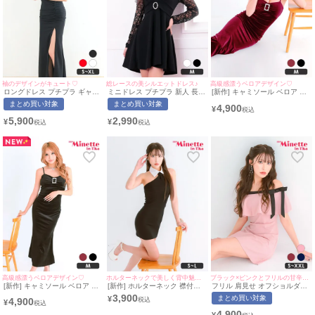
袖のデザインがキュート♡
総レースの美シルエットドレス♪
高級感漂うベロアデザイン♡
ロングドレス プチプラ ギャル
ミニドレス プチプラ 新人 長袖
[新作] キャミソール ベロア ビ
タイト オフショル スリット セ
ワンピース フレア レース 低身
ジュー ワインレッド タイト ロ
まとめ買い対象
まとめ買い対象
4,900
クシー ラウンジ キャミソール
長 背中魅せ 黒 キャバドレス
ングドレス (みのり着用/Mサイ
¥
シアー 谷間 背中魅せ 黒 キャ
(中尾みほ着用/Mサイズ対応) |
ズ対応) | myMinette/マイミネ
5,900
2,990
¥
¥
バドレス (あおぽん着用/S~XL
myMinette/マイミネット
ット
サイズ対応) | myMinette/マイ
ミネット
高級感漂うベロアデザイン♡
ホルターネックで美しく背中魅せ♡
ブラック×ピンクとフリルの甘辛組み合わせ♡
[新作] キャミソール ベロア ビ
[新作] ホルターネック 襟付き
フリル 肩見せ オフショルダー
ジュー ブラック タイト ロング
タイトドレス (ちぴたん着
タイトドレス パステルピンク
3,900
まとめ買い対象
¥
4,900
ドレス (みのり着用/Mサイズ対
用/S~Lサイズ対応) |
(ちぴたん着用/S~XXLサイズ対
¥
応) | myMinette/マイミネット
myMinette/マイミネット
応) | myMinette/マイミネット
4,900