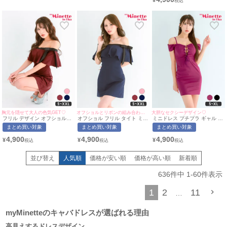
¥
胸元を隠せて大人の色気GET♡
オフショルとリボンの組み合わせが可愛い♡
大胆なセクシーデザイン♡
フリル デザイン オフショルダ
オフショル フリル タイト ミニ
ミニドレス プチプラ ギャル タ
ー タイト ドレス ボルドー(ち
ドレス (みのり着用/S~XXLサ
イト オフショル セクシー 低身
まとめ買い対象
まとめ買い対象
まとめ買い対象
ぴたん着用/S~XXLサイズ対応)
イズ対応) | myMinette/マイミ
長 谷間 リボン クロスデザイン
| myMinette/マイミネット
ネット
マゼンタピンク キャバドレス
4,900
4,900
4,900
¥
¥
¥
(ちぴたん着用/S~XLサイズ対
応) | myMinette/マイミネット
並び替え
人気順
価格が安い順
価格が高い順
新着順
636
件中
1
-
60
件表示
1
2
11
…
myMinetteのキャバドレスが選ばれる理由
高見えするドレスデザイン