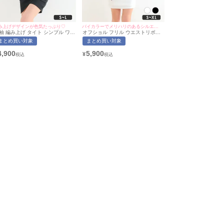
み上げデザインが色気たっぷり♡
バイカラーでメリハリのあるシルエットに♪
編み上げ タイト シンプル ワン
オフショル フリル ウエストリボン
ラー ミニドレス(Sサイズ～Lサイ
タイト ミニドレス (あおぽん着
まとめ買い対象
まとめ買い対象
)(あおぽん/キャバドレス着用)
用/S~XLサイズ対応) myMinette | マ
myMinette/マイミネット]
イミネット
4,900
5,900
¥