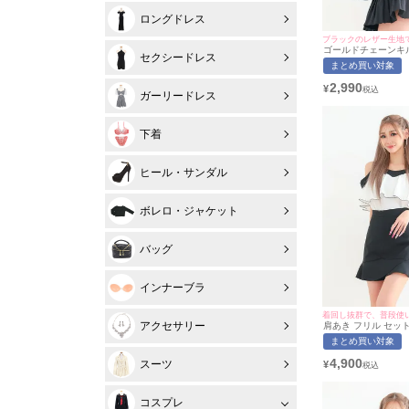
ロングドレス
ブラックのレザー生地
ゴールドチェーンキ
セクシードレス
ーショルダーバッグ
まとめ買い対象
2,990
¥
ガーリードレス
下着
ヒール・サンダル
ボレロ・ジャケット
バッグ
インナーブラ
アクセサリー
肩あき フリル セッ
し バイカラー タイ
まとめ買い対象
(あおぽん着用/S~XL
myMinette/マイミ
4,900
スーツ
¥
コスプレ