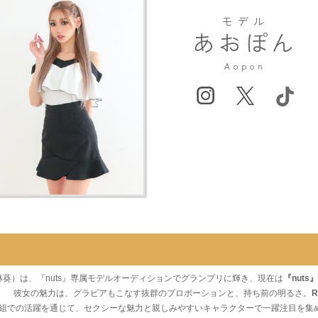
モデル
あおぽん
Aopon
葵）は、『nuts』専属モデルオーディションでグランプリに輝き、現在は
『nut
！ 彼女の魅力は、グラビアもこなす抜群のプロポーションと、持ち前の明るさ。
R
愛番組での活躍を通じて、セクシーな魅力と親しみやすいキャラクターで一躍注目を集