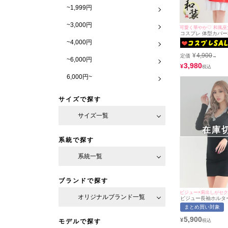
~1,999円
~3,000円
可愛く華やか♡ 和風巫
コスプレ 体型カバ
カート巫女アニマル [
~4,000円
ップス/スカート/カ
ーカー/リボン)
¥
4,900
定価
→
~6,000円
3,980
¥
6,000円~
サイズで探す
サイズ一覧
在庫
系統で探す
系統一覧
ブランドで探す
ビジュー×肩出しがセ
オリジナルブランド一覧
ビジュー長袖ホルター
肩だしセクシータイ
まとめ買い対象
サイズ)(あおぽん/キ
[myMinette/マイミ
5,900
¥
モデルで探す