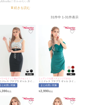
netteに欠かせない存
ベントで主役になれる
スや、ゴージャスなロン
！
31
件中
1
-
31
件表示
ーリーなドット柄がアクセント！
ニュアンスを楽々チェンジできる♪
ニドレス プチプラ ギャル タイト
ミニドレス プチプラ ギャル タイト
ースリーブ ドット柄 低身長 ウエ
オフショル セクシー シアー レース
まとめ買い対象
まとめ買い対象
トカット ガーリー フリル 白 キャ
低身長 谷間 背中魅せ 緑 ショルダー
ドレス (あおぽん着用/S~XLサイ
袖 位置自由 ラップ風 キャバドレス
5,390
2,990
¥
) | myMinette/マイミネット
(あおぽん着用/Mサイズ対応) |
myMinette/マイミネット