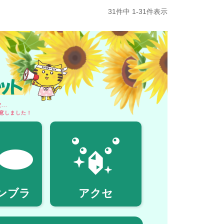
31
件中
1
-
31
件表示
ット
..
意しました！
ンブラ
アクセ