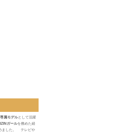
s』専属モデル
として活躍
IZINガール
を務めた経
めました。 テレビや