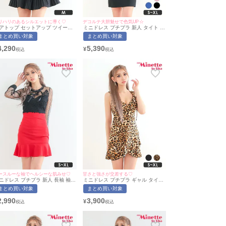
リハリのあるシルエットに導く♡
デコルテ大胆魅せで色気UP☆
アトップ セットアップ ツイード
ミニドレス プチプラ 新人 タイト ベ
レアドレス Luvique (あおぽん着
アトップ セクシー ラウンジ 低身
まとめ買い対象
まとめ買い対象
/Mサイズ対応) | myMinette/マイ
長 谷間 パールボタン ハートカット
ネット
黒 キャバドレス (あおぽん着
4,290
5,390
¥
用/S~XLサイズ対応) | myMinette/マ
イミネット
ースルーな袖でヘルシーな肌みせ♡
甘さと強さが交差する♡
ニドレス プチプラ 新人 長袖 袖あ
ミニドレス プチプラ ギャル タイト
 セクシー シアー レース シアー袖
ワンピース セクシー ノースリーブ
まとめ買い対象
まとめ買い対象
ット柄 低身長 胸元隠し ウエスト
低身長 谷間 リボン 豹柄 レオパード
り替え 赤 キャバドレス （あおぽ
キャバドレス （あおぽん着用/S~XL
2,990
3,900
¥
着用/S~XLサイズ対応） |
サイズ対応） | myMinette/マイミネ
yMinette/マイミネット
ット