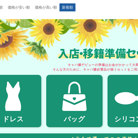
順
価格が安い順
価格が高い順
新着順
入店・移籍準備セ
キャバ嬢デビューの準備はお金がかかって大変.
そんな方のために、キャバ嬢必需品が揃うセットをご用
ドレス
バッグ
シリコ