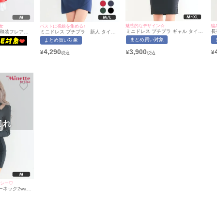
魅惑的なデザイン☆
編
女
バストに視線を集める♪
ミニドレス プチプラ ギャル タイト
長袖 
ー和装フレアス
ミニドレス プチプラ 新人 タイト
セクシー ラウンジ ノースリーブ レ
カ
5点セット] (ト
セクシー 低身長 谷間 フリル袖 パー
まとめ買い対象
まとめ買い対象
ース 花柄 低身長 谷間 ウエスト切り
ズ
チューシャ/チョ
ル バストクロス 黒 キャバドレス
替え バイカラー ヌーディカラー キ
[
(あおぽん着用/M~Lサイズ対応) |
3,900
4,290
¥
¥
¥
ャバドレス （あおぽん着用/M~XL
myMinette/マイミネット
サイズ対応） | myMinette/マイミネ
ット
切れ
クシー♡
ネック2way
トミニドレス(M
ャバドレス着用)
ネット]