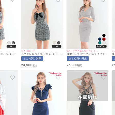
大人可愛い♡
Vネックで色気も忘れない！
大
 ギャル タイト
ミニドレス プチプラ 新人 タイト ツ
膝丈ドレス プチプラ 新人 タイト 袖
膝
ュー リボン ブ
イード ワンピース 韓国ドレス キャ
あり グレー ワンカラー シンプル V
あ
まとめ買い対象
まとめ買い対象
バドレス
ミソール 低身長 リボン ブローチ ガ
ネック 7分袖 キャバドレス (あおぽ
用
ん着用/Mサイズ対
ーリー 黒 キャバドレス (あおぽん着
ん着用/S〜XXXLサイズ対応) |
m
4,900
5,390
¥
¥
¥
/マイミネット
用/Mサイズ対応) | myMinette/マイ
myMinette/マイミネット
ミネット
在庫切れ