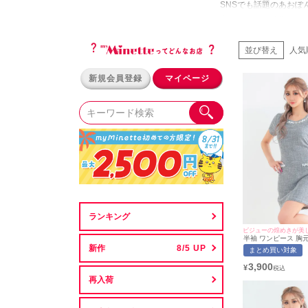
SNSでも話題のあおぽ
在です。 myMine
コスプレ
アイテムを豊
グドレスまでを完璧に
並び替え
人気
新規会員登録
マイページ
ランキング
半袖 ワンピース 胸元
ニドレス (あおぽん着
新作
まとめ買い対象
対応) | myMinett
3,900
¥
再入荷