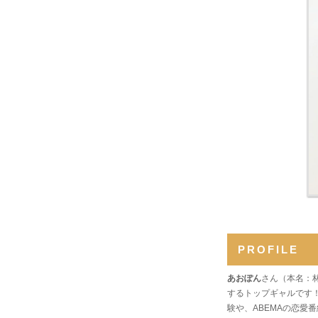
PROFILE
あおぽん
さん（本名：林
するトップギャルです
験や、ABEMAの恋