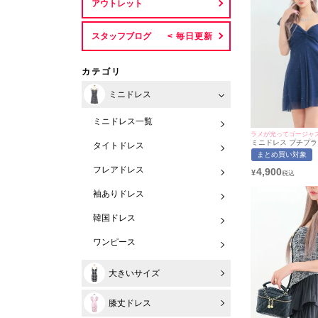
アウトレット
スタッフブログ
カテゴリ
ミニドレス
ミニドレス一覧
ラメが光ってゴージャ
ミニドレス プチプラ
タイトドレス
ース フレア セクシー
まとめ買い対象
シアー シアー袖 低身
ー フリル リボン風 
フレアドレス
4,900
¥
ドレス (あおぽん着用
| myMinette/マイ
袖ありドレス
韓国ドレス
ワンピース
大きいサイズ
膝丈ドレス