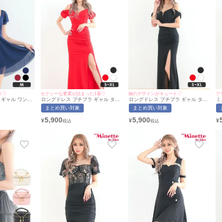
フ
ス♡
セクシーな要素が詰まった1着♡
袖のデザインがキュート♡
ミ
 ギャル ワンピ
ロングドレス プチプラ ギャル タイ
ロングドレス プチプラ ギャル タイ
ウ
 キラキラ 半袖
ト オフショル スリット セクシー ラ
ト オフショル スリット セクシー ラ
まとめ買い対象
まとめ買い対象
魅
長 谷間 ギャザ
ウンジ キャミソール シアー 谷間 背
ウンジ キャミソール シアー 谷間 背
ス
ネイビー キャバ
中魅せ 袖リボン風 赤 キャバドレス
中魅せ 黒 キャバドレス (あおぽん着
5,900
5,900
¥
¥
¥
応
/Mサイズ対応)
(あおぽん着用/S~XLサイズ対応) |
用/S~XLサイズ対応) | myMinette/マ
ミネット
myMinette/マイミネット
イミネット