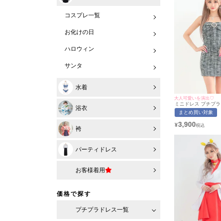
コスプレ一覧
お化けの日
ハロウィン
サンタ
水着
大人可愛いを演出♡
ミニドレス プチプラ
浴衣
ツイード 低身長 ビジ
まとめ買い対象
ラック 韓国風 キャ
Luvique (あおぽ
3,900
¥
応) | myMinette
袴
パーティドレス
お客様着用
価格で探す
プチプラドレス一覧