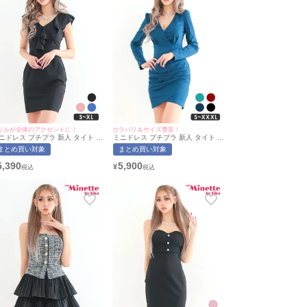
リルが全体のアクセントに！
カラバリ＆サイズ豊富！
ニドレス プチプラ 新人 タイト ラ
ミニドレス プチプラ 新人 タイト 長
ンジ ノースリーブ 胸元隠し 背中
袖 ワンピース 低身長 谷間 スナック
まとめ買い対象
まとめ買い対象
せ スナック フリル 黒 キャバドレ
同伴 袖ラップ ワンカラー ネイビー
 （あおぽん着用/S~XLサイズ対
キャバドレス (あおぽん着用/S〜
5,390
5,900
¥
） | myMinette/マイミネット
XXXLサイズ対応) | myMinette/マイ
ミネット