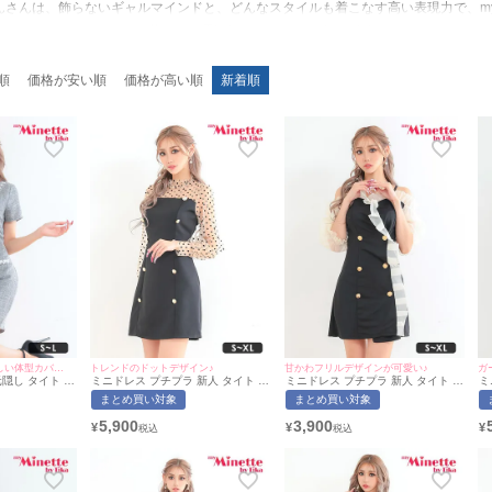
んさんは、飾らないギャルマインドと、どんなスタイルも着こなす高い表現力で、myMi
tteでは、あおぽんさんの持つ華やかな雰囲気にマッチした
キャバドレス
はもちろん、イ
富にラインナップしています。 あおぽんさんは、スタイルを際立たせるミニドレ
着用。彼女の着こなしを参考に、あなたも注目の的になる自信を手に入れてください
順
価格が安い順
価格が高い順
新着順
ビジューの煌めきが美しい体型カバードレス♡
トレンドのドットデザイン♪
甘かわフリルデザインが可愛い♪
ガ
隠し タイト ミ
ミニドレス プチプラ 新人 タイト 長
ミニドレス プチプラ 新人 タイト 袖
ミ
用/S~Lサイズ
袖 ワンピース シアー シアー袖 ドッ
あり ワンピース オフショル シアー
ノ
まとめ買い対象
まとめ買い対象
e/マイミネット
ト柄 低身長 胸元隠し 背中魅せ 同伴
シアー袖 低身長 胸元隠し 同伴 フロ
ス
黒 キャバドレス (あおぽん着
ントダブルボタン 黒 キャバドレス
バ
5,900
3,900
¥
¥
¥
用/S~XLサイズ対応) | myMinette/マ
(あおぽん着用/S~XLサイズ対応) |
ズ
イミネット
myMinette/マイミネット