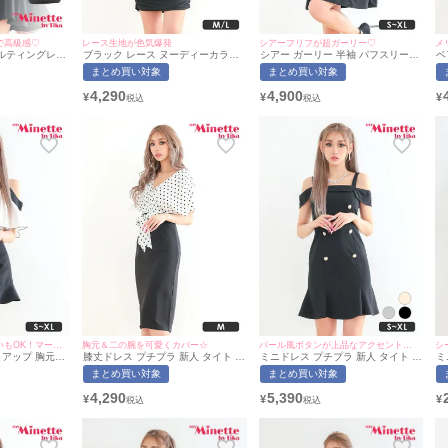
で高級感♡
レース生地が色気爆発
シアーフリフが超ガーリー♡
メ
ルティングレザ
ブラック レース ヌーディーカラー
シアー ガーリー 半袖 パフスリーブ
ベ
半袖 ハイウエスト タイト ミニドレ
ハイウエスト切替 フレア ミニドレ
フ
まとめ買い対象
まとめ買い対象
ス (Mサイズ/Lサイズ)(あおぽん/キャ
ス (Sサイズ〜XLサイズ)(あおぽん/
用
バドレス着用)[myMinette/マイミネ
キャバドレス着用)[myMinette/マイ
ミ
4,290
4,900
¥
¥
¥
ット]
ミネット]
着回し抜群で、普段使いもOK！マーメイドスカートで美脚も叶う♡
胸元＆二の腕を可愛くカバー☆
パール風ボタンが上品なアクセントに♡
シ
トアップ 胸元隠
膝丈ドレス プチプラ 新人 タイト 半
ミニドレス プチプラ 新人 タイト オ
ミ
ト ミニドレス
袖 ドット柄 低身長 リボン Vネック
フショル 低身長 胸元隠し ダブル
り
まとめ買い対象
まとめ買い対象
サイズ対応) |
バイカラー 白 キャバドレス (あおぽ
ボタン 黒 キャバドレス (あおぽん着
ド
ネット
ん着用/Mサイズ対応) | myMinette/
用/S〜XLサイズ対応) | myMinette/
切
4,290
5,390
¥
¥
¥
マイミネット
マイミネット
ん
m