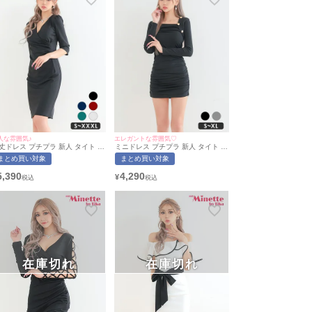
人な雰囲気♪
エレガントな雰囲気♡
丈ドレス プチプラ 新人 タイト 袖
ミニドレス プチプラ 新人 タイト 長
り 黒 キャバドレス (あおぽん着
袖 韓国ドレス ラウンジ 低身長 胸元
まとめ買い対象
まとめ買い対象
/S〜XXXLサイズ対応) |
隠し スクエアネック 同伴 ペア ゴー
yMinette/マイミネット
ルドボタン ボレロ風 黒 キャバドレ
5,390
4,290
¥
ス (あおぽん着用/S~XLサイズ対応)
| myMinette/マイミネット
在庫切れ
在庫切れ