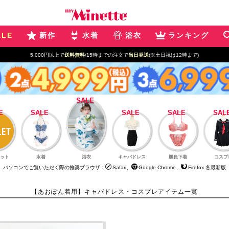
ALE
新作
水着
浴衣
ランキング
5,000円以上で
送料無料
/15時までの注文で
当日発送
(※土日祝は12時まで)
ット
水着
浴衣
キャバドレス
勝負下着
コスプ
パソコンでご覧いただく際の推奨ブラウザ：
Safari、
Google Chrome、
Firefox 各最新版
【あおぽん着用】キャバドレス・コスプレアイテム一覧