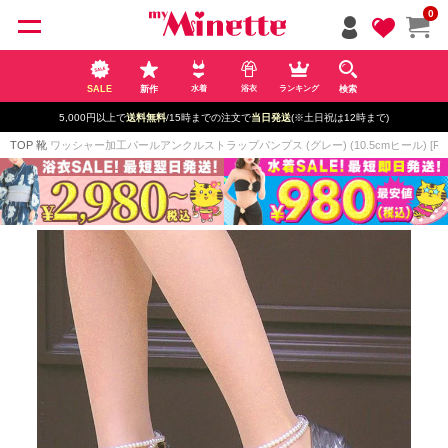
ペー
0
ジト
ップ
へ
SALE
新作
検索
水着
浴衣
ランキング
5,000円以上で
送料無料
/15時までの注文で
当日発送
(※土日祝は12時まで)
TOP
靴
ワッシャー加工パールアンクルストラップパンプス (グレー) (10.5cmヒール) [Reti