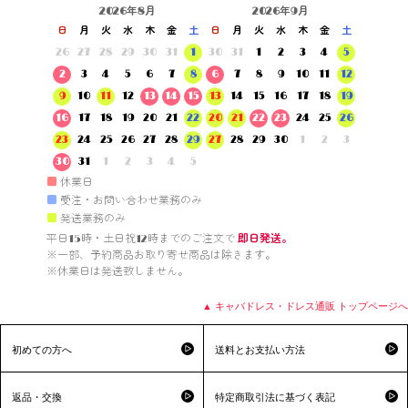
2026年8月
2026年9月
日
月
火
水
木
金
土
日
月
火
水
木
金
土
26
27
28
29
30
31
1
30
31
1
2
3
4
5
2
3
4
5
6
7
8
6
7
8
9
10
11
12
9
10
11
12
13
14
15
13
14
15
16
17
18
19
16
17
18
19
20
21
22
20
21
22
23
24
25
26
23
24
25
26
27
28
29
27
28
29
30
1
2
3
30
31
1
2
3
4
5
■
休業日
■
受注・お問い合わせ業務のみ
■
発送業務のみ
平日15時・土日祝12時までのご注文で 
即日発送。
※一部、予約商品お取り寄せ商品は除きます。

※休業日は発送致しません。

▲ キャバドレス・ドレス通販 トップページへ
初めての方へ
送料とお支払い方法
返品・交換
特定商取引法に基づく表記