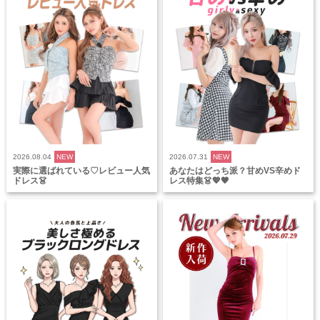
2026.08.04
NEW
2026.07.31
NEW
実際に選ばれている♡レビュー人気
あなたはどっち派？甘めVS辛めド
ドレス👗
レス特集👗💖🖤