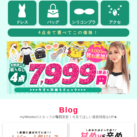
ドレス
バッグ
シリコンブラ
アクセ
4点全て選べてこの価格！
Blog
myMinetteのスタッフが
毎日
更新！今見てほしい最新情報をUP★