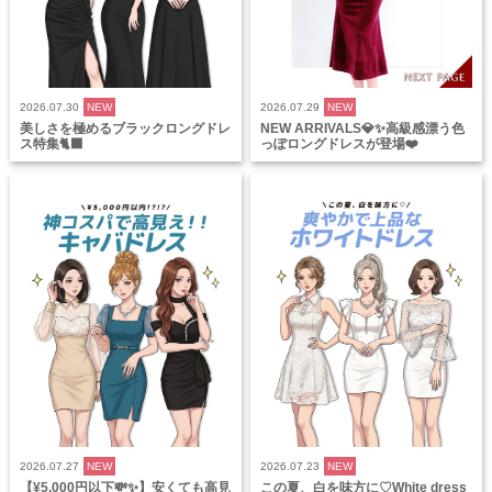
2026.07.30
NEW
2026.07.29
NEW
美しさを極めるブラックロングドレ
NEW ARRIVALS💎✨高級感漂う色
ス特集🐈‍⬛
っぽロングドレスが登場❤️
2026.07.27
NEW
2026.07.23
NEW
【¥5,000円以下💸✨】安くても高見
この夏、白を味方に♡White dress