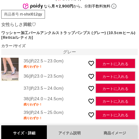
なら
月々2,900円
から。分割手数料無料
商品番号
rt-shxl012gy
女性らしさ満載♡
ワッシャー加工パールアンクルストラップパンプス (グレー) (10.5cmヒール)
[Retica/レティカ]
カラー
サイズ
グレー
35(約22.5～23.0cm)
カートに入れる
残りわずか！
36(約23.0～23.5cm)
カートに入れる
37(約23.5～24.0cm)
カートに入れる
38(約24.0～24.5cm)
カートに入れる
残りわずか！
39(約24.5～25.0cm)
カートに入れる
残りわずか！
サイズ・詳細
アイテム説明
商品イメージ