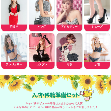
羽織り
バッグ
アクセサリー
シューズ
ランジェリー
コスプレ
浴衣
水着
入店・移籍準備セット
キャバ嬢デビューの準備はお金がかかって大変...
そんな方のために、キャバ嬢必需品が揃うセットをご用意しました！