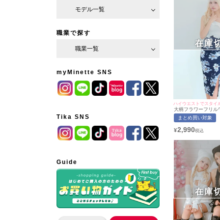
モデル一覧
職業で探す
在庫
職業一覧
myMinette SNS
ハイウエストでスタイル
大柄フラワーフリル
バイカラータイトプ
Tika SNS
まとめ買い対象
ス (Sサイズ/Mサイズ
ャバドレス着用)[myMi
2,990
¥
ネット]
Guide
在庫