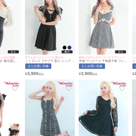
二の腕をカバーしながら上品な肌魅せを叶える♡
甘さもありセクシーでも責める♪
細見えを叶えるガーリーなデザイン♡
ふ
き 胸元隠し タ
ミニドレス プチプラ 新人 ジップ ワ
半袖 ワンピース 千鳥格子柄 フレア
ミ
ひなたまる着
ンピース セクシー 半袖 低身長 谷間
ドレス (ひなたまる着用/S~Lサイズ
袖
まとめ買い対象
まとめ買い対象
yMinette/マ
スナック パール 肩フリル クロスコ
対応) | myMinette/マイミネット
ー
ード 黒 キャバドレス (ひなたまる着
長
3,900
3,900
¥
¥
¥
用/M~Lサイズ対応) | myMinette/マ
キ
イミネット
イ