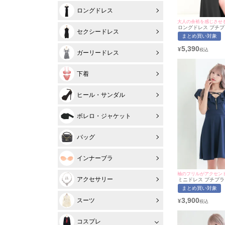
ロングドレス
大人の余裕を感じさせる
ロングドレス プチプ
セクシードレス
ト オフショル セクシ
まとめ買い対象
ースルー 谷間 背中魅
ル ワンカラー 黒 キ
5,390
¥
なたまる着用/S~Lサイ
ガーリードレス
myMinette/マイミ
下着
ヒール・サンダル
ボレロ・ジャケット
バッグ
インナーブラ
袖のフリルがアクセン
アクセサリー
ミニドレス プチプラ 
ンピース セクシー 半
まとめ買い対象
スナック パール 肩
キャバドレス (ひなた
3,900
スーツ
¥
サイズ対応) | myMi
ト
コスプレ