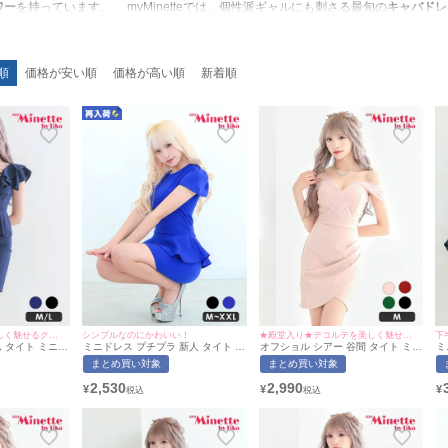
ワー
を持っています。 myMinetteでは、個性派ギャルにも刺さる最旬の
キャバドレ
る
ハロウィン
やイベントで主役になれる
コスプレ
を豊富にラインナップしています
ドレス
など、個性を爆発させる着こなしを披露してくれています。彼女の着こなしを
個性と輝き
を手に入れてください！
順
価格が安い順
価格が高い順
新着順
★殿堂入り★谷間を美しく魅せるクロスデザイン♡
シンプルなのにかわいい！
★殿堂入り★デコルテを美しく魅せる上品な一着♡
下
 タイト ミニド
ミニドレス プチプラ 新人 タイト ペ
オフショル シアー 谷間 タイト ミニ
ミ
/M~Lサイズ対
プラム セクシー 半袖 低身長 谷間
ドレス (ひなたまる着用/Mサイズ対
ン
まとめ買い対象
まとめ買い対象
イミネット
青 キャバドレス (ひなたまる着
応) | myMinette/マイミネット
長
用/M~XXLサイズ対応) | myMinette/
ン
2,530
2,990
¥
¥
¥
マイミネット
(
m