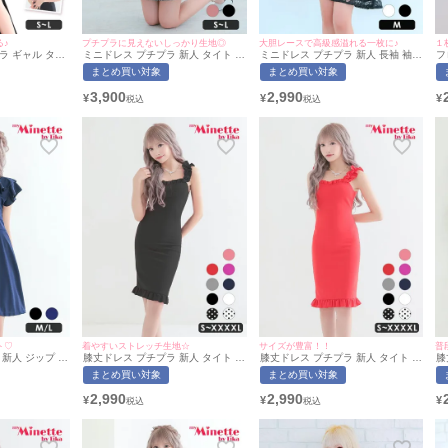
♪
プチプラに見えないしっかり生地◎
大胆レースで高級感溢れる一枚に♪
１
ラ ギャル タイ
ミニドレス プチプラ 新人 タイト ツ
ミニドレス プチプラ 新人 長袖 袖あ
フ
ー ラウンジ シ
イード ノースリーブ 低身長 ブラッ
り ワンピース フレア セクシー ラウ
シ
まとめ買い対象
まとめ買い対象
せ くびれ フリ
ク Aライン フロンドボタン ハート
ンジ レース 花柄 胸元隠し 同伴 総
ズ
ャバドレス (ひ
カット キャバドレス Luvique (ひな
レース シンプル Vネック ワンカラ
ッ
3,900
2,990
¥
¥
¥
ズ対応) |
たまる着用/S~Lサイズ対応) |
ー 黒 キャバドレス (ひなたまる着
ネット
myMinette/マイミネット
用/Mサイズ対応) | myMinette/マイ
ミネット
ト♡
着やすいストレッチ生地☆
サイズが豊富！！
普
新人 ジップ ワ
膝丈ドレス プチプラ 新人 タイト ノ
膝丈ドレス プチプラ 新人 タイト ワ
膝
袖 低身長 谷間
ースリーブ 低身長 胸元隠し 背中魅
ンピース ノースリーブ 低身長 胸元
ン
まとめ買い対象
まとめ買い対象
フリル ネイビー
せ スクエアネック ワンカラー 肩フ
隠し 背中魅せ スクエアネック ワン
隠
まる着用/M~L
リル シンプル 黒 キャバドレス (ひ
カラー 肩フリル 赤 キャバドレス
カ
2,990
2,990
¥
¥
¥
nette/マイミネッ
なたまる着用/S〜XXXXLサイズ対
(ひなたまる着用/S〜XXXXLサイズ
ス
応) | myMinette/マイミネット
対応) | myMinette/マイミネット
ズ