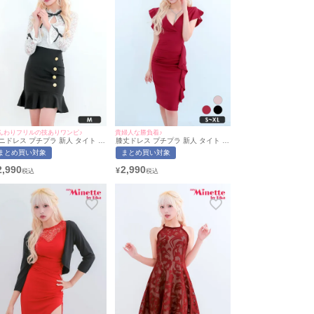
んわりフリルの技ありワンピ♪
貴婦人な勝負着♪
ニドレス プチプラ 新人 タイト 長
膝丈ドレス プチプラ 新人 タイト セ
 袖あり ワンピース 韓国ドレス マ
クシー 半袖 低身長 谷間 ワインレ
まとめ買い対象
まとめ買い対象
メイド レース レース袖 花柄 低身
ッド 肩フリル Vネック フォーマル
 胸元隠し 同伴 バイカラー 白 黒
キャバドレス (ひなたまる着
2,990
2,990
¥
ャバドレス (ひなたまる着用/Mサ
用/S~XLサイズ対応) | myMinette/マ
ズ対応) | myMinette/マイミネット
イミネット