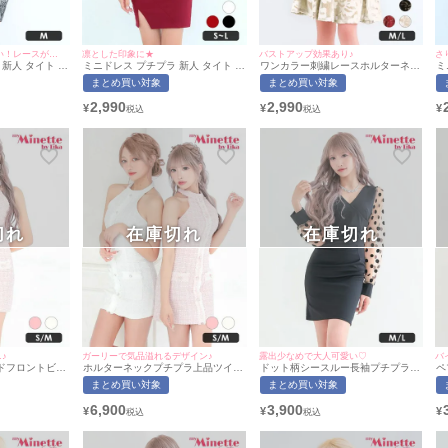
シンプルなのにかわいい！レースがお上品さを更にアップ♪
凛とした印象に★
バストアップ効果あり♪
さ
新人 タイト ワ
ミニドレス プチプラ 新人 タイト ラ
ワンカラー刺繍レースホルターネッ
ミ
ノースリーブ レ
ウンジ セクシー 半袖 低身長 谷間
クプチプラハイウエスト切替フレア
ウ
まとめ買い対象
まとめ買い対象
し スナック 同
スリット デザイン ワインレッド キ
ミニドレス (Mサイズ/Lサイズ)(向葵
黒
 （ひなたまる着
ャバドレス (ひなたまる着用/S~Lサ
まる/キャバドレス着用)[myMinette/
用
2,990
2,990
¥
¥
¥
Minette/マイ
イズ対応) | myMinette/マイミネット
マイミネット]
イ
切れ
在庫切れ
在庫切れ
♪
ガーリーで気品溢れるデザイン♪
露出少なめで大人可愛い♡
バ
ドフロントビジ
ホルターネックプチプラ上品ツイー
ドット柄シースルー長袖プチプラタ
ペ
ネックタイトミ
ドフロントビジューボタンタイトミ
イトミニドレス(Mサイズ/Lサイズ)
ラ
まとめ買い対象
まとめ買い対象
サイズ)(向葵ま
ニドレス(Sサイズ/Mサイズ)(林姫奈
(向葵まる/キャバドレス着用)
イ
yMinette/マ
妙/キャバドレス着用)[myMinette/マ
[myMinette/マイミネット]
[
6,900
3,900
¥
¥
¥
イミネット]