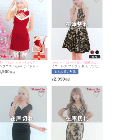
在庫切れ
胆バストカットサンタさん♡
ゴージャスなレース使いで価格以上の品質♪
ンタコス 3点set サイドドットレ
ミニドレス プチプラ 新人 ワンピー
スアップベロアプチプラ サンタ
ス フレア ホルターネック セクシー
4,900
まとめ買い対象
スプレ ドレス [ワンピース/Tバッ
ラウンジ レース 低身長 胸元隠し 同
/サンタ帽子]
伴 ハイウエスト切り替え 黒 キャバ
2,990
¥
ドレス (ひなたまる着用/M~Lサイズ
対応) | myMinette/マイミネット
在庫切れ
在庫切れ