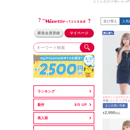
る人を自信で満たす
パ
「いいね！」が殺到す
攻めたデザインの
ミニ
も真似できない
最強の
並び替え
人気
新規会員登録
マイページ
ランキング
半袖 ジップ ペプラム
レス (ひなたまる着用
新作
まとめ買い対象
応) myMinette/マ
2,990
¥
再入荷