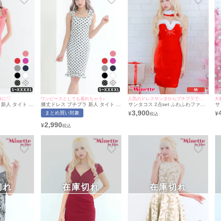
象に♡
ワンピースとしても着れちゃう♪
人気のドレスサンタからプチプラで登場♡
大
新人 タイト ワ
膝丈ドレス プチプラ 新人 タイト ワ
サンタコス 2点set ふわふわファー
サ
ブ 低身長 胸元
ンピース ノースリーブ ドット柄 低
リボンベロアプチプラ サンタ コス
ー
3,900
まとめ買い対象
¥
¥
エアネック 大き
身長 胸元隠し 背中魅せ スクエアネ
プレ ドレス [ワンピース/チョーカ
コ
 フリル袖 ピン
ック 白 キャバドレス (ひなたまる着
ー]
ク
2,990
¥
ひなたまる着
用/S〜XXXXLサイズ対応) |
対応) |
myMinette/マイミネット
ネット
切れ
在庫切れ
在庫切れ