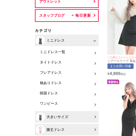
アウトレット
スタッフブログ
カテゴリ
ミニドレス
ミニドレス一覧
シアースリーブ 肩あ
タイトドレス
イト ミニドレス (
まとめ買い対象
用/S~Lサイズ対応) | m
イミネット
フレアドレス
4,900
¥
袖ありドレス
韓国ドレス
ワンピース
大きいサイズ
膝丈ドレス