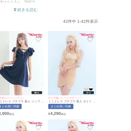
ス
はもちろん、SNSで
。 日向まるちゃんは、
参考に、あなたも誰に
42
件中
1
-
42
件表示
半身カバーバッチリ♪
大人可愛いレースデザイン♡
ニドレス プチプラ 新人 ジップ ワ
ミニドレス プチプラ 新人 タイト 袖
ピース フレア セクシー 半袖 低身
あり セクシー シアー袖 低身長 谷間
まとめ買い対象
まとめ買い対象
 谷間 チャーム付き クロスデザイ
背中魅せ 同伴 ウエストベルト ハー
 フリル ネイビー キャバドレス
トカット 五分袖 アイボリー ベージ
3,900
4,290
¥
ひなたまる着用/M~Lサイズ対応) |
ュ キャバドレス (ひなたまる着
yMinette/マイミネット
用/S~Lサイズ対応) | myMinette/マ
イミネット