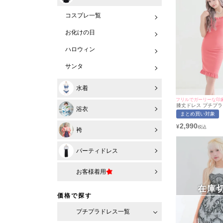
コスプレ一覧
お化けの日
ハロウィン
サンタ
水着
フリルでガーリーな印
膝丈ドレス プチプラ 
浴衣
ンピース ノースリー
まとめ買い対象
隠し 背中魅せ スク
いサイズ ワンカラー
2,990
¥
ク キャバドレス (
袴
用/S〜XXXXLサイズ
myMinette/マイミ
パーティドレス
お客様着用
在庫
価格で探す
プチプラドレス一覧