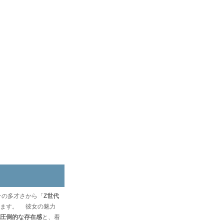
その多才さから「
Z世代
います。 彼女の魅力
圧倒的な存在感
と、着