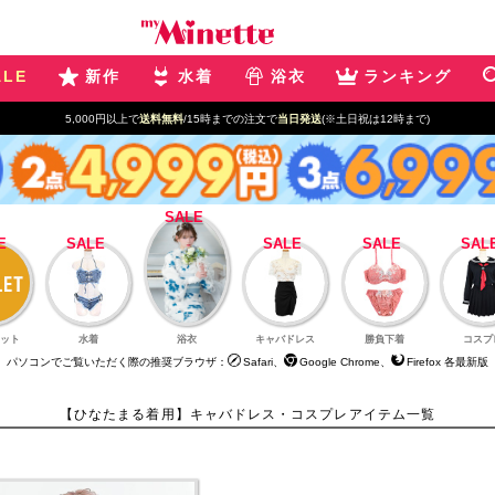
ALE
新作
水着
浴衣
ランキング
5,000円以上で
送料無料
/15時までの注文で
当日発送
(※土日祝は12時まで)
ット
水着
浴衣
キャバドレス
勝負下着
コスプ
パソコンでご覧いただく際の推奨ブラウザ：
Safari、
Google Chrome、
Firefox 各最新版
【ひなたまる着用】キャバドレス・コスプレアイテム一覧