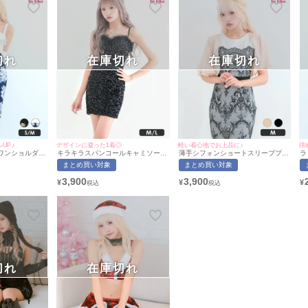
切れ
在庫切れ
在庫切れ
UP♪
デザインに凝った1着◎
軽い着心地でお上品に♪
揺
ワンショルダー
キラキラスパンコールキャミソール
薄手シフォンショートスリーブプチ
ラ
チプラ膝丈ドレ
プチプラタイトミニドレス (Mサイ
プラボレロ (Mサイズ) [myMinette/
あ
まとめ買い対象
まとめ買い対象
)(向葵まる/キ
ズ/Lサイズ)(向葵まる/キャバドレス
マイミネット]
(
nette/マイミ
着用)[myMinette/マイミネット]
[
3,900
3,900
¥
¥
¥
切れ
在庫切れ