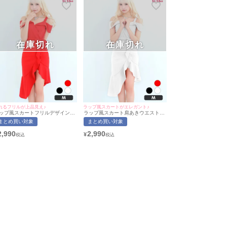
在庫切れ
在庫切れ
れるフリルが上品見え♪
ラップ風スカートがエレガント♪
ップ風スカートフリルデザイン肩
ラップ風スカート肩あきウエストリ
きプチプラミニドレス (Mサイズ)
ボン付きプチプラミニドレス (Mサ
まとめ買い対象
まとめ買い対象
向葵まる/キャバドレス着用)
イズ)(向葵まる/キャバドレス着用)
myMinette/マイミネット]
[myMinette/マイミネット]
2,990
2,990
¥