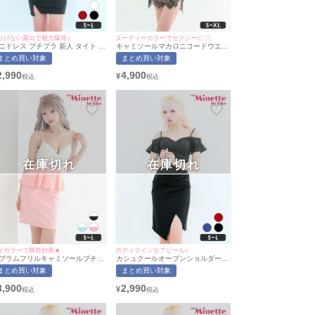
りげない露出で魅力爆発♪
ヌーディーカラーでセクシーに♡
ニドレス プチプラ 新人 タイト ラ
キャミソールマカロニコードウエス
ンジ 半袖 低身長 谷間 スリット
トカットブラックレースシアープチ
まとめ買い対象
まとめ買い対象
 キャバドレス (ひなたまる着
プラタイトミニドレス (Sサイズ～
/S~Lサイズ対応) | myMinette/マ
XLサイズ)(向葵まる/キャバドレス着
2,990
4,900
¥
ミネット
用)[myMinette/マイミネット]
在庫切れ
在庫切れ
イカラーで脚長効果★
ボディラインをアピール♪
プラムフリルキャミソールプチプ
カシュクールオープンショルダーギ
タイトミニドレス (Sサイズ～Lサ
ャザーアシンメトリープチプラ膝丈
まとめ買い対象
まとめ買い対象
ズ)(向葵まる/キャバドレス着用)
ドレス(Sサイズ～Lサイズ)(向葵ま
myMinette/マイミネット]
る/キャバドレス着用)[myMinette/マ
3,900
2,990
¥
イミネット]