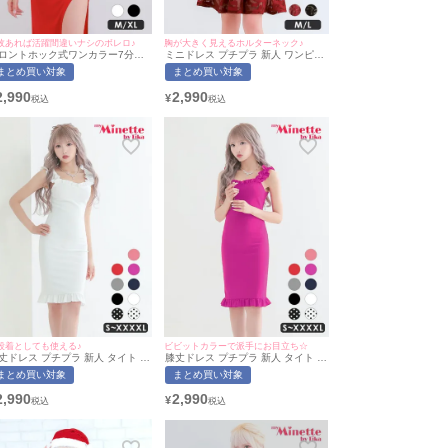
枚あれば活躍間違いナシのボレロ♪
胸が大きく見えるホルターネック♪
ロントホック式ワンカラー7分袖
ミニドレス プチプラ 新人 ワンピー
ンプルプチプラボレロ (Mサイ
ス フレア ホルターネック セクシー
まとめ買い対象
まとめ買い対象
/XLサイズ) [myMinette/マイミネ
ラウンジ レース 低身長 胸元隠し 同
ト]
伴 赤 キャバドレス (ひなたまる着
2,990
2,990
¥
用/M~Lサイズ対応) | myMinette/マ
イミネット
段着としても使える♪
ビビットカラーで派手にお目立ち☆
丈ドレス プチプラ 新人 タイト ワ
膝丈ドレス プチプラ 新人 タイト ワ
ピース ノースリーブ 低身長 胸元
ンピース ノースリーブ 低身長 胸元
まとめ買い対象
まとめ買い対象
し 背中魅せ スクエアネック ワン
隠し 背中魅せ スクエアネック ワン
ラー 肩フリル 清楚 白 キャバドレ
カラー 肩フリル ピンク キャバドレ
2,990
2,990
¥
 (ひなたまる着用/S〜XXXXLサイ
ス (ひなたまる着用/S〜XXXXLサイ
対応) | myMinette/マイミネット
ズ対応) | myMinette/マイミネット