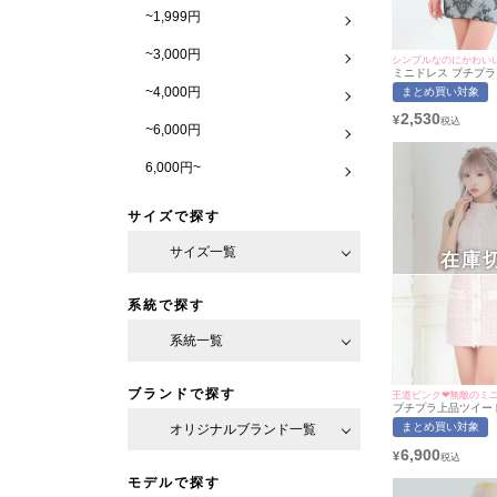
~1,999円
~3,000円
ミニドレス プチプラ 
ンピース ラウンジ 
~4,000円
まとめ買い対象
ース風 低身長 胸元隠
伴 白 キャバドレス
2,530
¥
用/Mサイズ対応） | my
~6,000円
ミネット
6,000円~
サイズで探す
サイズ一覧
在庫
系統で探す
系統一覧
ブランドで探す
王道ピンク❤︎無敵のミニ
プチプラ上品ツイー
ューボタンホルター
まとめ買い対象
オリジナルブランド一覧
ニドレス(Sサイズ/M
る/キャバドレス着用)[m
6,900
¥
イミネット]
モデルで探す