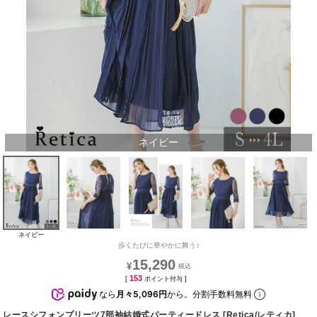
ネイビー
ネイビー
歩くたびに華やかに舞う♪
15,290
¥
153
[
ポイント付与 ]
なら
月々5,096円
から。分割手数料無料
レースシフォンプリーツ7部袖結婚式パーティードレス [Retica/レティカ]