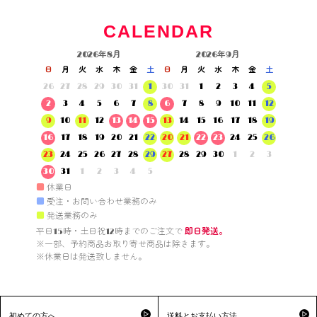
CALENDAR
2026年8月
2026年9月
日
月
火
水
木
金
土
日
月
火
水
木
金
土
26
27
28
29
30
31
1
30
31
1
2
3
4
5
2
3
4
5
6
7
8
6
7
8
9
10
11
12
9
10
11
12
13
14
15
13
14
15
16
17
18
19
16
17
18
19
20
21
22
20
21
22
23
24
25
26
23
24
25
26
27
28
29
27
28
29
30
1
2
3
30
31
1
2
3
4
5
■
休業日
■
受注・お問い合わせ業務のみ
■
発送業務のみ
平日15時・土日祝12時までのご注文で 
即日発送。
※一部、予約商品お取り寄せ商品は除きます。

※休業日は発送致しません。

初めての方へ
送料とお支払い方法