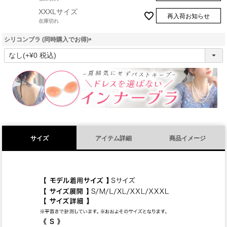
XXXLサイズ
再入荷お知らせ
在庫切れ
シリコンブラ (同時購入でお得)
(
必
須
)
サイズ
アイテム詳細
商品イメージ