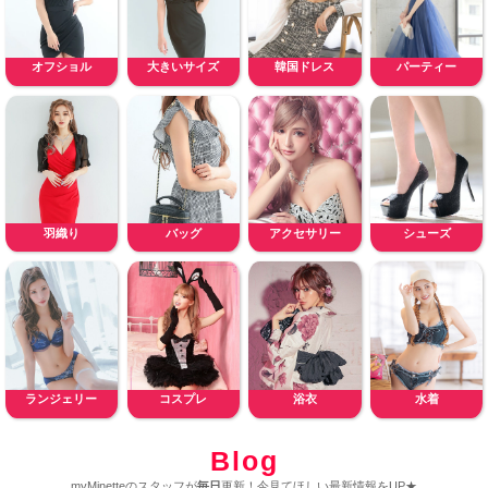
オフショル
大きいサイズ
韓国ドレス
パーティー
羽織り
バッグ
アクセサリー
シューズ
ランジェリー
コスプレ
浴衣
水着
Blog
myMinetteのスタッフが
毎日
更新！今見てほしい最新情報をUP★