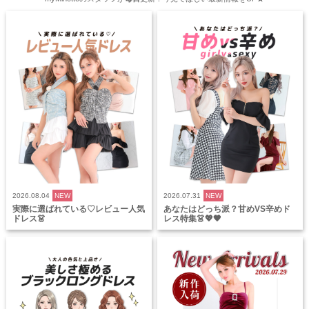
2026.08.04
NEW
2026.07.31
NEW
実際に選ばれている♡レビュー人気
あなたはどっち派？甘めVS辛めド
ドレス👗
レス特集👗💖🖤