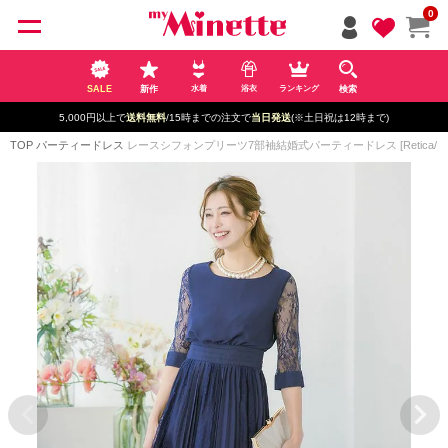
ペー
0
ジト
ップ
へ
SALE
新作
検索
水着
浴衣
ランキング
5,000円以上で
送料無料
/15時までの注文で
当日発送
(※土日祝は12時まで)
TOP
パーティードレス
レースシフォンプリーツ7部袖結婚式パーティードレス [Retica/レ