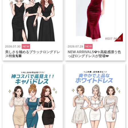
2026.07.30
NEW
2026.07.29
NEW
美しさを極めるブラックロングドレ
NEW ARRIVALS💎✨高級感漂う色
ス特集🐈‍⬛
っぽロングドレスが登場❤️