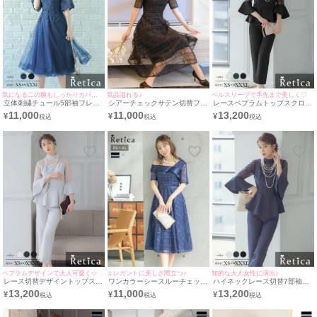
気になる二の腕もしっかりカバー◎
気品溢れる♪
ベルスリーブで手先まで美しく♡
立体刺繍チュール5部袖フレア
シアーチェックサテン切替フレ
レースペプラムトップスクロッ
膝下シースルー結婚式パーティ
ア5部袖膝下ワンショルダー結
プドパンツベルスリーブ結婚式
11,000
11,000
13,200
¥
¥
¥
ードレス [Retica/レティカ]
婚式パーティードレス [Retica/
パーティードレス [Retica/レテ
レティカ]
ィカ]
ペプラムデザインで大人可愛く☆
エレガントに美しさ際立つ♪
知的な大人女性に演出♪
レース切替デザイントップスク
ワンカラーシースルーチェック
ハイネックレース切替7部袖ペ
ロップドパンツベルスリーブ結
5部袖フレア膝下ワンショルダ
プラムトップスクロップドパン
13,200
11,000
13,200
¥
¥
¥
婚式パーティードレス [Retica/
ー結婚式パーティードレス
ツ結婚式パーティードレス
レティカ]
[Retica/レティカ]
[Retica/レティカ]