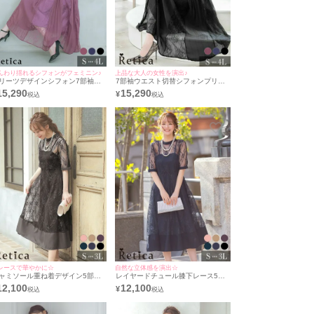
んわり揺れるシフォンがフェミニン♪
上品な大人の女性を演出♪
リーツデザインシフォン7部袖ロ
7部袖ウエスト切替シフォンプリー
グ結婚式パーティードレス
ツ結婚式パーティードレス [Retica/
15,290
15,290
¥
Retica/レティカ]
レティカ]
レースで華やかに☆
自然な立体感を演出☆
ャミソール重ね着デザイン5部袖
レイヤードチュール膝下レース5部
下結婚式パーティードレス3点セ
袖結婚式パーティードレス3点セッ
12,100
12,100
¥
ト [Retica/レティカ]
ト [Retica/レティカ]