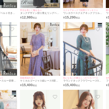
手元を美しく魅せる☆
スクエアネックで顔周りスッキリ☆
脚
グベルト付きタ
タックデザイン切り替えリングベル
ワンカラースクエアネックフリル5
ワ
ーピースベルス
ト付きワイドパンツツーピース5部
部袖ワイドパンツ結婚式パーティー
替
12,980
15,290
¥
¥
¥
ィードレス
袖ベルスリーブ結婚式パーティード
ドレス [Retica/レティカ]
レ
レス [Retica/レティカ]
る☆
高級感溢れる☆
気になる二の腕もしっかりカバー◎
女
ースルー切替チ
ケミカルゴージャス総レース5部袖
ラウンドネックフラワーレース5部
フ
婚式パーティー
フレアロングスカート結婚式パーテ
袖フレアロングスカート結婚式パー
ッ
15,400
15,400
¥
¥
¥
ィカ]
ィードレス [Retica/レティカ]
ティードレス [Retica/レティカ]
ー