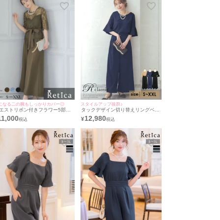
になる二の腕もしっかりカバー◎
スタイルアップ抜群♪
エストリボン付きフラワー5部袖
タックデザイン切り替えリングベル
ーストップスワイドパンツツーピ
ト付きワイドパンツツーピース5部
11,000
12,980
¥
ス結婚式パーティードレス
袖ベルスリーブ結婚式パーティード
Retica/レティカ]
レス [Retica/レティカ]