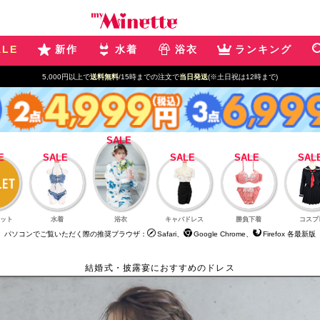
ALE
新作
水着
浴衣
ランキング
5,000円以上で
送料無料
/15時までの注文で
当日発送
(※土日祝は12時まで)
ット
水着
浴衣
キャバドレス
勝負下着
コスプ
パソコンでご覧いただく際の推奨ブラウザ：
Safari、
Google Chrome、
Firefox 各最新版
結婚式・披露宴におすすめのドレス