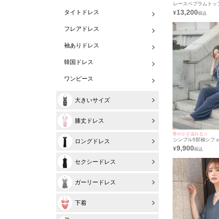
レースペプラムトッ
パンツベルスリーブ
13,200
タイトドレス
¥
ードレス [Retica/
フレアドレス
袖ありドレス
韓国ドレス
ワンピース
大きいサイズ
膝丈ドレス
華やかさ溢れる☆
シンプル5部袖シフ
ロングドレス
ツ結婚式パーティードレス
9,900
¥
レティカ]
セクシードレス
ガーリードレス
下着