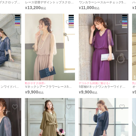
プスクロップド
レース切替デザイントップスクロッ
ワンカラーシースルーチェック5部
ハ
結婚式パーティ
プドパンツベルスリーブ結婚式パー
袖フレア膝下ワンショルダー結婚式
ム
13,200
11,000
¥
¥
¥
レティカ]
ティードレス [Retica/レティカ]
パーティードレス [Retica/レティカ]
パ
動きやすさ抜群♪
デコルテを綺麗に魅せる♪
気
ォンワイドパン
Vネックシアーフラワーレース5部
5部袖Vネックワンカラーワイドパ
オ
 [Retica/
袖オールインワン二の腕カバー結婚
ンツ二の腕カバー結婚式パーティー
結
9,900
9,900
¥
¥
¥
式パーティードレス [Retica/レティ
ドレス [Retica/レティカ]
テ
カ]