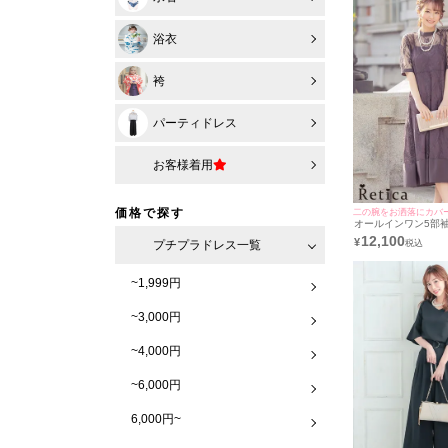
浴衣
袴
パーティドレス
お客様着用
価格で探す
二の腕をお洒落にカバ
オールインワン5部
結婚式パーティードレス 
12,100
¥
プチプラドレス一覧
ティカ]
~1,999円
~3,000円
~4,000円
~6,000円
6,000円~