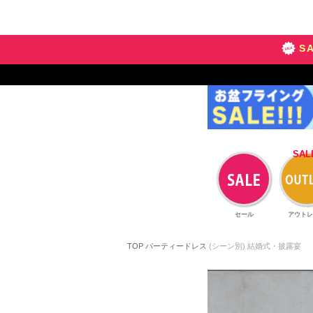
S
セール
アウトレ
TOP
パーティードレス
(シーン別) 結婚式・披露宴