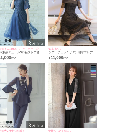
になる二の腕もしっかりカバー◎
気品溢れる♪
体刺繍チュール5部袖フレア膝下
シアーチェックサテン切替フレア5
ースルー結婚式パーティードレス
部袖膝下ワンショルダー結婚式パー
11,000
11,000
¥
Retica/レティカ]
ティードレス [Retica/レティカ]
的な大人女性に演出♪
女性らしさを演出♡