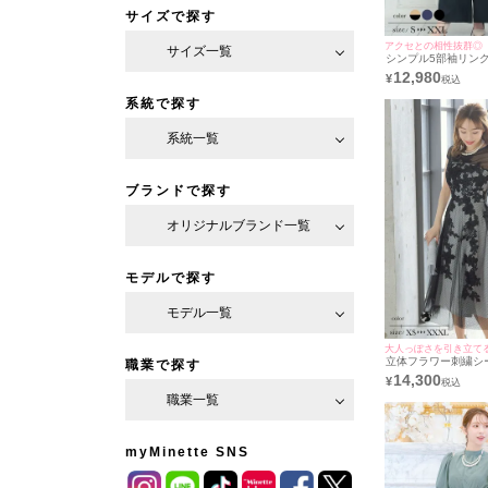
サイズで探す
アクセとの相性抜群◎
サイズ一覧
シンプル5部袖リン
ックワイドパンツツ
12,980
¥
リーブ結婚式パーテ
[Retica/レティカ]
系統で探す
系統一覧
ブランドで探す
オリジナルブランド一覧
モデルで探す
モデル一覧
大人っぽさを引き立て
立体フラワー刺繍シ
職業で探す
ュールフレア膝下結
14,300
¥
ドレス [Retica/レテ
職業一覧
myMinette SNS