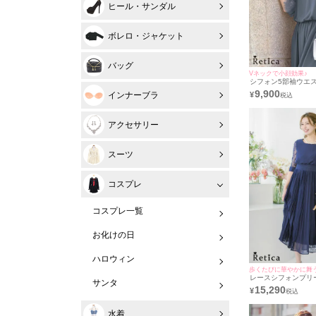
ヒール・サンダル
ボレロ・ジャケット
バッグ
Vネックで小顔効果♪
シフォン5部袖ウエ
ラーパンツ結婚式パ
9,900
インナーブラ
¥
[Retica/レティカ]
アクセサリー
スーツ
コスプレ
コスプレ一覧
お化けの日
ハロウィン
歩くたびに華やかに舞う
レースシフォンプリ
サンタ
式パーティードレス [R
15,290
¥
カ]
水着