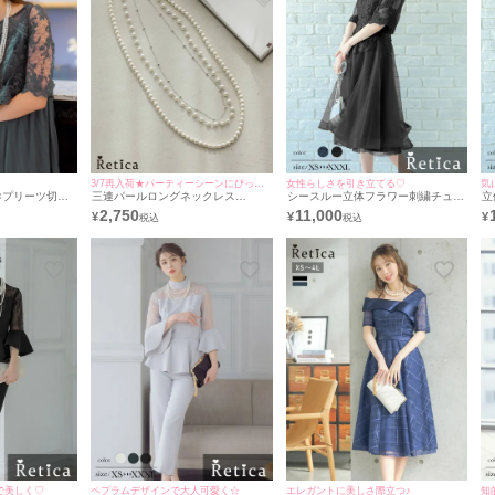
3/7再入荷★パーティーシーンにぴったり♪
女性らしさを引き立てる♡
気
×プリーツ切り
三連パールロングネックレス
シースルー立体フラワー刺繍チュー
立
ードレス (S
[Retica/レティカ]
ル5部袖フレア膝下結婚式パーティ
シ
2,750
11,000
¥
¥
¥
etica/レティ
ードレス [Retica/レティカ]
[
で美しく♡
ペプラムデザインで大人可愛く☆
エレガントに美しさ際立つ♪
知