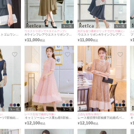
ウエストリボンでスタイルアップ♪
光沢を放つ素材がリッチでびた印象に♪
ふ
ストゴムワンカ
Aラインフレアウエストリボンフィ
ウエストリボンAラインフレアフィ
プ
ーティードレス
ッシュテールカジュアルサテン膝下
ッシュテールカジュアルサテン膝下
ン
11,000
11,000
¥
¥
¥
二の腕カバースリーブ結婚式パーテ
二の腕カバースリーブ結婚式パーテ
[
ィードレス [Retica/レティカ]
ィードレス [Retica/レティカ]
♪
レース生地で繊細な印象♪
上品な女性を演出♡
総
ーツ7部袖結婚
キャミソールレース重ね着5部袖膝
レース裾切替5部袖膝下結婚式パー
キ
etica/レティ
下結婚式パーティードレス3点セッ
ティードレス3点セット [Retica/レ
膝
12,100
12,100
¥
¥
¥
ト [Retica/レティカ]
ティカ]
ッ