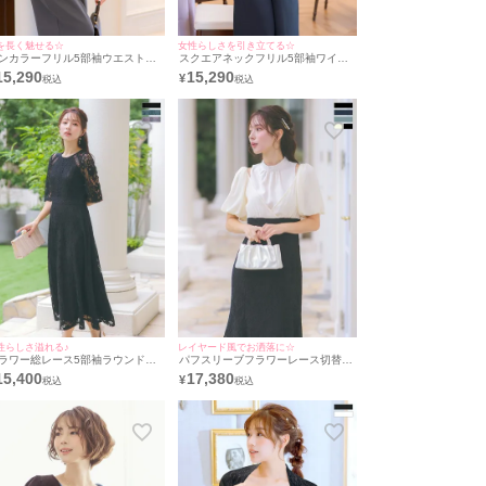
を長く魅せる☆
女性らしさを引き立てる☆
ンカラーフリル5部袖ウエスト切
スクエアネックフリル5部袖ワイド
ワイドパンツ結婚式パーティード
パンツ結婚式パーティードレス
15,290
15,290
¥
ス [Retica/レティカ]
[Retica/レティカ]
性らしさ溢れる♪
レイヤード風でお洒落に☆
ラワー総レース5部袖ラウンドネ
パフスリーブフラワーレース切替デ
クフレアロングスカート結婚式パ
ザインマーメイドロングスカート結
15,400
17,380
¥
ティードレス [Retica/レティカ]
婚式パーティードレス [Retica/レテ
ィカ]