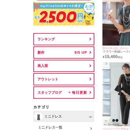
ランキング
華やか&上品に決まる♪
フラワー刺繍レース
新作
替えミモレ丈パーティ
15,400
¥
サイズ～3Lサイズ) [R
カ]
再入荷
アウトレット
スタッフブログ
カテゴリ
ミニドレス
ミニドレス一覧
ベルスリーブで手先ま