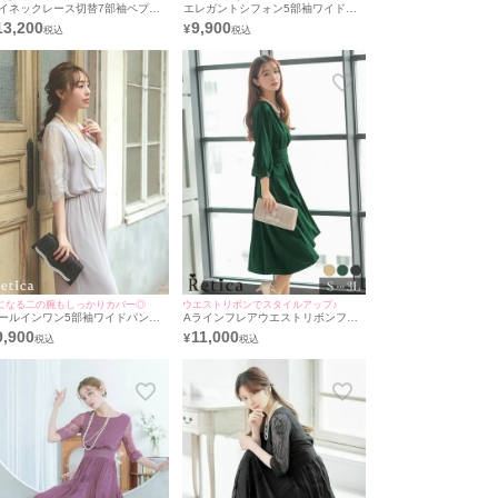
イネックレース切替7部袖ペプラ
エレガントシフォン5部袖ワイドパ
トップスクロップドパンツ結婚式
ンツフラワー結婚式パーティードレ
13,200
9,900
¥
ーティードレス [Retica/レティカ]
ス [Retica/レティカ]
になる二の腕もしっかりカバー◎
ウエストリボンでスタイルアップ♪
ールインワン5部袖ワイドパンツ
Aラインフレアウエストリボンフィ
婚式パーティードレス [Retica/レ
ッシュテールカジュアルサテン膝下
9,900
11,000
¥
ィカ]
二の腕カバースリーブ結婚式パーテ
ィードレス [Retica/レティカ]