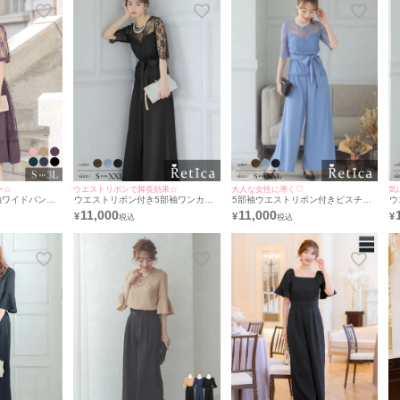
ー☆
ウエストリボンで脚長効果☆
大人な女性に導く♡
気
袖ワイドパンツ
ウエストリボン付き5部袖ワンカラ
5部袖ウエストリボン付きビスチェ
ウ
[Retica/レ
ーフラワーレースビスチェ風トップ
風レーストップスワイドパンツツー
レ
11,000
11,000
¥
¥
¥
スワイドパンツツーピース結婚式パ
ピース結婚式パーティードレス
ー
ーティードレス [Retica/レティカ]
[Retica/レティカ]
[