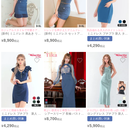
カジュアルスタイルで可愛さアピール♡
トレンドを押さえたデニムドレス♡
気品溢れる大人のタイトシルエット♡
[新作] ミニドレス 肩あき リボ
[新作] ミニドレス セットアッ
ミニドレス プチプラ 新人 タイ
ン 谷間 デニム 裾プリーツ フ
プ 肩あき リボン キルティング
ト ラウンジ 半袖 シアー シア
まとめ買い対象
8,900
8,900
ェイクポケット ブルー XL タ
風 デニム ブルー XL タイト キ
ー袖 低身長 スクエアネック ウ
¥
¥
イト キャバドレス (星乃リア着
ャバドレス (横田未来着用) [tk-
エストベルト風 パフスリーブ
4,290
¥
用) [tk-md264804] [Tika/ティ
mdsyu501119] [Tika/ティカ]
青 キャバドレス (きぃぃりぷ着
カ]
用/S~XXLサイズ対応) |
myMinette/マイミネット
バストに視線を集める♪
程よい肌見せと体型カバーを叶える♪
さりげない肌見せが色っぽい1着♡
ミニドレス プチプラ 新人 タ
シアースリーブ 長袖 バストカ
ロングドレス プチプラ 新人 タ
イト セクシー 低身長 谷間 フ
ット ヌーディーレース バック
イト セクシー ラウンジ キャミ
8,700
まとめ買い対象
まとめ買い対象
¥
リル袖 パール バストクロス 黒
スリット ストレッチ タイトロ
ソール 背中魅せ スナック ドレ
キャバドレス (あおぽん着
ングドレス (Sサイズ～XXXLサ
ープ サテン カウルネック シン
4,290
5,900
¥
¥
用/M~Lサイズ対応) |
イズ) (戦慄かなの/キャバドレ
プル ミントブルー キャバドレ
myMinette/マイミネット
ス着用) [Tika/ティカ]
ス (みのり着用/S~XLサイズ対