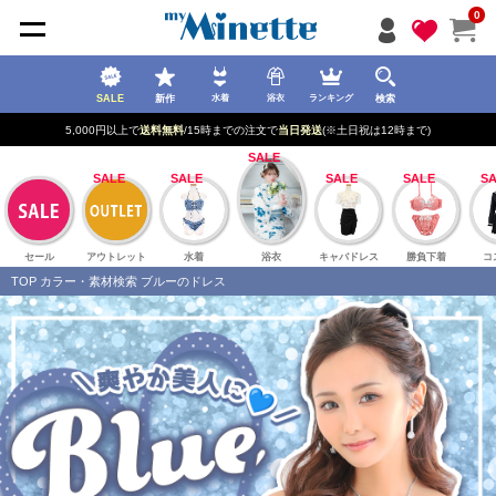
ペー
0
ジト
ップ
へ
SALE
新作
検索
水着
浴衣
ランキング
新規登録で最大
2500円OFF!
セール
アウトレット
水着
浴衣
キャバドレス
勝負下着
コ
TOP
カラー・素材検索
ブルーのドレス