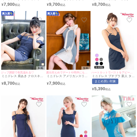
ビジュー ジップ ストーン付き
スリーブ ピンストライプ レー
ロスネック ジップ ハートカッ
7,900
9,700
8,700
¥
¥
¥
バストコード 裾フリル セクシ
ス ネックリボン付き プリーツ
ト 谷間 ビジュー ストレッチ
ー 谷間 キャミソール シースル
ブルー XL Aライン キャバドレ
水色 XL タイト キャバドレス
ー くびれ ブルー キャバドレス
ス (重川茉弥着用) [tk-
(重川茉弥着用) [tk-md10998]
(重川茉弥着用) [tk-
mds11015] [Tika/ティカ]
[Tika/ティカ]
md213651a] [Tika/ティカ]
ジップ調節で色気溢れる♡
露出控えめでデートや同伴にもおすすめ♡
ハートカットでバストをアピール❤︎
ミニドレス 肩あき クロスネッ
ミニドレス アメリカンスリー
ミニドレス プチプラ 新人 タイ
ク ジップ パイピング フェイク
ブ ハイネック ネックリボン ワ
ト キャミソール 低身長 谷間
まとめ買い対象
8,700
7,900
ポケット ストレッチ XL タイ
ンピース ストレッチ Aライン
リボン 背中魅せ ガーリー ワン
¥
¥
ト ブルー キャバドレス (横田
バイカラー プリーツ 同伴 胸元
カラー ハートカット シンプル
5,390
¥
未来着用) [tk-md10949-1a]
カバー XL ブルーグレー キャ
ネイビー キャバドレス (ちぴた
[Tika/ティカ]
バドレス (若林萌々着用) [tk-
ん着用/S~XXLサイズ対応) |
md11020] [Tika/ティカ]
myMinette/マイミネット