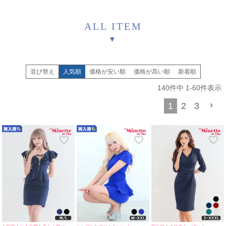
ALL ITEM
▼
並び替え
人気順
価格が安い順
価格が高い順
新着順
140
件中
1
-
60
件表示
1
2
3