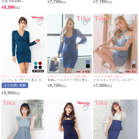
¥
6,190
7,700
7,700
定価
→
¥
¥
トベルト切り替えバイカラータ
XXLサイズ) (聖菜/キャバドレ
ットタイトミニドレス (Sサイ
イトミニドレス (Sサイズ～
5,390
ス着用) [Tika/ティカ]
ズ～Lサイズ) (聖菜/キャバドレ
¥
XXXXLサイズ) (PyunA./キャバ
ス着用) [Tika/ティカ]
ドレス着用)
エレガントで上品なイメージに
大胆なバストカットで女性の魅力を最大限に引き出す♪
デコルテを綺麗に魅せる♪
ミニドレス プチプラ 新人 タイ
長袖レーススリーブ切り替えス
クロスネックオフショルダー立
ト 長袖 ワンピース 低身長 谷
トレッチジップタイトミニドレ
体フラワーレースくびれデザイ
8,700
7,900
まとめ買い対象
¥
¥
間 スナック 同伴 袖ラップ ネ
ス (Sサイズ～XXLサイズ)
ンギャザースリットタイトミニ
イビー キャバドレス (ちぴたん
(PyunA./キャバドレス着用)
ドレス (Sサイズ～Lサイズ)
5,900
¥
着用/S〜XXXLサイズ対応) |
[Tika/ティカ]
(PyunA./キャバドレス着用)
myMinette/マイミネット
[Tika/ティカ]