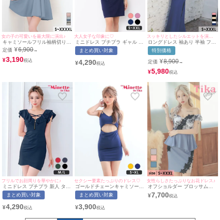
女の子の可愛いを最大限に演出♪
大人女子な印象に♡
スッキリとしたシルエットを演出♡
キャミソールフリル袖柄切り替
ミニドレス プチプラ ギャル タ
ロングドレス 袖あり 半袖 フレ
えギンガムチェックフレアミニ
イト ホルターネック ラウンジ
アスリーブ カシュクール 谷間
¥
6,900
定価
→
まとめ買い対象
特別価格
ドレス (Sサイズ～ XXXXLサイ
低身長 谷間 背中魅せ リボン
シフォン ペプラム バイカラー
ズ) (聖菜/キャバドレス着用)
3,190
ガーリー クロス ワンカラー シ
ストレッチ お腹カバー 下着の
¥
¥
8,900
4,290
定価
→
¥
[Tika/ティカ]
ンプル ネイビー キャバドレス
まま スリット 高身長 タイト
(ちぴたん着用/S〜XXLサイズ
大きいサイズ XL XXL 4L 白 ブ
5,980
¥
対応) | myMinette/マイミネッ
ルー キャバドレス (黒嵜菜々子
ト
着用)[tk-ld1232-hb] [Tika/ティ
カ]
フリルでお顔周りを華やかに♪
セクシー要素たっぷりのドレス♡
女性らしさたっぷりなお花ドレス♪
ミニドレス プチプラ 新人 タイ
ゴールドチェーンキャミソール
オフショルダー ブロッサム刺
ト 半袖 低身長 谷間 フリル袖
ウエストカットプチプラタイト
繍レース バストシースルー ペ
7,700
まとめ買い対象
まとめ買い対象
¥
ネイビー キャバドレス (せいせ
ミニドレス (S~XLサイズ)(今井
プラム 谷間魅せ タイトミニド
い着用/M~Lサイズ対応) |
アンジェリカ/キャバドレス着
レス (Sサイズ～XXXLサイズ)
4,290
3,900
¥
¥
myMinette/マイミネット
用)[myMinette/マイミネット]
(PyunA./キャバドレス着用)
[Tika/ティカ]