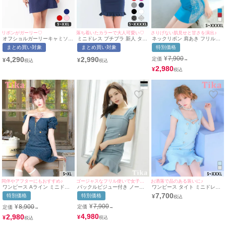
さりげない肌見せと甘さを演出♪
リボンがガーリー♡
落ち着いたカラーで大人可愛い♡
ネックリボン 肩あき フリル袖
オフショルガーリーキャミソー
ミニドレス プチプラ 新人 タイ
カットアウト ヌーディーレー
ルリボンワンカラーフレアミニ
ト ワンピース ノースリーブ 低
特別価格
まとめ買い対象
まとめ買い対象
ス ストレッチ タイトミニドレ
ドレス(Sサイズ～XXLサイズ)
身長 胸元隠し 背中魅せ スクエ
ス (Sサイズ～XXXXLサイズ)
(ちぴたん/キャバドレス着用)
アネック 大きいサイズ ワンカ
¥
7,900
4,290
2,990
定価
→
¥
¥
(黒嵜菜々子/キャバドレス着用)
[myMinette/マイミネット]
ラー フリル袖 ネイビー キャバ
[Tika/ティカ]
ドレス (林姫奈妙着用/S〜
2,980
¥
XXXXLサイズ対応) |
myMinette/マイミネット
ゴージャスなフリル使いで女子力UP♪
同伴やアフターにもおすすめ♪
お洒落で品のある装いに♪
バックルビジュー付き ノース
ワンピース Aライン ミニドレ
ワンピース タイト ミニドレス
リーブ ブリル袖 ダブルボタン
ス 谷間 オフショルダー ジップ
谷間 大きいサイズ シンプル 大
7,700
特別価格
特別価格
¥
デザイン 裾フリル ワンカラー
チェック柄 デニム パフスリー
人 上品 ツイード 半袖 ブラジ
タイトミニドレス (Sサイズ～L
ブ サイドベルト バストカット
ャーのまま デコルテリボン ダ
¥
7,900
¥
8,900
定価
定価
→
→
サイズ) (せいせい/キャバドレ
同伴 キャバドレス (戦慄かなの
ブルパールボタン 裾フリル (若
ス着用) [Tika/ティカ]
着用)
林萌々着用) [Tika/ティカ]
4,980
2,980
¥
¥