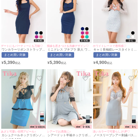
デートにもパーティーにも万能♡
視線を惹きつける洗練デザイン♡
ホワイトレースで透明感♡
ワンカラーリボンストラップノ
ミニドレス プチプラ 新人 ワン
キャミ長袖総レースタイトミニ
ースリーブシンプルタイトミニ
ピース ノースリーブ 低身長 谷
ドレス(Sサイズ～Lサイズ)(れ
まとめ買い対象
まとめ買い対象
まとめ買い対象
ドレス(Sサイズ～XXLサイズ)
間 リボン 背中魅せ ハートカッ
いたぴ/キャバドレス着用)
(れいたぴ/キャバドレス着用)
ト シンプル ワンカラー ネイビ
[myMinette/マイミネット]
5,390
5,390
4,900
¥
¥
¥
[myMinette/マイミネット]
ー キャバドレス (れいたぴ着
用/S~XXLサイズ対応) |
myMinette/マイミネット
あざと可愛い谷間アピール♪
シアーでお洒落に♪
淡いカラーで可愛らしさUP♡
カシュクールネックリボンノー
シアードット半袖ネックリボン
ノースリーブシアー刺繍バスト
スリーブフリルペプラムウエス
フレアミニドレス (Sサイズ～
ジップ切り替えストレッチスリ