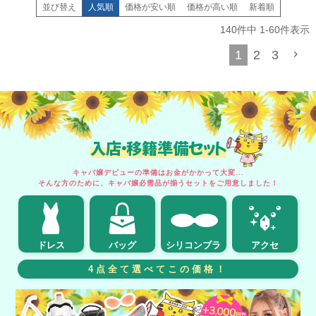
並び替え
人気順
価格が安い順
価格が高い順
新着順
140
件中
1
-
60
件表示
1
2
3
入店・移籍準備セット
キャバ嬢デビューの準備はお金がかかって大変...
そんな方のために、キャバ嬢必需品が揃うセットをご用意しました！
ドレス
バッグ
シリコンブラ
アクセ
4点全て選べてこの価格！