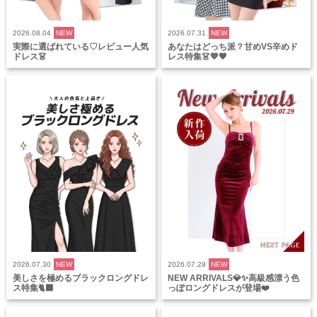
2026.08.04
NEW
2026.07.31
NEW
実際に選ばれている♡レビュー人気
あなたはどっち派？甘めVS辛めド
ドレス👗
レス特集👗💖🖤
2026.07.30
NEW
2026.07.29
NEW
美しさを極めるブラックロングドレ
NEW ARRIVALS💎✨高級感漂う色
ス特集🐈‍⬛
っぽロングドレスが登場❤️