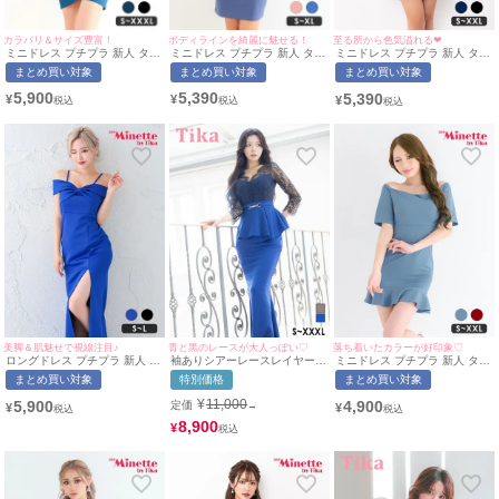
カラバリ＆サイズ豊富！
ボディラインを綺麗に魅せる！
至る所から色気溢れる❤︎
ミニドレス プチプラ 新人 タイ
ミニドレス プチプラ 新人 タイ
ミニドレス プチプラ 新人 タイ
ト 長袖 ワンピース 低身長 谷
ト ラウンジ ノースリーブ 胸元
ト セクシー ラウンジ ノースリ
まとめ買い対象
まとめ買い対象
まとめ買い対象
間 スナック 同伴 袖ラップ ワ
隠し 背中魅せ スナック ボリュ
ーブ 低身長 谷間 ウエストベル
ンカラー ネイビー キャバドレ
ーム シンプル フリル ワンカラ
ト風 Vネック シンプル ワンカ
5,900
5,390
5,390
¥
¥
¥
ス (あおぽん着用/S〜XXXLサ
ー 青 キャバドレス （れいたぴ
ラー ハイウエスト ネイビー キ
イズ対応) | myMinette/マイミ
着用/S~XLサイズ対応） |
ャバドレス (ちぴたん着用/S〜
ネット
myMinette/マイミネット
XXLサイズ対応) | myMinette/
マイミネット
美脚＆肌魅せで視線注目♪
青と黒のレースが大人っぽい♡
落ち着いたカラーが好印象♡
ロングドレス プチプラ 新人 タ
袖ありシアーレースレイヤード
ミニドレス プチプラ 新人 タイ
イト オフショル スリット セク
ウエストベルトペプラム切り替
ト ワンピース オフショル ラウ
まとめ買い対象
特別価格
まとめ買い対象
シー キャミソール 谷間 リボン
えバックスリットストレッチタ
ンジ マーメイド 半袖 低身長
青 キャバドレス (せいせい着
イトロングドレス (Sサイズ～
胸元隠し スナック 同伴 裾フリ
¥
11,000
5,900
4,900
定価
→
¥
¥
用/S~Lサイズ対応) |
XXXLサイズ) (せいせい/キャバ
ル 水色 キャバドレス (みのり
myMinette/マイミネット
ドレス着用) [Tika/ティカ]
着用/S~XXLサイズ対応) |
8,900
¥
myMinette/マイミネット