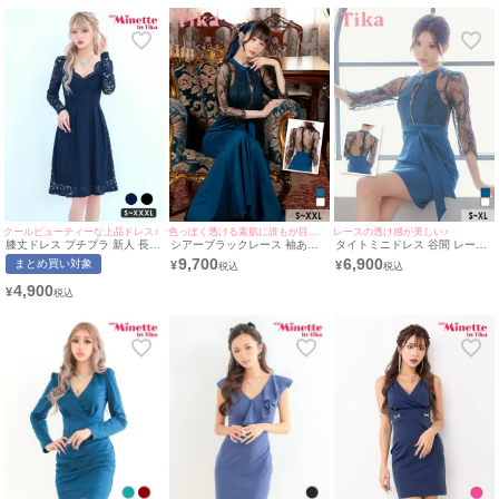
応) | myMinette/マイミネット
クールビューティーな上品ドレス♪
色っぽく透ける素肌に誰もが目を奪われる♡
レースの透け感が美しい♪
膝丈ドレス プチプラ 新人 長袖
シアーブラックレース 袖あり
タイトミニドレス 谷間 レース
ワンピース フレア セクシー レ
七分袖 バストジップ 谷間見せ
大人 背中見せ ハイネック スト
9,700
6,900
まとめ買い対象
¥
¥
ース 花柄 谷間 ネイビー レー
ウエストリボン ストレッチ バ
レッチ 袖あり 七分袖 ウエスト
ス袖 キャバドレス (林姫奈妙着
ックスリット タイトロングド
リボン ジップ (MIYABI着用)
4,900
¥
用/S~XXXL対応) | myMinette/
レス (Sサイズ～XXLサイズ)
[Tika/ティカ]
マイミネット
(ゆりにゃ/キャバドレス着用)
[Tika/ティカ]