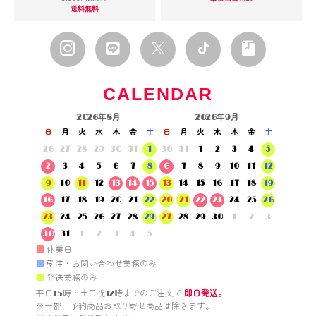
送料無料
CALENDAR
2026年8月
2026年9月
日
月
火
水
木
金
土
日
月
火
水
木
金
土
26
27
28
29
30
31
1
30
31
1
2
3
4
5
2
3
4
5
6
7
8
6
7
8
9
10
11
12
9
10
11
12
13
14
15
13
14
15
16
17
18
19
16
17
18
19
20
21
22
20
21
22
23
24
25
26
23
24
25
26
27
28
29
27
28
29
30
1
2
3
30
31
1
2
3
4
5
■
休業日
■
受注・お問い合わせ業務のみ
■
発送業務のみ
平日15時・土日祝12時までのご注文で 
即日発送。
※一部、予約商品お取り寄せ商品は除きます。
