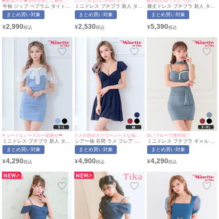
★殿堂入り★谷間を美しく魅せるクロスデザイン♡
シンプルなのにかわいい！
露出控えめで大人っぽい！
半袖 ジップ ペプラム タイト
ミニドレス プチプラ 新人 タイ
膝丈ドレス プチプラ 新人 タイ
ミニドレス (ひなたまる着
ト ペプラム セクシー 半袖 低
ト 袖あり ネイビー ワンカラー
まとめ買い対象
まとめ買い対象
まとめ買い対象
用/M~Lサイズ対応) myMinette/
身長 谷間 青 キャバドレス (ひ
シンプル Vネック 7分袖 カシ
マイミネット
なたまる着用/M~XXLサイズ対
ュクール キャバドレス (れいた
2,990
2,530
5,390
¥
¥
¥
応) | myMinette/マイミネット
ぴ着用/S〜XXXLサイズ対応) |
myMinette/マイミネット
キュートなシースルー肌魅せ❤︎
ラメの煌めきがゴージャスな袖ありドレス♡
淡いブルーで透明感♡
ミニドレス プチプラ 新人 タイ
シアー袖 谷間 ラメ フレア ミ
ミニドレス プチプラ ギャル セ
ト オフショル キャミソール シ
ニドレス (せいせい着用/Mサイ
クシー ワンショル 谷間 背中魅
まとめ買い対象
まとめ買い対象
まとめ買い対象
アー 低身長 胸元隠し リボン
ズ対応) | myMinette/マイミネ
せ ウエストリボン リボン ダス
水色 キャバドレス (せいせい着
ット
ティブルー スリット フリル ハ
4,290
4,900
4,290
¥
¥
¥
用/S~Lサイズ) | myMinette/マ
ートカット キャバドレス (あい
イミネット
みん着用/S~XLサイズ対応) |
myMinette/マイミネット