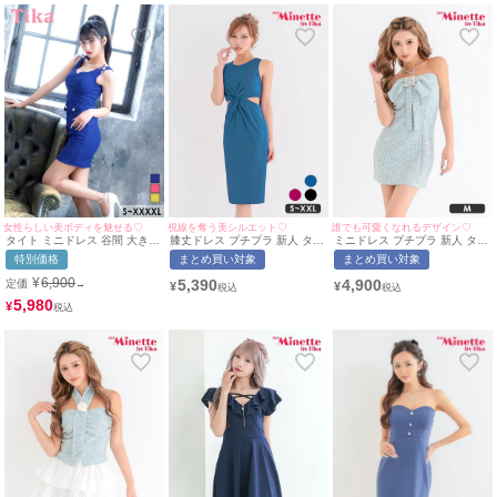
女性らしい美ボディを魅せる♡
視線を奪う美シルエット♡
誰でも可愛くなれるデザイン♡
タイト ミニドレス 谷間 大きい
膝丈ドレス プチプラ 新人 タイ
ミニドレス プチプラ 新人 タイ
サイズ ストレッチ ノースリー
ト セクシー ラウンジ ノースリ
ト ツイード 韓国ドレス ベアト
特別価格
まとめ買い対象
まとめ買い対象
ブ ショルダーリボン ワッフル
ーブ 胸元隠し ウエストカット
ップ 低身長 リボン 青 キャバ
フェイクポケット パールボタ
シンプル ワンカラー くびれ 青
ドレス (あん着用/Mサイズ対応)
¥
6,900
5,390
4,900
定価
→
¥
¥
ン ワンカラー キャバドレス
キャバドレス (きぃぃりぷ着
| myMinette/マイミネット
(重川茉弥着用)[Tika/ティカ]
用/S~XXLサイズ対応) |
5,980
¥
myMinette/マイミネット