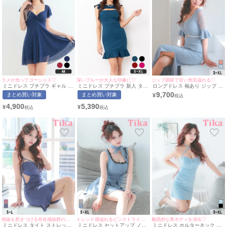
ラメが光ってゴージャス♡
深いブルーが大人な印象に♡
ジップ調節で甘い色気溢れる♡
ミニドレス プチプラ ギャル ワ
ミニドレス プチプラ 新人 タイ
ロングドレス 袖あり ジップ 谷
ンピース フレア セクシー キラ
ト セクシー ラウンジ マーメイ
間 レース スリット ストレッチ
9,700
まとめ買い対象
まとめ買い対象
¥
キラ 半袖 シアー シアー袖 低
ド 低身長 谷間 バストカット
ベルト付き ベルスリーブ 下着
身長 谷間 ギャザー フリル リ
フリル ワンカラー 青 キャバド
のまま 二の腕カバー XL 水色
4,900
5,390
¥
¥
ボン風 ネイビー キャバドレス
レス (ちぴたん着用/S~XLサイ
ライトブルー タイト キャバド
(あおぽん着用/Mサイズ対応) |
ズ対応) | myMinette/マイミネ
レス (重川茉弥着用)［tk-
myMinette/マイミネット
ット
ld1281l-ha］ [Tika/ティカ]
視線を惹きつける存在感抜群の一着♪
トレンド感溢れるピンストライプドレス♡
魅惑的な美ボディを演出♡
ミニドレス タイト ストレッチ
ミニドレス セットアップ ノー
ミニドレス ホルターネック ク