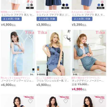
大人なかわいさ溢れる♡
韓国風トレンドデザイン♪
袖のフリルがアクセント♡
ミニドレス プチプラ 新人 タイ
ミニドレス プチプラ 新人 セッ
ミニドレス プチプラ 新人 ジッ
ト ベアトップ セクシー ラウン
トアップ ツイード フレア 韓国
プ ワンピース セクシー 半袖
まとめ買い対象
まとめ買い対象
まとめ買い対象
ジ 低身長 谷間 パールボタン
ドレス ベアトップ 低身長 胸元
低身長 谷間 スナック パール
ハートカット シンプル ワンカ
隠し ネクタイ 水色 キャバドレ
肩フリル ネイビー キャバドレ
5,390
4,900
3,900
¥
¥
¥
ラー 青 キャバドレス (れいた
ス Luvique (あん着用/Mサイズ
ス (ひなたまる着用/M~Lサイズ
ぴ着用/S~XLサイズ対応) |
対応) | myMinette/マイミネッ
対応) | myMinette/マイミネッ
myMinette/マイミネット
ト
ト
男心をくすぐるsexyデザイン♪
ぽっこりお腹周りもなかったことに♪
個性で魅せるフラワードレス♪
ノースリーブ シアー ビジュー
フリル ワンショルダー風 ブラ
ネックデザイン ノースリーブ
フラワー刺繍 バストシースル
ックフラワーレース 切り替え
フリル袖 オールレース タイト
¥
5,900
6,900
5,900
定価
→
¥
¥
ー ストレッチ アシメ 谷間魅せ
サッシュ ウエストリボン ペプ
ミニドレス (Sサイズ～XLサイ
タイトミニドレス (Sサイズ～L
ラム ストレッチ タイトミニド
ズ) (まぁみ/キャバドレス着用)
4,980
¥
サイズ) (聖菜/キャバドレス着
レス (Sサイズ～XXXXLサイズ)
[Tika/ティカ]
用) [Tika/ティカ]
(伊藤愛依海着用) [Tika/ティカ]