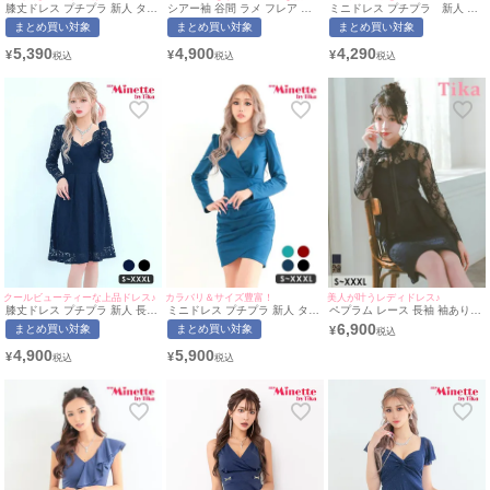
膝丈ドレス プチプラ 新人 タイ
シアー袖 谷間 ラメ フレア ミ
ミニドレス プチプラ 新人 タ
ト 袖あり ネイビー ワンカラー
ニドレス (せいせい着用/Mサイ
イト セクシー 低身長 谷間 フ
まとめ買い対象
まとめ買い対象
まとめ買い対象
シンプル Vネック 7分袖 カシ
ズ対応) | myMinette/マイミネ
リル袖 パール バストクロス 黒
ュクール キャバドレス (れいた
ット
キャバドレス (あおぽん着
5,390
4,900
4,290
¥
¥
¥
ぴ着用/S〜XXXLサイズ対応) |
用/M~Lサイズ対応) |
myMinette/マイミネット
myMinette/マイミネット
カラバリ＆サイズ豊富！
美人が叶うレディドレス♪
クールビューティーな上品ドレス♪
ミニドレス プチプラ 新人 タイ
ペプラム レース 長袖 袖あり
膝丈ドレス プチプラ 新人 長袖
ト 長袖 ワンピース 低身長 谷
ネックリボン タイト 膝丈ドレ
ワンピース フレア セクシー レ
6,900
まとめ買い対象
まとめ買い対象
¥
間 スナック 同伴 袖ラップ ワ
ス (Sサイズ～XXXLサイズ) (雨
ース 花柄 谷間 ネイビー レー
ンカラー ネイビー キャバドレ
宮由乙花/キャバドレス着用)
ス袖 キャバドレス (林姫奈妙着
5,900
4,900
¥
¥
ス (あおぽん着用/S〜XXXLサ
[Tika/ティカ]
用/S~XXXL対応) | myMinette/
イズ対応) | myMinette/マイミ
マイミネット
ネット