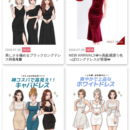
2026.07.30
NEW
2026.07.29
NEW
美しさを極めるブラックロングドレ
NEW ARRIVALS💎✨高級感漂う色
ス特集🐈‍⬛
っぽロングドレスが登場❤️