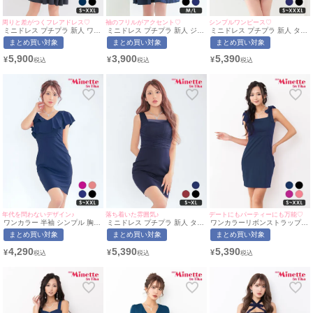
周りと差がつくフレアドレス♡
袖のフリルがアクセント♡
シンプルワンピース♡
ミニドレス プチプラ 新人 ワン
ミニドレス プチプラ 新人 ジッ
ミニドレス プチプラ 新人 タイ
ピース オフショル フレア シア
プ ワンピース セクシー 半袖
ト ワンピース 半袖 低身長 胸
まとめ買い対象
まとめ買い対象
まとめ買い対象
ー シアー袖 ドット柄 低身長
低身長 谷間 スナック パール
元隠し スナック 同伴 ネイビー
谷間 ハートカット プリーツ ネ
肩フリル ネイビー キャバドレ
キャバドレス (あいみん着
5,900
3,900
5,390
¥
¥
¥
イビー キャバドレス (きぃぃり
ス (ひなたまる着用/M~Lサイズ
用/S~XXXLサイズ対応) |
ぷ着用/S~XXLサイズ対応) |
対応) | myMinette/マイミネッ
myMinette/マイミネット
myMinette/マイミネット
ト
年代を問わないデザイン♪
落ち着いた雰囲気♪
デートにもパーティーにも万能♡
ワンカラー 半袖 シンプル 胸元
ミニドレス プチプラ 新人 タイ
ワンカラーリボンストラップノ
フリル ミニ タイトドレス (Sサ
ト セクシー ラウンジ ノースリ
ースリーブシンプルタイトミニ
まとめ買い対象
まとめ買い対象
まとめ買い対象
イズ〜XXLサイズ)(ちぴたん/キ
ーブ シアー 低身長 胸元隠し
ドレス(Sサイズ～XXLサイズ)
ャバドレス着用)[myMinette/マ
同伴 ワンカラー シンプル ネイ
(れいたぴ/キャバドレス着用)
4,290
5,390
5,390
¥
¥
¥
イミネット]
ビー キャバドレス (ちぴたん着
[myMinette/マイミネット]
用/S~XLサイズ対応) |
myMinette/マイミネット