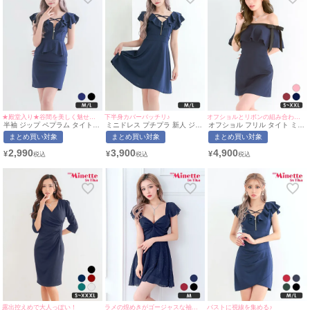
★殿堂入り★谷間を美しく魅せるクロスデザイン♡
下半身カバーバッチリ♪
オフショルとリボンの組み合わせが可愛い♡
半袖 ジップ ペプラム タイト
ミニドレス プチプラ 新人 ジッ
オフショル フリル タイト ミニ
ミニドレス (ひなたまる着
プ ワンピース フレア セクシー
ドレス (みのり着用/S~XXLサ
まとめ買い対象
まとめ買い対象
まとめ買い対象
用/M~Lサイズ対応) myMinette/
半袖 低身長 谷間 チャーム付き
イズ対応) | myMinette/マイミ
マイミネット
クロスデザイン フリル ネイビ
ネット
2,990
3,900
4,900
¥
¥
¥
ー キャバドレス (ひなたまる着
用/M~Lサイズ対応) |
myMinette/マイミネット
露出控えめで大人っぽい！
ラメの煌めきがゴージャスな袖ありドレス♡
バストに視線を集める♪