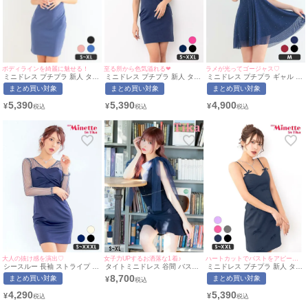
ボディラインを綺麗に魅せる！
至る所から色気溢れる❤︎
ラメが光ってゴージャス♡
ミニドレス プチプラ 新人 タイ
ミニドレス プチプラ 新人 タイ
ミニドレス プチプラ ギャル ワ
ト ラウンジ ノースリーブ 胸元
ト セクシー ラウンジ ノースリ
ンピース フレア セクシー キラ
まとめ買い対象
まとめ買い対象
まとめ買い対象
隠し 背中魅せ スナック ボリュ
ーブ 低身長 谷間 ウエストベル
キラ 半袖 シアー シアー袖 低
ーム シンプル フリル ワンカラ
ト風 Vネック シンプル ワンカ
身長 谷間 ギャザー フリル リ
5,390
5,390
4,900
¥
¥
¥
ー 青 キャバドレス （れいたぴ
ラー ハイウエスト ネイビー キ
ボン風 ネイビー キャバドレス
着用/S~XLサイズ対応） |
ャバドレス (ちぴたん着用/S〜
(あおぽん着用/Mサイズ対応) |
myMinette/マイミネット
XXLサイズ対応) | myMinette/
myMinette/マイミネット
マイミネット
大人の抜け感を演出♡
女子力UPするお洒落な1着♪
ハートカットでバストをアピール❤︎
シースルー 長袖 ストライプ タ
タイトミニドレス 谷間 バスト
ミニドレス プチプラ 新人 タイ
イト 胸元クロスデザイン ミニ
ジップ ノースリーブ チュール
ト キャミソール 低身長 谷間
8,700
まとめ買い対象
まとめ買い対象
¥
ドレス (Sサイズ〜XXXLサイ
リボン ツイード 上品 キャバド
リボン 背中魅せ ガーリー ワン
ズ)(ちぴたん/キャバドレス着
レス (戦慄かなの着用) [Tika/テ
カラー ハートカット シンプル
4,290
5,390
¥
¥
用)[myMinette/マイミネット]
ィカ]
ネイビー キャバドレス (ちぴた
ん着用/S~XXLサイズ対応) |