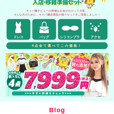
入店・移籍準備セット
キャバ嬢デビューの準備はお金がかかって大変...
そんな方のために、キャバ嬢必需品が揃うセットをご用意しました！
ドレス
バッグ
シリコンブラ
アクセ
4点全て選べてこの価格！
Blog