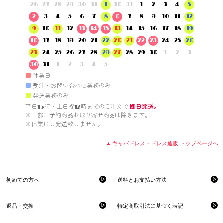
26
27
28
29
30
31
1
30
31
1
2
3
4
5
2
3
4
5
6
7
8
6
7
8
9
10
11
12
9
10
11
12
13
14
15
13
14
15
16
17
18
19
16
17
18
19
20
21
22
20
21
22
23
24
25
26
23
24
25
26
27
28
29
27
28
29
30
1
2
3
30
31
1
2
3
4
5
■
休業日
■
受注・お問い合わせ業務のみ
■
発送業務のみ
平日15時・土日祝12時までのご注文で 
即日発送。
※一部、予約商品お取り寄せ商品は除きます。

※休業日は発送致しません。

▲ キャバドレス・ドレス通販 トップページへ
初めての方へ
送料とお支払い方法
返品・交換
特定商取引法に基づく表記