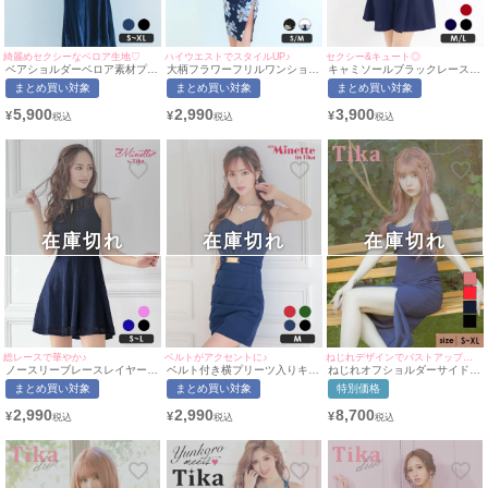
綺麗めセクシーなベロア生地♡
ハイウエストでスタイルUP♪
セクシー&キュート◎
ベアショルダーベロア素材プチ
大柄フラワーフリルワンショル
キャミソールブラックレースウ
プラマーメイドロングドレス
ダーバイカラータイトプチプラ
エストシアーデザインプチプラ
まとめ買い対象
まとめ買い対象
まとめ買い対象
(Sサイズ～XLサイズ)(せいせ
膝丈ドレス (Sサイズ/Mサイズ)
フレアミニドレス (Mサイズ/L
い/キャバドレス着用)
(向葵まる/キャバドレス着用)
サイズ)(中尾みほ/キャバドレス
5,900
2,990
3,900
¥
¥
¥
[myMinette/マイミネット]
[myMinette/マイミネット]
着用)[myMinette/マイミネット]
在庫切れ
在庫切れ
在庫切れ
総レースで華やか♪
ベルトがアクセントに♪
ねじれデザインでバストアップ効果を発揮♪
ノースリーブレースレイヤード
ベルト付き横プリーツ入りキャ
ねじれオフショルダーサイドス
ブラックラインプチプラフレア
ミソールプチプラタイトミニド
リット膝丈タイトドレス (Sサ
まとめ買い対象
まとめ買い対象
特別価格
ミニドレス (Sサイズ～Lサイ
レス (Mサイズ)(中尾みほ/キャ
イズ～XLサイズ) (戦慄かなの/
ズ)(中尾みほ/キャバドレス着
バドレス着用)[myMinette/マイ
キャバドレス着用) [Tika/ティ
2,990
2,990
8,700
¥
¥
¥
用)[myMinette/マイミネット]
ミネット]
カ]