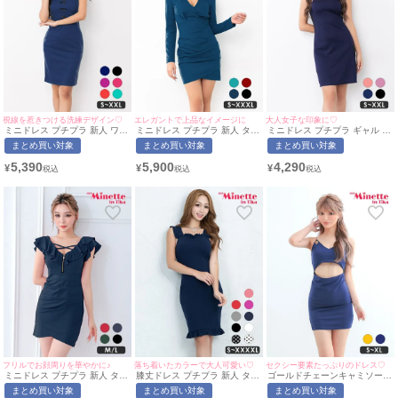
視線を惹きつける洗練デザイン♡
エレガントで上品なイメージに
大人女子な印象に♡
ミニドレス プチプラ 新人 ワン
ミニドレス プチプラ 新人 タイ
ミニドレス プチプラ ギャル タ
ピース ノースリーブ 低身長 谷
ト 長袖 ワンピース 低身長 谷
イト ホルターネック ラウンジ
まとめ買い対象
まとめ買い対象
まとめ買い対象
間 リボン 背中魅せ ハートカッ
間 スナック 同伴 袖ラップ ネ
低身長 谷間 背中魅せ リボン
ト シンプル ワンカラー ネイビ
イビー キャバドレス (ちぴたん
ガーリー クロス ワンカラー シ
5,390
5,900
4,290
¥
¥
¥
ー キャバドレス (れいたぴ着
着用/S〜XXXLサイズ対応) |
ンプル ネイビー キャバドレス
用/S~XXLサイズ対応) |
myMinette/マイミネット
(ちぴたん着用/S〜XXLサイズ
myMinette/マイミネット
対応) | myMinette/マイミネッ
ト
フリルでお顔周りを華やかに♪
落ち着いたカラーで大人可愛い♡
セクシー要素たっぷりのドレス♡
ミニドレス プチプラ 新人 タイ
膝丈ドレス プチプラ 新人 タイ
ゴールドチェーンキャミソール
ト 半袖 低身長 谷間 フリル袖
ト ワンピース ノースリーブ 低
ウエストカットプチプラタイト
まとめ買い対象
まとめ買い対象
まとめ買い対象
ネイビー キャバドレス (せいせ
身長 胸元隠し 背中魅せ スクエ
ミニドレス (S~XLサイズ)(今井