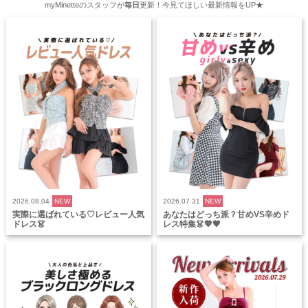
myMinetteのスタッフが
毎日
更新！今見てほしい最新情報をUP★
2026.08.04
NEW
2026.07.31
NEW
実際に選ばれている♡レビュー人気
あなたはどっち派？甘めVS辛めド
ドレス👗
レス特集👗💖🖤