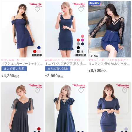
myMinette/マイミネット
リボンがガーリー♡
落ち着いたカラーで大人可愛い♡
女性らしい美しいくびれを演出♡
オフショルガーリーキャミソー
ミニドレス プチプラ 新人 タイ
ミニドレス 長袖 袖あり ベルス
ルリボンワンカラーフレアミニ
ト ワンピース ノースリーブ 低
リーブ ブラックレース ペプラ
まとめ買い対象
まとめ買い対象
8,700
ドレス(Sサイズ～XXLサイズ)
身長 胸元隠し 背中魅せ スクエ
ム 谷間 ダブルクロスネック ウ
¥
(ちぴたん/キャバドレス着用)
アネック 大きいサイズ ワンカ
エストベルト ストレッチ バイ
4,290
2,990
¥
¥
[myMinette/マイミネット]
ラー フリル袖 ネイビー キャバ
カラー お腹カバー 二の腕カバ
ドレス (林姫奈妙着用/S〜
ー 大きいサイズ XL XXL 黒 ネ
XXXXLサイズ対応) |
イビー タイト キャバドレス
myMinette/マイミネット
(黒嵜菜々子着用) [tk-
md1280m-h] [Tika/ティカ]