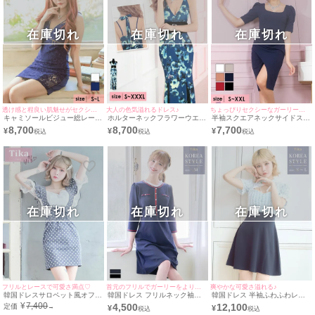
在庫切れ
在庫切れ
在庫切れ
透け感と程良い肌魅せがセクシーな魅力のドレス♪
大人の色気溢れるドレス♪
ちょっぴりセクシーなガーリードレス♪
キャミソールビジュー総レース
ホルターネックフラワーウエス
半袖スクエアネックサイドスリ
ジップタイトミニドレス (Sサ
トベルトシアー切替タイトロン
ットウエストベルトタイト膝丈
8,700
8,700
7,700
¥
¥
¥
イズ～Lサイズ) (戦慄かなの/キ
グドレス (Sサイズ～XXXLサイ
ドレス (Sサイズ～XXLサイズ)
ャバドレス着用)
ズ) (ゆんころ/キャバドレス着
(天乃えま/キャバドレス着用)
用) [Tika/ティカ]
[Tika/ティカ]
在庫切れ
在庫切れ
在庫切れ
フリルとレースで可愛さ満点♡
首元のフリルでガーリーをより演出♪
爽やかな可愛さ溢れる♪
韓国ドレスサロペット風オフシ
韓国ドレス フリルネック袖あ
韓国ドレス 半袖ふわふわレー
ョルダーパフスリーブドット柄
り膝丈ドレス (Mサイズ) (愛沢
スネックリボンガーリースタイ
¥
7,400
4,500
12,100
定価
→
¥
¥
フリルレースタイトミニドレス
えみり/キャバドレス着用)
ルハイウエスト切替フレアミニ