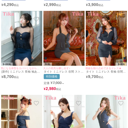
い着用/M~Lサイズ対応) |
アネック 大きいサイズ ワンカ
アンジェリカ/キャバドレス着
4,290
2,990
3,900
¥
¥
¥
myMinette/マイミネット
ラー ネイビー キャバドレス
用)[myMinette/マイミネット]
(なぎ着用/S〜XXXXLサイズ対
応) | myMinette/マイミネット
気になる体型をカバーしながら色気を演出♡
大人の色気を醸し出す♪
視線を独り占めできるドレス★
[新作] ミニドレス 長袖 袖あり
タイト ミニドレス 谷間 ストレ
タイト ミニドレス 長袖 谷間
シアー ブラックレース ハイネ
ッチ ペプラム ホルターネック
大きいサイズ ストレッチ ジッ
8,700
9,700
特別価格
¥
¥
ック ペプラム 谷間 ストレッチ
リボン ワッフル バイカラー キ
プ パフスリーブ シアースリー
お腹カバー 二の腕カバー 大き
ャバドレス まやりん (重川茉弥
ブ ハートカット ワンカラー キ
¥
7,900
定価
→
いサイズ XL XXL 4L 黒 ネイビ
着用) [tk-mdlb6005a] [Tika/テ
ャバドレス (黒嵜菜々子着用)
ー タイト キャバドレス (黒嵜
ィカ]
[Tika/ティカ]
2,980
¥
菜々子着用) [tk-mdlb6003]
[Tika/ティカ]