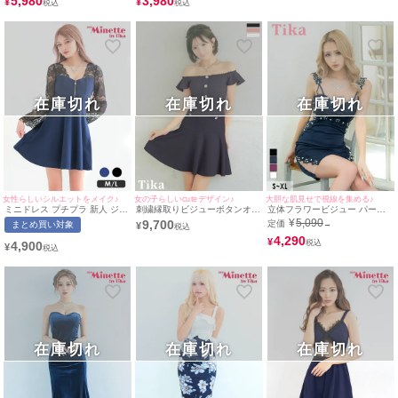
5,980
3,980
¥
¥
在庫切れ
在庫切れ
在庫切れ
女性らしいシルエットをメイク♪
女の子らしいcuteデザイン♪
大胆な肌見せで視線を集める♪
ミニドレス プチプラ 新人 ジッ
刺繍縁取りビジューボタンオフ
立体フラワービジュー パール
プ 長袖 ワンピース フレア セ
ショルダーフリル袖ワンカラー
くびれ セクシー キャミソール
¥
5,090
9,700
定価
まとめ買い対象
→
¥
クシー レース 花柄 低身長 ネ
フレアミニドレス (Sサイズ～
タイトミニドレス (Sサイズ～
イビー キャバドレス (林姫奈妙
XXLサイズ) (聖菜/キャバドレ
XLサイズ) (伊藤愛依海着用)
4,290
¥
4,900
¥
着用/M~Lサイズ対応) |
ス着用)
[Tika/ティカ]
myMinette/マイミネット
在庫切れ
在庫切れ
在庫切れ