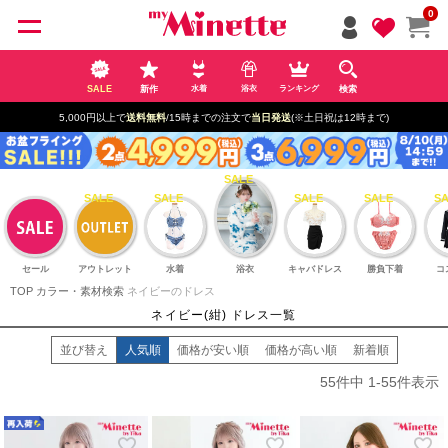
ペー
0
ジト
ップ
へ
SALE
新作
検索
水着
浴衣
ランキング
5,000円以上で
送料無料
/15時までの注文で
当日発送
(※土日祝は12時まで)
セール
アウトレット
水着
浴衣
キャバドレス
勝負下着
コ
TOP
カラー・素材検索
ネイビーのドレス
ネイビー(紺) ドレス一覧
並び替え
人気順
価格が安い順
価格が高い順
新着順
55
件中
1
-
55
件表示