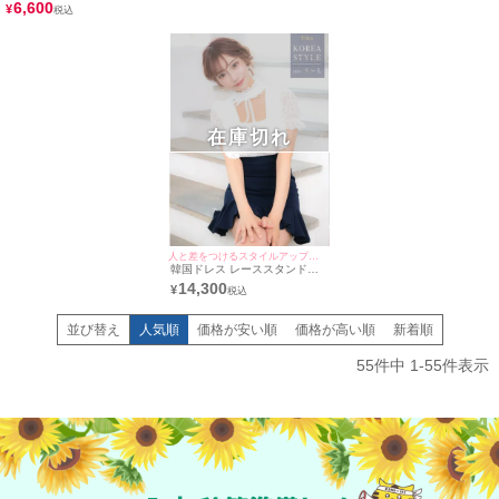
(Sサイズ～Lサイズ) (戦慄かな
6,600
ドレス (Sサイズ～Lサイズ) (戦
¥
の/キャバドレス着用)
慄かなの/キャバドレス着用)
在庫切れ
人と差をつけるスタイルアップドレス ♪
韓国ドレス レーススタンドフ
リルチョーカーリボンガーリー
14,300
¥
スタイルバイカラー半袖フレア
ミニドレス (Sサイズ～Lサイ
ズ) (/キャバドレス着用)
並び替え
人気順
価格が安い順
価格が高い順
新着順
55
件中
1
-
55
件表示