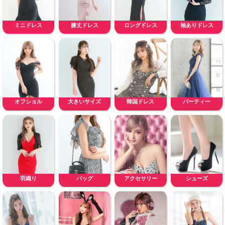
ミニドレス
膝丈ドレス
ロングドレス
袖ありドレス
オフショル
大きいサイズ
韓国ドレス
パーティー
羽織り
バッグ
アクセサリー
シューズ