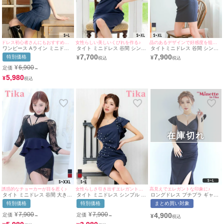
ドレス初心者さんにもおすすめなデザイン♪
女性らしい美しいくびれを作る♪
品のあるデザインで好感度を狙える♪
ワンピース Aライン ミニドレ
タイト ミニドレス 谷間 シンプ
タイトミニドレス 谷間 シンプ
ス 肩出し 二の腕カバー ウエス
ル 大人 ノースリーブ ストレッ
ル 大人 ノースリーブ 上品 ツ
7,700
7,900
特別価格
¥
¥
トベルト付き プリーツ デニム
チ くびれ透け ワンカラー キャ
イード バストジップ 襟付き ボ
同伴 キャバドレス (戦慄かなの
バドレス (MIYABI着用) [Tika/テ
タン (MIYABI着用) [Tika/ティ
¥
6,900
定価
→
着用) [Tika/ティカ]
ィカ]
カ]
5,980
¥
在庫切れ
誘惑的なチョーカーが目を惹く♪
女性らしさ引き出すエレガントな1着☆
高見えでエレガントな印象に♪
タイト ミニドレス 谷間 大きい
タイト ミニドレス シンプル 大
ロングドレス プチプラ ギャル
サイズ ブラックレース ストレ
人 ストレッチ ワンショルダー
タイト スリット セクシー ラウ
特別価格
特別価格
まとめ買い対象
ッチ 袖あり 七分袖 ペプラム
ゴージャスフリル ホワイトパ
ンジ 半袖 谷間 背中魅せ ネイ
チョーカー バイカラー (明日花
ール ヌーディーシアー切り替
ビー 高身長 キャバドレス (せ
¥
7,900
¥
7,900
4,900
定価
定価
→
→
¥
キララ着用) [Tika/ティカ]
え キャバドレス (MIYABI着用)
いせい着用/S~Lサイズ対応) |
[Tika/ティカ]
myMinette/マイミネット