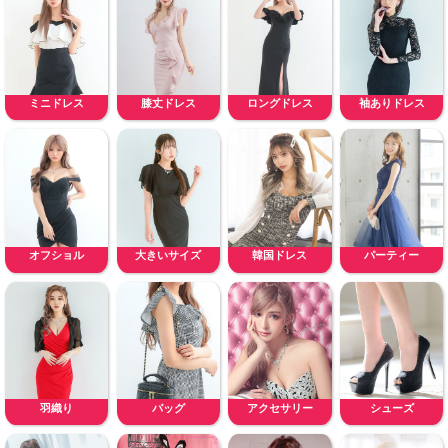
ミニドレス
膝丈ドレス
ロングドレス
袖ありドレス
オフショル
大きいサイズ
韓国ドレス
パーティー
羽織り
バッグ
アクセサリー
シューズ