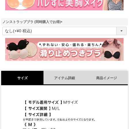
ノンストラップブラ (同時購入でお得)
(
必
須
)
サイズ
アイテム詳細
商品イメージ