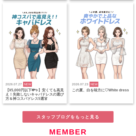
2026.07.27
NEW
2026.07.23
NEW
【¥5,000円以下💸✨】安くても高見
この夏、白を味方に♡White dress
え！失敗しないキャバドレスの選び
方＆神コスパドレス5選👗
スタッフブログをもっと見る
MEMBER