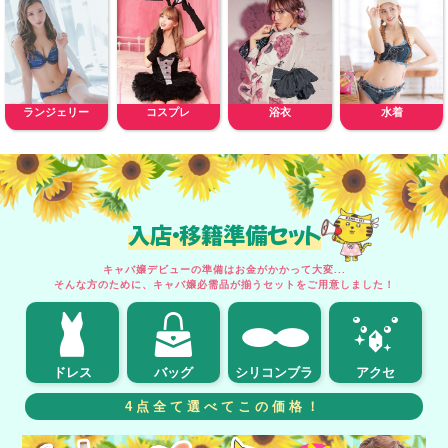
ランジェリー
コスプレ
浴衣
水着
入店・移籍準備セット
キャバ嬢デビューの準備はお金がかかって大変...
そんな方のために、キャバ嬢必需品が揃うセットをご用意しました！
ドレス
バッグ
シリコンブラ
アクセ
4点全て選べてこの価格！