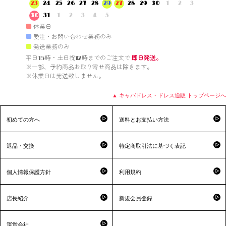
23
24
25
26
27
28
29
27
28
29
30
1
2
3
30
31
1
2
3
4
5
■
休業日
■
受注・お問い合わせ業務のみ
■
発送業務のみ
平日15時・土日祝12時までのご注文で 
即日発送。
※一部、予約商品お取り寄せ商品は除きます。

※休業日は発送致しません。

▲ キャバドレス・ドレス通販 トップページへ
初めての方へ
送料とお支払い方法
返品・交換
特定商取引法に基づく表記
個人情報保護方針
利用規約
店長紹介
新規会員登録
運営会社