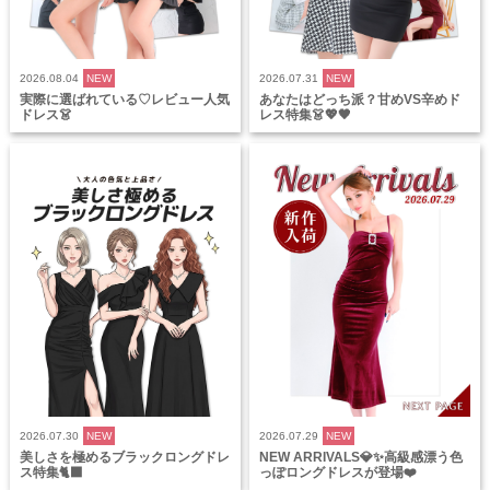
2026.08.04
NEW
2026.07.31
NEW
実際に選ばれている♡レビュー人気
あなたはどっち派？甘めVS辛めド
ドレス👗
レス特集👗💖🖤
2026.07.30
NEW
2026.07.29
NEW
美しさを極めるブラックロングドレ
NEW ARRIVALS💎✨高級感漂う色
ス特集🐈‍⬛
っぽロングドレスが登場❤️