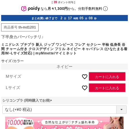
39
[
ポイント付与 ]
なら
月々1,300円
から。分割手数料無料
2
17
05
07
まとめ買い終了まで
日
時間
分
秒
商品番号
th-md1201
下半身カバーバッチリ♪
ミニドレス プチプラ 新人 ジップ ワンピース フレア セクシー 半袖 低身長 谷
間 チャーム付き クロスデザイン フリル ネイビー キャバドレス (ひなたまる着
用/M~Lサイズ対応) | myMinette/マイミネット
サイズ
カラー
ネイビー
Mサイズ
カートに入れる
Lサイズ
カートに入れる
シリコンブラ (同時購入でお得)
(
必
須
)