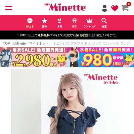
ペー
0
ジト
ップ
へ
SALE
新作
検索
水着
浴衣
ランキング
5,000円以上で
送料無料
/15時までの注文で
当日発送
(※土日祝は12時まで)
TOP
myMinette「マイミネット」
ミニドレス プチプラ 新人 ジップ ワンピース フレア セク