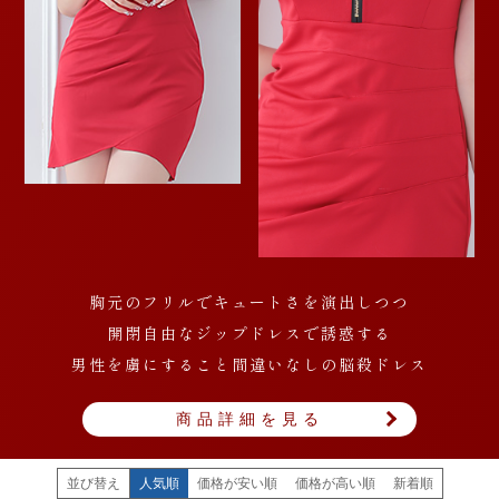
胸元のフリルでキュートさを演出しつつ
開閉自由なジップドレスで誘惑する
男性を虜にすること間違いなしの脳殺ドレス
商品詳細を見る
並び替え
人気順
価格が安い順
価格が高い順
新着順