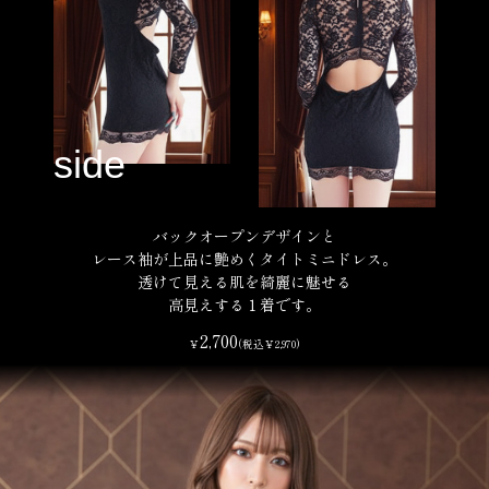
バックオープンデザインと
レース袖が上品に艶めくタイトミニドレス。
透けて見える肌を綺麗に魅せる
高見えする１着です。
2,700
￥
(税込￥2,970)