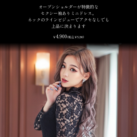
オープンショルダーが特徴的な
セクシー袖ありミニドレス。
ネックのラインビジューでアクセなしでも
上品に決まります
4,900
￥
(税込￥5,390)