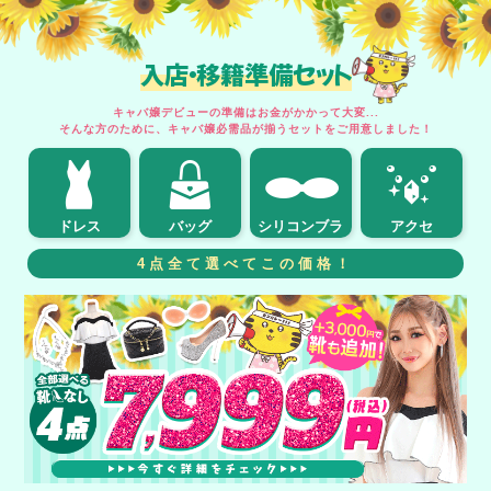
入店・移籍準備セット
キャバ嬢デビューの準備はお金がかかって大変...
そんな方のために、キャバ嬢必需品が揃うセットをご用意しました！
ドレス
バッグ
シリコンブラ
アクセ
4点全て選べてこの価格！