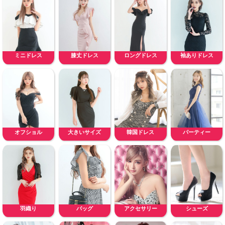
ミニドレス
膝丈ドレス
ロングドレス
袖ありドレス
オフショル
大きいサイズ
韓国ドレス
パーティー
羽織り
バッグ
アクセサリー
シューズ