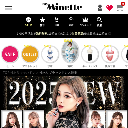
ペー
0
ジト
ップ
へ
SALE
新作
検索
水着
浴衣
ランキング
5,000円以上で
送料無料
/15時までの注文で
当日発送
(※土日祝は12時まで)
セール
アウトレット
水着
浴衣
キャバドレス
勝負下着
コ
TOP
袖ありキャバドレス
袖ありブラックドレス特集