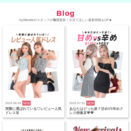
Blog
myMinetteのスタッフが
毎日
更新！今見てほしい最新情報をUP★
2026.08.04
NEW
2026.07.31
NEW
実際に選ばれている♡レビュー人気
あなたはどっち派？甘めVS辛めド
ドレス👗
レス特集👗💖🖤