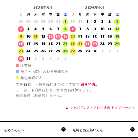
2026年8月
2026年9月
日
月
火
水
木
金
土
日
月
火
水
木
金
土
26
27
28
29
30
31
1
30
31
1
2
3
4
5
2
3
4
5
6
7
8
6
7
8
9
10
11
12
9
10
11
12
13
14
15
13
14
15
16
17
18
19
16
17
18
19
20
21
22
20
21
22
23
24
25
26
23
24
25
26
27
28
29
27
28
29
30
1
2
3
30
31
1
2
3
4
5
■
休業日
■
受注・お問い合わせ業務のみ
■
発送業務のみ
平日15時・土日祝12時までのご注文で 
即日発送。
※一部、予約商品お取り寄せ商品は除きます。

※休業日は発送致しません。

▲ キャバドレス・ドレス通販 トップページへ
初めての方へ
送料とお支払い方法