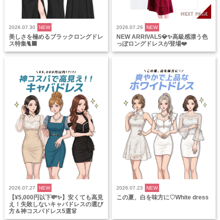
2026.07.30
NEW
2026.07.29
NEW
美しさを極めるブラックロングドレ
NEW ARRIVALS💎✨高級感漂う色
ス特集🐈‍⬛
っぽロングドレスが登場❤️
2026.07.27
NEW
2026.07.23
NEW
【¥5,000円以下💸✨】安くても高見
この夏、白を味方に♡White dress
え！失敗しないキャバドレスの選び
方＆神コスパドレス5選👗