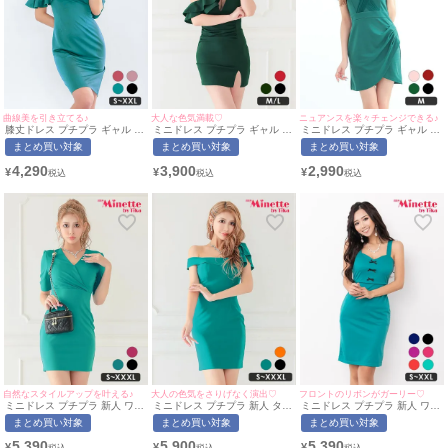
曲線美を引き立てる♪
大人な色気満載♡
ニュアンスを楽々チェンジできる♪
膝丈ドレス プチプラ ギャル タ
ミニドレス プチプラ ギャル タ
ミニドレス プチプラ ギャル タ
イト オフショル セクシー ラウ
イト スリット セクシー ラウン
イト オフショル セクシー シア
まとめ買い対象
まとめ買い対象
まとめ買い対象
ンジ ワンショル 低身長 谷間
ジ ワンショル 低身長 谷間 背
ー 低身長 背中魅せ 緑 2way キ
肩あき 背中魅せ スナック フリ
中魅せ フリル バストカット シ
ャバドレス (らな着用/Mサイズ
4,290
3,900
2,990
¥
¥
¥
ル ワンカラー 緑 キャバドレス
ースルー 緑 キャバドレス (あ
対応) | myMinette/マイミネッ
(ちぴたん着用/S~XXLサイズ対
いみん着用/M~Lサイズ対応) |
ト
応) | myMinette/マイミネット
myMinette/マイミネット
自然なスタイルアップを叶える♪
大人の色気をさりげなく演出♡
フロントのリボンがガーリー♡
ミニドレス プチプラ 新人 ワン
ミニドレス プチプラ 新人 タイ
ミニドレス プチプラ 新人 ワン
ピース ラウンジ 半袖 低身長
ト ラウンジ ワンショル 低身
ピース ノースリーブ 低身長 谷
まとめ買い対象
まとめ買い対象
まとめ買い対象
胸元隠し スナック 同伴 Vネッ
長 胸元隠し 肩あき フリル 緑
間 リボン 緑 キャバドレス (れ
ク 緑 キャバドレス （波北かほ
キャバドレス (波北かほ着
いたぴ着用/S~XXLサイズ対応)
5,390
5,900
5,390
¥
¥
¥