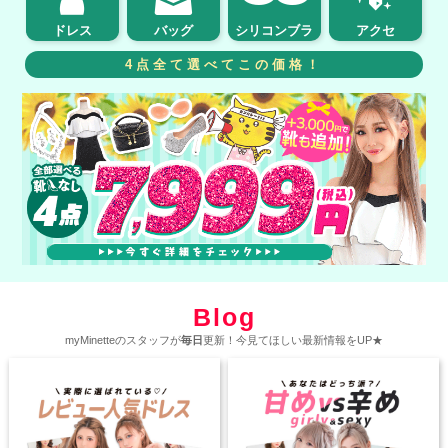
ドレス
バッグ
シリコンブラ
アクセ
4点全て選べてこの価格！
Blog
myMinetteのスタッフが
毎日
更新！今見てほしい最新情報をUP★