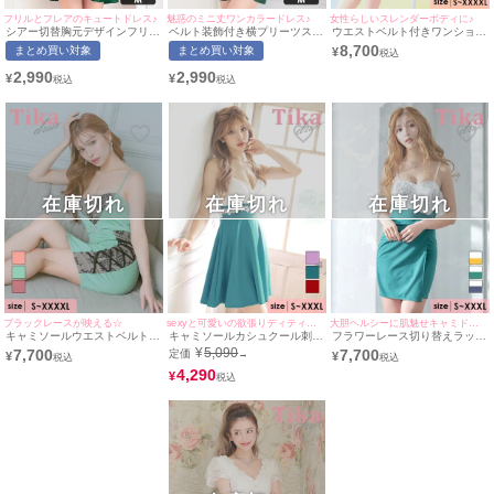
フリルとフレアのキュートドレス♪
魅惑のミニ丈ワンカラードレス♪
女性らしいスレンダーボディに♪
シアー切替胸元デザインフリル
ベルト装飾付き横プリーツスカ
ウエストベルト付きワンショル
アシメワンショルダープチプラ
ートキャミソールワンピースプ
ダー風ゴージャス胸元フリルサ
8,700
まとめ買い対象
まとめ買い対象
¥
フレアミニドレス (Mサイズ)(中
チプラタイトミニドレス (Mサ
イドヌーディーレース切り替え
尾みほ/キャバドレス着用)
イズ)(中尾みほ/キャバドレス着
ストレッチタイトミニドレス
2,990
2,990
¥
¥
[myMinette/マイミネット]
用)[myMinette/マイミネット]
(Sサイズ～XXXXLサイズ)
(PyunA./キャバドレス着用)
[Tika/ティカ]
在庫切れ
在庫切れ
在庫切れ
ブラックレースが映える☆
sexyと可愛いの欲張りディティール♪
大胆ヘルシーに肌魅せキャミドレス♪
キャミソールウエストベルトレ
キャミソールカシュクール刺繍
フラワーレース切り替えラップ
ース切替タイトミニドレス (S
マークバイカラーデザインハイ
キャミソールタイトミニドレス
¥
5,090
7,700
7,700
定価
→
¥
¥
サイズ～XXXXLサイズ) (みゆ
ウエスト切替フレアミニドレス
(Sサイズ～XXXLサイズ) (みゆ
う/キャバドレス着用) [Tika/テ
(Sサイズ～XXXLサイズ) (ゆん
4,290
う/キャバドレス着用)
¥
ィカ]
ころ/キャバドレス着用)