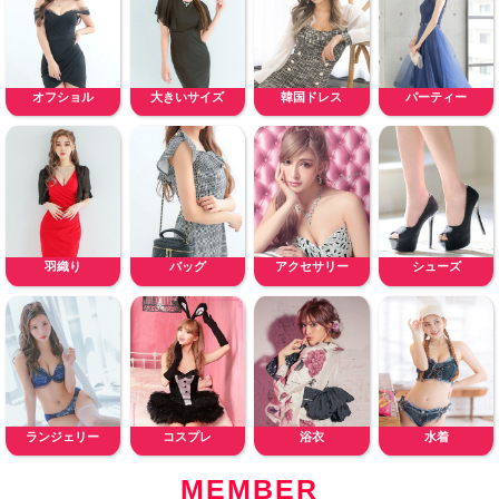
オフショル
大きいサイズ
韓国ドレス
パーティー
羽織り
バッグ
アクセサリー
シューズ
ランジェリー
コスプレ
浴衣
水着
MEMBER