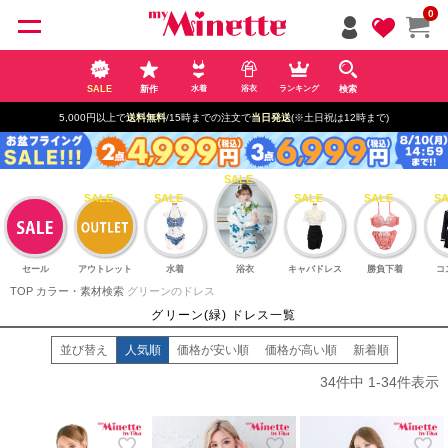
ペー
0
ジト
ップ
へ
SALE
新作
検索
水着
浴衣
ランキング
5,000円以上で
送料無料
/15時までの注文で
当日発送
(※土日祝は12時まで)
セール
アウトレット
水着
浴衣
キャバドレス
勝負下着
コ
TOP
カラー・素材検索
グリーンのドレス
グリーン(緑) ドレス一覧
並び替え
人気順
価格が安い順
価格が高い順
新着順
34
件中
1
-
34
件表示