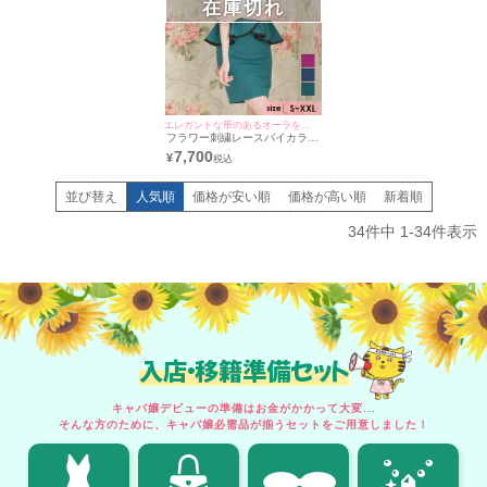
在庫切れ
エレガントな華のあるオーラを醸し出す♪
フラワー刺繍レースバイカラー
ペプラムウエストリボン半袖タ
7,700
¥
イトミニドレス (Sサイズ～
XXLサイズ) (愛沢えみり/キャ
バドレス着用)
並び替え
人気順
価格が安い順
価格が高い順
新着順
34
件中
1
-
34
件表示
入店・移籍準備セット
キャバ嬢デビューの準備はお金がかかって大変...
そんな方のために、キャバ嬢必需品が揃うセットをご用意しました！