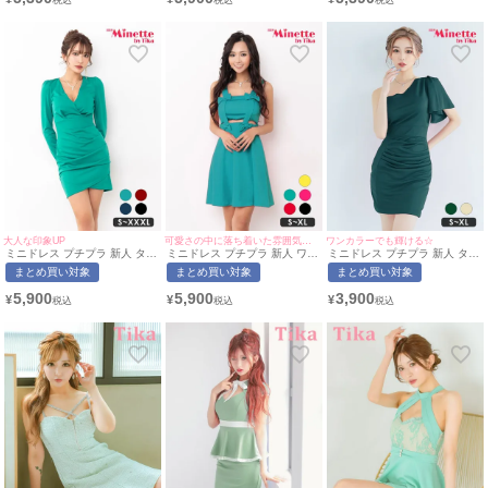
着用/S~XXXLサイズ対応） |
用/S~XXXL対応) | myMinette/
| myMinette/マイミネット
myMinette/マイミネット
マイミネット
大人な印象UP
可愛さの中に落ち着いた雰囲気を♡
ワンカラーでも輝ける☆
ミニドレス プチプラ 新人 タイ
ミニドレス プチプラ 新人 ワン
ミニドレス プチプラ 新人 タイ
ト 長袖 ワンピース 低身長 谷
ピース フレア ノースリーブ 低
ト ラウンジ ワンショル 半袖
まとめ買い対象
まとめ買い対象
まとめ買い対象
間 スナック 同伴 シンプル グ
身長 胸元隠し ウエストリボン
低身長 胸元隠し 同伴 ウエスト
リーン キャバドレス (ちぴたん
ワンカラー サロペ風 緑 キャバ
緑 キャバドレス (せいせい着
5,900
5,900
3,900
¥
¥
¥
着用/S〜XXXLサイズ対応) |
ドレス (れいたぴ着用/S~XLサ
用/S~XLサイズ対応) |
myMinette/マイミネット
イズ対応)｜myMinette/マイミ
myMinette/マイミネット
ネット