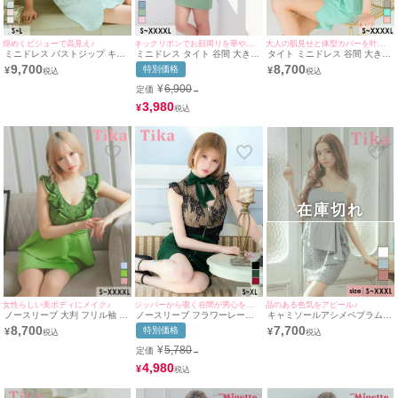
煌めくビジューで高見え♪
ネックリボンでお顔周りを華やかに♪
大人の肌見せと体型カバーを叶える♪
ミニドレス バストジップ キャ
ミニドレス タイト 谷間 大きい
タイト ミニドレス 谷間 大きい
ミソール ラメ ツイード ビジュ
サイズ ストレッチ 半袖 ペプラ
サイズ 大人 上品 スリット ハ
9,700
8,700
特別価格
¥
¥
ー Aライン キャバドレス (りせ
ム ネックリボン ブラジャーの
イネック ストレッチ ホルター
り着用) [tk-md10293a] [Tika/テ
まま バイカラー バストカット
ネック ペプラム (MIYABI着用)
¥
6,900
定価
→
ィカ]
アウト グリーン XL XXL 4L
[Tika/ティカ]
5L 6L キャバドレス (横田未来
3,980
¥
着用) 【tk-md1283-ha】 [Tika/
ティカ]
在庫切れ
女性らしい美ボディにメイク♪
ジッパーから覗く谷間が男心を擽る♪br>
品のある色気をアピール♪
ノースリーブ 大判 フリル袖 ブ
ノースリーブ フラワーレース
キャミソールアシメペプラムベ
ラックフラワーレース 切り替
フリル袖 ネックリボン フロン
ルト切り替えケミカルフラワー
8,700
7,700
特別価格
¥
¥
え ウエストベルト ペプラム ス
トジップ くびれ タイトミニド
レースタイトミニドレス (Sサ
トレッチ タイトミニドレス (S
レス (Sサイズ～XLサイズ) (戦
イズ～XXXLサイズ) (一条響/キ
¥
5,780
定価
→
サイズ～XXXXLサイズ) (重川
慄かなの/キャバドレス着用)
ャバドレス着用) [Tika/ティカ]
茉弥/キャバドレス着用) [Tika/
[Tika/ティカ]
4,980
¥
ティカ]