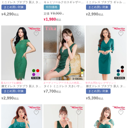
キャミソールクロスギャザー切
ミニドレス プチプラ 新人 タイ
ミニドレス プチプラ ギャル タ
り替えエレガントレースAライ
ト ワンピース 半袖 低身長 胸
イト オフショル セクシー シア
特別価格
まとめ買い対象
まとめ買い対象
ンロングドレス (Sサイズ～
元隠し スナック 緑 キャバドレ
ー レース 低身長 谷間 背中魅
XXXLサイズ) (重川茉弥/キャバ
ス (みのり着用/S~XXXLサイズ
せ 緑 ショルダー袖 位置自由
¥
8,900
4,290
2,990
定価
→
¥
¥
ドレス着用) [Tika/ティカ]
対応) | myMinette/マイミネッ
ラップ風 キャバドレス (あおぽ
ト
ん着用/Mサイズ対応) |
1,980
¥
myMinette/マイミネット
着るだけでお嬢様♪
ヌーディーシアーで大人の色気を加速★彡
年代を問わないデザイン！
膝丈ドレス プチプラ 新人 タイ
タイト ミニドレス 大きいサイ
膝丈ドレス プチプラ 新人 タイ
ト ワンピース セクシー ノース
ズ 谷間 ノースリーブ ストレッ
ト 袖あり グリーン Vネック 7
7,700
まとめ買い対象
まとめ買い対象
¥
リーブ レース 花柄 低身長 胸
チ サイドヌーディー ビジュー
分袖 キャバドレス (あおぽん着
元隠し スナック 総レース イリ
キャバドレス (聖菜着用) [Tika/
用/S〜XXXLサイズ対応) |
2,990
5,390
¥
¥
ュージョンネック フリル 緑 キ
ティカ]
myMinette/マイミネット
ャバドレス (S〜XXLサイズ対
応) | myMinette/マイミネット