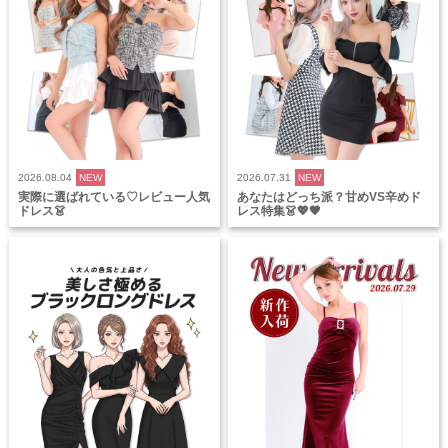
2026.08.04
NEW
2026.07.31
NEW
実際に選ばれている♡レビュー人気
あなたはどっち派？甘めVS辛めド
ドレス👗
レス特集👗💖🖤