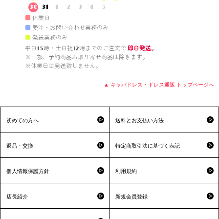
30
31
1
2
3
4
5
■
休業日
■
受注・お問い合わせ業務のみ
■
発送業務のみ
平日15時・土日祝12時までのご注文で 
即日発送。
※一部、予約商品お取り寄せ商品は除きます。

※休業日は発送致しません。

▲ キャバドレス・ドレス通販 トップページへ
初めての方へ
送料とお支払い方法
返品・交換
特定商取引法に基づく表記
個人情報保護方針
利用規約
店長紹介
新規会員登録