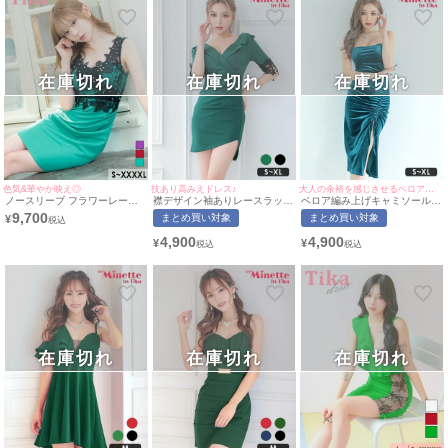
在庫切れ
在庫切れ
在庫切れ
色気&華やか映え◎
技あり高みえドレス♪
大人の余裕を感じさせるベロア生地♡
ノースリーブ フラワーレース
襟デザイン袖ありレースラップ
ベロア編み上げキャミソールス
パール ビジュー ギャザー タイ
デザインプチプラタイトミニド
リットタイトプチプラ膝丈ドレ
9,700
まとめ買い対象
まとめ買い対象
¥
トミニドレス (Sサイズ～
レス (Sサイズ～XLサイズ) (せ
ス (S～XLサイズ) (せいせい/キ
XXXXLサイズ) (若林萌々/キャ
いせい/キャバドレス着用)
ャバドレス着用)[myMinette/マ
4,900
4,900
¥
¥
バドレス着用) [Tika/ティカ]
[myMinette/マイミネット]
イミネット]
在庫切れ
在庫切れ
在庫切れ