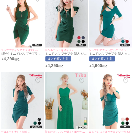
ラップデザインで大人可愛い♡
美シルエットをメイク♪
シンプルで大人っぽいデザイン♪
[新作] ミニドレス プチプラ 新
ミニドレス プチプラ 新人 ジッ
ミニドレス プチプラ 新人 タイ
人 タイト ジップ セクシー ノ
プ セクシー 半袖 低身長 谷間
ト 袖あり ワンピース 半袖 低
4,290
まとめ買い対象
まとめ買い対象
¥
ースリーブ 低身長 谷間 背中魅
緑 クロス キャバドレス (せい
身長 谷間 スナック アシメント
せ 緑 ワンカラー キャバドレス
せい着用/M~Lサイズ対応) |
リーネック 緑 キャバドレス
4,290
4,900
¥
¥
(みのり着用/M~Lサイズ対応) |
myMinette/マイミネット
(みのり着用/S~XXLサイズ対
myMinette/マイミネット
応) | myMinette/マイミネット
着るだけでパッと明るく華やかに演出♪
デコルテを美しく演出♡
ニュアンスを楽々チェンジできる♪