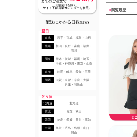
までのご注文で
※休業日を除く。
サイト下部営業カレンダーを参照。
■
閲覧履歴
配送にかかる日数
(目安)
翌日
東北
岩手・宮城・福島・山形
北陸
新潟・長野・富山・福井・
石川
関東
栃木・茨城・群馬・埼玉・
千葉・神奈川・東京・山梨
東海
静岡・岐阜・愛知・三重
関西
滋賀・京都・奈良・大阪・
兵庫・和歌山
翌々日
北海道
北海道
東北
青森・秋田
ミ
四国
徳島・愛媛・香川・高知
中国
鳥取・広島・島根・山口・
岡山