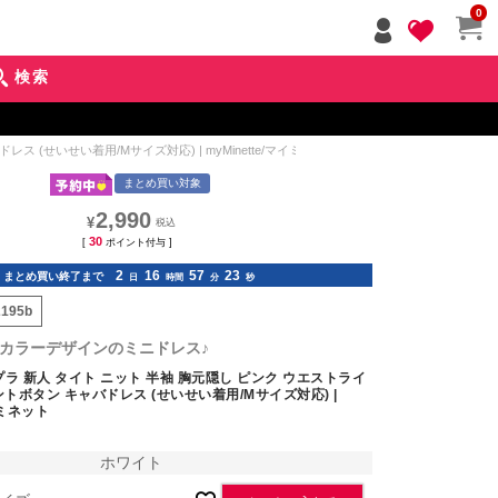
ペー
0
ジト
ップ
検索
へ
 (せいせい着用/Mサイズ対応) | myMinette/マイミネット
まとめ買い対象
2,990
¥
30
[
ポイント付与 ]
2
16
57
21
まとめ買い終了まで
日
時間
分
秒
2195b
カラーデザインのミニドレス♪
ラ 新人 タイト ニット 半袖 胸元隠し ピンク ウエストライ
ントボタン キャバドレス (せいせい着用/Mサイズ対応) |
イミネット
ホワイト