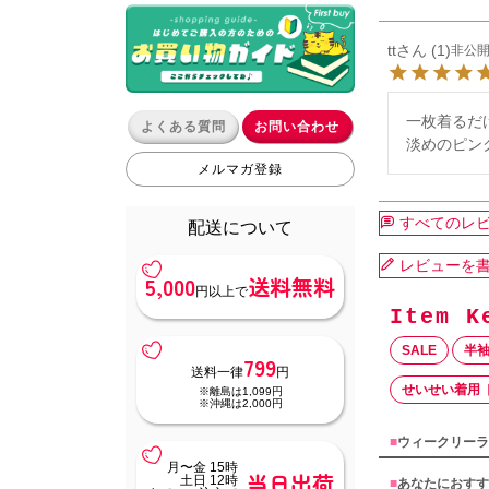
tt
1
非公
一枚着るだ
よくある質問
お問い合わせ
淡めのピン
メルマガ登録
すべてのレ
配送について
レビューを
5,000
送料無料
円以上で
SALE
半
799
送料一律
円
せいせい着用 
※離島は1,099円
※沖縄は2,000円
■
ウィークリーラ
月〜金 15時
当日出荷
土日 12時
■
あなたにおすす