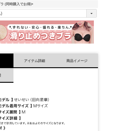
ラ (同時購入でお得)
(
必
須
)
アイテム詳細
商品イメージ
景