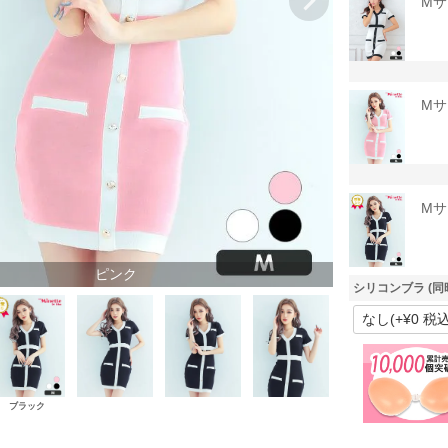
Mサ
Mサ
Mサ
ピンク
シリコンブラ (同
ブラック