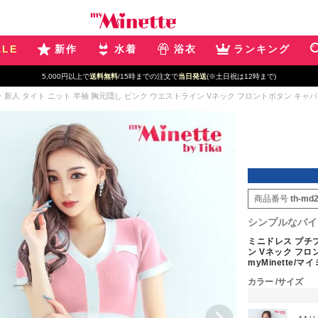
ALE
新作
水着
浴衣
ランキング
5,000円以上で
送料無料
/15時までの注文で
当日発送
(※土日祝は12時まで)
新人 タイト ニット 半袖 胸元隠し ピンク ウエストライン Vネック フロントボタン キャバドレス
商品番号
th-md
シンプルなバイ
ミニドレス プチプ
ン Vネック フロ
myMinette/マ
カラー
サイズ