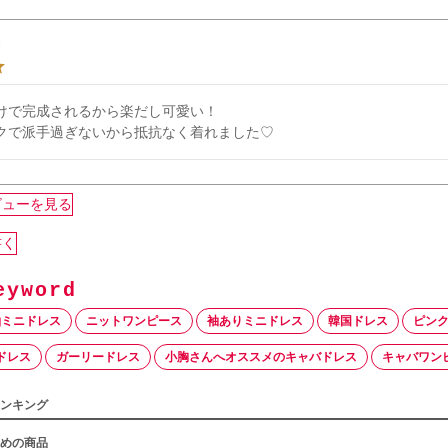
開
けで完成されるから楽だし可愛い！

クで派手過ぎないから抵抗なく着れました♡
ビューを見る
書く
袖ミニドレス
ニットワンピース
袖ありミニドレス
韓国ドレス
ピンク
ドレス
ガーリードレス
小胸さんへオススメのキャバドレス
キャバワン
ンキング
めの商品