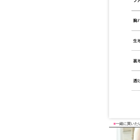
■
一緒に買いた