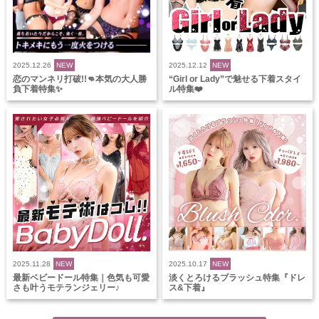
2025.12.26
NEW
2025.12.12
NEW
恋のマンネリ打破!!👊本気の大人勝
“Girl or Lady”で魅せる下着スタイ
負下着特集✨
ル特集❤️
2025.11.28
NEW
2025.10.17
NEW
最新ベビードール特集｜色気も可愛
淡くとろけるブラッシュ特集『ドレ
さも叶うモテランジェリー♪
ス&下着』