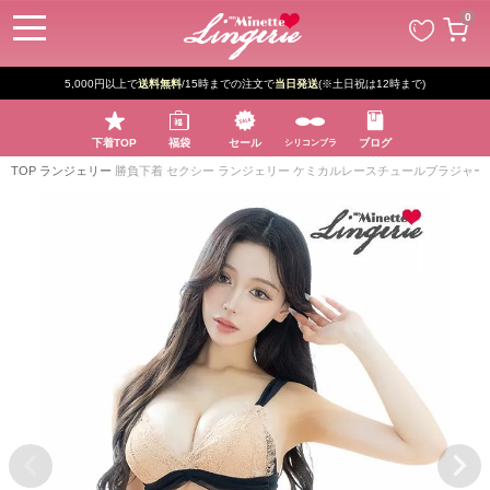
ペー
0
ジト
ップ
へ
5,000円以上で
送料無料
/15時までの注文で
当日発送
(※土日祝は12時まで)
下着TOP
福袋
セール
ブログ
シリコンブラ
TOP
ランジェリー
勝負下着 セクシー ランジェリー ケミカルレースチュールブラジャー