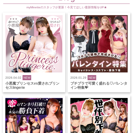
myMinetteのスタッフが更新！今見てほしい最新情報をUP★
2026.04.02
NEW
2026.01.29
NEW
小悪魔プリンセスvs愛されプリン
プチプラで可愛く盛れる♡バレンタ
セスlingerie
イン特集💝