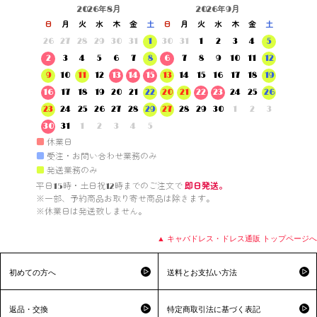
2026年8月
2026年9月
日
月
火
水
木
金
土
日
月
火
水
木
金
土
26
27
28
29
30
31
1
30
31
1
2
3
4
5
2
3
4
5
6
7
8
6
7
8
9
10
11
12
9
10
11
12
13
14
15
13
14
15
16
17
18
19
16
17
18
19
20
21
22
20
21
22
23
24
25
26
23
24
25
26
27
28
29
27
28
29
30
1
2
3
30
31
1
2
3
4
5
■
休業日
■
受注・お問い合わせ業務のみ
■
発送業務のみ
平日15時・土日祝12時までのご注文で 
即日発送。
※一部、予約商品お取り寄せ商品は除きます。

※休業日は発送致しません。

▲ キャバドレス・ドレス通販 トップページへ
初めての方へ
送料とお支払い方法
返品・交換
特定商取引法に基づく表記