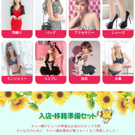
羽織り
バッグ
アクセサリー
シューズ
ランジェリー
コスプレ
浴衣
水着
入店・移籍準備セット
キャバ嬢デビューの準備はお金がかかって大変...
そんな方のために、キャバ嬢必需品が揃うセットをご用意しました！