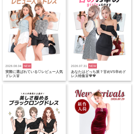
2026.08.04
NEW
2026.07.31
NEW
実際に選ばれている♡レビュー人気
あなたはどっち派？甘めVS辛めド
ドレス👗
レス特集👗💖🖤