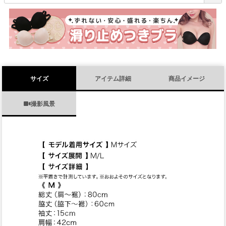
必
須
)
サイズ
アイテム詳細
商品イメージ
撮影風景