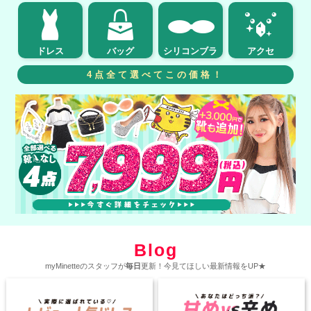
ドレス
バッグ
シリコンブラ
アクセ
4点全て選べてこの価格！
Blog
myMinetteのスタッフが
毎日
更新！今見てほしい最新情報をUP★