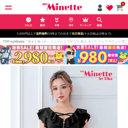
ペー
0
ジト
ップ
へ
SALE
新作
検索
水着
浴衣
ランキング
5,000円以上で
送料無料
/15時までの注文で
当日発送
(※土日祝は12時まで)
TOP
myMinette「マイミネット」
ミニドレス プチプラ 新人 タイト ジップ ラウンジ 半袖 低