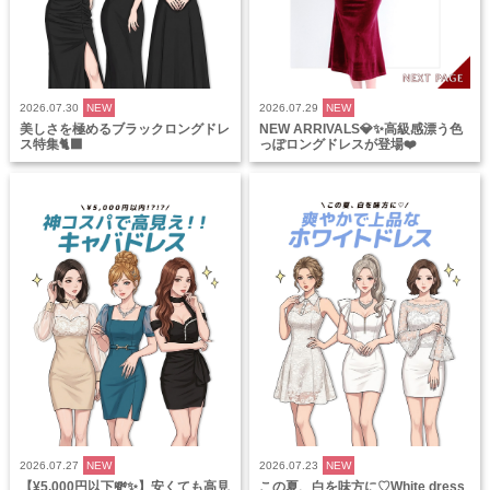
2026.07.30
NEW
2026.07.29
NEW
美しさを極めるブラックロングドレ
NEW ARRIVALS💎✨高級感漂う色
ス特集🐈‍⬛
っぽロングドレスが登場❤️
2026.07.27
NEW
2026.07.23
NEW
【¥5,000円以下💸✨】安くても高見
この夏、白を味方に♡White dress