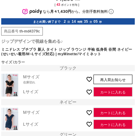
43
[
ポイント付与 ]
なら
月々1,430円
から。分割手数料無料
2
14
35
04
まとめ買い終了まで
日
時間
分
秒
商品番号
th-md4379c
ジップデザインで視線を集める♪
ミニドレス プチプラ 新人 タイト ジップ ラウンジ 半袖 低身長 谷間 ネイビー
(せいせい着用/M~Lサイズ対応) | myMinette/マイミネット
サイズ
カラー
ブラック
Mサイズ
再入荷お知らせ
在庫切れ
Lサイズ
カートに入れる
ネイビー
Mサイズ
カートに入れる
Lサイズ
カートに入れる
グリーン