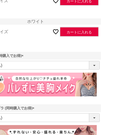
イズ
カートに入れる
ホワイト
イズ
カートに入れる
時購入でお得)
(
必
須
)
ラ (同時購入でお得)
(
必
ブラック
須
)