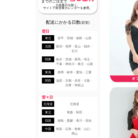
までのご注文で
※休業日を除く。
サイト下部営業カレンダーを参照。
配送にかかる日数
(目安)
翌日
東北
岩手・宮城・福島・山形
北陸
新潟・長野・富山・福井・
石川
関東
栃木・茨城・群馬・埼玉・
千葉・神奈川・東京・山梨
東海
静岡・岐阜・愛知・三重
オ
関西
滋賀・京都・奈良・大阪・
兵庫・和歌山
翌々日
北海道
北海道
東北
青森・秋田
四国
徳島・愛媛・香川・高知
中国
鳥取・広島・島根・山口・
岡山