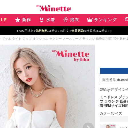
ALE
新作
水着
浴衣
ランキング
新規登録で最大
2500円OFF!
ギャル タイト ジップ オフショル セクシー ノースリーブ ラウンジ 低身長 谷間 背中魅せ 2way
商品番号
th-md
2Wayデザイン
ミニドレス プチプ
ブ ラウンジ 低身
着用/Mサイズ対応) 
カラー
サイズ