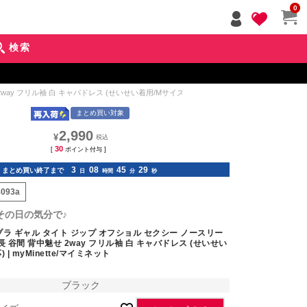
ペー
0
ジト
ップ
検索
へ
 フリル袖 白 キャバドレス (せいせい着用/Mサイズ対応) | myMinette/マイミネット
まとめ買い対象
2,990
¥
30
[
ポイント付与 ]
3
08
45
27
まとめ買い終了まで
日
時間
分
秒
8093a
その日の気分で♪
ラ ギャル タイト ジップ オフショル セクシー ノースリー
長 谷間 背中魅せ 2way フリル袖 白 キャバドレス (せいせい
| myMinette/マイミネット
ブラック