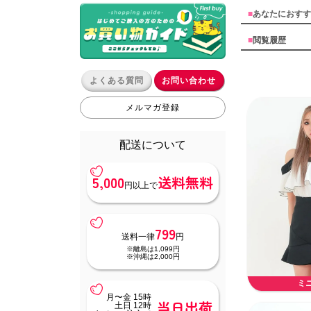
■
あなたにおすす
■
閲覧履歴
よくある質問
お問い合わせ
メルマガ登録
配送について
5,000
送料無料
円以上で
799
送料一律
円
※離島は1,099円
※沖縄は2,000円
ミ
月〜金 15時
当日出荷
土日 12時