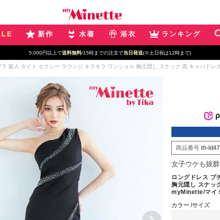
ALE
新作
水着
浴衣
ランキング
5,000円以上で
送料無料
/15時までの注文で
当日発送
(※土日祝は12時まで)
 新人 タイト セクシー ラウンジ キラキラ ワンショル 胸元隠し スナック 黒 キャバドレス (せい
商品番号
th-ld4
女子ウケも抜群
ロングドレス プチ
胸元隠し スナック
myMinette/マ
カラー
サイズ