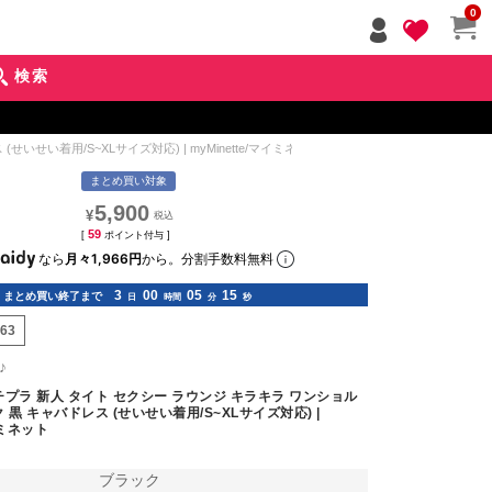
ペー
0
ジト
ップ
検索
へ
せい着用/S~XLサイズ対応) | myMinette/マイミネット
まとめ買い対象
5,900
¥
59
[
ポイント付与 ]
なら
月々1,966円
から。分割手数料無料
3
00
05
14
まとめ買い終了まで
日
時間
分
秒
763
♪
プラ 新人 タイト セクシー ラウンジ キラキラ ワンショル
 黒 キャバドレス (せいせい着用/S~XLサイズ対応) |
イミネット
ブラック