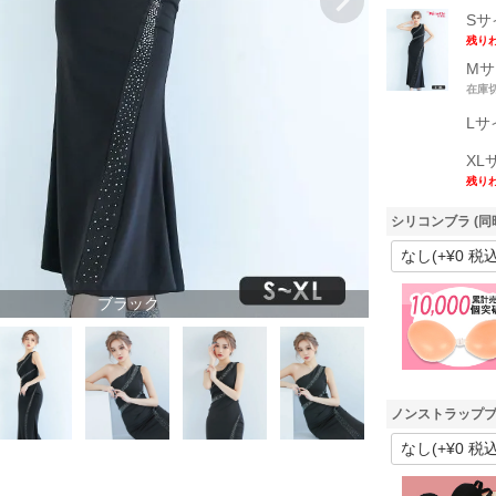
Sサ
残り
Mサ
在庫
Lサ
XL
残り
シリコンブラ (同
ブラック
ノンストラップブ