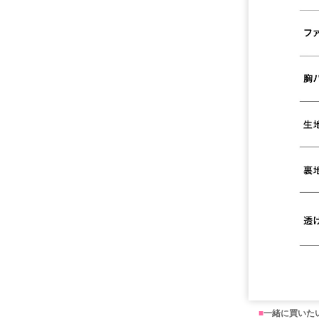
■
一緒に買いた