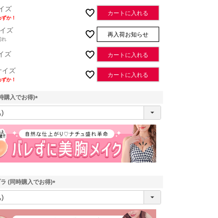
イズ
カートに入れる
わずか！
イズ
再入荷お知らせ
切れ
イズ
カートに入れる
サイズ
カートに入れる
わずか！
時購入でお得)
(
必
須
)
ラ (同時購入でお得)
(
必
須