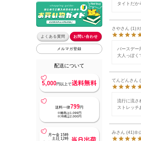
タイトだか
さや
1
大
よくある質問
お問い合わせ
バースデー
メルマガ登録
大人っぽく
配送について
てんどん
5,000
送料無料
円以上で
流行に流さ
799
ストレッチ
送料一律
円
※離島は1,099円
※沖縄は2,000円
み
41
非
月〜金 15時
当日出荷
土日 12時