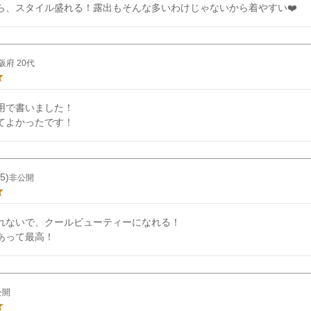
ら、スタイル盛れる！露出もそんな多いわけじゃないから着やすい❤️
阪府
20代
用で書いました！

てよかったです！
5
非公開
れないで、クールビューティーになれる！

あって最高！
公開