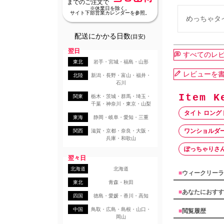
までのご注文で
※休業日を除く。
サイト下部営業カレンダーを参照。
めっちゃタ
配送にかかる日数
(目安)
翌日
すべてのレ
東北
岩手・宮城・福島・山形
レビューを
北陸
新潟・長野・富山・福井・
石川
関東
栃木・茨城・群馬・埼玉・
千葉・神奈川・東京・山梨
タイト ロング
東海
静岡・岐阜・愛知・三重
ワンショルダー
関西
滋賀・京都・奈良・大阪・
兵庫・和歌山
ぽっちゃりさ
翌々日
北海道
北海道
■
ウィークリーラ
東北
青森・秋田
■
あなたにおすす
四国
徳島・愛媛・香川・高知
中国
鳥取・広島・島根・山口・
■
閲覧履歴
岡山