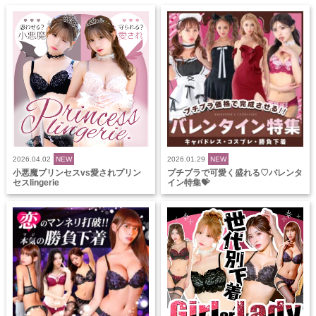
2026.04.02
NEW
2026.01.29
NEW
小悪魔プリンセスvs愛されプリン
プチプラで可愛く盛れる♡バレンタ
セスlingerie
イン特集💝