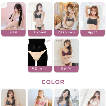
甘め系
セクシー系
ブラ&ショーツ
単品ブラ
単品ショーツ
脇高ブラ
COLOR