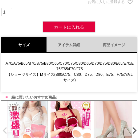
お気に入りに登録する
カートに入れる
サイズ
アイテム詳細
商品イメージ
A70/A75/B65/B70/B75/B80/C65/C70/C75/C80/D65/D70/D75/D80/E65/E70/E
75/F65/F70/F75
【ショーツサイズ】Mサイズ(B80/C75、C80、D75、D80、E75、F75のみL
サイズ)
■
一緒に買いたいおすすめ商品♪