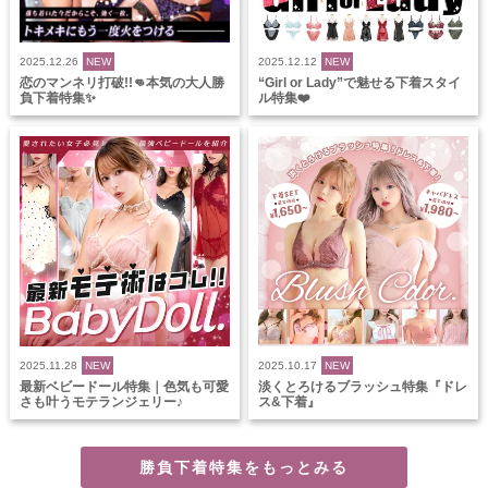
2025.12.26
NEW
2025.12.12
NEW
恋のマンネリ打破!!👊本気の大人勝
“Girl or Lady”で魅せる下着スタイ
負下着特集✨
ル特集❤️
2025.11.28
NEW
2025.10.17
NEW
最新ベビードール特集｜色気も可愛
淡くとろけるブラッシュ特集『ドレ
さも叶うモテランジェリー♪
ス&下着』
勝負下着特集をもっとみる