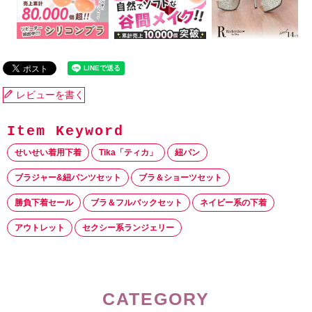
レビューを書く
せいせい着用下着
Tika「ティカ」
紐パン
ブラジャー&紐パンツセット
ブラ＆ショーツセット
勝負下着セール
ブラ＆フルバックセット
ネイビー系の下着
アウトレット
セクシー系ランジェリー
CATEGORY