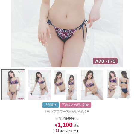
特別価格
下着まとめ買い対象
レッドフラワー刺繍が目を惹く❤︎
¥
2,090
定価
→
1,100
¥
11
[
ポイント付与 ]