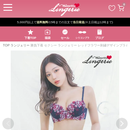
ペー
0
ジト
ップ
へ
新規登録で最大
2500円OFF!
下着TOP
福袋
セール
ブログ
シリコンブラ
TOP
ランジェリー
勝負下着 セクシー ランジェリー レッドフラワー刺繍デザインブラ＆