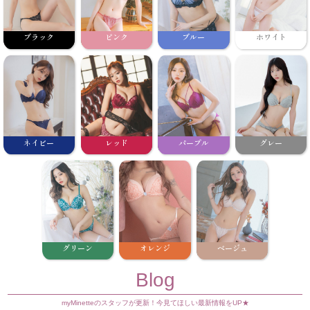
ブラック
ピンク
ブルー
ホワイト
ネイビー
レッド
パープル
グレー
グリーン
オレンジ
ベージュ
Blog
myMinetteのスタッフが更新！今見てほしい最新情報をUP★