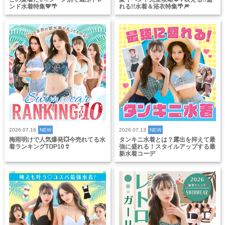
ンド水着特集💙🌴
れる!!水着＆浴衣特集🌴🎆
2026.07.16
NEW
2026.07.13
NEW
梅雨明けで人気爆発💥今売れてる水
タンキニ水着とは？露出を抑えて最
着ランキングTOP10👙
強に盛れる！スタイルアップする最
新水着コーデ