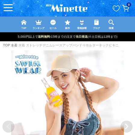
ペー
0
ジト
ップ
へ
TOP
ランキング
セール
新作
骨格診断
ブログ
検索
5,000円以上で
送料無料
/15時までの注文で
当日発送
(※土日祝は12時まで)
TOP
水着
水着 ストレッチデニムレースアップバンドゥホルターネックビキニ