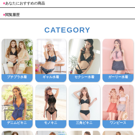
■
あなたにおすすめの商品
■
閲覧履歴
CATEGORY
プチプラ水着
ギャル水着
セクシー水着
ガーリー水着
デニムビキニ
モノキニ
三角ビキニ
ワンピース