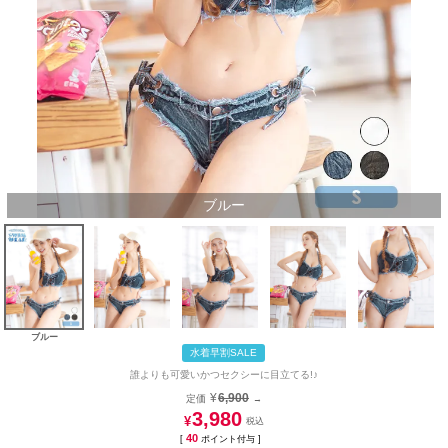
ブルー
ブルー
水着早割SALE
誰よりも可愛いかつセクシーに目立てる!♪
¥
6,900
定価
→
3,980
¥
40
[
ポイント付与 ]