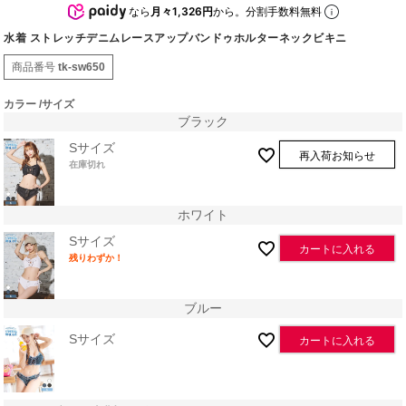
なら
月々1,326円
から。分割手数料無料
水着 ストレッチデニムレースアップバンドゥホルターネックビキニ
商品番号
tk-sw650
カラー
サイズ
ブラック
Sサイズ
再入荷お知らせ
在庫切れ
ホワイト
Sサイズ
カートに入れる
残りわずか！
ブルー
Sサイズ
カートに入れる