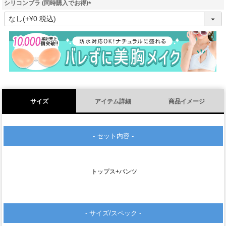
シリコンブラ (同時購入でお得)
(
必
須
)
サイズ
アイテム詳細
商品イメージ
- セット内容 -
トップス+パンツ
- サイズ/スペック -