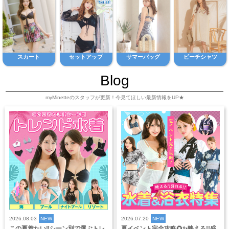
スカート
セットアップ
サマーバッグ
ビーチシャツ
Blog
myMinetteのスタッフが更新！今見てほしい最新情報をUP★
2026.08.03
NEW
2026.07.20
NEW
この夏着たい‼️シーン別で選ぶトレ
夏イベント完全攻略🌻✨映える!!盛