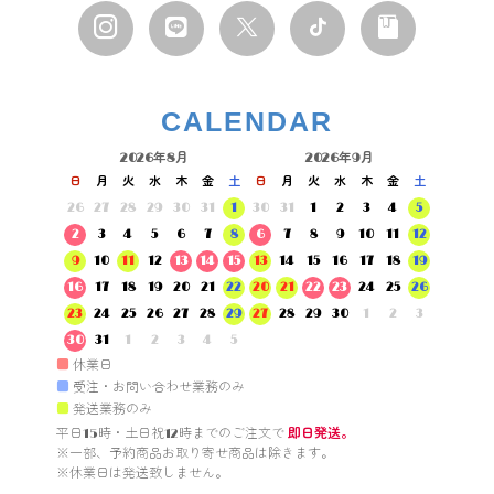
CALENDAR
2026年8月
2026年9月
日
月
火
水
木
金
土
日
月
火
水
木
金
土
26
27
28
29
30
31
1
30
31
1
2
3
4
5
2
3
4
5
6
7
8
6
7
8
9
10
11
12
9
10
11
12
13
14
15
13
14
15
16
17
18
19
16
17
18
19
20
21
22
20
21
22
23
24
25
26
23
24
25
26
27
28
29
27
28
29
30
1
2
3
30
31
1
2
3
4
5
■
休業日
■
受注・お問い合わせ業務のみ
■
発送業務のみ
平日15時・土日祝12時までのご注文で 
即日発送。
※一部、予約商品お取り寄せ商品は除きます。

※休業日は発送致しません。
