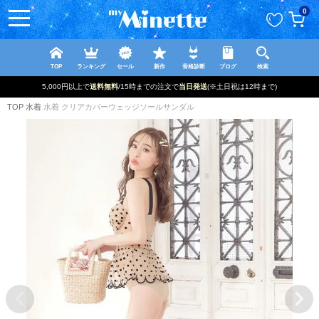
ペー
0
ジト
ップ
へ
TOP
ランキング
セール
新作
骨格診断
ブログ
検索
5,000円以上で
送料無料
/15時までの注文で
当日発送
(※土日祝は12時まで)
TOP
水着
水着 クリアカバーウェッジソールサンダル