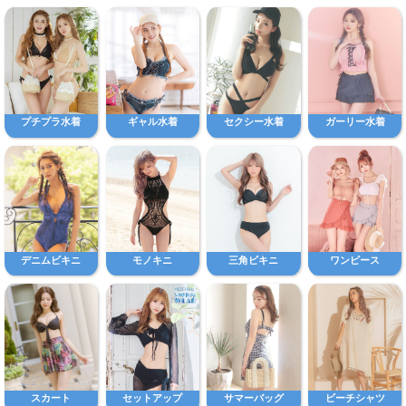
プチプラ水着
ギャル水着
セクシー水着
ガーリー水着
デニムビキニ
モノキニ
三角ビキニ
ワンピース
スカート
セットアップ
サマーバッグ
ビーチシャツ