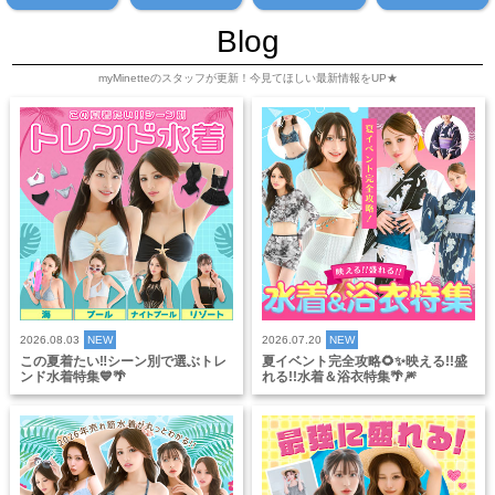
Blog
myMinetteのスタッフが更新！今見てほしい最新情報をUP★
2026.08.03
NEW
2026.07.20
NEW
この夏着たい‼️シーン別で選ぶトレ
夏イベント完全攻略🌻✨映える!!盛
ンド水着特集💙🌴
れる!!水着＆浴衣特集🌴🎆