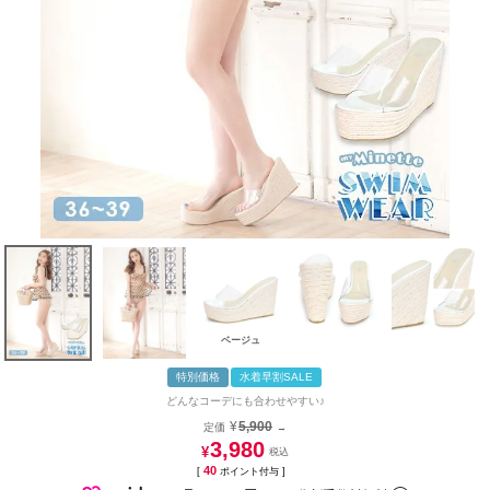
ベージュ
特別価格
水着早割SALE
どんなコーデにも合わせやすい♪
¥
5,900
定価
→
3,980
¥
40
[
ポイント付与 ]