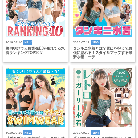
2026.07.16
NEW
2026.07.13
NEW
梅雨明けで人気爆発💥今売れてる水
タンキニ水着とは？露出を抑えて最
着ランキングTOP10👙
強に盛れる！スタイルアップする最
新水着コーデ
2026.06.19
NEW
2026.06.16
NEW