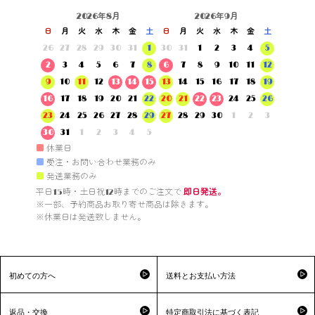
2026年8月
2026年9月
日
月
火
水
木
金
土
日
月
火
水
木
金
土
26
27
28
29
30
31
1
30
31
1
2
3
4
5
2
3
4
5
6
7
8
6
7
8
9
10
11
12
9
10
11
12
13
14
15
13
14
15
16
17
18
19
16
17
18
19
20
21
22
20
21
22
23
24
25
26
23
24
25
26
27
28
29
27
28
29
30
1
2
3
30
31
1
2
3
4
5
■
休業日
■
受注・お問い合わせ業務のみ
■
発送業務のみ
平日15時・土日祝12時までのご注文で 
即日発送。
※一部、予約商品お取り寄せ商品は除きます。

※休業日は発送致しません。

初めての方へ
送料とお支払い方法
返品・交換
特定商取引法に基づく表記