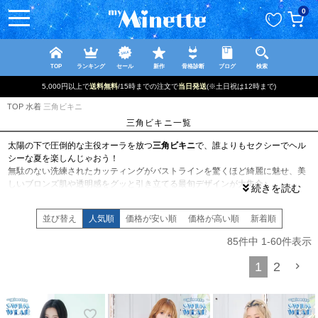
ペー
0
ジト
ップ
へ
TOP
ランキング
セール
新作
骨格診断
ブログ
検索
5,000円以上で
送料無料
/15時までの注文で
当日発送
(※土日祝は12時まで)
TOP
水着
三角ビキニ
三角ビキニ一覧
太陽の下で圧倒的な主役オーラを放つ
三角ビキニ
で、誰よりもセクシーでヘル
シーな夏を楽しんじゃおう！
無駄のない洗練されたカッティングがバストラインを驚くほど綺麗に魅せ、美
しいブロンズ肌や透明感をグッと引き立てる最旬デザインが大集合♪
首や背中で結ぶリボンが華奢なバックスタイルを演出し、どこから見ても抜か
りないあざと可愛いボディラインを叶えてくれます◎
並び替え
人気順
価格が安い順
価格が高い順
新着順
定番のシンプルカラーでクールにキメるのはもちろん、トレンドの柄物やシア
ーなパレオ・カーデと合わせれば、ビーチサイドの主役コーデが完成！！。
85
件中
1
-
60
件表示
リゾート旅行やプールでの主役水着としてはもちろん、夏のSNS映え投稿や特
別な日のサプライズ衣装としても大活躍間違いなし♡
1
2
日常を忘れて、自分のスタイルに自信をくれる開放的なシルエットで、忘れら
れない最高の思い出を作りませんか？
myMinetteの
三角水着
コレクションで、みんなの視線を釘付けにする
モテ水着
を手に入れましょう♥