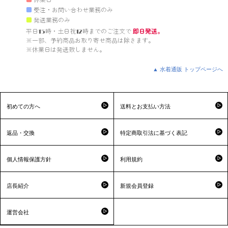
■
休業日
■
受注・お問い合わせ業務のみ
■
発送業務のみ
平日15時・土日祝12時までのご注文で 
即日発送。
※一部、予約商品お取り寄せ商品は除きます。

※休業日は発送致しません。

▲ 水着通販 トップページへ
初めての方へ
送料とお支払い方法
返品・交換
特定商取引法に基づく表記
個人情報保護方針
利用規約
店長紹介
新規会員登録
運営会社