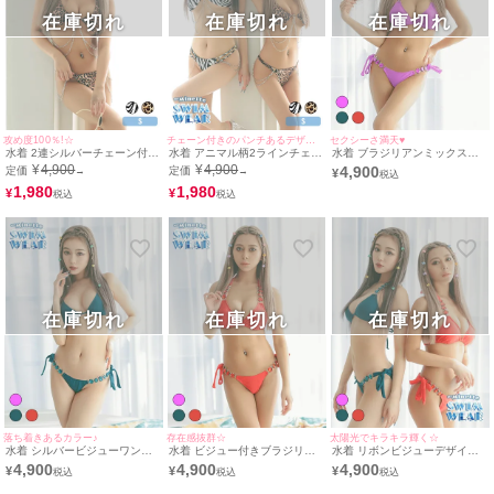
在庫切れ
在庫切れ
在庫切れ
攻め度100％!☆
チェーン付きのパンチあるデザイン☆
セクシーさ満天♥
水着 2連シルバーチェーン付き
水着 アニマル柄2ラインチェー
水着 ブラジリアンミックスカ
レオパードブラジリアンホルタ
ンホルターネックビキニ
ットビジュー付きホルターネッ
¥
4,900
¥
4,900
4,900
定価
定価
→
→
¥
ーネックビキニ
クビキニ
1,980
1,980
¥
¥
在庫切れ
在庫切れ
在庫切れ
落ち着きあるカラー♪
存在感抜群☆
太陽光でキラキラ輝く☆
水着 シルバービジューワンカ
水着 ビジュー付きブラジリア
水着 リボンビジューデザイン
ラーセクシー三角ホルターネッ
ンショーツホルターネックビキ
ホルターネックビキニ
4,900
4,900
4,900
¥
¥
¥
クビキニ
ニ