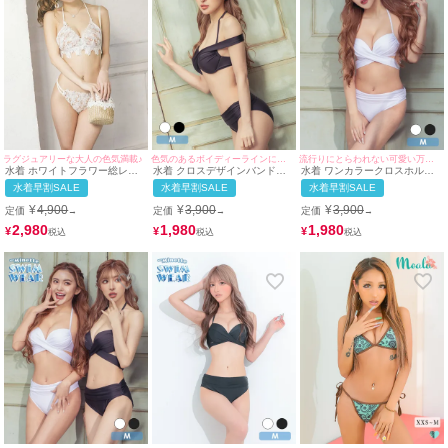
ラグジュアリーな大人の色気満載♪
色気のあるボイディーラインにメイク♪
流行りにとらわれない可愛い万能水着♪
水着 ホワイトフラワー総レー
水着 クロスデザインバンドゥ
水着 ワンカラークロスホルタ
ス三角ホルターネックビキニ
ホルターネックビキニ
ーネックビキニ
水着早割SALE
水着早割SALE
水着早割SALE
¥
4,900
¥
3,900
¥
3,900
定価
定価
定価
→
→
→
2,980
1,980
1,980
¥
¥
¥