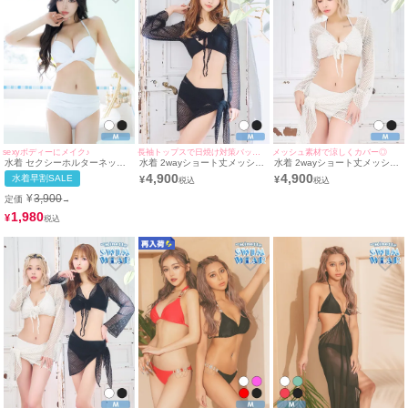
sexyボディーにメイク♪
長袖トップスで日焼け対策バッチリ！
メッシュ素材で涼しくカバー◎
水着 セクシーホルターネック
水着 2wayショート丈メッシュ
水着 2wayショート丈メッシュ
ワンカラーウエストクロスハイ
編みボレロ＆パレオ付き体型カ
編み長袖トップス＆ミニパレオ
4,900
4,900
水着早割SALE
¥
¥
ウエストビキニ
バーセットアップホルターネッ
付き体型カバーセットアップホ
クビキニ
ルターネックビキニ
¥
3,900
定価
→
1,980
¥