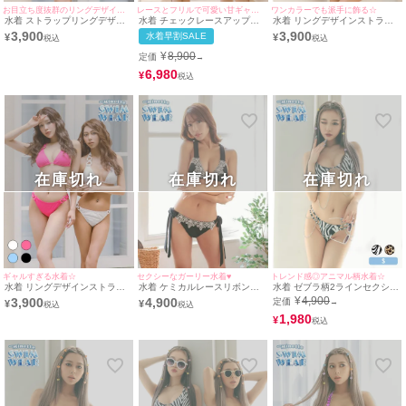
お目立ち度抜群のリングデザインで可愛さ抜群☆
レースとフリルで可愛い甘ギャル誕生☆
ワンカラーでも派手に飾る☆
水着 ストラップリングデザイ
水着 チェックレースアップバ
水着 リングデザインストラッ
ン三角ブラジリアンホルターネ
ックリボンモノキニフレア水着
プブラジリアンギャル三角ホル
3,900
3,900
水着早割SALE
¥
¥
ックビキニ
ターネックビキニ
¥
8,900
定価
→
6,980
¥
在庫切れ
在庫切れ
在庫切れ
ギャルすぎる水着☆
セクシーなガーリー水着♥
トレンド感◎アニマル柄水着☆
水着 リングデザインストラッ
水着 ケミカルレースリボンラ
水着 ゼブラ柄2ラインセクシー
プブラジリアンギャルホルター
グジュアリー三角ホルターネッ
三角ホルターネックビキニ
¥
4,900
3,900
4,900
定価
→
¥
¥
ネックビキニ
クビキニ
1,980
¥