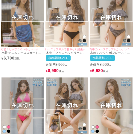
在庫切れ
在庫切れ
在庫切れ
可愛くヒップラインをカバー☆
レースとフリルで甘ギャル誕生☆
背中のレースアップがかわいい☆
水着 デニムレーススカート付
水着 モノキニバックリボンレ
水着 バックリボンレースアッ
き三角ホルターネックギャルビ
ースアップフレアチェック
プモノキニフレアチェック水着
6,700
水着早割SALE
水着早割SALE
¥
キニ
¥
8,900
¥
8,900
定価
定価
→
→
6,980
6,980
¥
¥
在庫切れ
在庫切れ
在庫切れ