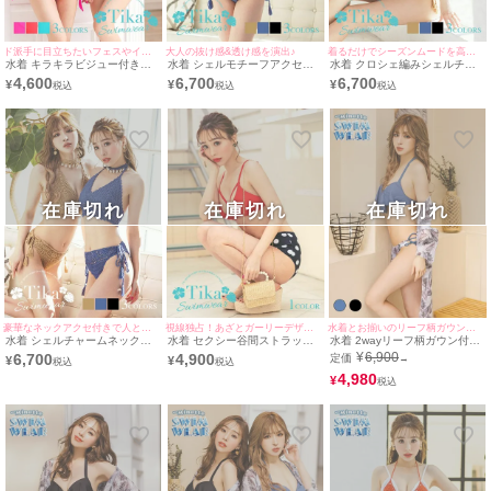
ド派手に目立ちたいフェスやイベントにぴったり♪
大人の抜け感&透け感を演出♪
着るだけでシーズンムードを高めてくれる♪
水着 キラキラビジュー付きワ
水着 シェルモチーフアクセ付
水着 クロシェ編みシェルチャ
ンカラー三角ホルターネックビ
きかぎ編みハイウエストホルタ
ームチョーカーネック付きハイ
4,600
6,700
6,700
¥
¥
¥
キニ
ーネックビキニ
ウエストホルターネックビキニ
在庫切れ
在庫切れ
在庫切れ
豪華なネックアクセ付きで人と差をつける♪
視線独占！あざとガーリーデザイン♪
水着とお揃いのリーフ柄ガウン付きでお洒落に体型カバー♪
水着 シェルチャームネックア
水着 セクシー谷間ストラップ
水着 2wayリーフ柄ガウン付き
クセ付きクロシェ編みハイウエ
ドットハイウエストビキニ
3点セットフリルホルターネッ
¥
6,900
6,700
4,900
定価
→
¥
¥
ストホルターネックビキニ
クビキニ
4,980
¥