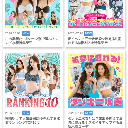
2026.08.03
NEW
2026.07.20
NEW
この夏着たい‼️シーン別で選ぶトレ
夏イベント完全攻略🌻✨映える!!盛
ンド水着特集💙🌴
れる!!水着＆浴衣特集🌴🎆
2026.07.16
NEW
2026.07.13
NEW
梅雨明けで人気爆発💥今売れてる水
タンキニ水着とは？露出を抑えて最
着ランキングTOP10👙
強に盛れる！スタイルアップする最
新水着コーデ