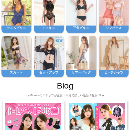
デニムビキニ
モノキニ
三角ビキニ
ワンピース
スカート
セットアップ
サマーバッグ
ビーチシャツ
Blog
myMinetteのスタッフが更新！今見てほしい最新情報をUP★