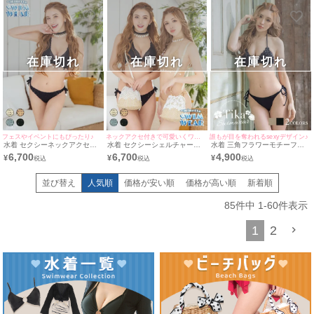
在庫切れ
在庫切れ
在庫切れ
フェスやイベントにもぴったり♪
ネックアクセ付きで可愛いくワンランク上の水着姿に♪
誰もが目を奪われるsexyデザイン♪
水着 セクシーネックアクセ付
水着 セクシーシェルチャーム
水着 三角フラワーモチーフホ
きシェルチャームクロシェビキ
ネックアクセ付きクロシェビキ
ルターネックビキニ
6,700
6,700
4,900
¥
¥
¥
ニ
ニ
並び替え
人気順
価格が安い順
価格が高い順
新着順
85
件中
1
-
60
件表示
1
2