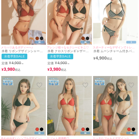
メリハリあるボディーへ♪
アレンジ様々なセクシービキニ♡
スポーティーなデザインでトレンドを押さえた可愛い水着♥
水着 リボンデザインシャーリ
水着 クロスリボンギャザーリ
水着 ムーンチャーム付きバッ
ング加工ホルターネックビキニ
ゾート三角ホルターネックビキ
ククロスモノトーンエスニック
水着早割SALE
水着早割SALE
4,900
ニ
三角ビキニ
¥
¥
4,900
¥
4,900
定価
定価
→
→
3,980
3,980
¥
¥
合わせやすいシンプルデザイン♪
リゾート感満載◎
リッチなゴールドデザイン☆