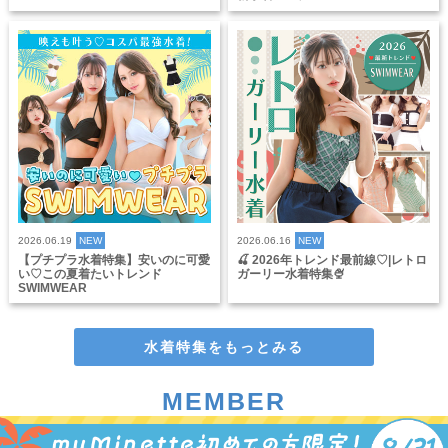
2026.06.19
NEW
2026.06.16
NEW
【プチプラ水着特集】安いのに可愛
🍒 2026年トレンド最前線♡|レトロ
い♡この夏着たいトレンド
ガーリー水着特集🍨
SWIMWEAR
水着特集をもっとみる
MEMBER