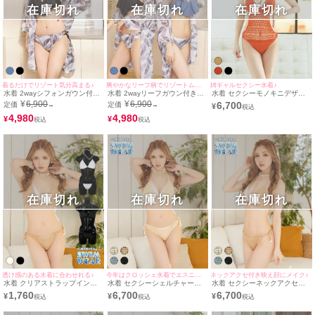
在庫切れ
在庫切れ
在庫切れ
着るだけでリゾート気分高まる♪
爽やかなリーフ柄でリゾートムード満点♪
姉ギャルセクシー水着♪
水着 2wayシフォンガウン付き
水着 2wayリーフガウン付きフ
水着 セクシーモノキニデザイ
フリル3点セットリーフ柄ホル
リル3点セットホルターネック
ンクロシェ編みビキニ
¥
6,900
¥
6,900
6,700
定価
定価
→
→
¥
ターネックビキニ
ビキニ
4,980
4,980
¥
¥
在庫切れ
在庫切れ
在庫切れ
透け感のある水着に合わせれる♪
今年はクロッシェ水着でエスニック系女子♪
ネックアクセ付き映え顔にメイク♪
水着 クリアストラップインナ
水着 セクシーシェルチャーム
水着 セクシーネックアクセ付
ービキニ
クロシェ三角ビキニ
きシェルチャームかぎ編みホル
1,760
6,700
6,700
¥
¥
¥
ターネックビキニ3点セット