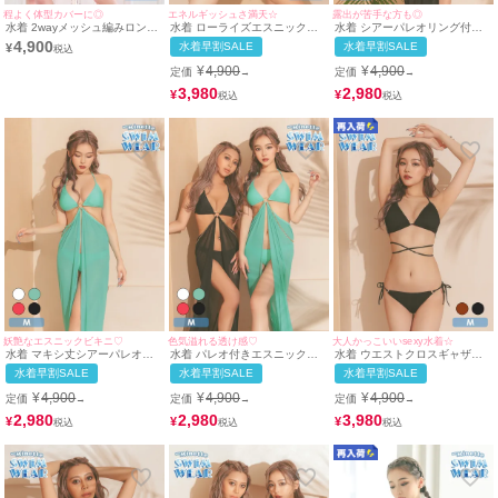
程よく体型カバーに◎
エネルギッシュさ満天☆
露出が苦手な方も◎
水着 2wayメッシュ編みロング
水着 ローライズエスニックビ
水着 シアーパレオリング付き
スリーブ＆ミニパレオ付き体型
ジューホルターネックビキニ
ホルターネックビキニ
4,900
水着早割SALE
水着早割SALE
¥
カバーセットアップホルターネ
ックビキニ
¥
4,900
¥
4,900
定価
定価
→
→
3,980
2,980
¥
¥
妖艶なエスニックビキニ♡
色気溢れる透け感♡
大人かっこいいsexy水着☆
水着 マキシ丈シアーパレオ三
水着 パレオ付きエスニック三
水着 ウエストクロスギャザー
角ホルターネックビキニ
角ホルターネックビキニ
ワンカラー三角ホルターネック
水着早割SALE
水着早割SALE
水着早割SALE
ビキニ
¥
4,900
¥
4,900
¥
4,900
定価
定価
定価
→
→
→
2,980
2,980
3,980
¥
¥
¥