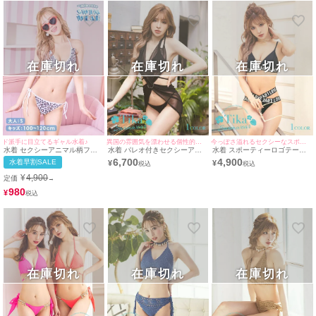
在庫切れ
在庫切れ
在庫切れ
ド派手に目立てるギャル水着♪
異国の雰囲気を漂わせる個性的水着♪
今っぽさ溢れるセクシーなスポーティースタイルに♪
水着 セクシーアニマル柄フリ
水着 パレオ付きセクシーアン
水着 スポーティーロゴテープ
ル三角ホルターネックビキニ
ダーストラップリング三角ホル
デザインセクシー三角ビキニ
6,700
4,900
水着早割SALE
¥
¥
ターネックビキニ
¥
4,900
定価
→
980
¥
在庫切れ
在庫切れ
在庫切れ