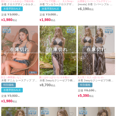
流行りにとらわれない万能水着♪
シンプルで可愛いく、大人Sexy♪
お洒落なリバーシブルデザイン♪
水着 クロスデザインホルター
水着 ワンカラークロスデザイ
[moala] 水着 リバーシブル ペ
ネックビキニ
ンホルターネックビキニ
イズリー ホルターネック ギャ
6,190
水着早割SALE
水着早割SALE
¥
ル 三角 ビキニ (ミント/瀬戸も
もあ着用)
¥
3,900
¥
3,900
定価
定価
→
→
1,980
1,980
¥
¥
在庫切れ
在庫切れ
在庫切れ
目立つ事間違いなし！
夏にはやっぱりパレオ水着が一番でしょ♪
大人気！大人っぽパレオ♪
水着 デニム レースアップ ブラ
水着 2wayセクシーゼブラ柄パ
水着 2wayセクシーゼブラ柄パ
ジリアン ギャル ホルターネッ
レオパンツ付き三角ギャルビキ
レオパンツ付き三角ギャルビキ
8,700
特別価格
特別価格
¥
ク 三角 ビキニ (ブルー/MIYABI
ニ
ニ&パレオ付きリーフビスチェ
着用)
体型カバービキニ
水着早割SALE
¥
6,190
定価
→
5,390
¥
5,900
¥
定価
→
1,980
¥