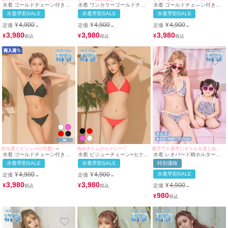
水着 ゴールドチェーン付きシ
水着 ワンカラーゴールドチェ
水着 ゴールドチェ―ン付き三
ンプルセクシー三角ホルターネ
ーンデザイン三角ホルターネッ
角ホルターネックビキニ
水着早割SALE
水着早割SALE
水着早割SALE
ックビキニ
クビキニ
¥
4,900
¥
4,900
¥
4,900
定価
定価
定価
→
→
→
3,980
3,980
3,980
¥
¥
¥
目を惹くビジューが可愛い♦
浅めボトムがセクシー♡
親子でド派手にギャルを楽しめちゃう♪
水着 ゴールドチェーン付きビ
水着 ビジューチェーン×セクシ
水着 レオパード柄ホルターネ
ジューセクシー三角ホルターネ
ーホルターネックビキニ
ックペアフリルビキニ
水着早割SALE
水着早割SALE
特別価格
ックビキニ
¥
4,900
¥
4,900
水着早割SALE
定価
定価
→
→
3,980
3,980
¥
4,900
¥
¥
定価
→
980
¥