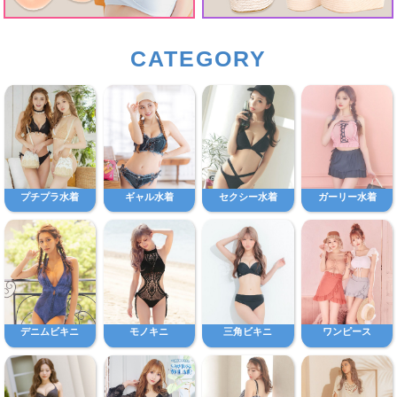
CATEGORY
プチプラ水着
ギャル水着
セクシー水着
ガーリー水着
デニムビキニ
モノキニ
三角ビキニ
ワンピース