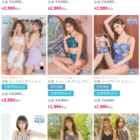
¥
4,900
¥
4,900
¥
4,900
定価
定価
定価
→
→
→
(ラベンダー/上ノ堀結愛着用)
(ホワイト/MIYABI着用)
2,980
2,980
2,980
¥
¥
¥
可愛く体型カバー♪
スポーティーな印象☆
周囲と差をつける☆
水着 エンブロイダリー レース
水着 ストレッチ デニム アメリ
水着 パッチワーク ストレッチ
カットアウト リボン ビスチェ
カンスリーブ ハイウエスト ギ
デニム ギャル モノキニ ウエス
水着早割SALE
特別価格
特別価格
体型カバー フリル ラップスカ
ャル ビキニ (ブルー/MIYABI着
トリボン 体型カバー カットア
ート 韓国風 ガーリー タンキニ
用)
ウト ビキニ (ブルー/MIYABI着
¥
4,900
水着早割SALE
水着早割SALE
定価
→
(ホワイト/MIYABI) (ラベンダ
用)
ー/上ノ堀結愛)
2,980
¥
4,900
¥
4,900
¥
定価
定価
→
→
1,980
1,980
¥
¥