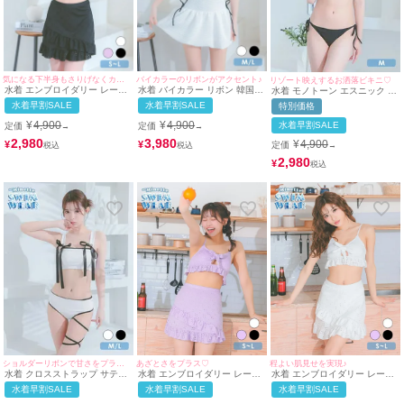
気になる下半身もさりげなくカバー◎
バイカラーのリボンがアクセント♪
リゾート映えするお洒落ビキニ♡
水着 エンブロイダリー レース
水着 バイカラー リボン 韓国風
水着 モノトーン エスニック ニ
カットアウト リボン ビスチェ
体型カバー ガーリー ワンピー
ット ビスチェ ギャル ビキニ
水着早割SALE
水着早割SALE
特別価格
体型カバー フリル ラップスカ
ス ビキニ (ホワイト/聖菜着用)
(アイボリー×ブラック/雨宮由
ート 韓国風 ガーリー タンキニ
乙花着用)
¥
4,900
¥
4,900
水着早割SALE
定価
定価
→
→
(ブラック/雨宮由乙花着用)
2,980
3,980
¥
4,900
¥
¥
定価
→
2,980
¥
ショルダーリボンで甘さをプラス♡
あざとさをプラス♡
程よい肌見せを実現♪
水着 クロスストラップ サテン
水着 エンブロイダリー レース
水着 エンブロイダリー レース
リボンパイピング ビスチェ ギ
カットアウト リボン ビスチェ
カットアウト リボン ビスチェ
水着早割SALE
水着早割SALE
水着早割SALE
ャル ビキニ (ホワイト/聖菜着
体型カバー フリル ラップスカ
体型カバー フリル ラップスカ
用)
ート 韓国風 ガーリー タンキニ
ート 韓国風 ガーリー タンキニ