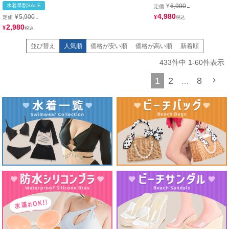
ットンレースデニムガーリータ
水着早割SALE
¥
6,900
定価
→
ンキニ
4,980
¥
5,900
¥
定価
→
2,980
¥
並び替え
人気順
価格が安い順
価格が高い順
新着順
433
件中
1
-
60
件表示
1
2
8
…