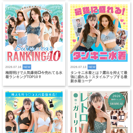
2026.07.16
NEW
2026.07.13
NEW
梅雨明けで人気爆発💥今売れてる水
タンキニ水着とは？露出を抑えて最
着ランキングTOP10👙
強に盛れる！スタイルアップする最
新水着コーデ