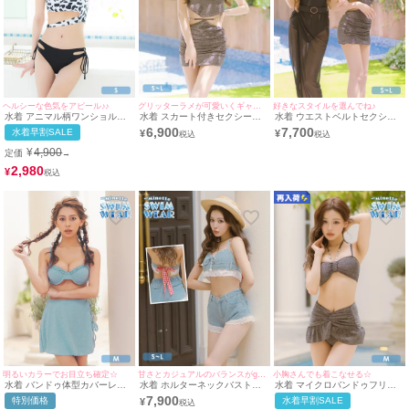
ヘルシーな色気をアピール♪♪
グリッターラメが可愛いくギャル☆
好きなスタイルを選んでね♪
水着 アニマル柄ワンショル風
水着 スカート付きセクシーホ
水着 ウエストベルトセクシー
モノトーンカットアウトビスチ
ルターネックドレープグリッタ
シアースカート付きモノキニビ
6,900
7,700
水着早割SALE
¥
¥
ェギャルビキニ
ーラメビスチェギャルタンキニ
キニ&ホルターネックビスチェ
スカートギャルタンキニ
¥
4,900
定価
→
2,980
¥
明るいカラーでお目立ち確定☆
甘さとカジュアルのバランスがgoodで可愛い☆
小胸さんでも着こなせる☆
水着 バンドゥ体型カバーレー
水着 ホルターネックバストレ
水着 マイクロバンドゥフリル
スアップフレアスカートワッフ
ースアップバックギンガムチェ
ミニスカート風グリッターラメ
7,900
特別価格
水着早割SALE
¥
ルギャルビキニ
ックリボン×ショートパンツコ
ホルターネックギャルビキニ