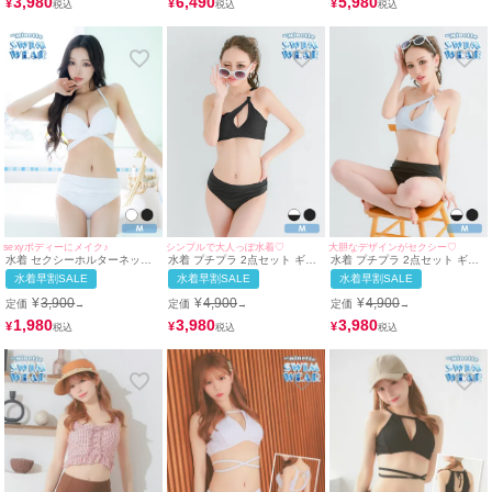
3,980
6,490
5,980
¥
¥
¥
myMinette/マイミネット
myMinette/マイミネット
sexyボディーにメイク♪
シンプルで大人っぽ水着♡
大胆なデザインがセクシー♡
水着 セクシーホルターネック
水着 プチプラ 2点セット ギャ
水着 プチプラ 2点セット ギャ
ワンカラーウエストクロスハイ
ル ワンショルダー バストカッ
ル ワンショルダー バストカッ
水着早割SALE
水着早割SALE
水着早割SALE
ウエストビキニ
ト 谷間 セクシー ワンカラー
ト 谷間 バイカラー 白 黒 ビキ
黒 ブラック ビキニ (みのり着
ニ (みのり着用/Mサイズ対応) |
¥
3,900
¥
4,900
¥
4,900
定価
定価
定価
→
→
→
用/Mサイズ対応) | myMinette/
myMinette/マイミネット
マイミネット
1,980
3,980
3,980
¥
¥
¥