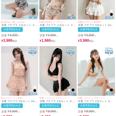
自分好みに着こなせる♡
日焼け対策もバッチリ♡
清楚なデザイン#9825;
水着 プチプラ ４点セット ２
水着 プチプラ ４点セット ２
水着 プチプラ 3点セット 2way
way セット 紐ビキニ カジュア
way セット 紐ビキニ カジュア
セット 体型カバー ハイウエス
水着早割SALE
水着早割SALE
水着早割SALE
ル 脚カバー クール 袖あり ス
ル 脚カバー クール 袖あり ス
ト フリル タンクトップ 脚カバ
カートタイプ 洋服みたいな 黒
カートタイプ 洋服みたいな マ
ー シンプル ボトム リボン ス
¥
4,900
¥
4,900
¥
5,900
定価
定価
定価
→
→
→
ブラック ビキニ (みのり着用/M
ーブル ベージュ ビキニ (Mサイ
カートタイプ ガーリー 総レー
サイズ対応) | myMinette/マイ
ズ対応) | myMinette/マイミネ
ス 白 ホワイト ビキニ (M~XL
3,980
1,980
3,980
¥
¥
¥
ミネット
ット
サイズ対応) | myMinette/マイ
ミネット
甘かわガーリー水着♡
可愛いスカートデザイン♡
可愛いスカートデザイン♡
水着 プチプラ 3点セット 2way
水着 プチプラ 2点セット ホル
水着 プチプラ 2点セット ホル
セット 体型カバー ハイウエス
ターネック 体型カバー ハイウ
ターネック 体型カバー ハイウ
水着早割SALE
水着早割SALE
水着早割SALE
ト フリル タンクトップ 脚カバ
エスト フリル 脚カバー シンプ
エスト フリル 脚カバー シンプ
ー シンプル ボトム リボン ス
ル リボン スカートタイプ 黒
ル リボン スカートタイプ 白
¥
5,900
¥
8,900
¥
8,900
定価
定価
定価
→
→
→
カートタイプ ガーリー ピンク
ブラック ビキニ (M~Lサイズ対
ホワイト ビキニ (ちぴたん着
ビキニ (M~XLサイズ対応) |
応) | myMinette/マイミネット
用/M~Lサイズ対応) |