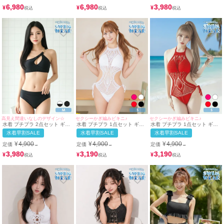
Lサイズ対応) | myMinette/マイ
| myMinette/マイミネット
6,980
6,980
3,980
¥
¥
¥
ミネット
高見え間違いなしのデザイン☆
セクシーかぎ編みビキニ♪
セクシーかぎ編みビキニ♪
水着 プチプラ 2点セット ギャ
水着 プチプラ 1点セット ギャ
水着 プチプラ 1点セット ギャ
ル セット カジュアル ワンショ
ル ホルターネック オールイン
ル ホルターネック オールイン
水着早割SALE
水着早割SALE
水着早割SALE
ルダー 黒 ビキニ (Mサイズ着
ワン 編み上げ メッシュ かぎ編
ワン 編み上げ メッシュ セクシ
用) | myMinette/マイミネット
み 白 ビキニ (Sサイズ対応) |
ー 赤 ビキニ (Sサイズ対応) |
¥
4,900
¥
4,900
¥
4,900
定価
定価
定価
→
→
→
myMinette/マイミネット
myMinette/マイミネット
3,980
3,190
3,190
¥
¥
¥