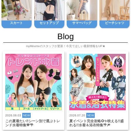
スカート
セットアップ
サマーバッグ
ビーチシャツ
Blog
myMinetteのスタッフが更新！今見てほしい最新情報をUP★
2026.08.03
NEW
2026.07.20
NEW
この夏着たい‼️シーン別で選ぶトレ
夏イベント完全攻略🌻✨映える!!盛
ンド水着特集💙🌴
れる!!水着＆浴衣特集🌴🎆