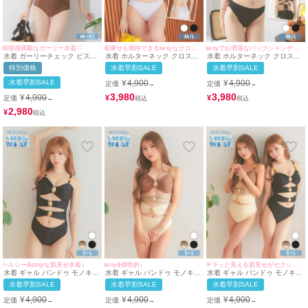
韓国感満載なガーリー水着♡
着痩せも期待できるsexyなクロスデザイン♪
sexyでお洒落なバックシャンデザイン♪
水着 ガーリーチェック ビスチ
水着 ホルターネック クロスデ
水着 ホルターネック クロスデ
ェ レースアップ フリル 体型カ
ザイン Vカット アメリカンス
ザイン アメリカンスリーブ ワ
特別価格
水着早割SALE
水着早割SALE
バー 韓国風 ハイウエスト ビキ
リーブ ワンカラー ギャル ビキ
ンカラー ギャル ビキニ (ブラ
ニ (ピンク×ブラウン/若林萌々
ニ (ホワイト/若林萌々着用)
ック/若林萌々着用))
水着早割SALE
¥
4,900
¥
4,900
定価
定価
→
→
着用)
3,980
3,980
¥
4,900
¥
¥
定価
→
2,980
¥
ヘルシー&sexyな肌見せ水着♪
sexy&個性的♪
チラッと見える肌見せがセクシー♡
水着 ギャル バンドゥ モノキニ
水着 ギャル バンドゥ モノキニ
水着 ギャル バンドゥ モノキニ
シャーリング カットアウト ビ
シャーリング カットアウト ビ
シャーリング カットアウト ビ
水着早割SALE
水着早割SALE
水着早割SALE
キニ (ブラック/若林萌々着用)
キニ (ブラウン×ベージュ/早河
キニ (ブラウン×ベージュ/早河
ルカ着用 ブラック/若林萌々着
ルカ着用 ブラック/若林萌々着
¥
4,900
¥
4,900
¥
4,900
定価
定価
定価
→
→
→
用)
用)