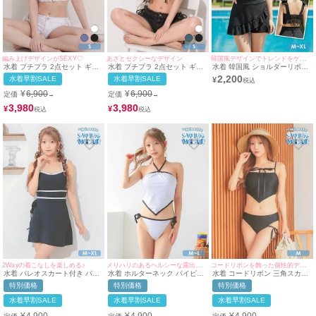
編み上げデザインがSEXY♡
あざとセクシーなデザイン
韓国風デザインでトレンドをゲット♪
水着 プチプラ 2点セット ギャ
水着 プチプラ 2点セット ギャ
水着 韓国風 ショルダーリボン
ル セット リボン カジュアル
ル セット リボン 編み上げ デ
ビスチェ ハイウエスト フリル
2,200
水着早割SALE
水着早割SALE
¥
編み上げ デニム ローライズ 白
ニム 黒 ブラック ビキニ (Sサ
フレアスカート タンキニ 体型
ビキニ (Sサイズ対応) |
イズ対応) | myMinette/マイミ
カバー
¥
6,900
¥
6,900
定価
定価
→
→
myMinette/マイミネット
ネット
3,980
3,980
¥
¥
2Wayの着こなしを楽しめる♪
メリハリのあるヘルシーな露出を叶える♪
コードリボンを飾った個性的ディティール♡
水着 パレオスカート付き パイ
水着 ホルターネック パイピン
水着 コードリボン 三角スカー
ピング ガーリー 2way モノキ
グ 三角スカーフ ビスチェ 体型
フ ビスチェ 体型カバー ワンカ
特別価格
特別価格
特別価格
ニ ビキニ (ブラック/早河ルカ
カバー 韓国風 ギャル タンキニ
ラー 韓国風 ギャル タンキニ
着用)
(ホワイト/早河ルカ)
(ブラック/早河ルカ)
水着早割SALE
水着早割SALE
水着早割SALE