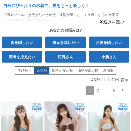
自分にぴったりの水着で、夏をもっと楽しく！
「海やプールには行きたいけれど、体型が気になって水着になるのが不安…」
そんなお悩みはありませんか？
最近の水着は、気になる部分をおしゃれに隠しながら、スタイルを良く見せて
あなたのお悩みは?
くれるデザインが豊富に揃っています！
気になるパーツを賢くカバー！
腕を隠したい
胸元を隠したい
お腹を隠したい
二の腕をカバー
する袖付きデザインや、
お腹周りをすっきり
見せるハイウエス
ト、
小胸さん
・
巨乳さん
それぞれのお悩みに応じたカップの形など、選び方ひ
露出を控えたい
巨乳さん
小胸さん
とつで印象はガラリと変わります。
露出を控えたい
方も、トレンド感のある一着なら周りの視線を気にせず思いっ
並び替え
人気順
価格が安い順
価格が高い順
新着順
きり夏を楽しめるはず♪
myMinetteでは、一人ひとりのお悩みに寄り添った「勝負水着」をバリエーシ
433
件中
1
-
60
件表示
ョン豊かに取り揃えています。
あなたにぴったりのカテゴリーから、お気に入りの一着を見つけて、自信に満
1
2
8
…
ちた最高の夏を過ごしましょう♥