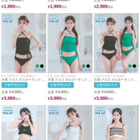
¥
4,900
¥
4,900
¥
4,900
定価
定価
定価
→
→
→
1,980
1,980
2,980
¥
¥
¥
クロスデザインでお洒落に♪
大人っぽく着こなせる♪
ヘルシーボディーを演出♪
水着 クロス ホルターネック ド
水着 クロス ホルターネック ド
水着 クロス ホルターネック ド
ロスト ビスチェ 体型カバー ワ
ロスト ビスチェ 体型カバー ワ
ロスト ビスチェ 体型カバー ワ
水着早割SALE
水着早割SALE
水着早割SALE
ンカラー 韓国風 ギャル タンキ
ンカラー 韓国風 ギャル タンキ
ンカラー 韓国風 ギャル タンキ
ニ (ブラック/聖菜)
ニ (グリーン/雨宮由乙花)
ニ (グリーン/雨宮由乙花)(ブラ
¥
4,900
¥
4,900
¥
4,900
定価
定価
定価
→
→
→
ック/聖菜着用)
3,980
3,980
3,980
¥
¥
¥