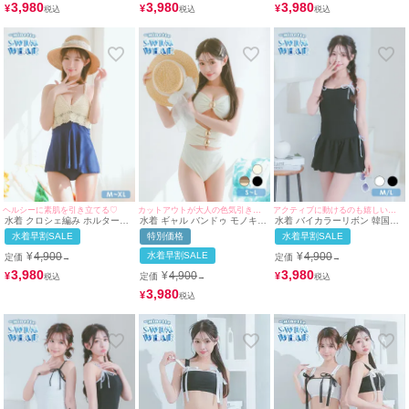
3,980
3,980
3,980
¥
¥
¥
ヘルシーに素肌を引き立てる♡
カットアウトが大人の色気引き出す☆
アクティブに動けるのも嬉しいポイント♪
水着 クロシェ編み ホルターネ
水着 ギャル バンドゥ モノキニ
水着 バイカラーリボン 韓国風
ック 韓国風 体型カバー ガーリ
シャーリング カットアウト ビ
体型カバー ガーリー ワンピー
水着早割SALE
特別価格
水着早割SALE
ー ワンピースビキニ (アイボリ
キニ (アイボリー/雨宮由乙花着
スビキニ (ブラック/雨宮由乙花
ー×ブルー/聖菜着用)
用)
着用)
¥
4,900
水着早割SALE
¥
4,900
定価
定価
→
→
3,980
3,980
¥
4,900
¥
¥
定価
→
3,980
¥