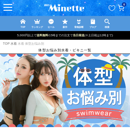
ペー
0
ジト
ップ
へ
TOP
ランキング
セール
新作
骨格診断
ブログ
検索
5,000円以上で
送料無料
/15時までの注文で
当日発送
(※土日祝は12時まで)
TOP
水着
水着 体型お悩み別
体型お悩み別水着・ビキニ一覧