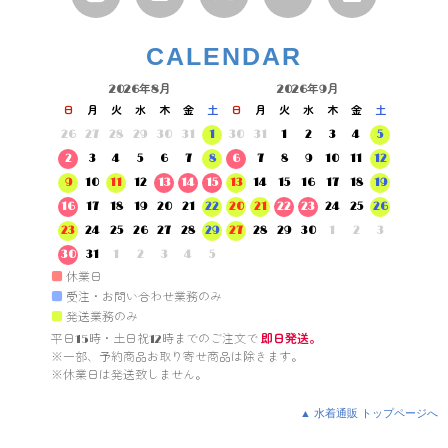
CALENDAR
2026年8月
2026年9月
日
月
火
水
木
金
土
日
月
火
水
木
金
土
26
27
28
29
30
31
1
30
31
1
2
3
4
5
2
3
4
5
6
7
8
6
7
8
9
10
11
12
9
10
11
12
13
14
15
13
14
15
16
17
18
19
16
17
18
19
20
21
22
20
21
22
23
24
25
26
23
24
25
26
27
28
29
27
28
29
30
1
2
3
30
31
1
2
3
4
5
■
休業日
■
受注・お問い合わせ業務のみ
■
発送業務のみ
平日15時・土日祝12時までのご注文で 
即日発送。
※一部、予約商品お取り寄せ商品は除きます。

※休業日は発送致しません。

▲ 水着通販 トップページへ