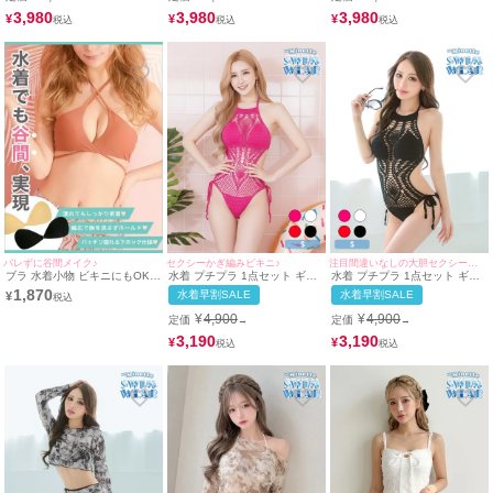
ブラック ビキニ (みのり着
(みのり・ちぴたん着用/M~Lサ
myMinette/マイミネット
用/M~Lサイズ対応) |
イズ対応) | myMinette/マイミ
3,980
3,980
3,980
¥
¥
¥
myMinette/マイミネット
ネット
バレずに谷間メイク♪
セクシーかぎ編みビキニ♪
注目間違いなしの大胆セクシービキニ♪
ブラ 水着小物 ビキニにもOK♪
水着 プチプラ 1点セット ギャ
水着 プチプラ 1点セット ギャ
ボリュームアップエアーヌード
ル ホルターネック オールイン
ル ホルターネック オールイン
1,870
水着早割SALE
水着早割SALE
¥
ブラ
ワン 編み上げ メッシュ ピンク
ワン 編み上げ メッシュ かぎ編
ビキニ (Sサイズ対応) |
み くびれ 黒 ビキニ (みのり着
¥
4,900
¥
4,900
定価
定価
→
→
myMinette/マイミネット
用/Sサイズ対応) | myMinette/
マイミネット
3,190
3,190
¥
¥