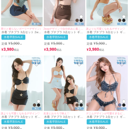
周りと被らないガーリーデザイン♪
2wayデザインで自分好みに着こなせる♡
誰よりも可愛くなれるデザイン♡
水着 プチプラ 3点セット 2way
水着 プチプラ 3点セット ギャ
水着 プチプラ 3点セット ギャ
セット 体型カバー ハイウエス
ル 2way セット ハイウエスト
ル 2way セット 体型カバー ハ
水着早割SALE
水着早割SALE
水着早割SALE
ト チェック柄 カジュアル ギン
ヘルシー 脚カバー スカートタ
イウエスト カジュアル 脚カバ
ガムチェック リボン タンキニ
イプ ヒトデ 体型カバー 茶色
ー スカートタイプ ヒトデ 体型
¥
5,900
¥
5,900
¥
5,900
定価
定価
定価
→
→
→
スカートタイプ 洋服みたいな
ブラウン ビキニ (M~Lサイズ対
カバー 白 ホワイト ビキニ (ち
緑 グリーン ネイビー (ちぴた
応) | myMinette/マイミネット
ぴたん着用/M~Lサイズ対応) |
3,980
3,980
3,980
¥
¥
¥
ん着用/M~XLサイズ対応) |
myMinette/マイミネット
myMinette/マイミネット
誰よりも可愛くなれるデザイン♡
友達とおそろで映え♡
デニムデザインが可愛すぎるビキニ
水着 プチプラ 3点セット ギャ
水着 プチプラ 3点セット ギャ
水着 プチプラ 2点セット ギャ
ル 2way セット 体型カバー ハ
ル 2way セット 体型カバー ハ
ル セット リボン 編み上げ デ
水着早割SALE
水着早割SALE
水着早割SALE
イウエスト カジュアル 脚カバ
イウエスト カジュアル 脚カバ
ニム ローライズ 青 ブルベ ビ
ー スカートタイプ ヒトデ 黒
ー スカートタイプ ペア ビキニ
キニ (Sサイズ対応) |
¥
5,900
¥
5,900
¥
6,900
定価
定価
定価
→
→
→