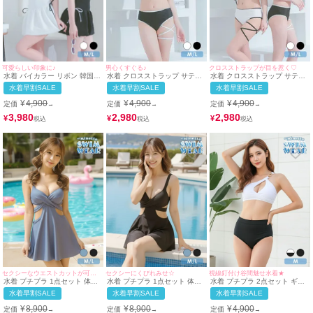
可愛らしい印象に♪
男心くすぐる♪
クロスストラップが目を惹く♡
水着 バイカラー リボン 韓国風
水着 クロスストラップ サテン
水着 クロスストラップ サテン
体型カバー ガーリー ワンピー
リボンパイピング ビスチェ ギ
リボンパイピング ビスチェ ギ
水着早割SALE
水着早割SALE
水着早割SALE
ス ビキニ (ホワイト/聖菜着用)
ャル ビキニ (ブラック/雨宮由
ャル ビキニ (ホワイト/聖菜着
(ブラック/雨宮由乙花着用)
乙花着用)
用)(ブラック/雨宮由乙花着用)
¥
4,900
¥
4,900
¥
4,900
定価
定価
定価
→
→
→
3,980
2,980
2,980
¥
¥
¥
セクシーなウエストカットが可愛い水着♡
セクシーにくびれみせ☆
視線釘付け谷間魅せ水着★
水着 プチプラ 1点セット 体型
水着 プチプラ 1点セット 体型
水着 プチプラ 2点セット ギャ
カバー ワンピース フリル 背中
カバー ワンピース フリル 背中
ル セット カジュアル ワンショ
水着早割SALE
水着早割SALE
水着早割SALE
カバー シンプル オールインワ
カバー シンプル オールインワ
ルダー バックル付き 白 ビキニ
ン くびれ セクシー ワンカラー
ン くびれ ワンカラー 黒 ブラ
(Mサイズ着用) | myMinette/マ
¥
8,900
¥
8,900
¥
4,900
定価
定価
定価
→
→
→
青 ダスティブルー ビキニ (M〜
ック ビキニ (M〜Lサイズ対応)
イミネット