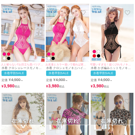
人と被らない!!お目立ち度バツグンな1着♪
お友達とカラー違いで着れば更にお目立ち度UP♪
可愛いすぎる！超くびれモノキニ水着♡
水着 クロシェレースモノキニ
水着 クロシェモノキニハイネ
水着 かぎ編みニットモノキニ
ハイネックビキニ
ックビキニ
ハイネックビキニ
水着早割SALE
水着早割SALE
水着早割SALE
¥
4,900
¥
4,900
¥
4,900
定価
定価
定価
→
→
→
3,980
3,980
3,980
¥
¥
¥
在庫切れ
在庫切れ
在庫切れ