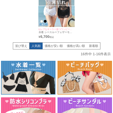
在庫切れ
セレブなオーラー放つワンピース水着♪
水着 シースルーフェザーモノ
キニハイネックビキニ
6,700
¥
並び替え
人気順
価格が安い順
価格が高い順
新着順
16
件中
1
-
16
件表示