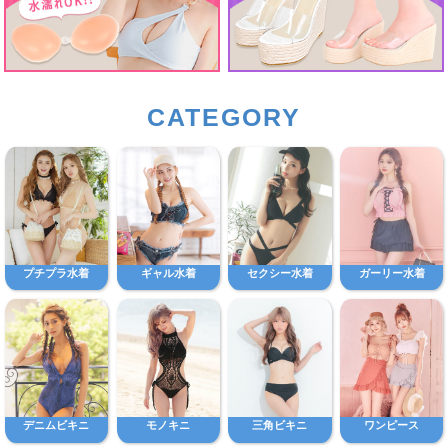
CATEGORY
プチプラ水着
ギャル水着
セクシー水着
ガーリー水着
デニムビキニ
モノキニ
三角ビキニ
ワンピース