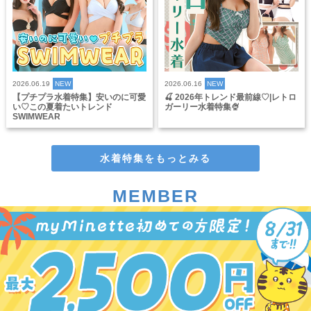
2026.06.19
NEW
2026.06.16
NEW
【プチプラ水着特集】安いのに可愛
🍒 2026年トレンド最前線♡|レトロ
い♡この夏着たいトレンド
ガーリー水着特集🍨
SWIMWEAR
水着特集をもっとみる
MEMBER