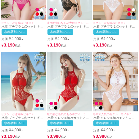
セクシーかぎ編みビキニ♪
注目間違いなしの大胆セクシービキニ♪
セクシーかぎ編みビキニ♪
水着 プチプラ 1点セット ギャ
水着 プチプラ 1点セット ギャ
水着 プチプラ 1点セット ギャ
ル ホルターネック オールイン
ル ホルターネック オールイン
ル ホルターネック オールイン
水着早割SALE
水着早割SALE
水着早割SALE
ワン 編み上げ メッシュ ピンク
ワン 編み上げ メッシュ かぎ編
ワン 編み上げ メッシュ かぎ編
ビキニ (Sサイズ対応) |
み くびれ 黒 ビキニ (みのり着
み 白 ビキニ (Sサイズ対応) |
¥
4,900
¥
4,900
¥
4,900
定価
定価
定価
→
→
→
myMinette/マイミネット
用/Sサイズ対応) | myMinette/
myMinette/マイミネット
マイミネット
3,190
3,190
3,190
¥
¥
¥
セクシーかぎ編みビキニ♪
魅力的な色気のあるボディーラインに♪
毎年大人気のセクシーモノキニ水着♪
水着 プチプラ 1点セット ギャ
水着 クロシェ編みカットアウ
水着 クロシェ編みモノキニハ
ル ホルターネック オールイン
トモノキニホルターネックビキ
イネックホルターネックビキニ
水着早割SALE
水着早割SALE
水着早割SALE
ワン 編み上げ メッシュ セクシ
ニ
ー 赤 ビキニ (Sサイズ対応) |
¥
4,900
¥
4,900
¥
4,900
定価
定価
定価
→
→
→
myMinette/マイミネット
3,190
3,980
3,980
¥
¥
¥