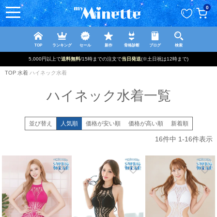
ペー
0
ジト
ップ
へ
TOP
ランキング
セール
新作
骨格診断
ブログ
検索
5,000円以上で
送料無料
/15時までの注文で
当日発送
(※土日祝は12時まで)
TOP
水着
ハイネック水着
ハイネック水着一覧
並び替え
人気順
価格が安い順
価格が高い順
新着順
16
件中
1
-
16
件表示