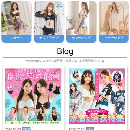
スカート
セットアップ
サマーバッグ
ビーチシャツ
Blog
myMinetteのスタッフが更新！今見てほしい最新情報をUP★
2026.08.03
NEW
2026.07.20
NEW