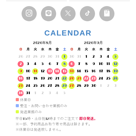
CALENDAR
2026年8月
2026年9月
日
月
火
水
木
金
土
日
月
火
水
木
金
土
26
27
28
29
30
31
1
30
31
1
2
3
4
5
2
3
4
5
6
7
8
6
7
8
9
10
11
12
9
10
11
12
13
14
15
13
14
15
16
17
18
19
16
17
18
19
20
21
22
20
21
22
23
24
25
26
23
24
25
26
27
28
29
27
28
29
30
1
2
3
30
31
1
2
3
4
5
■
休業日
■
受注・お問い合わせ業務のみ
■
発送業務のみ
平日15時・土日祝12時までのご注文で 
即日発送。
※一部、予約商品お取り寄せ商品は除きます。

※休業日は発送致しません。
