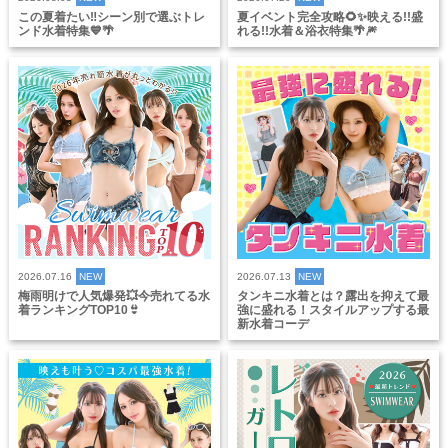
この夏着たい‼️シーン別で選ぶトレ
夏イベント完全攻略🌻✨映える!!盛
ンド水着特集💙🌴
れる!!水着＆浴衣特集🌴🎆
2026.07.16
NEW
2026.07.13
NEW
梅雨明けで人気爆発💥今売れてる水
タンキニ水着とは？露出を抑えて最
着ランキングTOP10👙
強に盛れる！スタイルアップする最
新水着コーデ