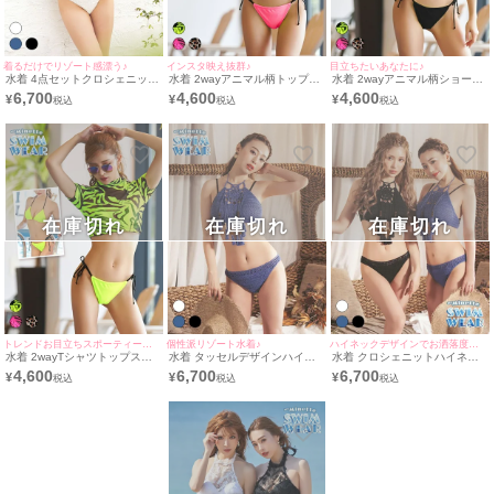
着るだけでリゾート感漂う♪
インスタ映え抜群♪
目立ちたいあなたに♪
水着 4点セットクロシェニット
水着 2wayアニマル柄トップス
水着 2wayアニマル柄ショート
編みハイネックビキニ
×ワンカラー三角ハイネックビ
丈トップス付きハイネックビキ
6,700
4,600
4,600
¥
¥
¥
キニ
ニ
在庫切れ
在庫切れ
在庫切れ
トレンドお目立ちスポーティースタイル♪
個性派リゾート水着♪
ハイネックデザインでお洒落度UP♪
水着 2wayTシャツトップスア
水着 タッセルデザインハイネ
水着 クロシェニットハイネッ
ニマル柄ハイネックビキニ
ックビキニ
クビキニ
4,600
6,700
6,700
¥
¥
¥