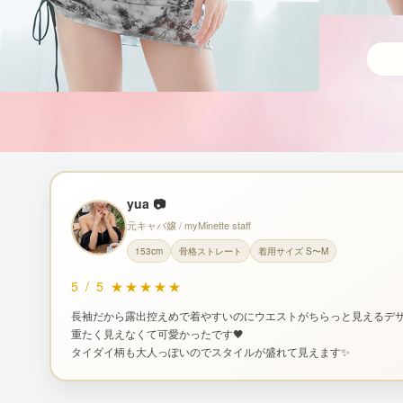
yua 📷
元キャバ嬢 / myMinette staff
153cm
骨格ストレート
着用サイズ S〜M
5
/
5
★★★★★
長袖だから露出控えめで着やすいのにウエストがちらっと見えるデ
重たく見えなくて可愛かったです🖤
タイダイ柄も大人っぽいのでスタイルが盛れて見えます✨