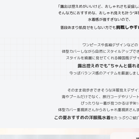
「露出は控えめがいいけど、おしゃれさも妥協し
そんな方におすすめな、おしゃれ見えも叶う“洋服風
水着感が強すぎないので、
挑戦しやす
普段あまり肌見せをしない方でも
ワンピースや長袖デザインなどの
体型カバーしながら自然にスタイルアップで
スタイルを綺麗に見せてくれる韓国風デザ
露出控えめでも“ちゃんと盛れる
今っぽバランス感のアイテムを厳選しました
そのまま街歩きできそうな洋服見えデザイ
海やプールだけでなく、旅行コーデやリゾー
ぴったりな一着が見つかるはず🌺
体型カバー重視派さんからおしゃれ重視派さん
この夏おすすめの洋服風水着
をたっぷりご紹介