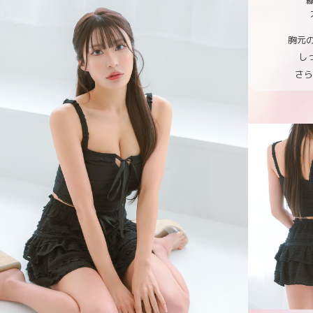
胸元
し
さ