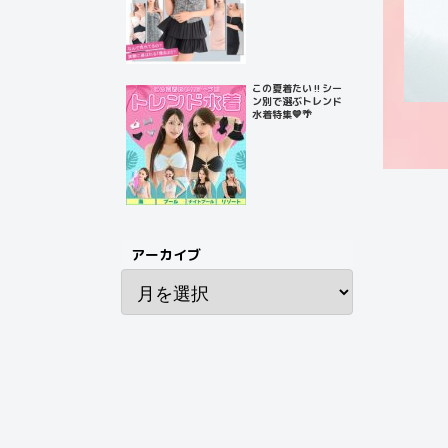
この夏着たい‼️シー
ン別で選ぶトレンド
水着特集💙🌴
アーカイブ