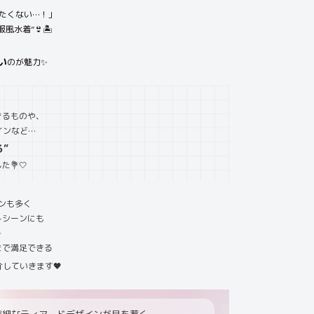
たくない…！」
水着”👙🏝️
い
のが魅力✨
きるものや、
インなど…
”
💐🤍
ンも多く
トシーンにも
✨
まで満足できる
していきます🖤