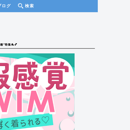
ブログ
検索
”特集🐬💕