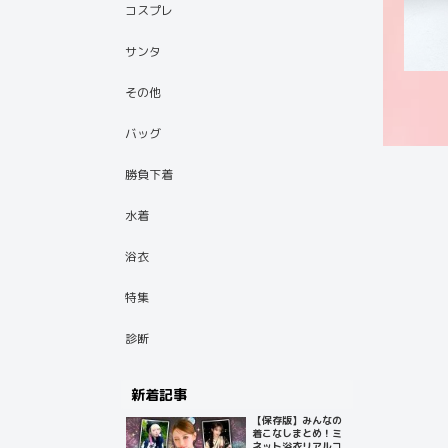
コスプレ
サンタ
その他
バッグ
勝負下着
水着
浴衣
特集
診断
新着記事
【保存版】みんなの
着こなしまとめ！ミ
ネット浴衣リアルコ