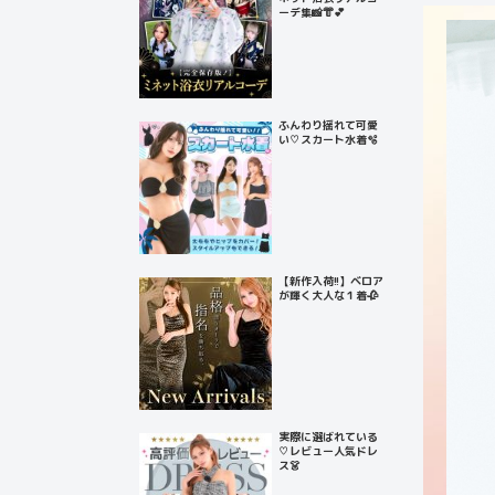
ーデ集📸👘💕
ふんわり揺れて可愛
い♡スカート水着🫧
【新作入荷!!】ベロア
が輝く大人な１着🥀
実際に選ばれている
♡レビュー人気ドレ
ス👗