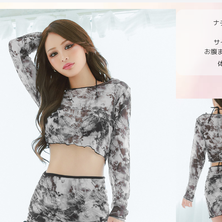
ナ
サ
お腹