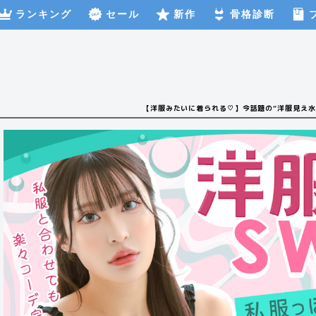
ランキング
セール
新作
骨格診断
【洋服みたいに着られる♡】今話題の“洋服見え水着