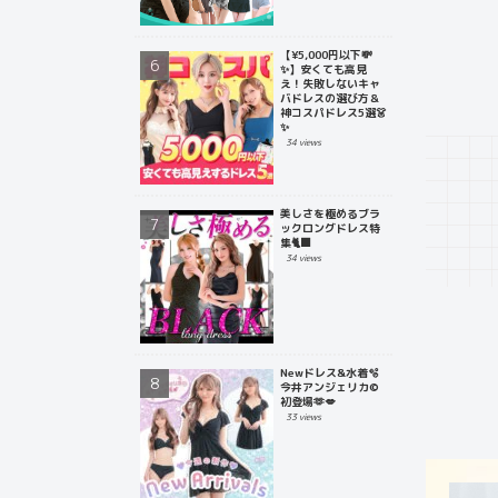
【¥5,000円以下💸
✨】安くても高見
え！失敗しないキャ
バドレスの選び方＆
神コスパドレス5選👗
✨
34 views
美しさを極めるブラ
ックロングドレス特
集🐈‍⬛
34 views
Newドレス&水着🫧
今井アンジェリカ©
初登場🫶💋
33 views