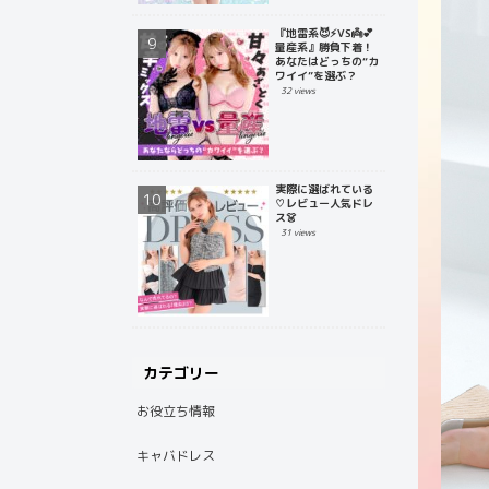
『地雷系😈⚡️VS👼💕
量産系』勝負下着！
あなたはどっちの“カ
ワイイ”を選ぶ？
32 views
実際に選ばれている
♡レビュー人気ドレ
ス👗
31 views
カテゴリー
お役立ち情報
キャバドレス