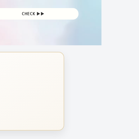
CHECK ▶︎▶︎