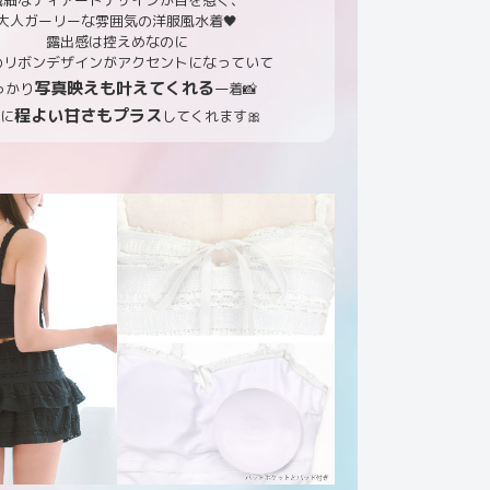
繊細なティアードデザインが目を惹く、
大人ガーリーな雰囲気の洋服風水着🖤
露出感は控えめなのに
のリボンデザインがアクセントになっていて
写真映えも叶えてくれる
っかり
一着📸
程よい甘さもプラス
らに
してくれます🎀