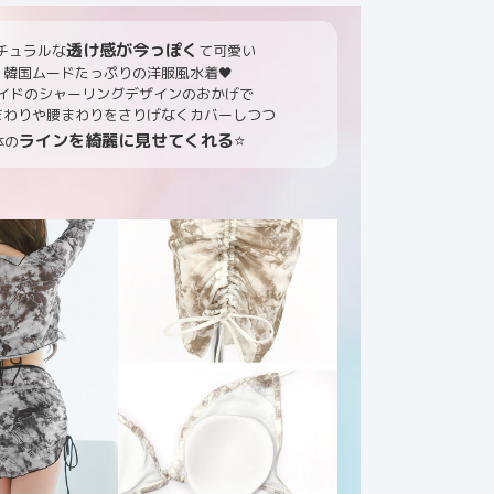
透け感が今っぽく
チュラルな
て可愛い
韓国ムードたっぷりの洋服風水着🖤
イドのシャーリングデザインのおかげで
まわりや腰まわりをさりげなくカバーしつつ
ラインを綺麗に見せてくれる
⭐️
体の