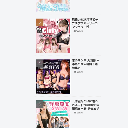
現役JKにおすすめ❤️
プチプラガーリーラ
ンジェリー😼
40 views
恋のマンネリ打破!!👊
本気の大人勝負下着
特集✨
35 views
【洋服みたいに着ら
れる♡】今話題の“洋
服見え水着”特集🐬💕
35 views