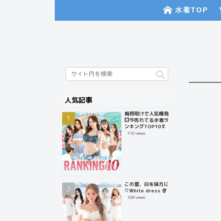
水着TOP
人気記事
梅雨明けで人気爆発
💥今売れてる水着ラ
ンキングTOP10👙
110 views
この夏、白を味方に
♡White dress 🍨
108 views