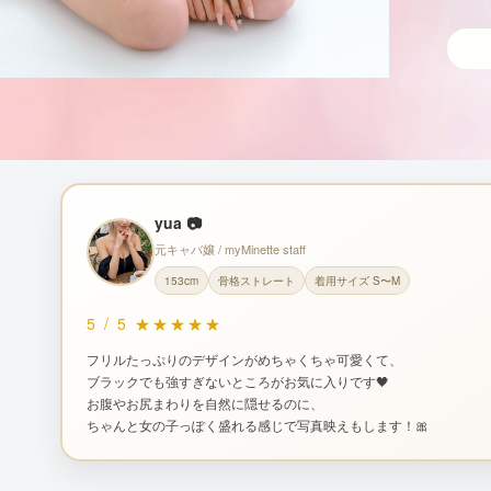
yua 📷
元キャバ嬢 / myMinette staff
153cm
骨格ストレート
着用サイズ S〜M
5
/
5
★★★★★
フリルたっぷりのデザインがめちゃくちゃ可愛くて、
ブラックでも強すぎないところがお気に入りです🖤
お腹やお尻まわりを自然に隠せるのに、
ちゃんと女の子っぽく盛れる感じで写真映えもします！🎀