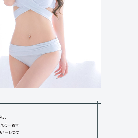
がら、
える一着🫧
カバーしつつ