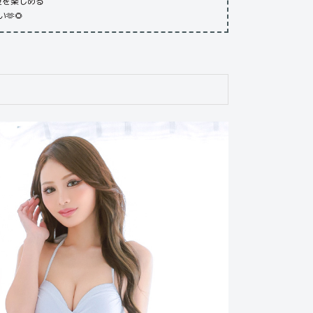
夏を楽しめる
🫶🌻