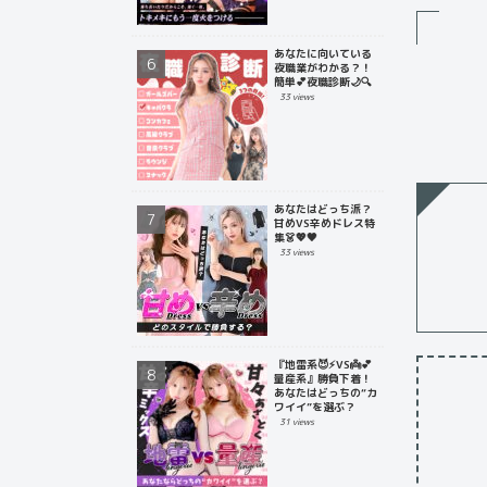
あなたに向いている
夜職業がわかる？！
簡単💕夜職診断🌙🔍
33 views
あなたはどっち派？
甘めVS辛めドレス特
集👗💖🖤
33 views
『地雷系😈⚡️VS👼💕
量産系』勝負下着！
あなたはどっちの“カ
ワイイ”を選ぶ？
31 views