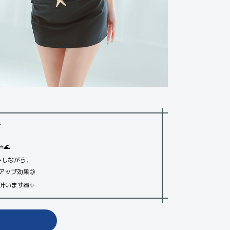
た
🌊
ー
しながら、
アップ効果◎
叶います📸✨