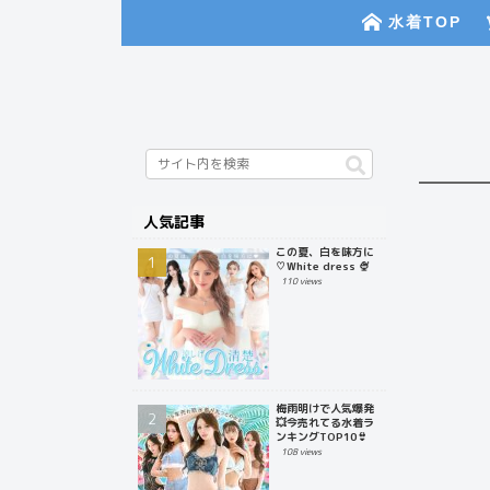
水着TOP
人気記事
この夏、白を味方に
♡White dress 🍨
110 views
梅雨明けで人気爆発
💥今売れてる水着ラ
ンキングTOP10👙
108 views