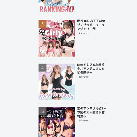
現役JKにおすすめ❤️
プチプラガーリーラ
ンジェリー😼
45 views
Newドレス&水着🫧
今井アンジェリカ©
初登場🫶💋
36 views
恋のマンネリ打破!!👊
本気の大人勝負下着
特集✨
34 views