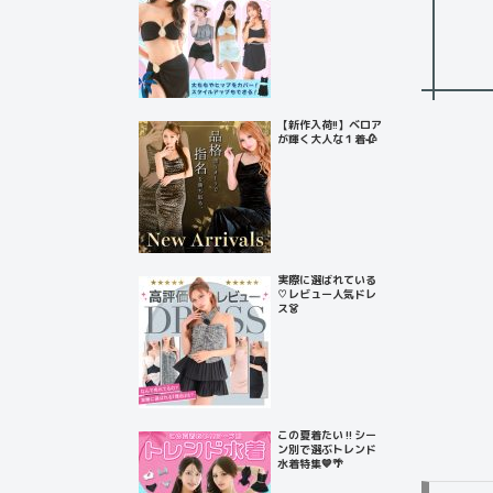
【新作入荷!!】ベロア
が輝く大人な１着🥀
実際に選ばれている
♡レビュー人気ドレ
ス👗
この夏着たい‼️シー
ン別で選ぶトレンド
水着特集💙🌴