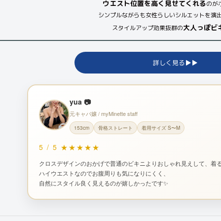
ウエスト位置を高く見せてくれる
のが
シンプルながらも女性らしいシルエットを演
大人っぽビ
スタイルアップ効果抜群の
詳しく見る▶︎▶︎
yua 📷
元キャバ嬢 / myMinette staff
153cm
骨格ストレート
着用サイズ S〜M
5
/
5
★★★★★
クロスデザインのおかげで普通のビキニよりおしゃれ見えして、着る
ハイウエストなのでお腹周りも気になりにくく、
自然にスタイル良く見えるのが嬉しかったです✨