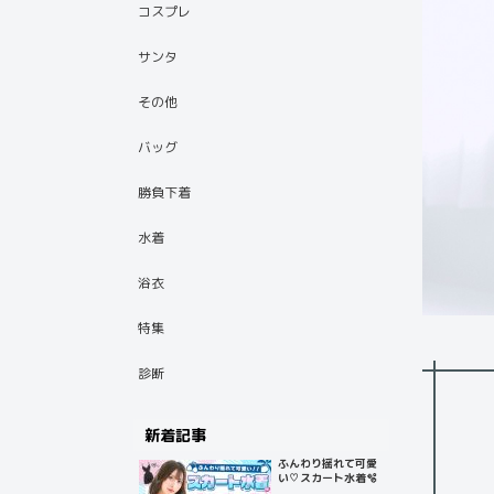
コスプレ
サンタ
その他
バッグ
勝負下着
水着
浴衣
特集
診断
新着記事
ふんわり揺れて可愛
い♡スカート水着🫧