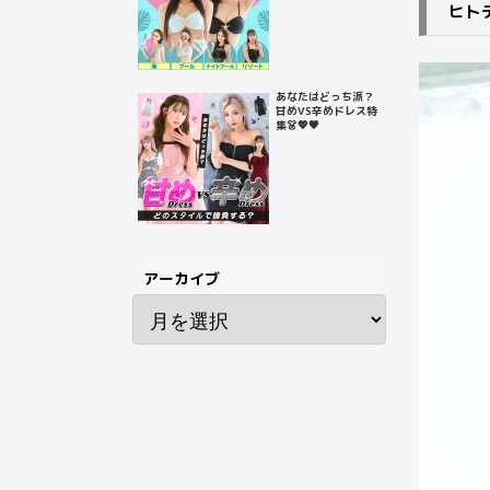
ヒト
あなたはどっち派？
甘めVS辛めドレス特
集👗💖🖤
アーカイブ