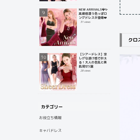
NEW ARRIVALS💎✨
高級感漂う色っぽロ
ングドレスが登場❤️
31 views
クロ
【シアードレス】涼
しげな透け感で叶え
る！大人の色気と美
肌見せ5選
28 views
カテゴリー
お役立ち情報
キャバドレス