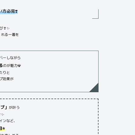
い方必見
❣️
👙✨
くれる一着を
バーしながら
る
のが魅力💎
たりと
プ効果が
ップ」
が叶う
✨
インなど、
⭐️