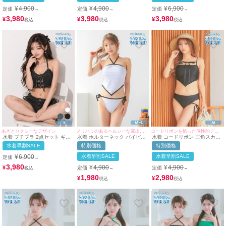
(Mサイズ着用) | myMinette/マ
用) | myMinette/マイミネット
ビキニ (Sサイズ対応) |
¥
4,900
¥
4,900
¥
6,900
定価
定価
定価
→
→
→
イミネット
myMinette/マイミネット
3,980
3,980
3,980
¥
¥
¥
あざとセクシーなデザイン
メリハリのあるヘルシーな露出を叶える♪
コードリボンを飾った個性的ディティール♡
水着 プチプラ 2点セット ギャ
水着 ホルターネック パイピン
水着 コードリボン 三角スカー
ル セット リボン 編み上げ デ
グ 三角スカーフ ビスチェ 体型
フ ビスチェ 体型カバー ワンカ
水着早割SALE
特別価格
特別価格
ニム 黒 ブラック ビキニ (Sサ
カバー 韓国風 ギャル タンキニ
ラー 韓国風 ギャル タンキニ
イズ対応) | myMinette/マイミ
(ホワイト/早河ルカ)
(ブラック/早河ルカ)
¥
6,900
水着早割SALE
水着早割SALE
定価
→
ネット
3,980
¥
4,900
¥
4,900
¥
定価
定価
→
→
1,980
2,980
¥
¥