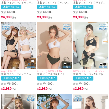
水着 マイクロバンドゥフリル
水着 デニムハイレグパンツ紐
水着 デニムハイレグサイドリ
ミニスカート風グリッターラメ
リボンバンドゥホルターネック
ボンパンツバンドゥホルターネ
水着早割SALE
水着早割SALE
水着早割SALE
ホルターネックギャルビキニ
ビキニ
ックビキニ
¥
6,900
¥
6,900
¥
6,900
定価
定価
定価
→
→
→
4,980
3,980
3,980
¥
¥
¥
sexyに派手に♡
セクシーな谷間魅せ水着♥
谷間魅せでセクシーに♪トレンド感満載で可愛い♪
水着 フロントリボンデニムレ
水着 バックル付きモノトーン
水着 ゴールドバックル付きバ
ースアップバンドゥホルターネ
ワンショルダークロスバンドゥ
ストカットワンショルダービキ
水着早割SALE
水着早割SALE
水着早割SALE
ックビキニ
ビキニ
ニ
¥
6,900
¥
4,900
¥
4,900
定価
定価
定価
→
→
→
3,980
3,980
3,980
¥
¥
¥