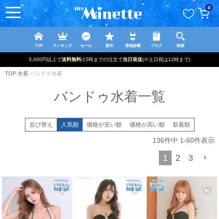
ペー
0
ジト
ップ
へ
TOP
ランキング
セール
新作
骨格診断
ブログ
検索
5,000円以上で
送料無料
/15時までの注文で
当日発送
(※土日祝は12時まで)
TOP
水着
バンドゥ水着
バンドゥ水着一覧
並び替え
人気順
価格が安い順
価格が高い順
新着順
136
件中
1
-
60
件表示
1
2
3