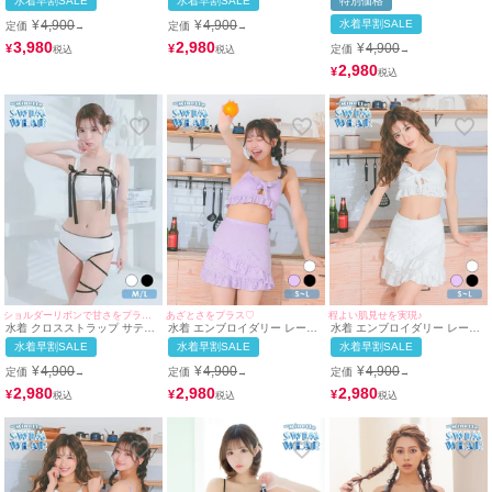
水着早割SALE
水着早割SALE
特別価格
ン ギャル ビキニ (ベージュ×ブ
体型カバー フリル ラップスカ
(アイボリー×ブラック/雨宮由
ラック/聖菜着用)
ート 韓国風 ガーリー タンキニ
乙花着用)
¥
4,900
¥
4,900
水着早割SALE
定価
定価
→
→
(ブラック/雨宮由乙花着用)
3,980
2,980
¥
4,900
¥
¥
定価
→
2,980
¥
ショルダーリボンで甘さをプラス♡
あざとさをプラス♡
程よい肌見せを実現♪
水着 クロスストラップ サテン
水着 エンブロイダリー レース
水着 エンブロイダリー レース
リボンパイピング ビスチェ ギ
カットアウト リボン ビスチェ
カットアウト リボン ビスチェ
水着早割SALE
水着早割SALE
水着早割SALE
ャル ビキニ (ホワイト/聖菜着
体型カバー フリル ラップスカ
体型カバー フリル ラップスカ
用)
ート 韓国風 ガーリー タンキニ
ート 韓国風 ガーリー タンキニ
¥
4,900
¥
4,900
¥
4,900
定価
定価
定価
→
→
→
(ラベンダー/上ノ堀結愛着用)
(ホワイト/MIYABI着用)
2,980
2,980
2,980
¥
¥
¥