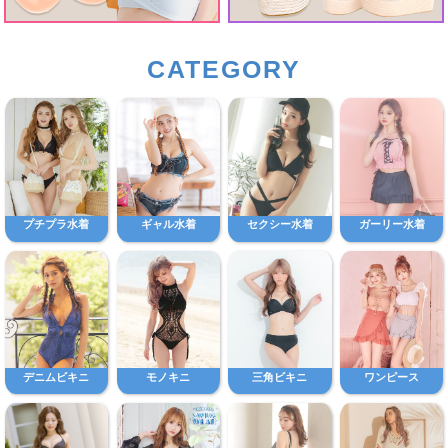
CATEGORY
プチプラ水着
ギャル水着
セクシー水着
ガーリー水着
デニムビキニ
モノキニ
三角ビキニ
ワンピース