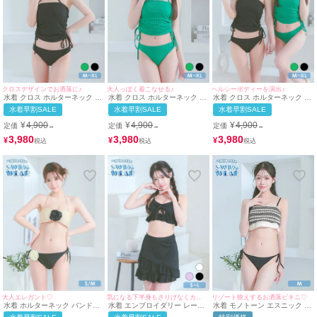
クロスデザインでお洒落に♪
大人っぽく着こなせる♪
ヘルシーボディーを演出♪
水着 クロス ホルターネック ド
水着 クロス ホルターネック ド
水着 クロス ホルターネック ド
ロスト ビスチェ 体型カバー ワ
ロスト ビスチェ 体型カバー ワ
ロスト ビスチェ 体型カバー ワ
水着早割SALE
水着早割SALE
水着早割SALE
ンカラー 韓国風 ギャル タンキ
ンカラー 韓国風 ギャル タンキ
ンカラー 韓国風 ギャル タンキ
ニ (ブラック/聖菜)
ニ (グリーン/雨宮由乙花)
ニ (グリーン/雨宮由乙花)(ブラ
¥
4,900
¥
4,900
¥
4,900
定価
定価
定価
→
→
→
ック/聖菜着用)
3,980
3,980
3,980
¥
¥
¥
大人エレガント♡
気になる下半身もさりげなくカバー◎
リゾート映えするお洒落ビキニ♡
水着 ホルターネック バンドゥ
水着 エンブロイダリー レース
水着 モノトーン エスニック ニ
フラワーコサージュ モノトー
カットアウト リボン ビスチェ
ット ビスチェ ギャル ビキニ