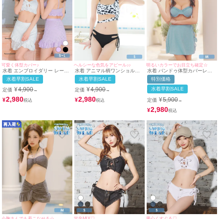
可愛く体型カバー♪
ヘルシーな色気をアピール♪♪
明るいカラーでお目立ち確定☆
水着 エンブロイダリー レース
水着 アニマル柄ワンショル風
水着 バンドゥ体型カバーレー
カットアウト リボン ビスチェ
モノトーンカットアウトビスチ
スアップフレアスカートワッフ
水着早割SALE
水着早割SALE
特別価格
体型カバー フリル ラップスカ
ェギャルビキニ
ルギャルビキニ
ート 韓国風 ガーリー タンキニ
¥
4,900
¥
4,900
水着早割SALE
定価
定価
→
→
(ホワイト/MIYABI) (ラベンダ
ー/上ノ堀結愛)
2,980
2,980
¥
5,900
¥
¥
定価
→
2,980
¥
小胸さんでも着こなせる☆
甘辛MIX♡
男心くすぐる♡