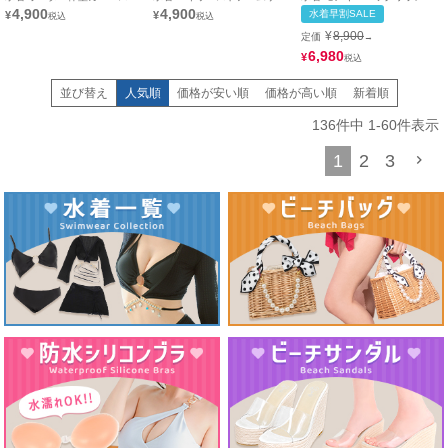
ート付きバンドゥセクシーホル
ドレースアップビスチェギャル
ースアップフレアチェック
4,900
4,900
水着早割SALE
¥
¥
ターネックギャルビキニ
ビキニ
¥
8,900
定価
→
6,980
¥
並び替え
人気順
価格が安い順
価格が高い順
新着順
136
件中
1
-
60
件表示
1
2
3