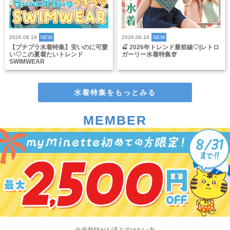
2026.06.19
NEW
2026.06.16
NEW
【プチプラ水着特集】安いのに可愛
🍒 2026年トレンド最前線♡|レトロ
い♡この夏着たいトレンド
ガーリー水着特集🍨
SWIMWEAR
水着特集をもっとみる
MEMBER