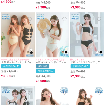
ニ (ホワイト/若林萌々着用)
4,900
ルカ着用 ブラック/若林萌々着
¥
¥
4,900
¥
4,900
定価
定価
→
→
用)
3,980
3,980
¥
¥
チラッと見える肌見せがセクシー♡
カットアウトが大人の色気引き出す☆
男心くすぐる♪
水着 ギャル バンドゥ モノキニ
水着 ギャル バンドゥ モノキニ
水着 クロスストラップ サテン
シャーリング カットアウト ビ
シャーリング カットアウト ビ
リボンパイピング ビスチェ ギ
水着早割SALE
特別価格
水着早割SALE
キニ (ブラウン×ベージュ/早河
キニ (アイボリー/雨宮由乙花着
ャル ビキニ (ブラック/雨宮由
ルカ着用 ブラック/若林萌々着
用)
乙花着用)
¥
4,900
水着早割SALE
¥
4,900
定価
定価
→
→
用)
3,980
2,980
¥
4,900
¥
¥
定価
→
3,980
¥