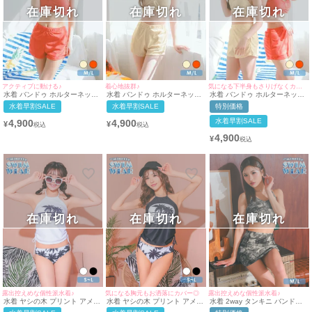
在庫切れ
在庫切れ
在庫切れ
アクティブに動ける♪
着心地抜群♪
気になる下半身もさりげなくカバー◎
水着 バンドゥ ホルターネック
水着 バンドゥ ホルターネック
水着 バンドゥ ホルターネック
体型カバー パイル ハイウエス
体型カバー パイル ハイウエス
体型カバー パイル ハイウエス
水着早割SALE
水着早割SALE
特別価格
ト ショートパンツ 韓国風 タン
ト ショートパンツ 韓国風 タン
ト ショートパンツ 韓国風 タン
キニ (レッド/聖菜)
キニ (ベージュ/雨宮由乙花)
キニ (ベージュ/雨宮由乙花) (レ
水着早割SALE
4,900
4,900
¥
¥
ッド/聖菜)
4,900
¥
在庫切れ
在庫切れ
在庫切れ
露出控えめな個性派水着♪
気になる胸元もお洒落にカバー◎
露出控えめな個性派水着♪
水着 ヤシの木 プリント アメリ
水着 ヤシの木 プリント アメリ
水着 2way タンキニ バンドゥ
カンスリーブ ドロスト ビスチ
カンスリーブ ドロスト ビスチ
ドロスト レースアップ デニム