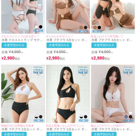
クロスストラップが目を惹く♡
ギャルかわデザイン♡
友達とおそろで倍可愛い♡
水着 クロスストラップ サテン
水着 プチプラ 3点セット ギャ
水着 プチプラ 3点セット ギャ
リボンパイピング ビスチェ ギ
ル 2way 体型カバー バンドゥ
ル 2way 体型カバー バンドゥ
水着早割SALE
水着早割SALE
水着早割SALE
ャル ビキニ (ホワイト/聖菜着
スカートタイプ バックル モカ
スカートタイプ 黒 茶色 ビキニ
用)(ブラック/雨宮由乙花着用)
ビキニ (ちぴたん着用/XS~Lサ
(みのり・ちぴたん着用/XS~L
¥
4,900
¥
4,900
¥
4,900
定価
定価
定価
→
→
→
イズ対応) | myMinette/マイミ
サイズ対応) | myMinette/マイ
ネット
ミネット
2,980
2,980
2,980
¥
¥
¥
視線釘付け谷間魅せ水着★
高見え間違いなしのデザイン☆
編み上げデザインがSEXY♡
水着 プチプラ 2点セット ギャ
水着 プチプラ 2点セット ギャ
水着 プチプラ 2点セット ギャ
ル セット カジュアル ワンショ
ル セット カジュアル ワンショ
ル セット リボン カジュアル
水着早割SALE
水着早割SALE
水着早割SALE
ルダー バックル付き 白 ビキニ
ルダー 黒 ビキニ (Mサイズ着
編み上げ デニム ローライズ 白