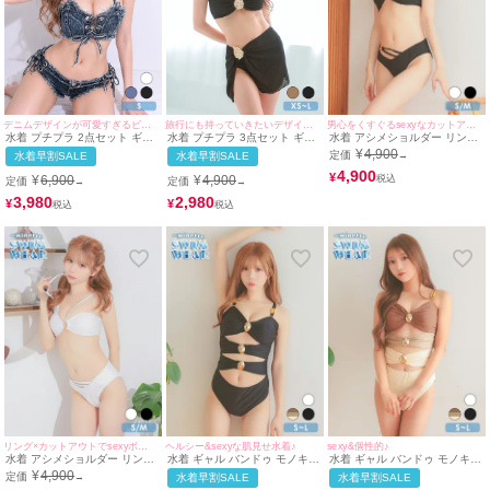
男心をくすぐるsexyなカットアウトデザイン♪
デニムデザインが可愛すぎるビキニ
旅行にも持っていきたいデザイン♡
水着 アシメショルダー リング
水着 プチプラ 2点セット ギャ
水着 プチプラ 3点セット ギャ
付き カットアウト バンドゥ ワ
ル セット リボン 編み上げ デ
ル 2way 体型カバー バンドゥ
¥
4,900
定価
→
水着早割SALE
水着早割SALE
ンカラー ワッフル ギャル ビキ
ニム ローライズ 青 ブルベ ビ
スカートタイプ 黒 ビキニ (ち
ニ (ブラック/若林萌々着用)
4,900
キニ (Sサイズ対応) |
ぴたん着用/XS~Lサイズ対応) |
¥
¥
6,900
¥
4,900
定価
定価
→
→
myMinette/マイミネット
myMinette/マイミネット
3,980
2,980
¥
¥
リング×カットアウトでsexyボディにメイク♪
ヘルシー&sexyな肌見せ水着♪
sexy&個性的♪
水着 アシメショルダー リング
水着 ギャル バンドゥ モノキニ
水着 ギャル バンドゥ モノキニ
付き カットアウト バンドゥ ワ
シャーリング カットアウト ビ
シャーリング カットアウト ビ
¥
4,900
定価
→
水着早割SALE
水着早割SALE
ンカラー ワッフル ギャル ビキ
キニ (ブラック/若林萌々着用)
キニ (ブラウン×ベージュ/早河