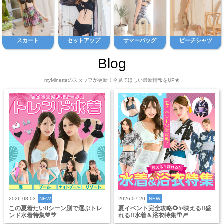
スカート
セットアップ
サマーバッグ
ビーチシャツ
Blog
myMinetteのスタッフが更新！今見てほしい最新情報をUP★
2026.08.03
NEW
2026.07.20
NEW
この夏着たい‼️シーン別で選ぶトレ
夏イベント完全攻略🌻✨映える!!盛
ンド水着特集💙🌴
れる!!水着＆浴衣特集🌴🎆