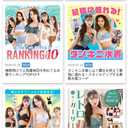
2026.07.16
NEW
2026.07.13
NEW
梅雨明けで人気爆発💥今売れてる水
タンキニ水着とは？露出を抑えて最
着ランキングTOP10👙
強に盛れる！スタイルアップする最
新水着コーデ