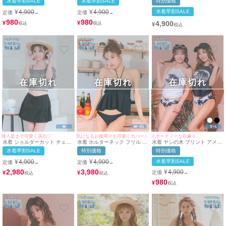
水着早割SALE
水着早割SALE
特別価格
ェ 体型カバー ギャル タンキニ
ェ 体型カバー ギャル タンキニ
プリント 体型カバー スカート
(ホワイト/上ノ堀結愛着用)
(ブラック/MIYABI着用)
ギャル ビキニ (デニムプリン
¥
4,900
¥
4,900
水着早割SALE
定価
定価
→
→
ト/MIYABI着用)
980
980
4,900
¥
¥
¥
在庫切れ
在庫切れ
在庫切れ
後ろ姿まで可愛く演出♡
気になるお腹周りも可愛くカバー♪
スポーティーな印象☆
水着 ショルダーカット チェッ
水着 ホルターネック フリル フ
水着 ヤシの木 プリント アメリ
ク フリル ビスチェ バックリボ
レア ビスチェ ワンカラー 体型
カンスリーブ ドロスト ビスチ
水着早割SALE
特別価格
特別価格
ン 体型カバー スカート 韓国風
カバー 韓国風 ビキニ (ブラッ
ェ 体型カバー ギャル タンキニ
ガーリー タンキニ (チェック×
ク/MIYABI着用)
(ホワイト/上ノ堀結愛着用)(ブ
¥
4,900
¥
4,900
水着早割SALE
定価
定価
→
→
ブラック/聖菜)
ラック/MIYABI着用)
2,980
3,980
¥
4,900
¥
¥
定価
→
980
¥