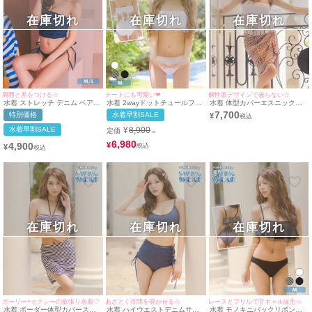
在庫切れ
在庫切れ
在庫切れ
周囲と差をつける☆
デートにも可愛い❤︎
個性派デザインで被らない☆
水着 ストレッチ デニム ベアト
水着 2wayドットチュールフレ
水着 体型カバーエスニック大
ップ チューブトップ ギャル ビ
アバンドゥモノキニバックレー
判パレオ付きホルターネックバ
7,700
特別価格
水着早割SALE
¥
キニ (ネイビー/MIYABI着用)
スアップガーリービキニ
ンドゥフリンジギャルビキニ
水着早割SALE
¥
8,900
定価
→
6,980
4,900
¥
¥
在庫切れ
在庫切れ
在庫切れ
ガーリー×セクシーの欲張り水着♡
あざとく谷間を覗かせる☆
レースとフリルで甘ギャル誕生☆
水着 ボーダー体型カバースカ
水着 ハイウエストデニムサイ
水着 モノキニバックリボンレ