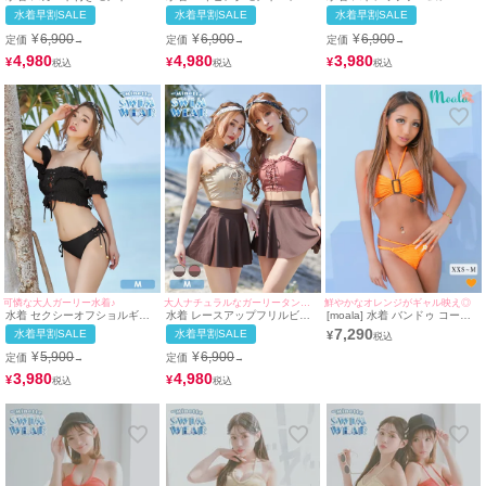
ガーリー体型カバービキニ
ザインガーリースカート付き体
アップバンドゥホルターネック
水着早割SALE
水着早割SALE
水着早割SALE
型カバービキニ
ビキニ
¥
6,900
¥
6,900
¥
6,900
定価
定価
定価
→
→
→
4,980
4,980
3,980
¥
¥
¥
可憐な大人ガーリー水着♪
大人ナチュラルなガーリータンキニ水着♪
鮮やかなオレンジがギャル映え◎
水着 セクシーオフショルギャ
水着 レースアップフリルビス
[moala] 水着 バンドゥ コード
ザーガーリーレースアップバン
チェガーリーショートパンツ体
ホルターネック ギャル ビキニ
7,290
水着早割SALE
水着早割SALE
¥
ドゥフリルビキニ
型カバーフレアスカートハイウ
(オレンジ/瀬戸ももあ着用)
エストビキニ
¥
5,900
¥
6,900
定価
定価
→
→
3,980
4,980
¥
¥