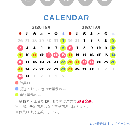
CALENDAR
2026年8月
2026年9月
日
月
火
水
木
金
土
日
月
火
水
木
金
土
26
27
28
29
30
31
1
30
31
1
2
3
4
5
2
3
4
5
6
7
8
6
7
8
9
10
11
12
9
10
11
12
13
14
15
13
14
15
16
17
18
19
16
17
18
19
20
21
22
20
21
22
23
24
25
26
23
24
25
26
27
28
29
27
28
29
30
1
2
3
30
31
1
2
3
4
5
■
休業日
■
受注・お問い合わせ業務のみ
■
発送業務のみ
平日15時・土日祝12時までのご注文で 
即日発送。
※一部、予約商品お取り寄せ商品は除きます。

※休業日は発送致しません。

▲ 水着通販 トップページへ