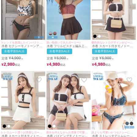
トレンドを意識したインパクトのあるセクシー水着♪
淡い色使いで大人ガーリー♪
個性的なレトロデザインがビーチで視線を集める♪
水着 セクシーモノトーンアニ
水着 フリルビスチェ編み上げ
水着 スカート付きモノトーン
マルカットアウトビスチェビキ
リボンガーリー体型カバーショ
デザインガーリー体型カバータ
水着早割SALE
水着早割SALE
水着早割SALE
ニ
ートパンツフレアスカートハイ
ンキニガーリービキニ
ウエストビキニ
¥
4,900
¥
6,900
¥
6,900
定価
定価
定価
→
→
→
2,980
4,980
4,980
¥
¥
¥
レトロムード漂うお洒落なガーリー水着♪
露出を抑えながらお洒落で可愛い水着♪
誰よりも可愛いかつセクシーに目立てる!♪
水着 スカート付きモノトーン
水着 パイピングモノトーンデ
水着 ストレッチデニムレース