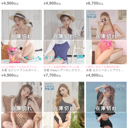
トカットアウトモノキニビキニ
ップカットアウトモノキニビキ
フリンジクロシェホルターネッ
4,900
4,900
6,700
¥
¥
¥
ニ
クビキニ
在庫切れ
在庫切れ
在庫切れ
どんな羽織りでも合わせていただける万能な1着♪
モノキニ水着初挑戦の方にも着ていただきやすいお洒落デザイン♪
ド派手に目立てる個性的水着♪
水着 セクシーフリルガーリー
水着 2wayシアーロングスリー
水着 セクシーカットアウトウ
モノトーンモノキニホルターネ
ブトップス付きガーリー体型カ
エストリボンレオパードモノキ
4,900
7,700
4,900
¥
¥
¥
ックビキニ
バーレースアップモノキニフリ
ニビキニ
ルビキニ
在庫切れ
在庫切れ
在庫切れ