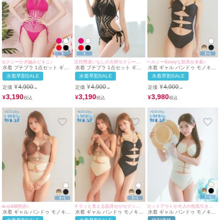
ヘルシー&sexyな肌見せ水着♪
セクシーかぎ編みビキニ♪
注目間違いなしの大胆セクシービキニ♪
水着 ギャル バンドゥ モノキニ
水着 プチプラ 1点セット ギャ
水着 プチプラ 1点セット ギャ
シャーリング カットアウト ビ
ル ホルターネック オールイン
ル ホルターネック オールイン
水着早割SALE
水着早割SALE
水着早割SALE
キニ (ブラック/若林萌々着用)
ワン 編み上げ メッシュ ピンク
ワン 編み上げ メッシュ かぎ編
ビキニ (Sサイズ対応) |
み くびれ 黒 ビキニ (みのり着
¥
4,900
¥
4,900
¥
4,900
定価
定価
定価
→
→
→
myMinette/マイミネット
用/Sサイズ対応) | myMinette/
マイミネット
3,980
3,190
3,190
¥
¥
¥
sexy&個性的♪
チラッと見える肌見せがセクシー♡
カットアウトが大人の色気引き出す☆
水着 ギャル バンドゥ モノキニ
水着 ギャル バンドゥ モノキニ
水着 ギャル バンドゥ モノキニ
シャーリング カットアウト ビ
シャーリング カットアウト ビ
シャーリング カットアウト ビ