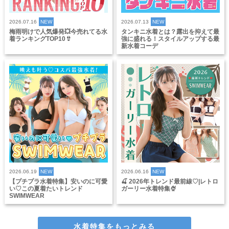
2026.07.16
NEW
2026.07.13
NEW
梅雨明けで人気爆発💥今売れてる水
タンキニ水着とは？露出を抑えて最
着ランキングTOP10👙
強に盛れる！スタイルアップする最
新水着コーデ
2026.06.19
NEW
2026.06.16
NEW
【プチプラ水着特集】安いのに可愛
🍒 2026年トレンド最前線♡|レトロ
い♡この夏着たいトレンド
ガーリー水着特集🍨
SWIMWEAR
水着特集をもっとみる