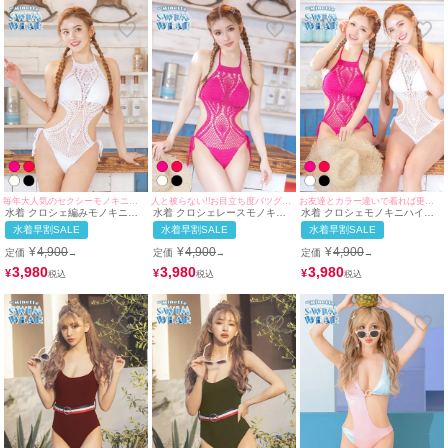
毎年大人気のセクシーモノキニ水着♪
人と被らない!!お目立ち度バツグンな1着♪
お友達とカラー違いで着れば更にお目立ち度UP♪
水着 クロシェ編みモノキニハ
水着 クロシェレースモノキニ
水着 クロシェモノキニハイネ
イネックホルターネックビキニ
ハイネックビキニ
ックビキニ
水着早割SALE
水着早割SALE
水着早割SALE
¥
4,900
¥
4,900
¥
4,900
定価
定価
定価
→
→
→
3,980
3,980
3,980
¥
¥
¥