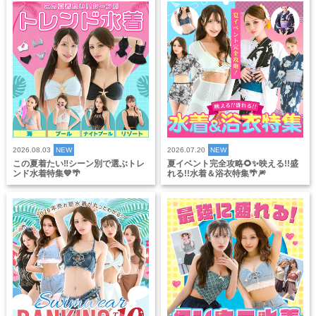
2026.08.03
NEW
2026.07.20
NEW
この夏着たい‼️シーン別で選ぶトレ
夏イベント完全攻略🌻✨映える!!盛
ンド水着特集💙🌴
れる!!水着＆浴衣特集🌴🎆