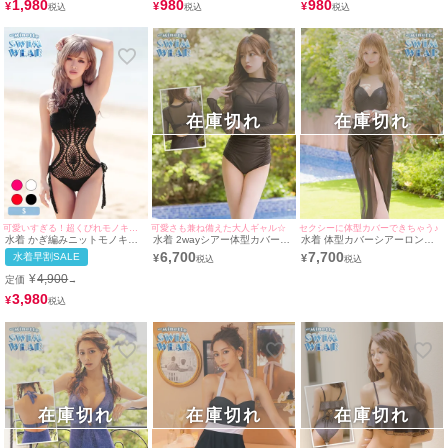
1,980
980
980
¥
¥
¥
在庫切れ
在庫切れ
可愛いすぎる！超くびれモノキニ水着♡
可愛さも兼ね備えた大人ギャル☆
セクシーに体型カバーできちゃう♪
水着 かぎ編みニットモノキニ
水着 2wayシアー体型カバー長
水着 体型カバーシアーロング
ハイネックビキニ
袖トップス付きセクシーギャル
スカート付きウエストベルトギ
6,700
7,700
水着早割SALE
¥
¥
モノキニビキニ
ャルモノキニビキニ
¥
4,900
定価
→
3,980
¥
在庫切れ
在庫切れ
在庫切れ