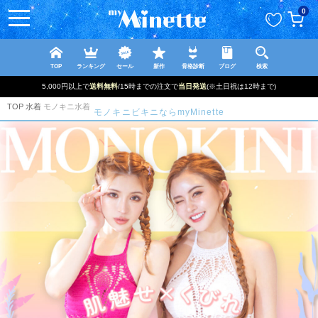
ペー
0
ジト
ップ
へ
TOP
ランキング
セール
新作
骨格診断
ブログ
検索
5,000円以上で
送料無料
/15時までの注文で
当日発送
(※土日祝は12時まで)
TOP
水着
モノキニ水着
モノキニビキニならmyMinette