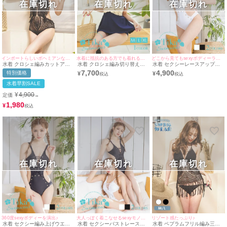
在庫切れ
在庫切れ
在庫切れ
インポートらしいボヘミアンなモノキニ水着♪
水着に抵抗のある方でも着れるお洒落水着♪
どこから見てもsexyボディーラインを描くトレンド水着♪
水着 クロシェ編みカットアウ
水着 クロシェ編み切り替えモ
水着 セクシーレースアップカ
トフリンジモノキニホルターネ
ノキニガーリーワンピース体型
ットアウトワンカラーモノキニ
7,700
4,900
特別価格
¥
¥
ックビキニ
カバーホルターネックビキニ
ビキニ
水着早割SALE
¥
4,900
定価
→
1,980
¥
在庫切れ
在庫切れ
在庫切れ
360度sexyボディーを演出♪
大人っぽく着こなせるsexyモノキニ♪
リゾート感たっぷり♪
水着 セクシー編み上げウエス
水着 セクシーバストレースア
水着 ペプラムフリル編み三角