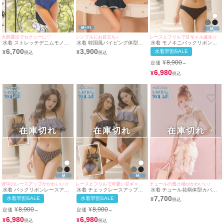
大胆露出でセクシーに♡
シンプルにお目立ち♪
レースとフリルで甘ギャル誕生☆
水着 ストレッチデニムモノキ
水着 韓国風パイピング体型カ
水着 モノキニバックリボンレ
ニギャルセクシーホルターネッ
バーペプラムフリルホルターネ
ースアップフレアチェック
6,700
3,900
水着早割SALE
¥
¥
クビキニ
ックモノトーンモノキニビキニ
¥
8,900
定価
→
6,980
¥
在庫切れ
在庫切れ
在庫切れ
背中のレースアップがかわいい☆
レースとフリルで可愛い甘ギャル誕生☆
チュールの透け感がかわいい♪
水着 バックリボンレースアッ
水着 チェックレースアップバ
水着 チュール花柄体型カバー
プモノキニフレアチェック水着
ックリボンモノキニフレア水着
パレオ付きハイネックモノキニ
7,700
水着早割SALE
水着早割SALE
¥
ビキニ
¥
8,900
¥
8,900
定価
定価
→
→
6,980
6,980
¥
¥