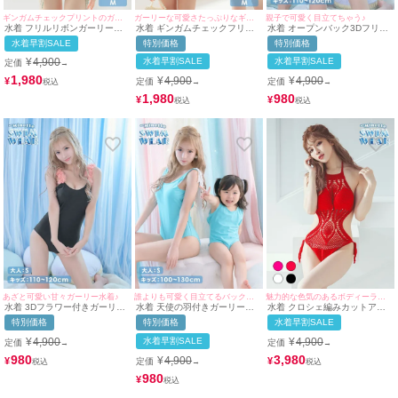
ギンガムチェックプリントのガーリー水着♡
ガーリーな可愛さたっぷりなギンガムチェック水着♪
親子で可愛く目立てちゃう♪
水着 フリルリボンガーリー体
水着 ギンガムチェックフリル
水着 オープンバック3Dフリル
型カバーギンガムチェックモノ
リボンガーリー体型カバーモノ
デザインガーリーペアモノキニ
水着早割SALE
特別価格
特別価格
キニビキニ
キニビキニ
ビキニ
¥
4,900
水着早割SALE
水着早割SALE
定価
→
1,980
¥
4,900
¥
4,900
¥
定価
定価
→
→
1,980
980
¥
¥
あざと可愛い甘々ガーリー水着♪
誰よりも可愛く目立てるバックコンシャスデザイン♪
魅力的な色気のあるボディーラインに♪
水着 3Dフラワー付きガーリー
水着 天使の羽付きガーリーバ
水着 クロシェ編みカットアウ
モノキニビキニ
ックコンシャスペアモノキニビ
トモノキニホルターネックビキ
特別価格
特別価格
水着早割SALE
キニ
ニ
¥
4,900
水着早割SALE
¥
4,900
定価
定価
→
→
980
3,980
¥
4,900
¥
¥
定価
→
980
¥