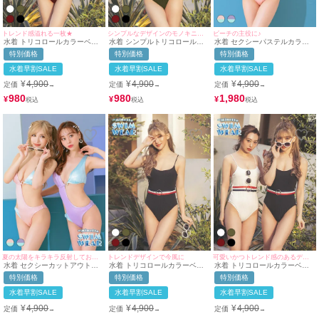
トレンド感溢れる一枚★
シンプルなデザインのモノキニ水着♪
ビーチの主役に♪
水着 トリコロールカラーベル
水着 シンプルトリコロールカ
水着 セクシーパステルカラー
ト付モノキニ体型カバーワンピ
ラーベルト付モノキ体型カバー
カットデザインモノキニ三角ビ
特別価格
特別価格
特別価格
ースビキニ
ワンピースビキニ
キニ
水着早割SALE
水着早割SALE
水着早割SALE
¥
4,900
¥
4,900
¥
4,900
定価
定価
定価
→
→
→
980
980
1,980
¥
¥
¥
夏の太陽をキラキラ反射してお目立ち度UP♪
トレンドデザインで今風に
可愛いかつトレンド感のあるデザインで都会的な女性に♪
水着 セクシーカットアウトリ
水着 トリコロールカラーベル
水着 トリコロールカラーベル
ングセクシーグリッター三角モ
ト付シンプル体型カバーワンピ
ト付きハイレグ体型カバーワン
特別価格
特別価格
特別価格
ノキニビキニ
ースビキニ
ピースビキニ
水着早割SALE
水着早割SALE
水着早割SALE
¥
4,900
¥
4,900
¥
4,900
定価
定価
定価
→
→
→