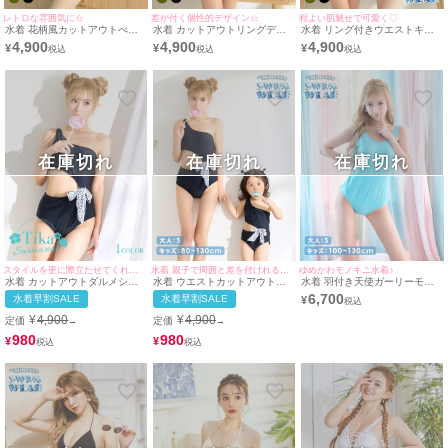
レトロな雰囲気に☆
差が付く個性的デザイン☆
程よい肌魅せで可愛く♡
水着 花柄風カットアウトべっ
水着 カットアウトリングデザ
水着 リング付きウエストキー
甲柄リング付きモノキニビキニ
イン体型カバーワンピースモノ
ホールモノキニビキニ
4,900
4,900
4,900
¥
¥
¥
キニビキニ
在庫切れ
在庫切れ
在庫切れ
スタイルを更に際立たせてくれるsexy水着♪
水着 親子で周囲と差を付けれるお洒落水着♪
ゆめかわモノキニ水着♪
水着 カットアウトダルメシア
水着 ウエストカットアウトダ
水着 羽付き天使ガーリーモノ
ンリボンワンショルダーモノキ
ルメシアンプリントリボンワン
キニビキニ
6,700
水着早割SALE
水着早割SALE
¥
ニハイウエストビキニ
ショルダーペアモノキニビキニ
¥
4,900
¥
4,900
定価
定価
→
→
980
980
¥
¥