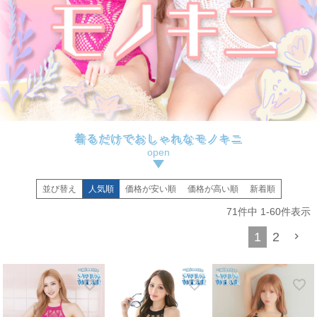
着るだけでおしゃれなモノキニ
並び替え
人気順
価格が安い順
価格が高い順
新着順
71
件中
1
-
60
件表示
1
2