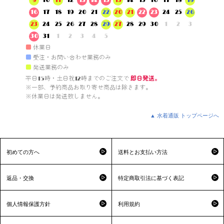
9
10
11
12
13
14
15
13
14
15
16
17
18
19
16
17
18
19
20
21
22
20
21
22
23
24
25
26
23
24
25
26
27
28
29
27
28
29
30
1
2
3
30
31
1
2
3
4
5
■
休業日
■
受注・お問い合わせ業務のみ
■
発送業務のみ
平日15時・土日祝12時までのご注文で 
即日発送。
※一部、予約商品お取り寄せ商品は除きます。

※休業日は発送致しません。

▲ 水着通販 トップページへ
初めての方へ
送料とお支払い方法
返品・交換
特定商取引法に基づく表記
個人情報保護方針
利用規約