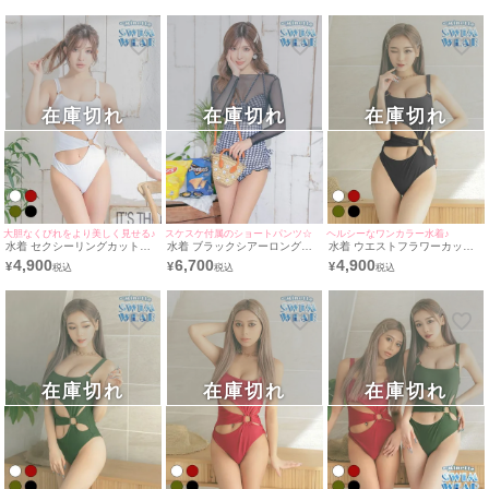
在庫切れ
在庫切れ
在庫切れ
大胆なくびれをより美しく見せる♪
スケスケ付属のショートパンツ☆
ヘルシーなワンカラー水着♪
水着 セクシーリングカットワ
水着 ブラックシアーロングト
水着 ウエストフラワーカット
ンカラーモノキニビキニ
ップスガーリー千鳥柄モノキニ
リング付き体型カバーワンピー
4,900
6,700
4,900
¥
¥
¥
ビキニ
スモノキニビキニ
在庫切れ
在庫切れ
在庫切れ