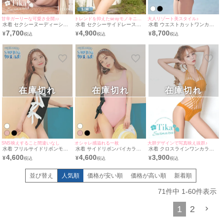
甘辛ガーリーな可愛さ全開♪♪
トレンドを抑えたsexyモノキニ水着♪
大人リゾート美スタイル♪
水着 セクシーヌーディーシア
水着 セクシーサイドレースア
水着 ウエストカットワンカラ
ーガーリードットガーリーペプ
ップモノキニビキニ
ーフリル体型カバーワンピース
7,700
4,900
8,700
¥
¥
¥
ラムフリルモノキニビキニ
ビキニ
在庫切れ
在庫切れ
在庫切れ
SNS映えすること間違いなし
オシャレ感溢れる一枚
大胆デザインで写真映え抜群♪
水着 フリルサイドリボンモノ
水着 サイドリボンバイカラー
水着 クロスラインワンカラー
キニガーリー体型カバーワンピ
ガーリーモノキニ体型カバーワ
バンドゥデザインモノキニホル
4,600
4,600
3,900
¥
¥
¥
ースビキニ
ンピースビキニ
ターネックビキニ
並び替え
人気順
価格が安い順
価格が高い順
新着順
71
件中
1
-
60
件表示
1
2