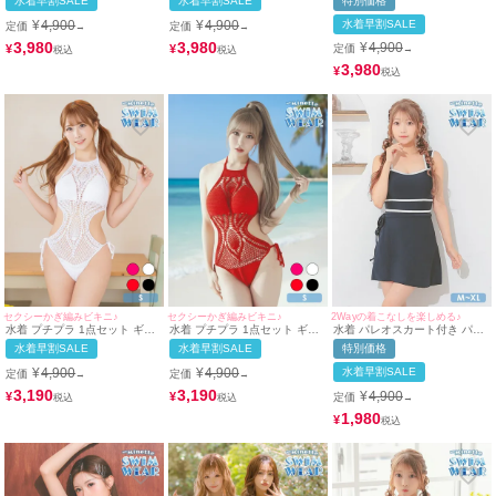
水着早割SALE
水着早割SALE
特別価格
キニ (ブラウン×ベージュ/早河
キニ (ブラウン×ベージュ/早河
キニ (アイボリー/雨宮由乙花着
ルカ着用 ブラック/若林萌々着
ルカ着用 ブラック/若林萌々着
用)
¥
4,900
¥
4,900
水着早割SALE
定価
定価
→
→
用)
用)
3,980
3,980
¥
4,900
¥
¥
定価
→
3,980
¥
セクシーかぎ編みビキニ♪
セクシーかぎ編みビキニ♪
2Wayの着こなしを楽しめる♪
水着 プチプラ 1点セット ギャ
水着 プチプラ 1点セット ギャ
水着 パレオスカート付き パイ
ル ホルターネック オールイン
ル ホルターネック オールイン
ピング ガーリー 2way モノキ
水着早割SALE
水着早割SALE
特別価格
ワン 編み上げ メッシュ かぎ編
ワン 編み上げ メッシュ セクシ
ニ ビキニ (ブラック/早河ルカ
み 白 ビキニ (Sサイズ対応) |
ー 赤 ビキニ (Sサイズ対応) |
着用)
¥
4,900
¥
4,900
水着早割SALE
定価
定価
→
→
myMinette/マイミネット
myMinette/マイミネット
3,190
3,190
¥
4,900
¥
¥
定価
→
1,980
¥