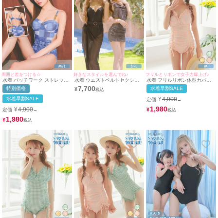
周囲と差をつける☆
好きなスタイルを選んでね♪
フリルとリボンで女子力爆上げ♪
水着 パッチワーク ストレッチ
水着 ウエストベルトセクシー
水着 フリルリボン体型カバー
デニム ギャル モノキニ ウエス
シアースカート付きモノキニビ
ガーリーギンガムチェックモノ
7,700
特別価格
水着早割SALE
¥
トリボン 体型カバー カットア
キニ&ホルターネックビスチェ
キニビキニ
ウト ビキニ (ブルー/MIYABI着
スカートギャルタンキニ
水着早割SALE
¥
4,900
定価
→
用)
1,980
¥
4,900
¥
定価
→
1,980
¥