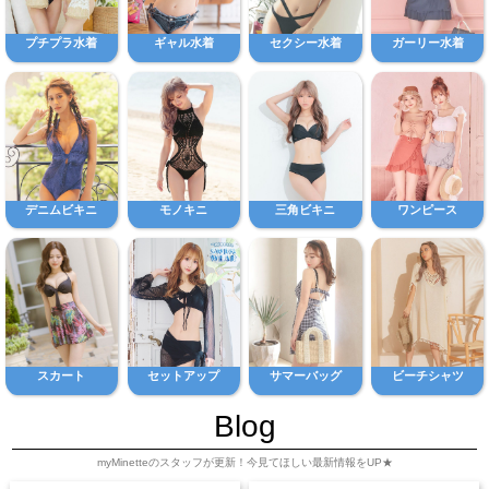
プチプラ水着
ギャル水着
セクシー水着
ガーリー水着
デニムビキニ
モノキニ
三角ビキニ
ワンピース
スカート
セットアップ
サマーバッグ
ビーチシャツ
Blog
myMinetteのスタッフが更新！今見てほしい最新情報をUP★