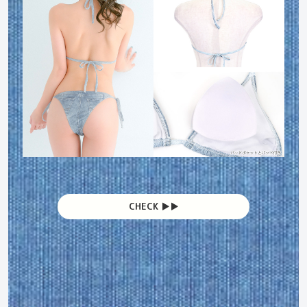
CHECK ▶︎▶︎