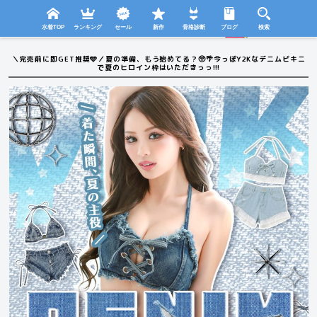
検索
SHOP
menu
水着TOP
ランキング
セール
新作
骨格診断
ブログ
検索
＼完売前に即GET推奨🩵／夏の準備、もう始めてる？🥺🌴今っぽY2Kなデニムビキニ
で夏のヒロイン枠はいただきっっ!!!