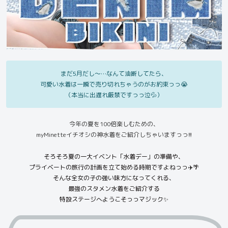
まだ5月だし〜…なんて油断してたら、
可愛い水着は一瞬で売り切れちゃうのがお約束っっ😭
（本当に出遅れ厳禁ですっっ泣💦）
今年の夏を100倍楽しむための、
myMinetteイチオシの神水着をご紹介しちゃいますっっ!!!
そろそろ夏の一大イベント「水着デー」の準備や、
プライベートの旅行の計画を立て始める時期ですよねっっ✈️🌴
そんな全女の子の強い味方になってくれる、
最強のスタメン水着をご紹介する
特設ステージへようこそっっマジック✨