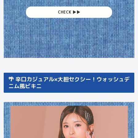
CHECK ▶︎▶︎
🌴 辛口カジュアル×大胆セクシー！ウォッシュデ
ニム風ビキニ