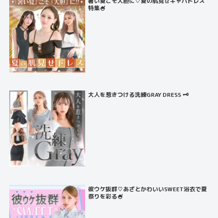
暑い夏こそ大胆に♡夏の肌見せキャバドレス
特集🍧
大人を惹きつける洗練GRAY DRESS 🗝️
彼ウケ抜群♡あざとかわいいSWEET浴衣で夏
祭りを彩る🍧