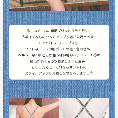
珍しいデニムの
総柄プリント
が目を惹く、
今季イチ推しのセットアップ水着が入荷っっ👖✨
クロップド丈のトップスと、
タイトなミニスカ風ボトムの組み合わせが、
ヘルシーなのにどこか色っぽい
絶妙バランス…！🥺💖
露出が多すぎる水着はちょっと苦手…
という方でも、これならオシャレに
スタイルアップして着こなせちゃいますっ👌