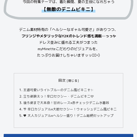
今回の特集テーマは、着た瞬間、夏の主役になれちゃう
【無敵のデニムビキニ】
デニム素材特有の「ヘルシーなギャル可愛さ」がありつつ、
フリンジやメタリックなY2Kのトレンド感も満載…っっ✨
ドレス並みに盛れる工夫がつまった
myMinetteこだわりのビジュアルを、
たっぷりお届けしちゃいますッッ🏃‍♀️💨
目次
王道可愛いライトブルーのデニム風ビキニ👙✨
立ち姿映えっ！辛口セクシー・デニムビキニ🩵
後ろ姿まで大本命！甘めレース×赤チェックデニム水着🧸
🌴 辛口カジュアル×大胆セクシー！ウォッシュデニム風ビキニ
🖤 大人カジュアル×ヘルシー盛り！デニム総柄セットアップ