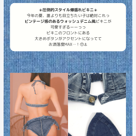
☀️
圧倒的スタイル爆盛れビキニ
☀️
今年の夏、誰よりも目立ちたい子は絶対これっ
ビンテージ感のあるウォッシュデニム風
ビキニが
可愛すぎるーーっっ
ビキニのフロントにある
大きめボタンがアクセントになってて
お洒落度MAX…！🥺⚓️