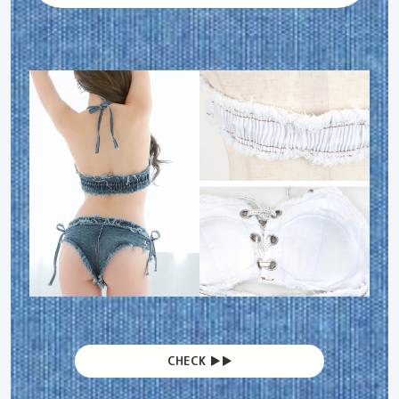
CHECK ▶︎▶︎