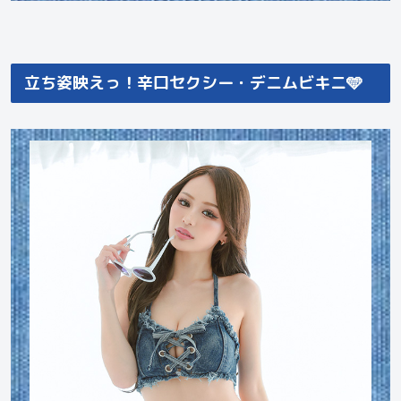
立ち姿映えっ！辛口セクシー・デニムビキニ🩵