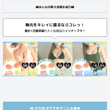
📸みんなの映え投稿を紹介📸
胸元をキレイに盛るならコレっ！
累計1万個突破
の大人気商品の
インナーブラ！
🪼 その他 おすすめデニム水着🪼