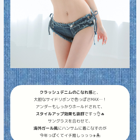
クラッシュデニムのこなれ感
と、
大胆なサイドリボンで色っぽさMAX…！
アンダーもしっかりホールドされて、
スタイルアップ効果も抜群
ですっ👌🔥
サングラスを合わせて、
海外ガール風
にハンサムに着こなすのが
今年っぽくてイチ推しっっっ✈️🏝️