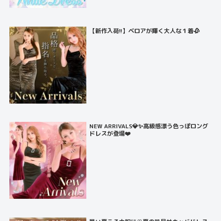
【新作入荷!!】ベロアが輝く大人な１着🥀
NEW ARRIVALS💎✨高級感漂う色っぽロング
ドレスが登場❤️