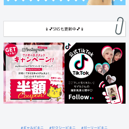
📱💕SNSも更新中💕📱
ギャルビキニ
セクシービキニ
ガーリービキニ