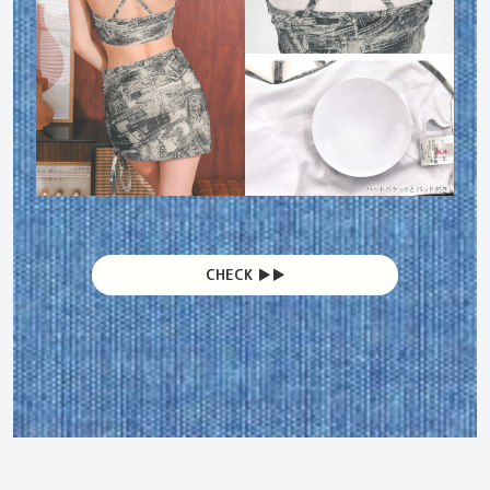
CHECK ▶︎▶︎