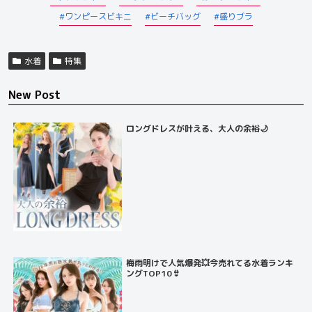
ワンピースビキニ
ビーチバッグ
盛りブラ
水着
特集
New Post
ロングドレスが叶える、大人の余裕🌙
梅雨明けで人気爆発💥今売れてる水着ランキ
ングTOP10👙