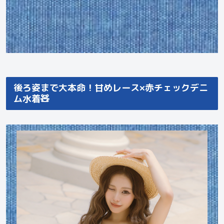
後ろ姿まで大本命！甘めレース×赤チェックデニ
ム水着🧸