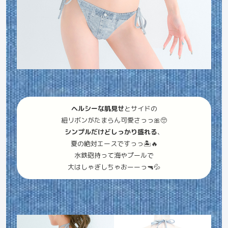
ヘルシーな肌見せ
とサイドの
紐リボンがたまらん可愛さっっ🎀🥺
シンプルだけどしっかり盛れる
、
夏の絶対エースですっっ🏝️🔥
水鉄砲持って海やプールで
大はしゃぎしちゃおーーっ🔫💦