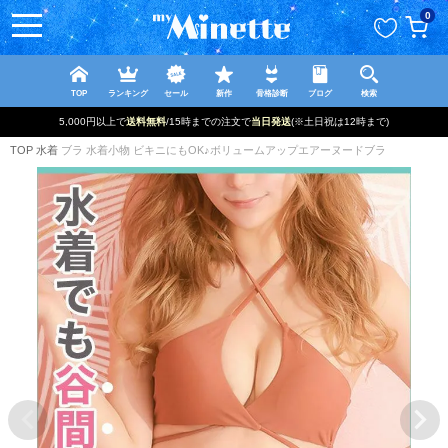
ペー
0
ジト
ップ
へ
TOP
ランキング
セール
新作
骨格診断
ブログ
検索
5,000円以上で
送料無料
/15時までの注文で
当日発送
(※土日祝は12時まで)
TOP
水着
ブラ 水着小物 ビキニにもOK♪ボリュームアップエアーヌードブラ