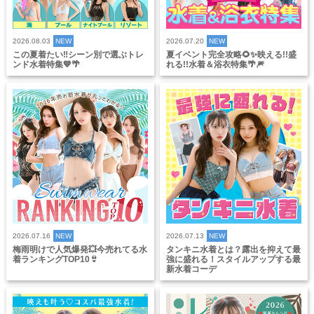
2026.08.03
NEW
2026.07.20
NEW
この夏着たい‼️シーン別で選ぶトレ
夏イベント完全攻略🌻✨映える!!盛
ンド水着特集💙🌴
れる!!水着＆浴衣特集🌴🎆
2026.07.16
NEW
2026.07.13
NEW
梅雨明けで人気爆発💥今売れてる水
タンキニ水着とは？露出を抑えて最
着ランキングTOP10👙
強に盛れる！スタイルアップする最
新水着コーデ