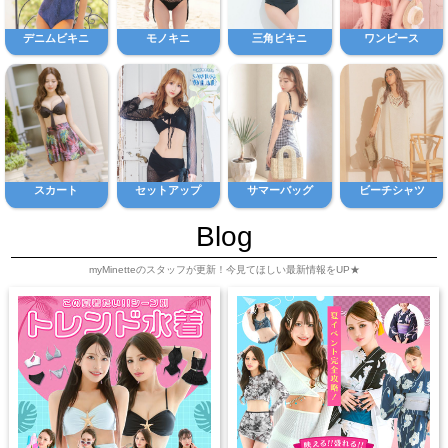
デニムビキニ
モノキニ
三角ビキニ
ワンピース
スカート
セットアップ
サマーバッグ
ビーチシャツ
Blog
myMinetteのスタッフが更新！今見てほしい最新情報をUP★