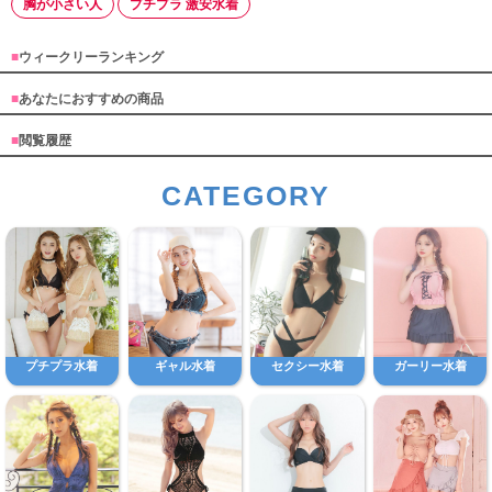
胸が小さい人
プチプラ 激安水着
■
ウィークリーランキング
■
あなたにおすすめの商品
■
閲覧履歴
CATEGORY
プチプラ水着
ギャル水着
セクシー水着
ガーリー水着