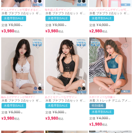
デニムデザインが可愛すぎるビキニ
毎年超人気デザイン♡
トレンドのデニムデザインが可愛い♡
水着 プチプラ 2点セット ギャ
水着 プチプラ 2点セット ギャ
水着 プチプラ 2点セット ギャ
ル セット リボン 編み上げ デ
ル ホルターネック バストクロ
ル ホルターネック 三角ビキニ
水着早割SALE
水着早割SALE
水着早割SALE
ニム ローライズ 青 ブルベ ビ
ス デニム 青 ブルベ ビキニ (み
紐ビキニ カジュアル シンプル
キニ (Sサイズ対応) |
のり着用/Sサイズ対応) |
デニム 青 ブルベ (みのり着
¥
6,900
¥
6,900
¥
4,900
定価
定価
定価
→
→
→
myMinette/マイミネット
myMinette/マイミネット
用/Mサイズ着用) | myMinette/
マイミネット
3,980
3,980
2,980
¥
¥
¥
編み上げデザインがSEXY♡
あざとセクシーなデザイン
スポーティーな印象☆
水着 プチプラ 2点セット ギャ
水着 プチプラ 2点セット ギャ
水着 ストレッチ デニム アメリ
ル セット リボン カジュアル
ル セット リボン 編み上げ デ
カンスリーブ ハイウエスト ギ
水着早割SALE
水着早割SALE
特別価格
編み上げ デニム ローライズ 白
ニム 黒 ブラック ビキニ (Sサ
ャル ビキニ (ブルー/MIYABI着
ビキニ (Sサイズ対応) |
イズ対応) | myMinette/マイミ
用)
¥
6,900
¥
6,900
水着早割SALE
定価
定価
→
→
myMinette/マイミネット
ネット
3,980
3,980
¥
4,900
¥
¥
定価
→
1,980
¥