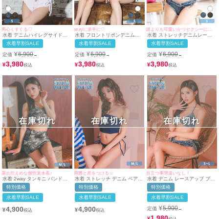
男心くすぐる♡
sexyに派手に♡
誰よりも可愛いかつセクシーに目立てる!♪
水着 デニムハイレグサイドリ
水着 フロントリボンデニムレ
水着 ストレッチデニムレース
ボンパンツバンドゥホルターネ
ースアップバンドゥホルターネ
アップバンドゥホルターネック
水着早割SALE
水着早割SALE
水着早割SALE
ックビキニ
ックビキニ
ビキニ
¥
6,900
¥
6,900
¥
6,900
定価
定価
定価
→
→
→
3,980
3,980
3,980
¥
¥
¥
在庫切れ
在庫切れ
在庫切れ
露出控えめな個性派水着♪
周囲と差をつける☆
目立つ事間違いなし！
水着 2way タンキニ バンドゥ
水着 ストレッチ デニム ベアト
水着 デニム レースアップ ブラ
ドロスト レースアップ デニム
ップ チューブトップ ギャル ビ
ジリアン ギャル ホルターネッ
特別価格
特別価格
特別価格
プリント 体型カバー スカート
キニ (ネイビー/MIYABI着用)
ク 三角 ビキニ (ブルー/MIYABI
ギャル ビキニ (デニムプリン
着用)
水着早割SALE
水着早割SALE
水着早割SALE
ト/MIYABI着用)
¥
5,900
4,900
4,900
定価
→
¥
¥
1,980
¥