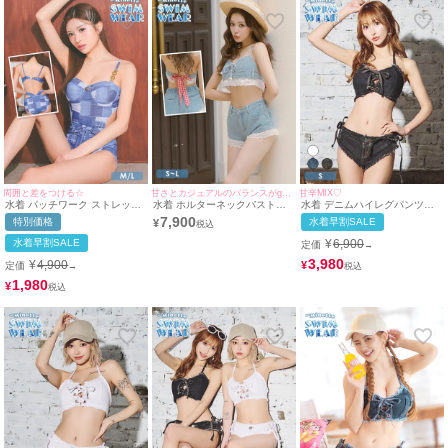
周囲と差をつける☆
甘さとカジュアルのバランスがgoodで可愛い☆
甘辛MIX♡
水着 パッチワーク ストレッチ
水着 ホルターネックバストレ
水着 デニムハイレグパンツ紐
デニム ギャル モノキニ ウエス
ースアップバックギンガムチェ
リボンバンドゥホルターネック
7,900
特別価格
水着早割SALE
¥
トリボン 体型カバー カットア
ックリボン×ショートパンツコ
ビキニ
ウト ビキニ (ブルー/MIYABI着
ットンレースデニムガーリータ
水着早割SALE
¥
6,900
定価
→
用)
ンキニ
3,980
¥
4,900
¥
定価
→
1,980
¥