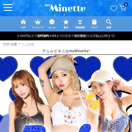
ペー
0
ジト
ップ
へ
TOP
ランキング
セール
新作
骨格診断
ブログ
検索
5,000円以上で
送料無料
/15時までの注文で
当日発送
(※土日祝は12時まで)
TOP
水着
デニム水着
デニムビキニはmyMinette!