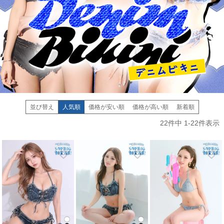
並び替え
人気順
価格が安い順
価格が高い順
新着順
22
件中
1
-
22
件表示