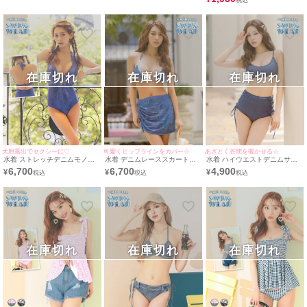
在庫切れ
在庫切れ
在庫切れ
大胆露出でセクシーに♡
可愛くヒップラインをカバー☆
あざとく谷間を覗かせる☆
水着 ストレッチデニムモノキ
水着 デニムレーススカート付
水着 ハイウエストデニムサイ
ニギャルセクシーホルターネッ
き三角ホルターネックギャルビ
ドレースアップビスチェギャル
6,700
6,700
4,900
¥
¥
¥
クビキニ
キニ
ビキニ
在庫切れ
在庫切れ
在庫切れ