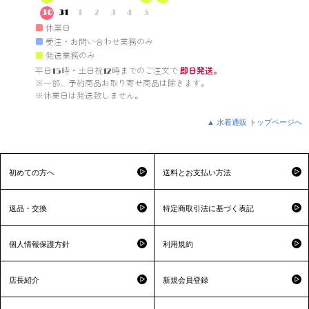
30
31
1
2
3
4
5
■
休業日
■
受注・お問い合わせ業務のみ
■
発送業務のみ
平日15時・土日祝12時までのご注文で 
即日発送。
※一部、予約商品お取り寄せ商品は除きます。

※休業日は発送致しません。

▲ 水着通販 トップページへ
初めての方へ
送料とお支払い方法
返品・交換
特定商取引法に基づく表記
個人情報保護方針
利用規約
店長紹介
新規会員登録