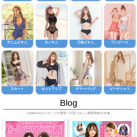
デニムビキニ
モノキニ
三角ビキニ
ワンピース
スカート
セットアップ
サマーバッグ
ビーチシャツ
Blog
myMinetteのスタッフが更新！今見てほしい最新情報をUP★