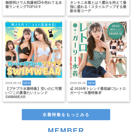
梅雨明けで人気爆発💥今売れてる水
タンキニ水着とは？露出を抑えて最
着ランキングTOP10👙
強に盛れる！スタイルアップする最
新水着コーデ
2026.06.19
NEW
2026.06.16
NEW
【プチプラ水着特集】安いのに可愛
🍒 2026年トレンド最前線♡|レトロ
い♡この夏着たいトレンド
ガーリー水着特集🍨
SWIMWEAR
水着特集をもっとみる
MEMBER