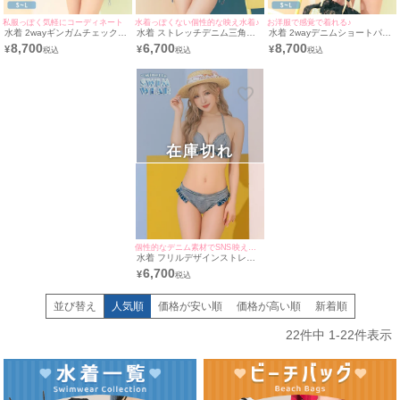
私服っぽく気軽にコーディネート
水着っぽくない個性的な映え水着♪
お洋服で感覚で着れる♪
水着 2wayギンガムチェック体
水着 ストレッチデニム三角ホ
水着 2wayデニムショートパン
型カバーペプラムフリルデニム
ルターネックビキニ
ツ付き体型カバーギンガムチェ
8,700
6,700
8,700
¥
¥
¥
ショートパンツ付きビキニ
ックペプラムフリルビキニ
在庫切れ
個性的なデニム素材でSNS映え抜群♪
水着 フリルデザインストレッ
チデニム三角ホルターネックビ
6,700
¥
キニ
並び替え
人気順
価格が安い順
価格が高い順
新着順
22
件中
1
-
22
件表示