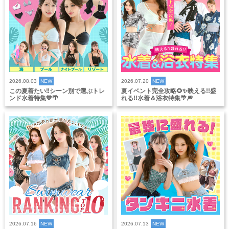
2026.08.03
NEW
2026.07.20
NEW
この夏着たい‼️シーン別で選ぶトレ
夏イベント完全攻略🌻✨映える!!盛
ンド水着特集💙🌴
れる!!水着＆浴衣特集🌴🎆
2026.07.16
NEW
2026.07.13
NEW