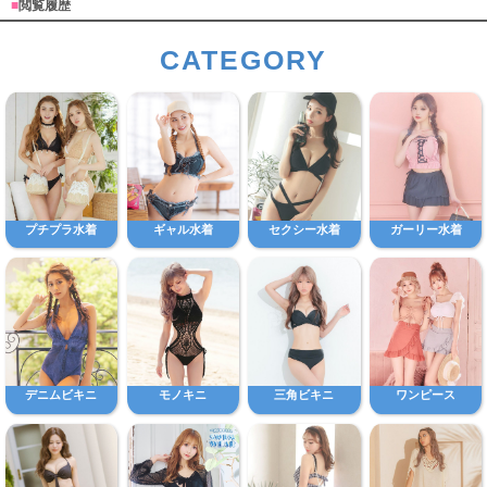
■
閲覧履歴
CATEGORY
プチプラ水着
ギャル水着
セクシー水着
ガーリー水着
デニムビキニ
モノキニ
三角ビキニ
ワンピース