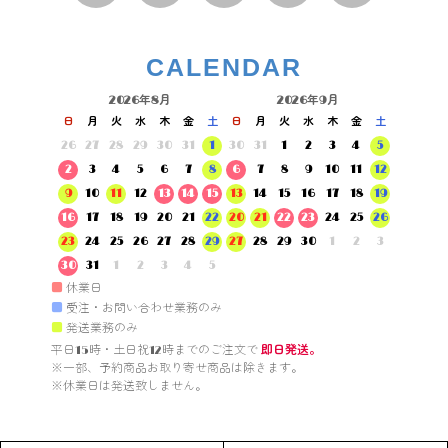
CALENDAR
2026年8月
2026年9月
日
月
火
水
木
金
土
日
月
火
水
木
金
土
26
27
28
29
30
31
1
30
31
1
2
3
4
5
2
3
4
5
6
7
8
6
7
8
9
10
11
12
9
10
11
12
13
14
15
13
14
15
16
17
18
19
16
17
18
19
20
21
22
20
21
22
23
24
25
26
23
24
25
26
27
28
29
27
28
29
30
1
2
3
30
31
1
2
3
4
5
■
休業日
■
受注・お問い合わせ業務のみ
■
発送業務のみ
平日15時・土日祝12時までのご注文で 
即日発送。
※一部、予約商品お取り寄せ商品は除きます。

※休業日は発送致しません。
