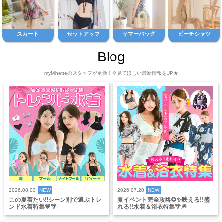
スカート
セットアップ
サマーバッグ
ビーチシャツ
Blog
myMinetteのスタッフが更新！今見てほしい最新情報をUP★
2026.08.03
NEW
2026.07.20
NEW
この夏着たい‼️シーン別で選ぶトレ
夏イベント完全攻略🌻✨映える!!盛
ンド水着特集💙🌴
れる!!水着＆浴衣特集🌴🎆