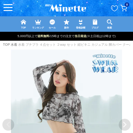
ペー
0
ジト
ップ
へ
TOP
ランキング
セール
新作
骨格診断
ブログ
検索
5,000円以上で
送料無料
/15時までの注文で
当日発送
(※土日祝は12時まで)
TOP
水着
水着 プチプラ ４点セット ２way セット 紐ビキニ カジュアル 脚カバー クール 袖