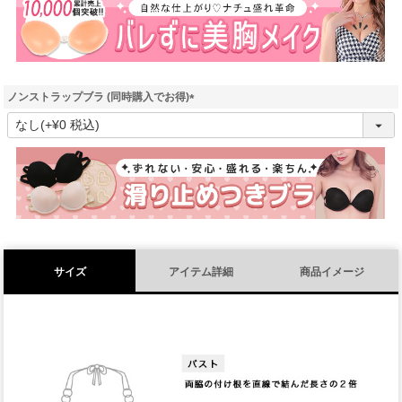
)
ノンストラップブラ (同時購入でお得)
(
必
須
)
サイズ
アイテム詳細
商品イメージ