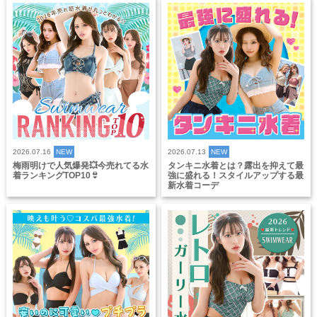
2026.07.16
NEW
2026.07.13
NEW
梅雨明けで人気爆発💥今売れてる水
タンキニ水着とは？露出を抑えて最
着ランキングTOP10👙
強に盛れる！スタイルアップする最
新水着コーデ