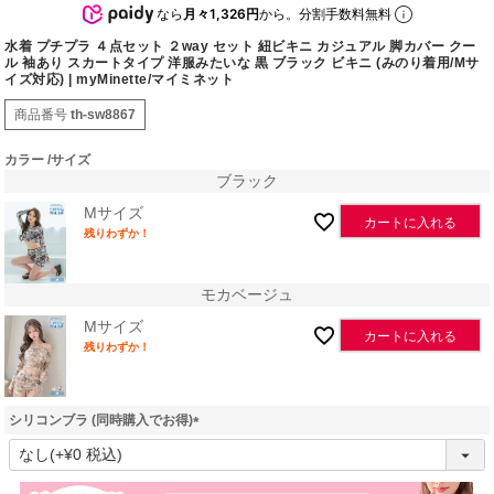
なら
月々1,326円
から。分割手数料無料
水着 プチプラ ４点セット ２way セット 紐ビキニ カジュアル 脚カバー クー
ル 袖あり スカートタイプ 洋服みたいな 黒 ブラック ビキニ (みのり着用/Mサ
イズ対応) | myMinette/マイミネット
商品番号
th-sw8867
カラー
サイズ
ブラック
Mサイズ
カートに入れる
残りわずか！
モカベージュ
Mサイズ
カートに入れる
残りわずか！
シリコンブラ (同時購入でお得)
(
必
須