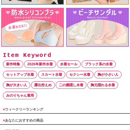
新作特集
2026年新作水着
水着セール
ブラック系の水着
セットアップ水着
スカート水着
セクシー水着
胸が小さい人
胸が大きい人
露出控えめ
二の腕隠し水着
胸元隠れる水着
みのりちゃん着用
■
ウィークリーランキング
■
あなたにおすすめの商品