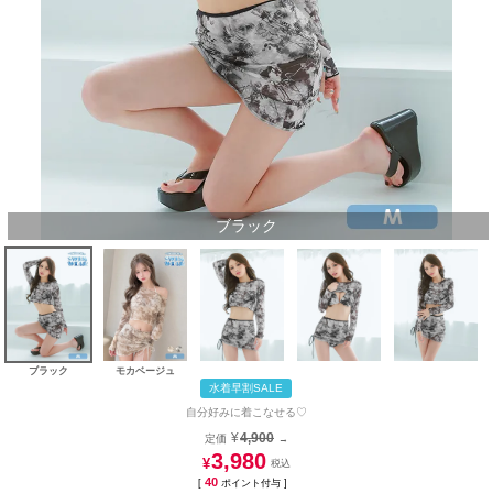
ブラック
ブラック
モカベージュ
水着早割SALE
自分好みに着こなせる♡
¥
4,900
定価
→
3,980
¥
40
[
ポイント付与 ]